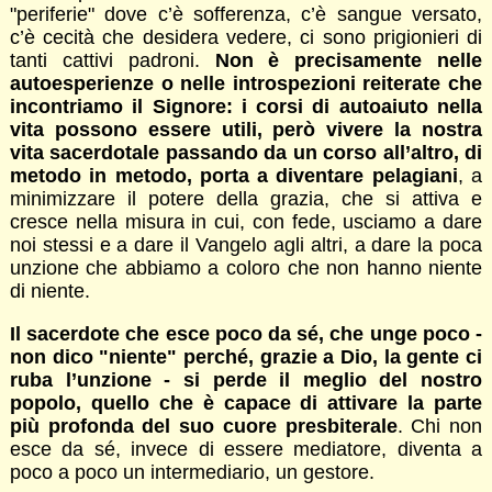
"periferie" dove c’è sofferenza, c’è sangue versato,
c’è cecità che desidera vedere, ci sono prigionieri di
tanti cattivi padroni.
Non è precisamente nelle
autoesperienze o nelle introspezioni reiterate che
incontriamo il Signore: i corsi di autoaiuto nella
vita possono essere utili, però vivere la nostra
vita sacerdotale passando da un corso all’altro, di
metodo in metodo, porta a diventare pelagiani
, a
minimizzare il potere della grazia, che si attiva e
cresce nella misura in cui, con fede, usciamo a dare
noi stessi e a dare il Vangelo agli altri, a dare la poca
unzione che abbiamo a coloro che non hanno niente
di niente.
Il sacerdote che esce poco da sé, che unge poco -
non dico "niente" perché, grazie a Dio, la gente ci
ruba l’unzione - si perde il meglio del nostro
popolo, quello che è capace di attivare la parte
più profonda del suo cuore presbiterale
. Chi non
esce da sé, invece di essere mediatore, diventa a
poco a poco un intermediario, un gestore.