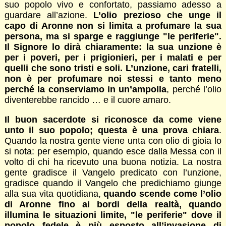
suo popolo vivo e confortato, passiamo adesso a
guardare all’azione.
L’olio prezioso che unge il
capo di Aronne non si limita a profumare la sua
persona, ma si sparge e raggiunge "le periferie".
Il Signore lo dirà chiaramente: la sua unzione è
per i poveri, per i prigionieri, per i malati e per
quelli che sono tristi e soli. L’unzione, cari fratelli,
non è per profumare noi stessi e tanto meno
perché la conserviamo in un’ampolla
, perché l’olio
diventerebbe rancido … e il cuore amaro.
Il buon sacerdote si riconosce da come viene
unto il suo popolo; questa è una prova chiara
.
Quando la nostra gente viene unta con olio di gioia lo
si nota: per esempio, quando esce dalla Messa con il
volto di chi ha ricevuto una buona notizia. La nostra
gente gradisce il Vangelo predicato con l’unzione,
gradisce quando il Vangelo che predichiamo giunge
alla sua vita quotidiana,
quando scende come l’olio
di Aronne fino ai bordi della realtà, quando
illumina le situazioni limite, "le periferie" dove il
popolo fedele è più esposto all’invasione di