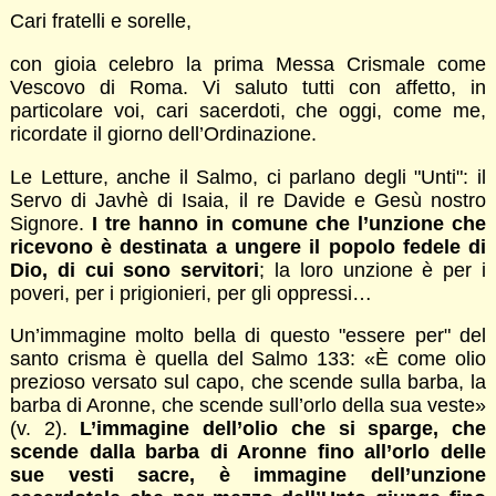
Cari fratelli e sorelle,
con gioia celebro la prima Messa Crismale come
Vescovo di Roma. Vi saluto tutti con affetto, in
particolare voi, cari sacerdoti, che oggi, come me,
ricordate il giorno dell’Ordinazione.
Le Letture, anche il Salmo, ci parlano degli "Unti": il
Servo di Javhè di Isaia, il re Davide e Gesù nostro
Signore.
I tre hanno in comune che l’unzione che
ricevono è destinata a ungere il popolo fedele di
Dio, di cui sono servitori
; la loro unzione è per i
poveri, per i prigionieri, per gli oppressi…
Un’immagine molto bella di questo "essere per" del
santo crisma è quella del Salmo 133: «È come olio
prezioso versato sul capo, che scende sulla barba, la
barba di Aronne, che scende sull’orlo della sua veste»
(v. 2).
L’immagine dell’olio che si sparge, che
scende dalla barba di Aronne fino all’orlo delle
sue vesti sacre, è immagine dell’unzione