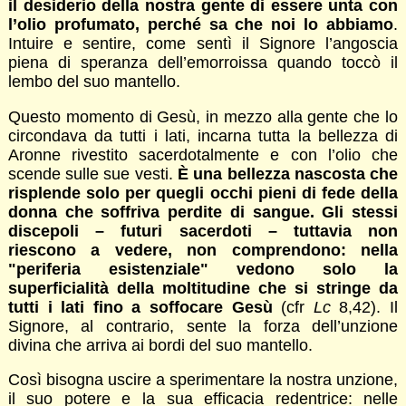
il desiderio della nostra gente di essere unta con
l’olio profumato, perché sa che noi lo abbiamo
.
Intuire e sentire, come sentì il Signore l’angoscia
piena di speranza dell’emorroissa quando toccò il
lembo del suo mantello.
Questo momento di Gesù, in mezzo alla gente che lo
circondava da tutti i lati, incarna tutta la bellezza di
Aronne rivestito sacerdotalmente e con l’olio che
scende sulle sue vesti.
È una bellezza nascosta che
risplende solo per quegli occhi pieni di fede della
donna che soffriva perdite di sangue. Gli stessi
discepoli – futuri sacerdoti – tuttavia non
riescono a vedere, non comprendono: nella
"periferia esistenziale" vedono solo la
superficialità della moltitudine che si stringe da
tutti i lati fino a soffocare Gesù
(cfr
Lc
8,42). Il
Signore, al contrario, sente la forza dell’unzione
divina che arriva ai bordi del suo mantello.
Così bisogna uscire a sperimentare la nostra unzione,
il suo potere e la sua efficacia redentrice: nelle