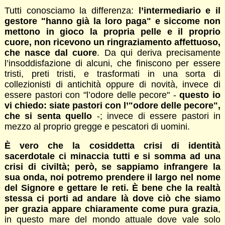
Tutti conosciamo la differenza:
l’intermediario e il
gestore "hanno già la loro paga" e siccome non
mettono in gioco la propria pelle e il proprio
cuore, non ricevono un ringraziamento affettuoso,
che nasce dal cuore
. Da qui deriva precisamente
l’insoddisfazione di alcuni, che finiscono per essere
tristi, preti tristi, e trasformati in una sorta di
collezionisti di antichità oppure di novità, invece di
essere pastori con "l’odore delle pecore" -
questo io
vi chiedo: siate pastori con l’"odore delle pecore",
che si senta quello
-; invece di essere pastori in
mezzo al proprio gregge e pescatori di uomini.
È vero che la cosiddetta crisi di identità
sacerdotale ci minaccia tutti e si somma ad una
crisi di civiltà; però, se sappiamo infrangere la
sua onda, noi potremo prendere il largo nel nome
del Signore e gettare le reti. È bene che la realtà
stessa ci porti ad andare là dove ciò che siamo
per grazia appare chiaramente come pura grazia
,
in questo mare del mondo attuale dove vale solo