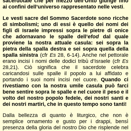
sacerdotale che per mezzo dell’Unto giunge fino
ai confini dell’universo rappresentato nelle vesti
.
Le vesti sacre del Sommo Sacerdote sono ricche
di simbolismi; uno di essi è quello dei nomi dei
figli di Israele impressi sopra le pietre di onice
che adornavano le spalle dell’
efod
dal quale
proviene la nostra attuale casula: sei sopra la
pietra della spalla destra e sei sopra quella della
spalla sinistra
(cfr
Es
28, 6-14). Anche nel pettorale
erano incisi i nomi delle dodici tribù d’Israele (cfr
Es
28,21). Ciò significa che il sacerdote celebra
caricandosi sulle spalle il popolo a lui affidato e
portando i suoi nomi incisi nel cuore.
Quando ci
rivestiamo con la nostra umile casula può farci
bene sentire sopra le spalle e nel cuore il peso e il
volto del nostro popolo fedele, dei nostri santi e
dei nostri martiri, che in questo tempo sono tanti!
Dalla bellezza di quanto è liturgico, che non è
semplice ornamento e gusto per i drappi, bensì
presenza della gloria del nostro Dio che risplende nel