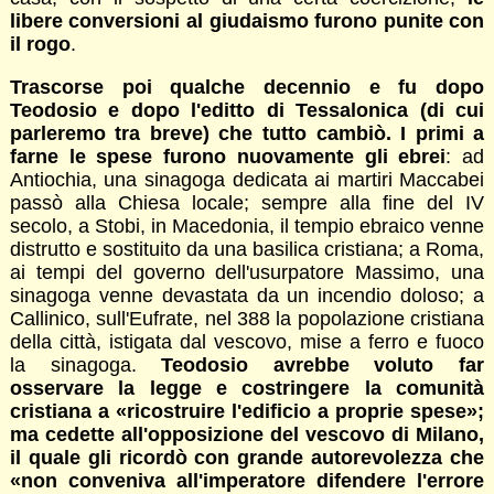
libere conversioni al giudaismo furono punite con
il rogo
.
Trascorse poi qualche decennio e fu dopo
Teodosio e dopo l'editto di Tessalonica (di cui
parleremo tra breve) che tutto cambiò. I primi a
farne le spese furono nuovamente gli ebrei
: ad
Antiochia, una sinagoga dedicata ai martiri Maccabei
passò alla Chiesa locale; sempre alla fine del IV
secolo, a Stobi, in Macedonia, il tempio ebraico venne
distrutto e sostituito da una basilica cristiana; a Roma,
ai tempi del governo dell'usurpatore Massimo, una
sinagoga venne devastata da un incendio doloso; a
Callinico, sull'Eufrate, nel 388 la popolazione cristiana
della città, istigata dal vescovo, mise a ferro e fuoco
la sinagoga.
Teodosio avrebbe voluto far
osservare la legge e costringere la comunità
cristiana a «ricostruire l'edificio a proprie spese»;
ma cedette all'opposizione del vescovo di Milano,
il quale gli ricordò con grande autorevolezza che
«non conveniva all'imperatore difendere l'errore