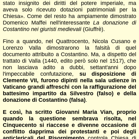
stato insignito dei diritti del potere imperiale, ma
aveva solo ricevuto dotazioni patrimoniali per la
Chiesa». Come del resto ha ampiamente dimostrato
Domenico Maffei nell'interessante
La donazione di
Costantino nei giuristi medievali
(Giuffrè).
Fino a quando, nel Quattrocento, Nicola Cusano e
Lorenzo Valla dimostrarono la falsità di quel
documento attribuito a Costantino. Ma, a dispetto del
trattato di Valla (1440, edito però solo nel 1517), che
non lasciava adito a dubbi, settant'anni dopo
l'impeccabile confutazione,
su disposizione di
Clemente VII, furono dipinti nella sala udienze in
Vaticano grandi affreschi con la raffigurazione del
battesimo impartito da Silvestro (falso) e della
donazione di Costantino (falsa)
.
E così, ha scritto Giovanni Maria Vian, proprio
quando la questione sembrava risolta, nel
Cinquecento si riaccese e divenne occasione di
conflitto dapprima dei protestanti e poi degli
anticlericali del Risorgimento
controla Chiesa di