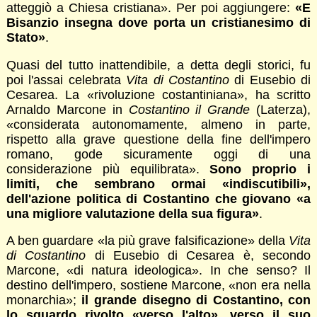
atteggiò a Chiesa cristiana». Per poi aggiungere:
«E
Bisanzio insegna dove porta un cristianesimo di
Stato»
.
Quasi del tutto inattendibile, a detta degli storici, fu
poi l'assai celebrata
Vita di Costantino
di Eusebio di
Cesarea. La «rivoluzione costantiniana», ha scritto
Arnaldo Marcone in
Costantino il Grande
(Laterza),
«considerata autonomamente, almeno in parte,
rispetto alla grave questione della fine dell'impero
romano, gode sicuramente oggi di una
considerazione più equilibrata».
Sono proprio i
limiti, che sembrano ormai «indiscutibili»,
dell'azione politica di Costantino che giovano «a
una migliore valutazione della sua figura»
.
A ben guardare «la più grave falsificazione» della
Vita
di Costantino
di Eusebio di Cesarea è, secondo
Marcone, «di natura ideologica». In che senso? Il
destino dell'impero, sostiene Marcone, «non era nella
monarchia»;
il grande disegno di Costantino, con
lo sguardo rivolto «verso l'alto», verso il suo