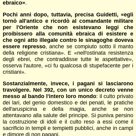
ebraico»
.
Pochi anni dopo, tuttavia, precisa Guidetti, «egli
tornò all'antico e ricordò al comandante militare
per l'Oriente che non esistevano leggi che
proibissero alla comunità ebraica di esistere e
che ogni atto illegale contro le sinagoghe doveva
essere represso
, anche se compiuto sotto il manto
della religione cristiana». E «nell'ostinata resistenza
degli ebrei, che contraddisse tutte le aspettative»,
osserva l'autore, «ci fu qualcosa di stupefacente per i
cristiani».
Sostanzialmente, invece, i pagani si lasciarono
travolgere. Nel 392, con un unico decreto venne
messo al bando l'intero loro mondo
: il culto privato
dei lari, del genio domestico e dei penati, le pratiche
dell'aruspicina e della magia, anche se non
attentavano alla salute del principe. Si puniva persino
la costruzione di idoli e il culto reso a essi come il
sacrificio in templi e tempietti pubblici, anche in campi
e dimore di non pagani.