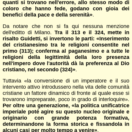
quanti si trovano nell'errore, allo stesso modo di
coloro che hanno fede, godano con gioia dei
benefici della pace e della serenità»
.
Da notare che non si fa qui nessuna menzione
dell'editto di Milano.
Tra il 313 e il 324, mette in
risalto Guidetti, si invertono le parti: «Inserimento
del cristianesimo tra le religioni consentite nel
primo (313); conferma al paganesimo e a tutte le
religioni della legittimità della loro presenza
nell'impero dove l'autorità dà la preferenza al Dio
cristiano, nel secondo (324)»
.
Tuttavia «la conversione di un imperatore e il suo
intervento attivo introdussero nella vita delle comunità
cristiane un fattore dinamico di fronte al quale esse si
trovarono impreparate, poco in grado di interloquire».
Per oltre una generazione, «la politica unificatrice
imperiale poté agire su questo nucleo originale e
originario con grande potenza formativa,
determinandone la forma storica e fissandola in
alcuni casi per molto tempo a venire»
.