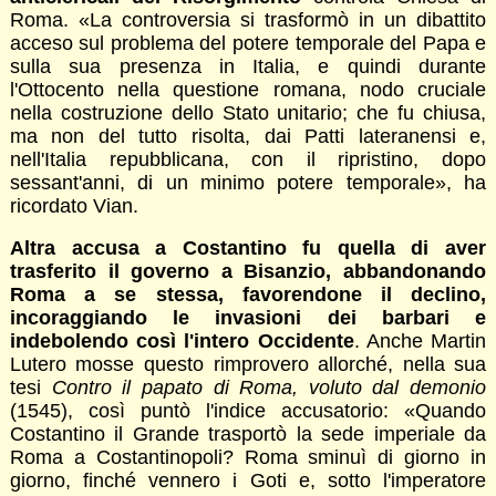
Roma. «La controversia si trasformò in un dibattito
acceso sul problema del potere temporale del Papa e
sulla sua presenza in Italia, e quindi durante
l'Ottocento nella questione romana, nodo cruciale
nella costruzione dello Stato unitario; che fu chiusa,
ma non del tutto risolta, dai Patti lateranensi e,
nell'Italia repubblicana, con il ripristino, dopo
sessant'anni, di un minimo potere temporale», ha
ricordato Vian.
Altra accusa a Costantino fu quella di aver
trasferito il governo a Bisanzio, abbandonando
Roma a se stessa, favorendone il declino,
incoraggiando le invasioni dei barbari e
indebolendo così l'intero Occidente
. Anche Martin
Lutero mosse questo rimprovero allorché, nella sua
tesi
Contro il papato di Roma, voluto dal demonio
(1545), così puntò l'indice accusatorio: «Quando
Costantino il Grande trasportò la sede imperiale da
Roma a Costantinopoli? Roma sminuì di giorno in
giorno, finché vennero i Goti e, sotto l'imperatore