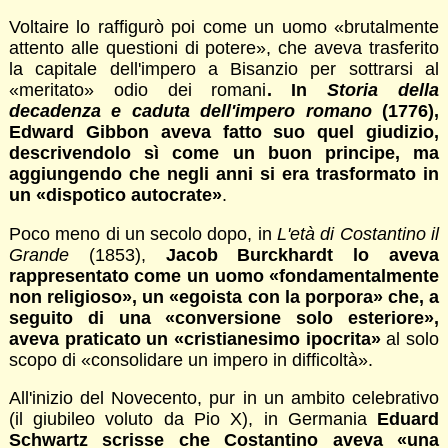
Voltaire lo raffigurò poi come un uomo «brutalmente
attento alle questioni di potere», che aveva trasferito
la capitale dell'impero a Bisanzio per sottrarsi al
«meritato» odio dei romani
. In
Storia della
decadenza e caduta dell'impero romano
(1776),
Edward Gibbon aveva fatto suo quel giudizio,
descrivendolo sì come un buon principe, ma
aggiungendo che negli anni si era trasformato in
un «dispotico autocrate»
.
Poco meno di un secolo dopo, in
L'età di Costantino il
Grande
(1853),
Jacob Burckhardt lo aveva
rappresentato come un uomo «fondamentalmente
non religioso», un «egoista con la porpora» che, a
seguito di una «conversione solo esteriore»,
aveva praticato un «cristianesimo ipocrita»
al solo
scopo di «consolidare un impero in difficoltà».
All'inizio del Novecento, pur in un ambito celebrativo
(il giubileo voluto da Pio X), in Germania
Eduard
Schwartz scrisse che Costantino aveva «una