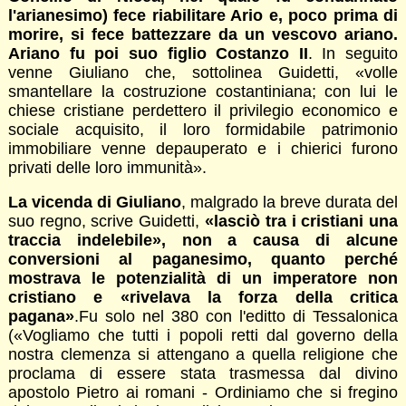
l'arianesimo) fece riabilitare Ario e, poco prima di
morire, si fece battezzare da un vescovo ariano.
Ariano fu poi suo figlio Costanzo II
. In seguito
venne Giuliano che, sottolinea Guidetti, «volle
smantellare la costruzione costantiniana; con lui le
chiese cristiane perdettero il privilegio economico e
sociale acquisito, il loro formidabile patrimonio
immobiliare venne depauperato e i chierici furono
privati delle loro immunità».
La vicenda di Giuliano
, malgrado la breve durata del
suo regno, scrive Guidetti,
«lasciò tra i cristiani una
traccia indelebile», non a causa di alcune
conversioni al paganesimo, quanto perché
mostrava le potenzialità di un imperatore non
cristiano e «rivelava la forza della critica
pagana»
.Fu solo nel 380 con l'editto di Tessalonica
(«Vogliamo che tutti i popoli retti dal governo della
nostra clemenza si attengano a quella religione che
proclama di essere stata trasmessa dal divino
apostolo Pietro ai romani - Ordiniamo che si fregino