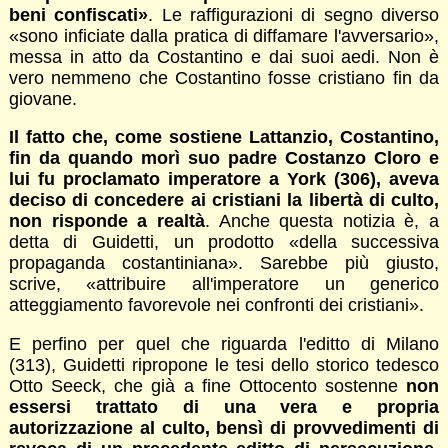
beni confiscati»
. Le raffigurazioni di segno diverso
«sono inficiate dalla pratica di diffamare l'avversario»,
messa in atto da Costantino e dai suoi aedi. Non è
vero nemmeno che Costantino fosse cristiano fin da
giovane.
Il fatto che, come sostiene Lattanzio, Costantino,
fin da quando morì suo padre Costanzo Cloro e
lui fu proclamato imperatore a York (306), aveva
deciso di concedere ai cristiani la libertà di culto,
non risponde a realtà
. Anche questa notizia è, a
detta di Guidetti, un prodotto «della successiva
propaganda costantiniana». Sarebbe più giusto,
scrive, «attribuire all'imperatore un generico
atteggiamento favorevole nei confronti dei cristiani».
E perfino per quel che riguarda l'editto di Milano
(313), Guidetti ripropone le tesi dello storico tedesco
Otto Seeck, che già a fine Ottocento sostenne
non
essersi trattato di una vera e propria
autorizzazione al culto, bensì di provvedimenti di