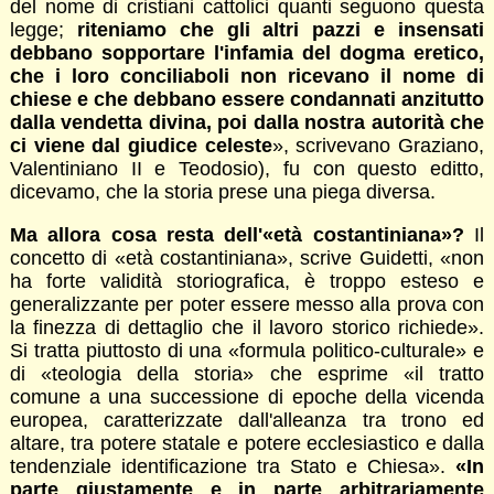
del nome di cristiani cattolici quanti seguono questa
legge;
riteniamo che gli altri pazzi e insensati
debbano sopportare l'infamia del dogma eretico,
che i loro conciliaboli non ricevano il nome di
chiese e che debbano essere condannati anzitutto
dalla vendetta divina, poi dalla nostra autorità che
ci viene dal giudice celeste
», scrivevano Graziano,
Valentiniano II e Teodosio), fu con questo editto,
dicevamo, che la storia prese una piega diversa.
Ma allora cosa resta dell'«età costantiniana»?
Il
concetto di «età costantiniana», scrive Guidetti, «non
ha forte validità storiografica, è troppo esteso e
generalizzante per poter essere messo alla prova con
la finezza di dettaglio che il lavoro storico richiede».
Si tratta piuttosto di una «formula politico-culturale» e
di «teologia della storia» che esprime «il tratto
comune a una successione di epoche della vicenda
europea, caratterizzate dall'alleanza tra trono ed
altare, tra potere statale e potere ecclesiastico e dalla
tendenziale identificazione tra Stato e Chiesa».
«In
parte giustamente e in parte arbitrariamente