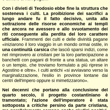
Con i divieti di Teodosio ebbe fine la struttura che
sosteneva i culti. La proibizione dei sacrifici a
lungo andare fu il fatto decisivo, unita alla
sottrazione delle risorse economiche ai templi
che ancora ne avessero e allo svuotamento dei
riti conseguente alla perdita del loro carattere
ufficiale
. Frammenti dei culti e delle divinità pagane
«iniziarono il loro viaggio in un mondo ormai ostile, in
una continuità carsica
che lasciò sparsi indizi, come
nel rimprovero ai cristiani per la loro partecipazione a
banchetti con pagani di fronte a una statua, un altare
o un tempio, che troviamo formulato a più riprese in
Agostino e oltre». I culti antichi «si avviavano verso la
marginalizzazione, l'esilio in province lontane dai
centri dell'impero oppure si mimetizzarono».
Nei decenni che portano alla conclusione del
quarto secolo, il progetto costantiniano è
tramontato; l'azione dell'imperatore è stata
sottoposta a critiche persino da parte cristiana,