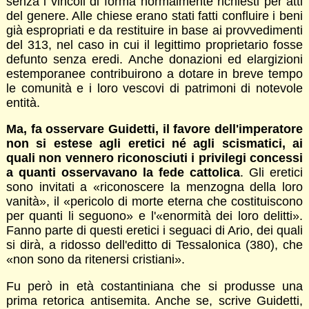
senza i vincoli di forma normalmente richiesti per atti
del genere. Alle chiese erano stati fatti confluire i beni
già espropriati e da restituire in base ai provvedimenti
del 313, nel caso in cui il legittimo proprietario fosse
defunto senza eredi. Anche donazioni ed elargizioni
estemporanee contribuirono a dotare in breve tempo
le comunità e i loro vescovi di patrimoni di notevole
entità.
Ma, fa osservare Guidetti, il favore dell'imperatore
non si estese agli eretici né agli scismatici, ai
quali non vennero riconosciuti i privilegi concessi
a quanti osservavano la fede cattolica
. Gli eretici
sono invitati a «riconoscere la menzogna della loro
vanità», il «pericolo di morte eterna che costituiscono
per quanti li seguono» e l'«enormità dei loro delitti».
Fanno parte di questi eretici i seguaci di Ario, dei quali
si dirà, a ridosso dell'editto di Tessalonica (380), che
«non sono da ritenersi cristiani».
Fu però in età costantiniana che si produsse una
prima retorica antisemita. Anche se, scrive Guidetti,