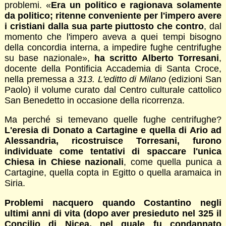
problemi. «
Era un politico e ragionava solamente
da politico; ritenne conveniente per l'impero avere
i cristiani dalla sua parte piuttosto che contro
, dal
momento che l'impero aveva a quei tempi bisogno
della concordia interna, a impedire fughe centrifughe
su base nazionale»,
ha scritto Alberto Torresani
,
docente della Pontificia Accademia di Santa Croce,
nella premessa a
313. L
'editto di Milano
(edizioni San
Paolo) il volume curato dal Centro culturale cattolico
San Benedetto in occasione della ricorrenza.
Ma perché si temevano quelle fughe centrifughe?
L'eresia di Donato a Cartagine e quella di Ario ad
Alessandria, ricostruisce Torresani, furono
individuate come tentativi di spaccare l'unica
Chiesa in Chiese nazionali
, come quella punica a
Cartagine, quella copta in Egitto o quella aramaica in
Siria.
Problemi nacquero quando Costantino negli
ultimi anni di vita (dopo aver presieduto nel 325 il
Concilio di Nicea, nel quale fu condannato