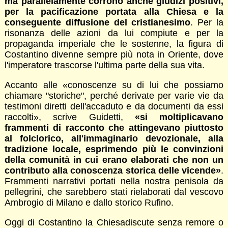
ma parallelamente corrono anche giudizi positivi,
per la pacificazione portata alla Chiesa e la
conseguente diffusione del cristianesimo
. Per la
risonanza delle azioni da lui compiute e per la
propaganda imperiale che le sostenne, la figura di
Costantino divenne sempre più nota in Oriente, dove
l'imperatore trascorse l'ultima parte della sua vita.
Accanto alle «conoscenze su di lui che possiamo
chiamare "storiche", perché derivate per varie vie da
testimoni diretti dell'accaduto e da documenti da essi
raccolti», scrive Guidetti,
«si moltiplicavano
frammenti di racconto che attingevano piuttosto
al folclorico, all'immaginario devozionale, alla
tradizione locale, esprimendo più le convinzioni
della comunità in cui erano elaborati che non un
contributo alla conoscenza storica delle vicende»
.
Frammenti narrativi portati nella nostra penisola da
pellegrini, che sarebbero stati rielaborati dal vescovo
Ambrogio di Milano e dallo storico Rufino.
Oggi di Costantino la Chiesadiscute senza remore o