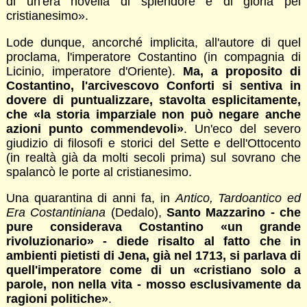
di un'era novella di splendore e di gloria pel
cristianesimo».
Lode dunque, ancorché implicita, all'autore di quel
proclama, l'imperatore Costantino (in compagnia di
Licinio, imperatore d'Oriente).
Ma, a proposito di
Costantino, l'arcivescovo Conforti si sentiva in
dovere di puntualizzare, stavolta esplicitamente,
che «la storia imparziale non può negare anche
azioni punto commendevoli»
. Un'eco del severo
giudizio di filosofi e storici del Sette e dell'Ottocento
(in realtà già da molti secoli prima) sul sovrano che
spalancò le porte al cristianesimo.
Una quarantina di anni fa, in
Antico, Tardoantico ed
Era Costantiniana
(Dedalo),
Santo Mazzarino - che
pure considerava Costantino «un grande
rivoluzionario» - diede risalto al fatto che in
ambienti pietisti di Jena, già nel 1713, si parlava di
quell'imperatore come di un «cristiano solo a
parole, non nella vita - mosso esclusivamente da
ragioni politiche»
.