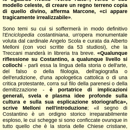
modello celeste, di creare un regno terreno copia
di quello divino, afferma Marcone, «ci appare
tragicamente irrealizzabile»
.
Sono temi su cui si soffermerà in modo definitivo
l'
Enciclopedia costantiniana
, un'opera monumentale
voluta dal cardinale Angelo Scola e curata da Alberto
Melloni (con voci scritte da 53 studiosi), che la
Treccani manderà in libreria tra breve.
«Qualunque
riflessione su Costantino, a qualunque livello si
collochi
- parli essa la lingua della storia o dell'arte,
del falso o della filologia, dell'agiografia o
dell'erudizione, d'una apologetica cattolica o di una
critica protestante, corra sul filo della parenesi o della
demitizzazione -
è portatrice di implicazioni
generali, svela e plasma idee profonde sulla
cultura e sulla sua esplicazione storiografica»,
scrive Melloni nell'introduzione
; «il segno di
Costantino è un ordigno storico irreparabilmente
esploso, le cui schegge si sono conficcate ovunque in
tutto quello che è la storia delle Chiese cristiane,