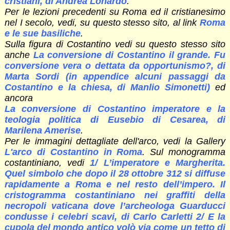
cristiani, di Andrea Lonardo
.
Per le lezioni precedenti su Roma ed il cristianesimo
nel I secolo, vedi, su questo stesso sito, al link
Roma
e le sue basiliche
.
Sulla figura di Costantino vedi su questo stesso sito
anche
La conversione di Costantino il grande. Fu
conversione vera o dettata da opportunismo?, di
Marta Sordi (in appendice alcuni passaggi da
Costantino e la chiesa, di Manlio Simonetti)
ed
ancora
La conversione di Costantino imperatore e la
teologia politica di Eusebio di Cesarea, di
Marilena Amerise
.
Per le immagini dettagliate dell'arco, vedi la Gallery
L'arco di Costantino in Roma
. Sul monogramma
costantiniano, vedi
1/ L’imperatore e Margherita.
Quel simbolo che dopo il 28 ottobre 312 si diffuse
rapidamente a Roma e nel resto dell’impero. Il
cristogramma costantiniano nei graffiti della
necropoli vaticana dove l’archeologa Guarducci
condusse i celebri scavi, di Carlo Carletti 2/ E la
cupola del mondo antico volò via come un tetto di