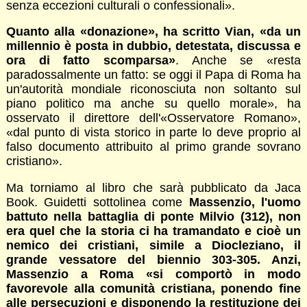
senza eccezioni culturali o confessionali».
Quanto alla «donazione», ha scritto Vian, «da un
millennio è posta in dubbio, detestata, discussa e
ora di fatto scomparsa»
. Anche se «resta
paradossalmente un fatto: se oggi il Papa di Roma ha
un'autorità mondiale riconosciuta non soltanto sul
piano politico ma anche su quello morale», ha
osservato il direttore dell'«Osservatore Romano»,
«dal punto di vista storico in parte lo deve proprio al
falso documento attribuito al primo grande sovrano
cristiano».
Ma torniamo al libro che sarà pubblicato da Jaca
Book. Guidetti sottolinea come
Massenzio, l'uomo
battuto nella battaglia di ponte Milvio (312), non
era quel che la storia ci ha tramandato e cioè un
nemico dei cristiani, simile a Diocleziano, il
grande vessatore del biennio 303-305. Anzi,
Massenzio a Roma «si comportò in modo
favorevole alla comunità cristiana, ponendo fine
alle persecuzioni e disponendo la restituzione dei