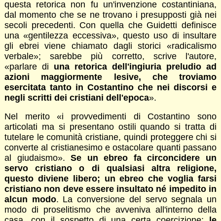
questa retorica non fu un'invenzione costantiniana,
dal momento che se ne trovano i presupposti già nei
secoli precedenti. Con quella che Guidetti definisce
una «gentilezza eccessiva», questo uso di insultare
gli ebrei viene chiamato dagli storici «radicalismo
verbale»; sarebbe più corretto, scrive l'autore,
«parlare di
una retorica dell'ingiuria preludio ad
azioni maggiormente lesive, che troviamo
esercitata tanto in Costantino che nei discorsi e
negli scritti dei cristiani dell'epoca
».
Nel merito «i provvedimenti di Costantino sono
articolati ma si presentano ostili quando si tratta di
tutelare le comunità cristiane, quindi proteggere chi si
converte al cristianesimo e ostacolare quanti passano
al giudaismo».
Se un ebreo fa circoncidere un
servo cristiano o di qualsiasi altra religione,
questo diviene libero; un ebreo che voglia farsi
cristiano non deve essere insultato né impedito in
alcun modo
. La conversione del servo segnala un
modo di proselitismo che avveniva all'interno della
casa, con il sospetto di una certa coercizione;
le