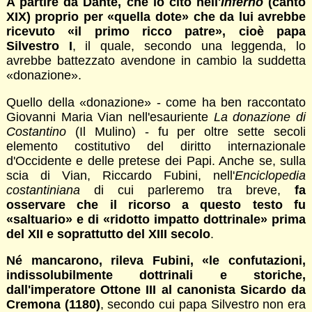
A partire da Dante, che lo citò nell'
Inferno
(canto
XIX) proprio per «quella dote» che da lui avrebbe
ricevuto «il primo ricco patre», cioè papa
Silvestro I
, il quale, secondo una leggenda, lo
avrebbe battezzato avendone in cambio la suddetta
«donazione».
Quello della «donazione» - come ha ben raccontato
Giovanni Maria Vian nell'esauriente
La donazione di
Costantino
(Il Mulino) - fu per oltre sette secoli
elemento costitutivo del diritto internazionale
d'Occidente e delle pretese dei Papi. Anche se, sulla
scia di Vian, Riccardo Fubini, nell'
Enciclopedia
costantiniana
di cui parleremo tra breve,
fa
osservare che il ricorso a questo testo fu
«saltuario» e di «ridotto impatto dottrinale» prima
del XII e soprattutto del XIII secolo
.
Né mancarono, rileva Fubini, «le confutazioni,
indissolubilmente dottrinali e storiche,
dall'imperatore Ottone III al canonista Sicardo da
Cremona (1180)
, secondo cui papa Silvestro non era