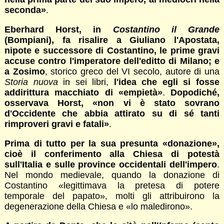
seconda»
.
Eberhard Horst, in
Costantino il Grande
(Bompiani), fa risalire a Giuliano l'Apostata,
nipote e successore di Costantino, le prime gravi
accuse contro l'imperatore dell'editto di Milano; e
a Zosimo
, storico greco del VI secolo, autore di una
Storia nuova
in sei libri,
l'idea che egli si fosse
addirittura macchiato di «empietà»
.
Dopodiché,
osservava Horst, «non vi è stato sovrano
d'Occidente che abbia attirato su di sé tanti
rimproveri gravi e fatali»
.
Prima di tutto per la sua presunta «donazione»,
cioè il conferimento alla Chiesa di potestà
sull'Italia e sulle province occidentali dell'impero
.
Nel mondo medievale, quando la donazione di
Costantino «legittimava la pretesa di potere
temporale del papato», molti gli attribuirono la
degenerazione della Chiesa e «lo maledirono».