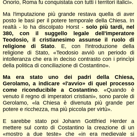
Onorio, Roma fu conquistata con tutti i territori italici».
Ma l'imputazione più grande restava quella di aver
posto le basi per il potere temporale della Chiesa. In
realtà - lo ha discolpato Horst -
solo più tardi, nel
380, con il suggello legale dell'imperatore
Teodosio, il cristianesimo assunse il ruolo di
religione di Stato
. E, con l'introduzione della
religione di Stato, «Teodosio avviò un periodo di
intolleranza che era in deciso contrasto con i princìpi
della politica di conciliazione di Costantino».
Ma era stato uno dei padri della Chiesa,
Gerolamo, a indicare «l'avvio» di quel processo
come riconducibile a Costantino
. «Quando è
venuto il regno di imperatori cristiani», sono parole di
Gerolamo, «la Chiesa è divenuta più grande per
potere e ricchezza, ma più piccola per virtù».
E sarebbe stato poi Johann Gottfried Herder a
mettere sul conto di Costantino la creazione di un
«mostro a due teste» che «in era medievale si