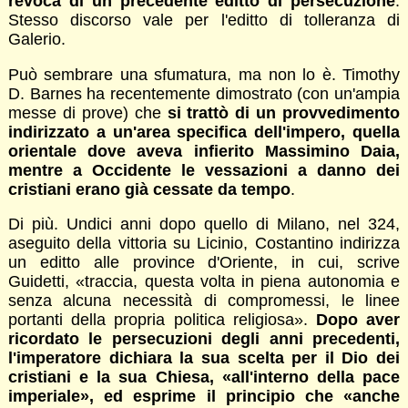
revoca di un precedente editto di persecuzione
.
Stesso discorso vale per l'editto di tolleranza di
Galerio.
Può sembrare una sfumatura, ma non lo è. Timothy
D. Barnes ha recentemente dimostrato (con un'ampia
messe di prove) che
si trattò di un provvedimento
indirizzato a un'area specifica dell'impero, quella
orientale dove aveva infierito Massimino Daia,
mentre a Occidente le vessazioni a danno dei
cristiani erano già cessate da tempo
.
Di più. Undici anni dopo quello di Milano, nel 324,
aseguito della vittoria su Licinio, Costantino indirizza
un editto alle province d'Oriente, in cui, scrive
Guidetti, «traccia, questa volta in piena autonomia e
senza alcuna necessità di compromessi, le linee
portanti della propria politica religiosa».
Dopo aver
ricordato le persecuzioni degli anni precedenti,
l'imperatore dichiara la sua scelta per il Dio dei
cristiani e la sua Chiesa, «all'interno della pace
imperiale», ed esprime il principio che «anche