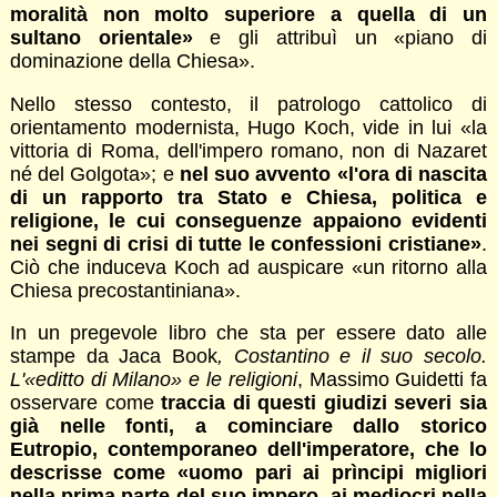
moralità non molto superiore a quella di un
sultano orientale»
e gli attribuì un «piano di
dominazione della Chiesa».
Nello stesso contesto, il patrologo cattolico di
orientamento modernista, Hugo Koch, vide in lui «la
vittoria di Roma, dell'impero romano, non di Nazaret
né del Golgota»; e
nel suo avvento «l'ora di nascita
di un rapporto tra Stato e Chiesa, politica e
religione, le cui conseguenze appaiono evidenti
nei segni di crisi di tutte le confessioni cristiane»
.
Ciò che induceva Koch ad auspicare «un ritorno alla
Chiesa precostantiniana».
In un pregevole libro che sta per essere dato alle
stampe da Jaca Book
, Costantino e il suo secolo.
L'«editto di Milano» e le religioni
, Massimo Guidetti fa
osservare come
traccia di questi giudizi severi sia
già nelle fonti, a cominciare dallo storico
Eutropio, contemporaneo dell'imperatore, che lo
descrisse come «uomo pari ai prìncipi migliori
nella prima parte del suo impero, ai mediocri nella