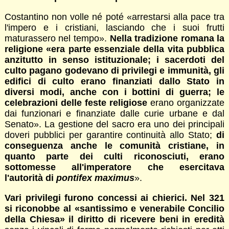
Costantino non volle né poté «arrestarsi alla pace tra
l'impero e i cristiani, lasciando che i suoi frutti
maturassero nel tempo».
Nella tradizione romana la
religione «era parte essenziale della vita pubblica
anzitutto in senso istituzionale; i sacerdoti del
culto pagano godevano di privilegi e immunità, gli
edifici di culto erano finanziati dallo Stato in
diversi modi, anche con i bottini di guerra; le
celebrazioni delle feste religiose
erano organizzate
dai funzionari e finanziate dalle curie urbane e dal
Senato». La gestione del sacro era uno dei principali
doveri pubblici per garantire continuità allo Stato;
di
conseguenza anche le comunità cristiane, in
quanto parte dei culti riconosciuti, erano
sottomesse all'imperatore che esercitava
l'autorità di
pontifex maximus
».
Vari privilegi furono concessi ai chierici. Nel 321
si riconobbe al «santissimo e venerabile Concilio
della Chiesa» il diritto di ricevere beni in eredità