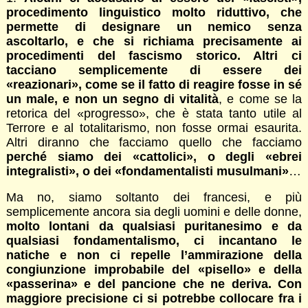
procedimento linguistico molto riduttivo, che
permette di designare un nemico senza
ascoltarlo, e che si richiama precisamente ai
procedimenti del fascismo storico. Altri ci
tacciano semplicemente di essere dei
«reazionari», come se il fatto di reagire fosse in sé
un male, e non un segno di vitalità
, e come se la
retorica del «progresso», che è stata tanto utile al
Terrore e al totalitarismo, non fosse ormai esaurita.
Altri diranno che facciamo quello che facciamo
perché siamo dei «cattolici», o degli «ebrei
integralisti», o dei «fondamentalisti musulmani»
…
Ma no, siamo soltanto dei francesi, e più
semplicemente ancora sia degli uomini e delle donne,
molto lontani da qualsiasi puritanesimo e da
qualsiasi fondamentalismo, ci incantano le
natiche e non ci repelle l’ammirazione della
congiunzione improbabile del «pisello» e della
«passerina» e del pancione che ne deriva. Con
maggiore precisione ci si potrebbe collocare fra i