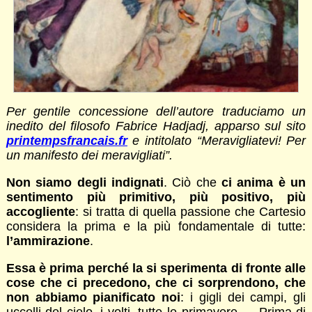
Per gentile concessione dell’autore traduciamo un
inedito del filosofo Fabrice Hadjadj, apparso sul sito
printempsfrancais.fr
e intitolato “Meravigliatevi! Per
un manifesto dei meravigliati”.
Non siamo degli indignati
. Ciò che
ci anima è un
sentimento più primitivo, più positivo, più
accogliente
: si tratta di quella passione che Cartesio
considera la prima e la più fondamentale di tutte:
l’ammirazione
.
Essa è prima perché la si sperimenta di fronte alle
cose che ci precedono, che ci sorprendono, che
non abbiamo pianificato noi
: i gigli dei campi, gli
uccelli del cielo, i volti, tutte le primavere… Prima di