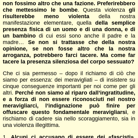
non fossimo altro che una fazione. Preferirebbero
che mettessimo le bombe
. Questa violenza
gli
risulterebbe meno violenta
della nostra
manifestazione elementare, quella
della semplice
presenza fisica di un uomo e di una donna, e di
un bambino
di cui essi sono anche il padre e la
madre…
Se non si trattasse che della nostra
opinione, se non fosse altro che la nostra
arroganza, potrebbero farci tacere. Ma come far
tacere la presenza silenziosa del corpo sessuato?
Che ci sia permesso – dopo il richiamo di ciò che
siamo per essenza: dei meravigliati – di insistere su
cinque conseguenze importanti per noi come per gli
altri.
Perché non siamo al riparo dall’ingratitudine,
e a forza di non essere riconosciuti nel nostro
meravigliarci, l’indignazione può finire per
offuscare questo fondamentale meravigliarsi
, e
rischiamo di cadere sia nello scoraggiamento, sia in
una violenza illegittima.
1.
Alcuni ci accusano di essere dei «fascisti»,