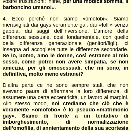
vostre frustrazioni; infine,
per una modica somma, il
barboncino umano!
».
4. Ecco perché non siamo «omofobi». Siamo
meravigliati dai gays veramente gai, dai «folli» senza
gabbia, dai saggi dell’inversione. L’amore della
differenza sessuale, così fondamentale, con quello
della differenza generazionale (genitori/figli), ci
insegna ad accogliere tutte le differenze secondarie.
Se io, uomo, amo le donne, così estranee al mio
sesso, come potrei non avere simpatia, se non
amicizia, per gli omosessuali, che mi sono, in
definitiva, molto meno estranei?
D’altra parte ce ne sono sempre stati, che non
avevano paura di affermare la loro differenza, di
assumere una certa eccentricità, un lavoro ai margini.
Allo stesso modo,
noi crediamo che ciò che è
veramente «omofobo» è lo pseudo-«matrimonio
gay». Siamo di fronte a un tentativo di
imborghesimento, di normalizzazione
dell’omofilia, di annientamento della sua scortesia