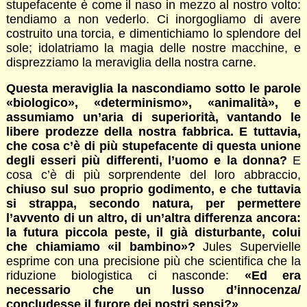
stupefacente è come il naso in mezzo al nostro volto:
tendiamo a non vederlo. Ci inorgogliamo di avere
costruito una torcia, e dimentichiamo lo splendore del
sole; idolatriamo la magia delle nostre macchine, e
disprezziamo la meraviglia della nostra carne.
Questa meraviglia la nascondiamo sotto le parole
«biologico», «determinismo», «animalità», e
assumiamo un’aria di superiorità, vantando le
libere prodezze della nostra fabbrica. E tuttavia,
che cosa c’è di più stupefacente di questa unione
degli esseri più differenti, l’uomo e la donna?
E
cosa c’è di più sorprendente del loro abbraccio,
chiuso sul suo proprio godimento, e che tuttavia
si strappa, secondo natura, per permettere
l’avvento di un altro, di un’altra differenza ancora:
la futura piccola peste, il già disturbante, colui
che chiamiamo «il bambino»?
Jules Supervielle
esprime con una precisione più che scientifica che la
riduzione biologistica ci nasconde:
«Ed era
necessario che un lusso d’innocenza/
concludesse il furore dei nostri sensi?»
.