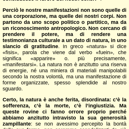
Perciò le nostre manifestazioni non sono quelle di
una corporazione, ma quelle dei nostri corpi. Non
partono da uno scopo politico o partitico, ma da
un riconoscimento antropologico. Non cercano di
prendere il potere, ma di rendere una
testimonianza culturale a un dato di natura, in uno
slancio di gratitudine
. In greco «natura» si dice
«fisis», parola che viene dal verbo «fuein», che
significa «apparire» o. più precisamente,
«manifestarsi». La natura non è anzitutto una riserva
di energie, né una miniera di materiali manipolabili
secondo la nostra volontà, ma una manifestazione di
forme organizzate, spesso splendide al nostro
sguardo.
Certo, la natura è anche ferita, disordinata: c’è la
sofferenza, c’è la morte, c’è l’ingiustizia. Ma
queste rovine ci fanno orrore proprio perché
abbiamo anzitutto intravisto la sua generosità
zampillante
: se non avessimo percepito la bontà