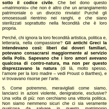
sotto il codice civile
. Che bel dono questo
«matrimonio» che non è altro che un arrangiamento
patrimoniale o un divorzio rinviato! Purché gli
omosessuali rientrino nei ranghi, e che siano
sterilizzati soprattutto nella fecondità che è loro
propria.
Perché, chi ignora la loro fecondità artistica, politica e,
letteraria, nella compassione?
Gli antichi Greci la
intendevano così: liberi dai doveri familiari,
potevano consacrarsi maggiormente al servizio
della Polis. Sapevano che i loro amori avevano
qualcosa di contro-natura, ma non per questo
disprezzavano la natura
(di là, molto spesso,
l’amore per la loro madre – vedi Proust o Barthes), e
vi trovavano risorse per l’arte.
5. Come potremmo, meravigliati come siamo,
lanciarci in azioni violente, denigratorie, esclusive?
Una volta di più: non cerchiamo una vittoria politica.
Non siamo nemmeno sicuri che ci sia veramente
qualcosa da salvare in questo matrimonio