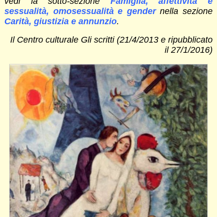
vedi la sotto-sezione
Famiglia, affettività e
sessualità, omosessualità e gender
nella sezione
Carità, giustizia e annunzio
.
Il Centro culturale Gli scritti (21/4/2013 e ripubblicato
il 27/1/2016)