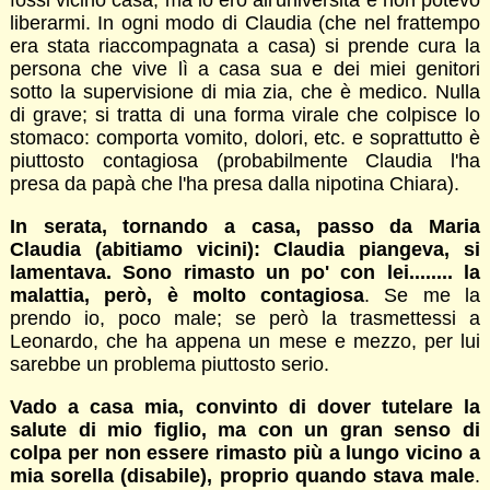
fossi vicino casa, ma io ero all'università e non potevo
liberarmi. In ogni modo di Claudia (che nel frattempo
era stata riaccompagnata a casa) si prende cura la
persona che vive lì a casa sua e dei miei genitori
sotto la supervisione di mia zia, che è medico. Nulla
di grave; si tratta di una forma virale che colpisce lo
stomaco: comporta vomito, dolori, etc. e soprattutto è
piuttosto contagiosa (probabilmente Claudia l'ha
presa da papà che l'ha presa dalla nipotina Chiara).
In serata, tornando a casa, passo da Maria
Claudia (abitiamo vicini): Claudia piangeva, si
lamentava. Sono rimasto un po' con lei........ la
malattia, però, è molto contagiosa
. Se me la
prendo io, poco male; se però la trasmettessi a
Leonardo, che ha appena un mese e mezzo, per lui
sarebbe un problema piuttosto serio.
Vado a casa mia, convinto di dover tutelare la
salute di mio figlio, ma con un gran senso di
colpa per non essere rimasto più a lungo vicino a
mia sorella (disabile), proprio quando stava male
.