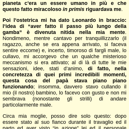
pianeta c’era un essere umano in più e che
questo fatto miracoloso
in primis
riguardava me
.
Poi l’ostetrica mi ha dato Leonardo in braccio:
l’idea di “aver fatto il passo più lungo della
gamba” è divenuta nitida nella mia mente
.
Nondimeno, mentre cantavo per tranquillizzarlo (il
ragazzo, anche se era appena arrivato, si faceva
sentire eccome) e, incerto, timoroso di fargli male, lo
cullavo, mi accorgevo che un qualche misterioso
meccanismo si era attivato; al di là di tutte le mie
sensazioni, idee, stati d’animo,
di fatto, nella
concretezza di quei primi incredibili momenti,
questa cosa del papà stava piano piano
funzionando
; insomma, davvero stavo cullando il
mio (il nostro) bambino, lo facevo con gusto e non mi
sembrava (nonostante gli strilli) di andare
particolarmente male.
Circa mia moglie, posso dire solo questo: dopo
essere stato al suo fianco durante il travaglio ed il
parto ed aver visto “in azione” lei ed il personale