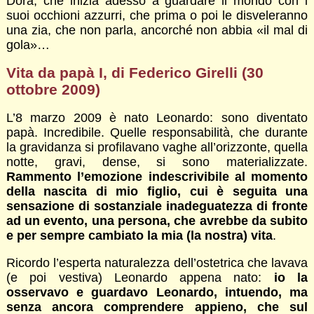
Dora, che inizia adesso a guardare il mondo con i
suoi occhioni azzurri, che prima o poi le disveleranno
una zia, che non parla, ancorché non abbia «il mal di
gola»…
Vita da papà I, di Federico Girelli (30
ottobre 2009)
L’8 marzo 2009 è nato Leonardo: sono diventato
papà. Incredibile. Quelle responsabilità, che durante
la gravidanza si profilavano vaghe all’orizzonte, quella
notte, gravi, dense, si sono materializzate.
Rammento l’emozione indescrivibile al momento
della nascita di mio figlio, cui è seguita una
sensazione di sostanziale inadeguatezza di fronte
ad un evento, una persona, che avrebbe da subito
e per sempre cambiato la mia (la nostra) vita
.
Ricordo l’esperta naturalezza dell’ostetrica che lavava
(e poi vestiva) Leonardo appena nato:
io la
osservavo e guardavo Leonardo, intuendo, ma
senza ancora comprendere appieno, che sul