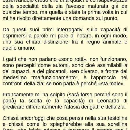
osservandolo credo che una qualche consapevolezza
della specialità della zia l’avesse maturata già da
qualche tempo, ma quella è stata la prima volta in cui
mi ha rivolto direttamente una domanda sul punto.
Da questi suoi primi interrogativi sulla capacità di
esprimersi a parole mi pare di notare, in ogni modo,
una sua chiara distinzione fra il regno animale e
quello umano.
I gatti che non parlano «sono rotti», non funzionano,
sono percepiti come automi, sono cioè assimilabili a
dei pupazzi, a dei giocattoli. Ben diverso, a fronte del
medesimo “malfunzionamento”, è l’approccio nei
confronti della zia: se non parla è perché «sta male».
Francamente mi ha colpito (sarà forse perché sono il
papà) la scelta (e la capacità) di Leonardo di
predicare differentemente l’afasia dei gatti e della zia.
Chissà ancor’oggi che cosa pensa nella sua testolina
e chissà come lo spiegherebbe alla sua sorellina