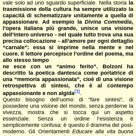
vale solo ad uno sguardo superficiale. Nella storia
la
trasmissione della cultura ha sempre utilizzato la
capacità di schematizzare unitamente a quella di
appassionare
.
Ad esempio la
Divina
Commedia
,
l’opera italiana più grande, unisce una visione
dell’intero universo - nel quale tutto trova una sua
precisa collocazione - all’amore per ogni dettaglio
“carnale”: essa si imprime nella mente e nel
cuore. Il lettore
percepisce l’ordine del poema, ma
allo stesso tempo
ne esce con un “animo ferito”. Bolzoni ha
descritto la poetica dantesca come portatrice di
una “
memoria appassionata
”, cioè di una visione
retrospettiva di sintesi, che è al contempo
[3]
appassionante e non algida
.
Questo bisogno dell’uomo di “fare sintesi”, di
possedere una visione del mondo, senza perderne la
vivezza, mostra che si tocca qui un aspetto
essenziale. Senza un ordine l’esistenza è
semplicemente confusa: è questo il dramma del post-
moderno. Gli Orientamenti
Educare alla vita buona