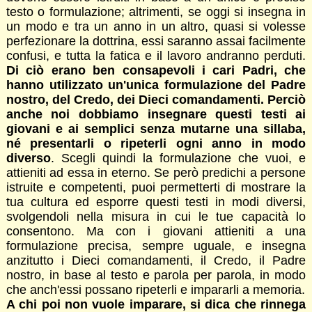
testo o formulazione; altrimenti, se oggi si insegna in
un modo e tra un anno in un altro, quasi si volesse
perfezionare la dottrina, essi saranno assai facilmente
confusi, e tutta la fatica e il lavoro andranno perduti.
Di ciò erano ben consapevoli i cari Padri, che
hanno utilizzato un'unica formulazione del Padre
nostro, del Credo, dei Dieci comandamenti. Perciò
anche noi dobbiamo insegnare questi testi ai
giovani e ai semplici senza mutarne una sillaba,
né presentar
li o ripeterli ogni anno in modo
diverso
. Scegli quindi la formulazione che vuoi, e
attieniti ad essa in eterno. Se però predichi a persone
istruite e competenti, puoi permetterti di mostrare la
tua cultura ed esporre questi testi in modi diversi,
svolgendoli nella misura in cui le tue capacità lo
consentono. Ma con i giovani attieniti a una
formulazione precisa, sempre uguale, e insegna
anzitutto i Dieci comandamenti, il Credo, il Padre
nostro, in base al testo e parola per parola, in modo
che anch'essi possano ripeterli e impararli a memoria.
A chi poi non vuole imparare, si dica che rinnega