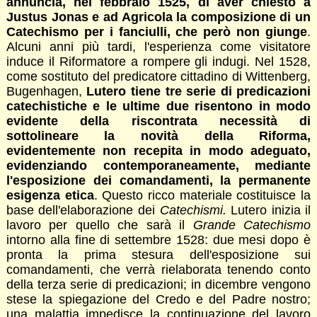
annuncia, nel febbraio 1525, di aver chiesto a
Justus Jonas e ad Agricola la composizione di un
Catechismo per i fanciulli, che però non giunge
.
Alcuni anni più tardi, l'esperienza come visitatore
induce il Riformatore a rompere gli indugi. Nel 1528,
come sostituto del predicatore cittadino di Wittenberg,
Bugenhagen,
Lutero tiene tre serie di predicazioni
catechistiche e le ultime due risentono in modo
evidente della riscontrata necessità di
sottolineare la novità della Riforma,
evidentemente non recepita in modo adeguato,
evidenziando contemporaneamente, mediante
l'esposizione dei comandamenti, la permanente
esigenza etica
. Questo ricco materiale costituisce la
base dell'elaborazione dei
Catechismi.
Lutero inizia il
lavoro per quello che sarà il
Grande Catechismo
intorno alla fine di settembre 1528: due mesi dopo è
pronta la prima stesura dell'esposizione sui
comandamenti, che verrà rielaborata tenendo conto
della terza serie di predicazioni; in dicembre vengono
stese la spiegazione del Credo e del Padre nostro;
una malattia impedisce la continuazione del lavoro