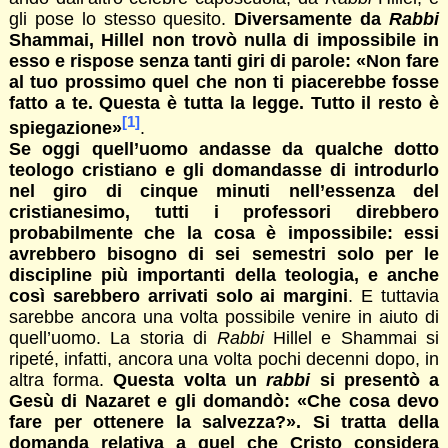
gli pose lo stesso quesito.
Diversamente da
Rabbi
Shammai, Hillel non trovò nulla di impossibile in
esso e rispose senza tanti giri di parole: «Non fare
al tuo prossimo quel che non ti piacerebbe fosse
fatto a te. Questa è tutta la legge. Tutto il resto è
[1]
spiegazione»
.
Se oggi quell’uomo andasse da qualche dotto
teologo cristiano e gli domandasse di introdurlo
nel giro di cinque minuti nell’essenza del
cristianesimo, tutti i professori direbbero
probabilmente che la cosa è impossibile: essi
avrebbero bisogno di sei semestri solo per le
discipline più importanti della teologia, e anche
così sarebbero arrivati solo ai margini
. E tuttavia
sarebbe ancora una volta possibile venire in aiuto di
quell’uomo. La storia di
Rabbi
Hillel e Shammai si
ripeté, infatti, ancora una volta pochi decenni dopo, in
altra forma.
Questa volta un
rabbi
si presentò a
Gesù di Nazaret e gli domandò: «Che cosa devo
fare per ottenere la salvezza?». Si tratta della
domanda relativa a quel che Cristo considera