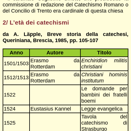
commissione di redazione del Catechismo Romano o
del Concilio di Trento era cardinale di questa chiesa
2/ L’età dei catechismi
da A. Läpple, Breve storia della catechesi,
Queriniana, Brescia, 1985, pp. 105-107
Anno
Autore
Titolo
Erasmo da
Enchiridion militis
1501/1503
Rotterdam
christiani
Erasmo da
Christiani hominis
1512/1513
Rotterdam
institutum
Le domande per
1522
bambini dei fratelli
boemi
1524
Eustasius Kannel
Legge evangelica
Tavola del
1525
catechismo di
Strasburgo