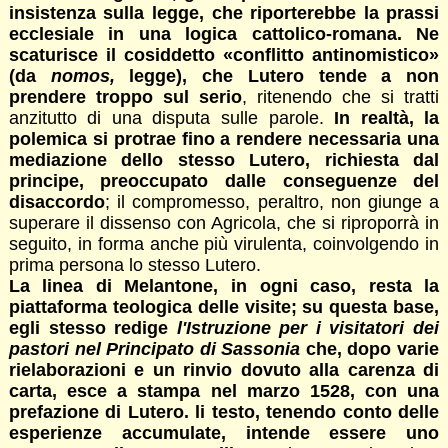
insistenza sulla legge, che riporterebbe la prassi
ecclesiale in una logica cattolico-romana. Ne
scaturisce il cosiddetto «conflitto antinomistico»
(da
nomos,
legge), che Lutero tende a non
prendere troppo sul serio
, ritenendo che si tratti
anzitutto di una disputa sulle parole.
In realtà, la
polemica si protrae fino a rendere necessaria una
mediazione dello stesso Lutero, richiesta dal
principe, preoccupato dalle conseguenze del
disaccordo
; il compromesso, peraltro, non giunge a
superare il dissenso con Agricola, che si riproporrà in
seguito, in forma anche più virulenta, coinvolgendo in
prima persona lo stesso Lutero.
La linea di Melantone, in ogni caso, resta la
piattaforma teologica delle visite; su questa base,
egli stesso redige
l'Istruzione per i visitatori dei
pastori nel Principato di Sassonia
che, dopo varie
rielaborazioni e un rinvio dovuto alla carenza di
carta, esce a stampa nel marzo 1528, con una
prefazione di Lutero. li testo, tenendo conto delle
esperienze accumulate, intende essere uno