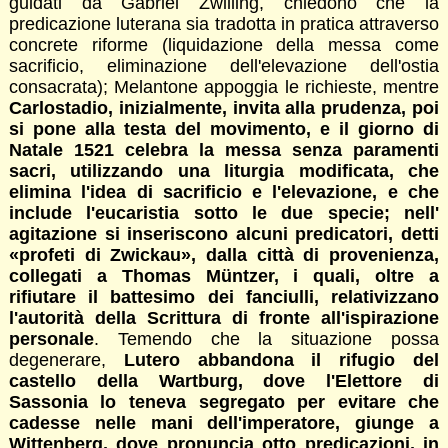
guidati da Gabriel Zwilling, chiedono che la
predicazione luterana sia tradotta in pratica attraverso
concrete riforme (liquidazione della messa come
sacrificio, eliminazione dell'elevazione dell'ostia
consacrata); Melantone appoggia le richieste, mentre
Carlostadio, inizialmente, invita alla prudenza, poi
si pone alla testa del movimento, e il giorno di
Natale 1521 celebra la messa senza paramenti
sacri, utilizzando una liturgia modificata, che
elimina l'idea di sacrificio e l'elevazione, e che
include l'eucaristia sotto le due specie; nell'
agitazione si inseriscono alcuni predicatori, detti
«profeti di Zwickau», dalla città di provenienza,
collegati a Thomas Müntzer, i quali, oltre a
rifiutare il battesimo dei fanciulli, relativizzano
l'autorità della Scrittura di fronte all'ispirazione
personale
. Temendo che la situazione possa
degenerare,
Lutero abbandona il rifugio del
castello della Wartburg, dove l'Elettore di
Sassonia lo teneva segregato per evitare che
cadesse nelle mani dell'imperatore, giunge a
Wittenberg, dove pronuncia otto predicazioni, in