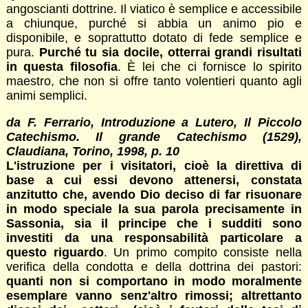
angoscianti dottrine. Il viatico è semplice e accessibile
a chiunque, purché si abbia un animo pio e
disponibile, e soprattutto dotato di fede semplice e
pura.
Purché tu sia docile, otterrai grandi risultati
in questa filosofia
. È lei che ci fornisce lo spirito
maestro, che non si offre tanto volentieri quanto agli
animi semplici.
da F. Ferrario, Introduzione a
Lutero, Il Piccolo
Catechismo. Il grande Catechismo (1529),
Claudiana, Torino, 1998, p
. 10
L'istruzione per i visitatori, cioè la direttiva di
base a cui essi devono attenersi, constata
anzitutto che, avendo Dio deciso di far risuonare
in modo speciale la sua parola precisamente in
Sassonia, sia il principe che i sudditi sono
investiti da una responsabilità particolare a
questo riguardo
. Un primo compito consiste nella
verifica della condotta e della dottrina dei pastori:
quanti non si comportano in modo moralmente
esemplare vanno senz'altro rimossi; altrettanto