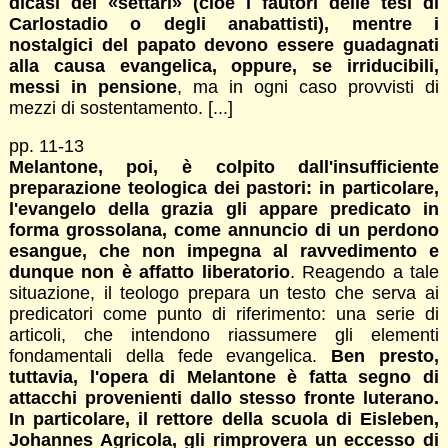
dicasi dei «settari» (cioè i fautori delle tesi di
Carlostadio o degli anabattisti), mentre i
nostalgici del papato devono essere guadagnati
alla causa evangelica, oppure, se irriducibili,
messi in pensione
, ma in ogni caso provvisti di
mezzi di sostentamento. [...]
pp. 11-13
Melantone, poi,
è
colpito dall'insufficiente
preparazione teologica dei pastori: in particolare,
l'evangelo della grazia gli appare predicato in
forma grossolana, come annuncio di un perdono
esangue, che non impegna al ravvedimento e
dunque non
è
affatto liberatorio
. Reagendo a tale
situazione, il teologo prepara un testo che serva ai
predicatori come punto di riferimento: una serie di
articoli, che intendono riassumere gli elementi
fondamentali della fede evangelica.
Ben presto,
tuttavia, l'opera di Melantone
è
fatta segno di
attacchi provenienti dallo stesso fronte luterano.
In particolare, il rettore della scuola di Eisleben,
Johannes Agricola, gli rimprovera un eccesso di