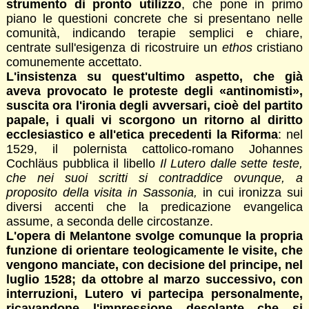
strumento di pronto utilizzo
, che pone in primo
piano le questioni concrete che si presentano nelle
comunità, indicando terapie semplici e chiare,
centrate sull'esigenza di ricostruire un
ethos
cristiano
comunemente accettato.
L'insistenza su quest'ultimo aspetto, che già
aveva provocato le proteste degli «antinomisti»,
suscita ora l'ironia degli avversari, cioè del partito
papale, i quali vi scorgono un ritorno al diritto
ecclesiastico e all'etica precedenti la Riforma
: nel
1529, il polernista cattolico-romano Johannes
Cochläus pubblica il libello
Il Lutero dalle sette teste,
che nei suoi scritti si contraddice ovunque, a
proposito della visita in Sassonia,
in cui ironizza sui
diversi accenti che la predicazione evangelica
assume, a seconda delle circostanze.
L'opera di Melantone svolge comunque la propria
funzione di orientare teologicamente le visite, che
vengono manciate, con decisione del principe, nel
luglio 1528; da ottobre al marzo successivo, con
interruzioni, Lutero vi partecipa personalmente,
ricavandone l'impressione desolante che si