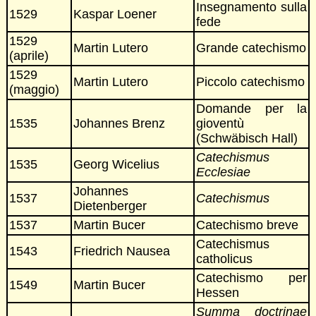
Insegnamento sulla
1529
Kaspar Loener
fede
1529
Martin Lutero
Grande catechismo
(aprile)
1529
Martin Lutero
Piccolo catechismo
(maggio)
Domande per la
1535
Johannes Brenz
gioventù
(Schwäbisch Hall)
Catechismus
1535
Georg Wicelius
Ecclesiae
Johannes
1537
Catechismus
Dietenberger
1537
Martin Bucer
Catechismo breve
Catechismus
1543
Friedrich Nausea
catholicus
Catechismo per
1549
Martin Bucer
Hessen
Summa doctrinae