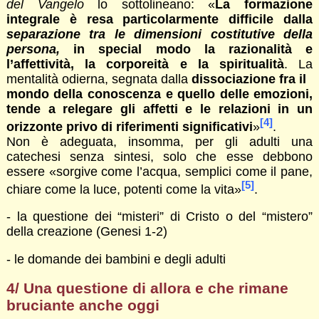
del Vangelo
lo sottolineano: «
La formazione
integrale è resa particolarmente difficile dalla
separazione tra le dimensioni costitutive della
persona,
in special modo la razionalità e
l’affettività, la corporeità e la spiritualità
. La
mentalità odierna, segnata dalla
dissociazione fra il
mondo della conoscenza e quello delle emozioni,
tende a relegare gli affetti e le relazioni in un
[4]
orizzonte privo di riferimenti significativi
»
.
Non è adeguata, insomma, per gli adulti una
catechesi senza sintesi, solo che esse debbono
essere «sorgive come l’acqua, semplici come il pane,
[5]
chiare come la luce, potenti come la vita»
.
- la questione dei “misteri” di Cristo o del “mistero”
della creazione (Genesi 1-2)
- le domande dei bambini e degli adulti
4/ Una questione di allora e che rimane
bruciante anche oggi