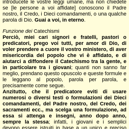
introducete le vostre leggi umane, ma non chiedete
se [le persone a voi affidate] conoscono il Padre
nostro, il Credo, i Dieci comandamenti, o una qualche
parola di Dio.
Guai a voi, in eterno
.
Funzione dei
Catechismi
Perciò, miei cari signori e fratelli, pastori o
predicatori, prego voi tutti, per amor di Dio, di
voler prendere a cuore il vostro ministero, di aver
misericordia del popolo che vi è affidato, e di
aiutarci a diffondere il Catechismo tra la gente, e
in particolare tra i giovani
; quanti non sanno far
meglio, prendano questo opuscolo e queste formule e
le leggano al popolo, parola per parola, e
precisamente come segue.
Anzitutto, che il predicatore eviti di usare
numerosi o diversi testi o formulazioni dei Dieci
comandamenti, del Padre nostro, del Credo, dei
sacramenti ecc., ma scelga una formulazione, ad
essa si attenga e insegni, anno dopo anno,
sempre la stessa
; infatti, i giovani e i semplici
devono essere istruiti in base a un unico e preciso