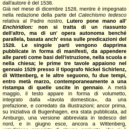
dall'autore è del 1538.
Già nel mese di dicembre 1528, mentre è impegnato
nella redazione della parte del
Catechismo tedesco
relativa al Padre nostro,
Lutero pone mano all'
Enchiridion:
non si tratta di un riassunto
dell'altro, ma di un' opera autonoma benché
parallela, basata anch' essa sulle predicazioni del
1528. Le singole parti vengono dapprima
pubblicate in forma dì manifesti, da appendere
alle pareti come basi dell'istruzione, nella scuola e
nella chiesa; le prime tre tavole appaiono nel
gennaio 1529 presso il tipografo Nickel Schirlenz,
di Wittenberg, e le altre seguono, fu due tempi,
entro metà marzo, contemporaneamente a una
ristampa di quelle uscite in gennaio
. A metà
maggio, il testo appare in forma di volumetto,
integrato dalla «tavola domestica», da una
prefazione, e corredato da illustrazioni; ancor prima,
su iniziativa di Bugenhagen, era stata pubblicata, ad
Amburgo, una versione abbreviata in tedesco del
nord, e in giugno esce, ancora a Wittenberg,