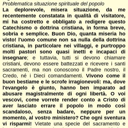
Problematica situazione spirituale del popolo
La deplorevole, misera situazione, da me
recentemente constatata in qualità di visitatore,
mi ha costretto e obbligato a redigere questo
Catechismo o dottrina cristiana, in forma breve,
sobria e semplice. Buon Dio, quanta miseria ho
visto! l'uomo comune non sa nulla della dottrina
cristiana, in particolare nei villaggi, e purtroppo
molti pastori sono quasi inetti e incapaci di
insegnare
; e tuttavia, tutti si devono chiamare
cristiani, devono essere battezzati e ricevere i santi
sacramenti, ma non conoscono il Padre nostro, il
Credo, né i Dieci comandamenti.
Vivono come il
buon bestiame e le scrofe irragionevoli: ma, dove
l'evangelo è giunto, hanno ben imparato ad
abusare ma
gistralmente di ogni libertà. O voi
vescovi, come vorrete render conto a Cristo di
aver lasciato errare il popolo in modo così
scandaloso, senza badare, neppure per un
momento, al vostro ministero? Che ogni sventura
vi risparmi!
Vietate una specie del sacramento e