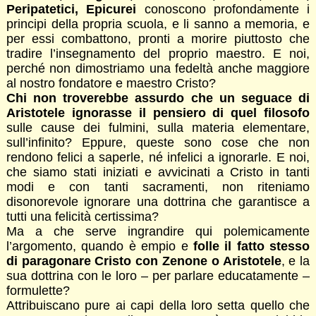
Peripatetici, Epicurei
conoscono profondamente i
principi della propria scuola, e li sanno a memoria, e
per essi combattono, pronti a morire piuttosto che
tradire l’insegnamento del proprio maestro. E noi,
perché non dimostriamo una fedeltà anche maggiore
al nostro fondatore e maestro Cristo?
Chi non troverebbe assurdo che un seguace di
Aristotele ignorasse il pensiero di quel filosofo
sulle cause dei fulmini, sulla materia elementare,
sull’infinito? Eppure, queste sono cose che non
rendono felici a saperle, né infelici a ignorarle. E noi,
che siamo stati iniziati e avvicinati a Cristo in tanti
modi e con tanti sacramenti, non riteniamo
disonorevole ignorare una dottrina che garantisce a
tutti una felicità certissima?
Ma a che serve ingrandire qui polemicamente
l’argomento, quando è empio e
folle il fatto stesso
di paragonare Cristo con Zenone o Aristotele
, e la
sua dottrina con le loro – per parlare educatamente –
formulette?
Attribuiscano pure ai capi della loro setta quello che