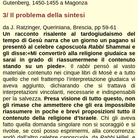
Gutenberg, 1450-1455 a Magonza
3/ Il problema della sintesi
da J. Ratzinger, Queriniana, Brescia, pp 59-61
Un racconto risalente al tardogiudaismo del
tempo di Gesù narra che un giorno un pagano si
presentò al celebre caposcuola
Rabbi
Shammai e
gli disse:«Mi convertirò alla religione giudaica se
sarai in grado di riassumermene il contenuto
stando su un piede»
. Il
rabbi
pensò al vasto
materiale contenuto nei cinque libri di Mosè e a tutto
quello che nel frattempo l’interpretazione giudaica vi
aveva aggiunto, dichiarando che si trattava di
interpretazioni vincolanti, necessarie e indispensabili
per la salvezza.
Presa visione di tutto questo, non
gli rimase che ammettere che gli era impossibile
riassumere in poche e brevi proposizioni tutto il
contenuto della religione d’Israele
. Chi gli aveva
fatto quella domanda singolare non si scoraggiò e si
rivolse, se così posso esprimermi, alla concorrenza:
andò dall’altro celebre caposcuola, da
Rabbi
Hillel, e