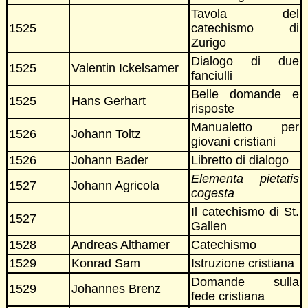
Tavola del
1525
catechismo di
Zurigo
Dialogo di due
1525
Valentin Ickelsamer
fanciulli
Belle domande e
1525
Hans Gerhart
risposte
Manualetto per
1526
Johann Toltz
giovani cristiani
1526
Johann Bader
Libretto di dialogo
Elementa pietatis
1527
Johann Agricola
cogesta
Il catechismo di St.
1527
Gallen
1528
Andreas Althamer
Catechismo
1529
Konrad Sam
Istruzione cristiana
Domande sulla
1529
Johannes Brenz
fede cristiana