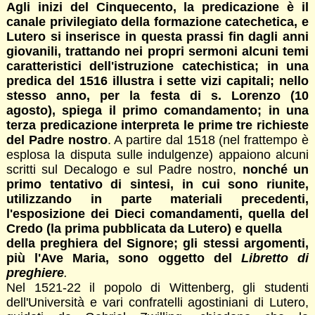
Agli inizi del Cinquecento, la predicazione
è
il
canale privilegiato della formazione catechetica, e
Lutero si inserisce in questa prassi fin dagli anni
giovanili, trattando nei propri sermoni alcuni temi
caratteristici dell'istruzione catechistica; in una
predica del 1516 illustra i sette vizi capitali
;
nello
stesso anno, per la festa di
s.
Lorenzo (10
agosto), spiega il primo comandamento; in una
terza predicazione interpreta le prime tre richieste
del Padre no
stro
. A partire dal 1518 (nel frattempo è
esplosa la disputa sulle indulgenze) appaiono alcuni
scritti sul Decalogo e sul Padre nostro,
nonché un
primo tentativo di sintesi, in cui sono riunite,
utilizzando in parte materiali precedenti,
l'esposizione dei Dieci comandamenti, quella del
Credo (la prima pubblicata da Lutero) e quella
della preghiera del Signore; gli stessi argomenti,
più l'Ave Maria, sono oggetto del
Libretto di
preghiere
.
Nel 1521-22 il popolo di Wittenberg, gli studenti
dell'Università e vari confratelli agostiniani di Lutero,