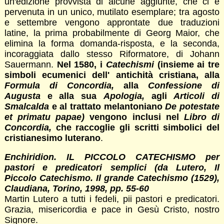
un'edizione provvista di alcune aggiunte, che ci è
pervenuta in un unico, mutilato esemplare; tra agosto
e settembre vengono approntate due traduzioni
latine, la prima probabilmente di Georg Maior, che
elimina la forma domanda-risposta, e la seconda,
incoraggiata dallo stesso Riformatore, di Johann
Sauermann.
Nel 1580, i
Catechismi
(insieme ai tre
simboli ecumenici dell' antichità cristiana, alla
Formula di Concordia,
alla
Confessione di
Augusta
e alla sua
Apologia,
agli
Articoli di
Smalcalda
e al trattato melantoniano
De potestate
et primatu papae)
vengono inclusi nel
Libro di
Concordia,
che raccoglie gli scritti simbolici del
cristianesimo luterano
.
Enchiridion. IL PICCOLO CATECHISMO per
pastori e predicatori semplici (da Lutero, Il
Piccolo Catechismo. Il grande Catechismo (1529),
Claudiana, Torino, 1998, pp. 55-60
Martin Lutero a tutti i fedeli, pii pastori e predicatori.
Grazia, misericordia e pace in Gesù Cristo, nostro
Signore.