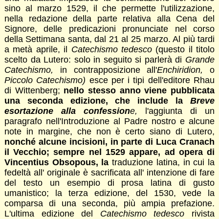
sino al marzo 1529, il che permette l'utilizzazione,
nella redazione della parte relativa alla Cena del
Signore, delle predicazioni pronunciate nel corso
della Settimana santa, dal 21 al 25 marzo. Al più tardi
a metà aprile, il
Catechismo tedesco
(questo il titolo
scelto da Lutero: solo in seguito si parlerà di
Grande
Catechismo,
in contrapposizione all'
Enchiridion,
o
Piccolo Catechismo)
esce per i tipi dell'editore Rhau
di Wittenberg;
nello stesso anno viene pubblicata
una seconda edizione, che include la
Breve
esortazione alla confession
e,
l'aggiunta di un
paragrafo nell'Introduzione al Padre nostro e alcune
note in margine, che non è certo siano di Lutero,
nonché alcune
incisioni, in parte di Luca Cranach
il Vecchio; sempre nel 1529 appare, ad opera di
Vincentius Obsopous, la
traduzione latina, in cui la
fedeltà all' originale è sacrificata all' intenzione di fare
del testo un esempio di prosa latina di gusto
umanistico; la terza edizione, del 1530, vede la
comparsa di una seconda, più ampia prefazione.
L'ultima edizione del
Catechismo tedesco
rivista