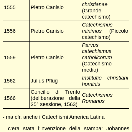
christianae
1555
Pietro Canisio
(Grande
catechismo)
Catechismus
1556
Pietro Canisio
minimus
(Piccolo
catechismo)
Parvus
catechismus
1559
Pietro Canisio
catholicorum
(Catechismo
medio)
Institutio christiani
1562
Julius Pflug
hominis
Concilio di Trento
Catechismus
1566
(deliberazione della
Romanus
25° sessione, 1563)
- ma cfr. anche i Catechismi America Latina
- c’era stata l’invenzione della stampa: Johannes