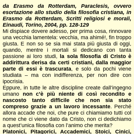
da Erasmo da Rotterdam, Paraclesis, ovvero
esortazione allo studio della filosofia cristiana, in
Erasmo da Rotterdam, Scritti religiosi e morali,
Einaudi, Torino, 2004, pp. 128-129
Mi dispiace dovere adesso, per prima cosa, rinnovare
una vecchia lamentela: vecchia, ma ahimé!, fin troppo
giusta. E non so se sia mai stata più giusta di oggi,
quando, mentre i mortali si dedicano con tanta
passione ai loro studi,
la sola filosofia di Cristo è
addirittura derisa da certi cristiani, dalla maggior
parte di essi è trascurata
, e solo da pochi viene
studiata – ma con indifferenza, per non dire con
ipocrisia.
Eppure, in tutte le altre discipline create dall’ingegno
umano
non c’è più niente di così recondito e
nascosto tanto difficile che non sia stato
compreso grazie a un lavoro incessante
. Perché
allora accade che noi, che pure ci chiamiamo tutti col
nome che ci viene dato da Cristo, non ci dedichiamo
a quest’unica filosofia con l’animo che merita?
Platonici, Pitagorici, Accademici, Stoici, Cinici,