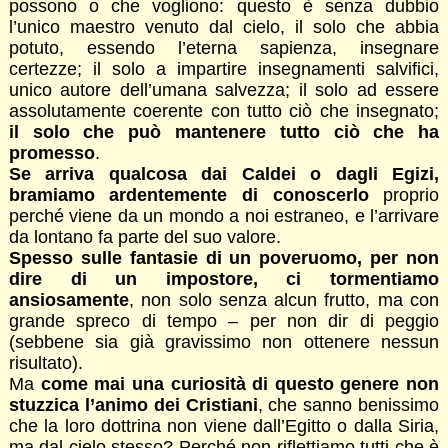
possono o che vogliono: questo è senza dubbio
l’unico maestro venuto dal cielo, il solo che abbia
potuto, essendo l’eterna sapienza, insegnare
certezze; il solo a impartire insegnamenti salvifici,
unico autore dell’umana salvezza; il solo ad essere
assolutamente coerente con tutto ciò che insegnato;
il solo che può mantenere tutto ciò che ha
promesso
.
Se arriva qualcosa dai Caldei o dagli Egizi,
bramiamo ardentemente di conoscerlo
proprio
perché viene da un mondo a noi estraneo, e l’arrivare
da lontano fa parte del suo valore.
Spesso sulle fantasie di un poveruomo, per non
dire di un impostore, ci tormentiamo
ansiosamente
, non solo senza alcun frutto, ma con
grande spreco di tempo – per non dir di peggio
(sebbene sia già gravissimo non ottenere nessun
risultato).
Ma
come mai una curiosità di questo genere non
stuzzica l’animo dei Cristiani
, che sanno benissimo
che la loro dottrina non viene dall’Egitto o dalla Siria,
ma dal cielo stesso? Perché non riflettiamo tutti che è