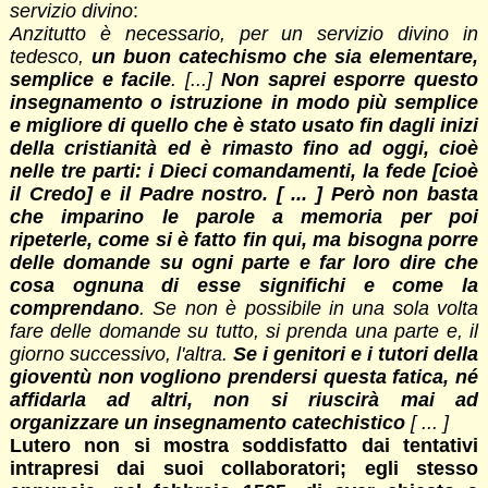
servizio divino
:
Anzitutto è necessario, per un servizio divino in
tedesco,
un buon catechismo che sia elementare,
semplice e facile
. [...]
Non saprei esporre questo
insegnamento o istruzione in modo più semplice
e migliore di quello che è stato usato fin dagli inizi
della cristianità ed è rimasto fino ad oggi, cioè
nelle tre parti: i Dieci comandamenti, la fede [cioè
il Credo] e il Padre nostro. [ ... ] Però non basta
che imparino le parole a memoria per poi
ripeterle, come si è fatto fin qui, ma bisogna porre
delle domande su ogni parte e far loro dire che
cosa ognuna di esse significhi e come la
comprendano
. Se non è possibile in una sola volta
fare delle domande su tutto, si prenda una parte e, il
giorno successivo, l'altra.
Se i genitori e i tutori della
gioventù non vogliono prendersi questa fatica, né
affidarla ad altri, non si riuscirà mai ad
organizzare un insegnamento catechistico
[ ... ]
Lutero non si mostra soddisfatto dai tentativi
intrapresi dai suoi collaboratori; egli stesso