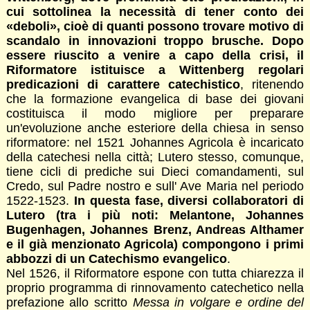
cui sottolinea la necessità di tener conto dei
«deboli», cioè di quanti possono trovare motivo di
scandalo in innovazioni troppo brusche. Dopo
essere riuscito a venire a capo della crisi, il
Riformatore istituisce a Wittenberg regolari
predicazioni di carattere catechistico
, ritenendo
che la formazione evangelica di base dei giovani
costituisca il modo migliore per preparare
un'evoluzione anche esteriore della chiesa in senso
riformatore: nel 1521 Johannes Agricola è incaricato
della catechesi nella città; Lutero stesso, comunque,
tiene cicli di prediche sui Dieci comandamenti, sul
Credo, sul Padre nostro e sull' Ave Maria nel periodo
1522-1523.
In questa fase, diversi collaboratori di
Lutero (tra i più noti: Melantone, Johannes
Bugenhagen, Johannes Brenz, Andreas Althamer
e il già menzionato Agricola) compongono i primi
abbozzi di un Catechismo evangelico
.
Nel 1526, il Riformatore espone con tutta chiarezza il
proprio programma di rinnovamento catechetico nella
prefazione allo scritto
Messa in volgare e ordine del