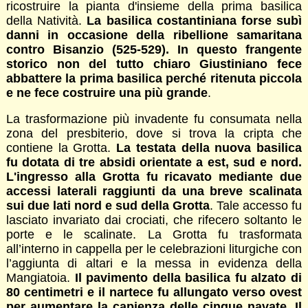
ricostruire la pianta d'insieme della prima basilica
della Natività.
La basilica costantiniana forse subì
danni in occasione della ribellione samaritana
contro Bisanzio (525-529). In questo frangente
storico non del tutto chiaro Giustiniano fece
abbattere la prima basilica perché ritenuta piccola
e ne fece costruire una più grande
.
La trasformazione più invadente fu consumata nella
zona del presbiterio, dove si trova la cripta che
contiene la Grotta.
La testata della nuova basilica
fu dotata di tre absidi orientate a est, sud e nord.
L'ingresso alla Grotta fu ricavato mediante due
accessi laterali raggiunti da una breve scalinata
sui due lati nord e sud della Grotta
. Tale accesso fu
lasciato invariato dai crociati, che rifecero soltanto le
porte e le scalinate. La Grotta fu trasformata
all’interno in cappella per le celebrazioni liturgiche con
l’aggiunta di altari e la messa in evidenza della
Mangiatoia.
Il pavimento della basilica fu alzato di
80 centimetri e il nartece fu allungato verso ovest
per aumentare la capienza delle cinque navate. Il