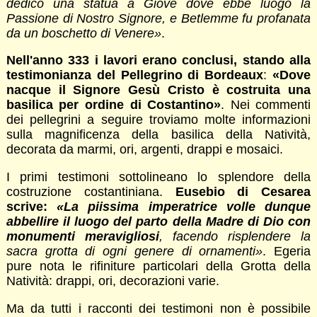
dedicò una statua a Giove dove ebbe luogo la
Passione di Nostro Signore, e Betlemme fu profanata
da un boschetto di Venere»
.
Nell'anno 333 i lavori erano conclusi, stando alla
testimonianza del Pellegrino di Bordeaux
:
«Dove
nacque il Signore Gesù Cristo è costruita una
basilica per ordine di Costantino»
. Nei commenti
dei pellegrini a seguire troviamo molte informazioni
sulla magnificenza della basilica della Natività,
decorata da marmi, ori, argenti, drappi e mosaici.
I primi testimoni sottolineano lo splendore della
costruzione costantiniana.
Eusebio di Cesarea
scrive:
«La piissima imperatrice volle dunque
abbellire il luogo del parto della Madre di Dio con
monumenti meravigliosi
, facendo risplendere la
sacra grotta di ogni genere di ornamenti»
. Egeria
pure nota le rifiniture particolari della Grotta della
Natività: drappi, ori, decorazioni varie.
Ma da tutti i racconti dei testimoni non è possibile