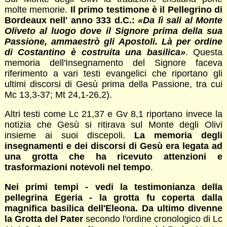
molte memorie.
Il primo testimone è il Pellegrino di
Bordeaux nell' anno 333 d.C.:
«Da lì sali al Monte
Oliveto al luogo dove il Signore prima della sua
Passione, ammaestrò gli Apostoli. Là per ordine
di Costantino è costruita una basilica»
. Questa
memoria dell'Insegnamento del Signore faceva
riferimento a vari testi evangelici che riportano gli
ultimi discorsi di Gesù prima della Passione, tra cui
Mc 13,3-37; Mt 24,1-26,2).
Altri testi come Lc 21,37 e Gv 8,1 riportano invece la
notizia che Gesù si ritirava sul Monte degli Olivi
insieme ai suoi discepoli.
La memoria degli
insegnamenti e dei discorsi di Gesù era legata ad
una grotta che ha ricevuto attenzioni e
trasformazioni notevoli nel tempo
.
Nei primi tempi - vedi la testimonianza della
pellegrina Egeria - la grotta fu coperta dalla
magnifica basilica dell'Eleona. Da ultimo divenne
la Grotta del Pater
secondo l'ordine cronologico di Lc