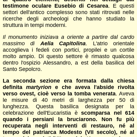
testimone oculare Eusebio di Cesarea
. E questi
settori dell'antico complesso sono stati ritrovati nelle
ricerche degli archeologi che hanno studiato la
struttura in tempi moderni.
Il monumento iniziava a oriente a partire dal cardo
massimo di
Aelia Capitolina
. L'atrio orientale
accoglieva i fedeli con portici, propilei e un cortile
molto ampio. Di questo settore è rimasto qualcosa
dentro l'ospizio Alessandro, a est della basilica del
Santo Sepolcro.
La seconda sezione era formata dalla chiesa
definita
martyrion
e che aveva l'abside rivolta
verso ovest, cioè verso la tomba venerata
. Aveva
le misure di 40 metri di larghezza per 50 di
lunghezza. Questa basilica designata per la
celebrazione dell'Eucaristia è
scomparsa nel 614
quando i persiani la bruciarono. Non fu più
recuperata negli interventi di restauro, né al
tempo del patriarca Modesto (VII secolo), né al