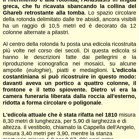
greca, che fu ricavata sbancando la collina del
Ghareb retrostante alla tomba
. Lo spazio circolare
della rotonda delimitato dalle tre absidi, ancora visibili
ha un raggio di 10,5 metri ed è decorato da 12
colonne alternate a pilastri.
Al centro della rotonda fu posta una edicola ricostruita
più volte nel corso dei secoli. Di questa edicola si
hanno le descrizioni fatte dai pellegrini e la
riproduzione iconografica nei mosaici, su alcune
ampolle (
euloghie
), piatti e medaglioni.
L'edicola
costantiniana si può ricostruire in questo modo:
davanti aveva un portico a quattro colonne, il
frontone e il tetto spiovente. Dietro vi era la
camera funeraria liberata dalla roccia all'esterno,
ridotta a forma circolare o poligonale
.
L'edicola attuale che è stata rifatta nel 1810
misura
8,30 metri di lunghezza, per 5,90 di larghezza e di
altezza. Il vestibolo, chiamato la Cappella dell'Angelo,
misura 3,40 metri per 3,90, mentre la stanza