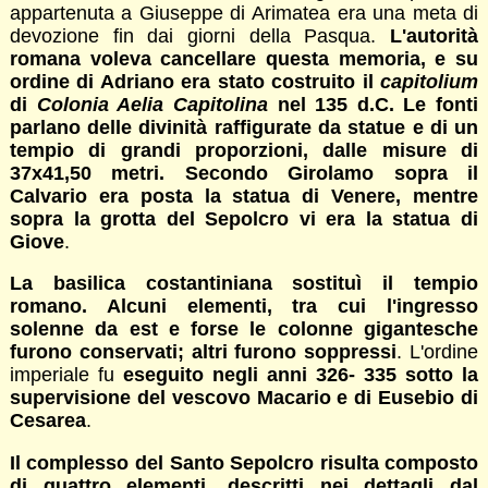
appartenuta a Giuseppe di Arimatea era una meta di
devozione fin dai giorni della Pasqua.
L'autorità
romana voleva cancellare questa memoria, e su
ordine di Adriano era stato costruito il
capitolium
di
Colonia Aelia Capitolina
nel 135 d.C. Le fonti
parlano delle divinità raffigurate da statue e di un
tempio di grandi proporzioni, dalle misure di
37x41,50 metri. Secondo Girolamo sopra il
Calvario era posta la statua di Venere, mentre
sopra la grotta del Sepolcro vi era la statua di
Giove
.
La basilica costantiniana sostituì il tempio
romano. Alcuni elementi, tra cui l'ingresso
solenne da est e forse le colonne gigantesche
furono conservati; altri furono soppressi
. L'ordine
imperiale fu
eseguito negli anni 326- 335 sotto la
supervisione del vescovo Macario e di Eusebio di
Cesarea
.
Il complesso del Santo Sepolcro risulta composto
di quattro elementi, descritti nei dettagli dal