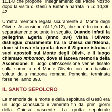
11,1-8 che propone l'insegnamento del Padre Nostro
dopo la visita di Gesù a Betania narrata in Lc 10,38-
42.
Un'altra memoria legata sicuramente al Monte degli
Olivi è l'Ascensione (At 1,9-12), che però fu ricordata
separatamente soltanto in seguito.
Quando infatti la
pellegrina Egeria (anno 384) visita l'Oliveto
distingue chiaramente tra la chiesa dell'Eleona,
dove si trova «la grotta dove il Signore istruiva i
suoi apostoli sul Monte degli Olivi», e il luogo
chiamato
Imbomon
, dove si faceva memoria della
Ascensione
. Il luogo dell'Ascensione venne fissato
sulla sommità del Monte Oliveto con una basilica
voluta dalla matrona romana Pomenia, terminata
forse nell'anno 390.
IL SANTO SEPOLCRO
La memoria della morte e della sepoltura di Gesù era
un luogo conosciuto e venerato fin dai primi giorni
della Chiesa nascente. La grotta sepolcrale