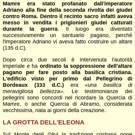
Mamre era stato profanato dall'imperatore
Adriano alla fine della seconda rivolta dei giudei
contro Roma. Dentro il recinto sacro infatti aveva
messo in vendita i prigionieri giudei catturati
durante la guerra
. Il luogo era diventato
successivamente un santuario pagano, perché
l'imperatore Adriano vi aveva fatto costruire un altare
(135 d.C).
Dopo circa due secoli è intervenuta l'autorità
imperiale e ha
ordinato la soppressione dell'altare
pagano per fare posto alla basilica cristiana.
L'edificio visto per primo dal Pellegrino di
Bordeaux (333 d.C.)
era
«una basilica di
meravigliosa bellezza»
. Le testimonianze dei
pellegrini sono concordi nel ricordare la Quercia di
Mamre, o anche Quercia di Abramo, considerata
vecchissima, nata ai giorni della creazione.
LA GROTTA DELL'ELEONA
Sul Monte degli Olivi la tradizione cristiana pone