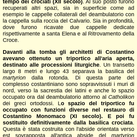
tempo dei crociati (XII secolo)
. Al suo posto furono
recuperati altri spazi, sia in superficie come ad
esempio le cappelle collaterali del deambulatorio con
la cappella sulla roccia del Calvario. Sia in profondità,
dove furono ricavate due cappelle dedicate
rispettivamente a santa Elena e al Ritrovamento della
Croce.
Davanti alla tomba gli architetti di Costantino
avevano ottenuto un triportico all'aria aperta,
destinato alle processioni liturgiche
. Un transetto
largo 8 metri e lungo 43 separava la basilica del
martyrion
dalla rotonda. Di questa parte del
complesso costantiniano sono sopravvissuti i muri di
nord, verso la sacrestia dei latini e anche lo spazio
occupato ora dal deambulatorio attorno al
Catholikon
dei greci ortodossi. L
o spazio del triportico fu
occupato con funzioni diverse nel restauro di
Costantino Monomaco (XI secolo). E poi fu
sostituito definitivamente dalla basilica crociata
.
Questa è stata costruita con l'abside orientata verso
est sovrapposta all'antica abside del
martyrion