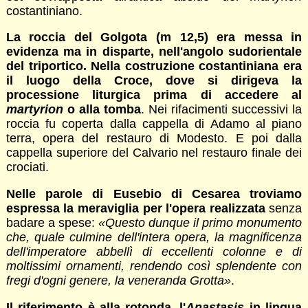
costantiniano.
La roccia del Golgota (m 12,5) era messa in
evidenza ma in disparte, nell'angolo sudorientale
del triportico. Nella costruzione costantiniana era
il luogo della Croce, dove si dirigeva la
processione liturgica prima di accedere al
martyrion
o alla tomba
. Nei rifacimenti successivi la
roccia fu coperta dalla cappella di Adamo al piano
terra, opera del restauro di Modesto. E poi dalla
cappella superiore del Calvario nel restauro finale dei
crociati.
Nelle parole di Eusebio di Cesarea troviamo
espressa la meraviglia per l'opera realizzata
senza
badare a spese:
«Questo dunque il primo monumento
che, quale culmine dell'intera opera, la magnificenza
dell'imperatore abbellì di eccellenti colonne e di
moltissimi ornamenti, rendendo così splendente con
fregi d'ogni genere, la veneranda Grotta»
.
Il riferimento è alla rotonda, l'
Anastasis
in lingua