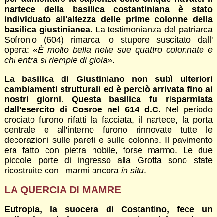
nartece della basilica costantiniana è stato
individuato all'altezza delle prime colonne della
basilica giustinianea
. La testimonianza del patriarca
Sofronio (604) rimarca lo stupore suscitato dall'
opera:
«È molto bella nelle sue quattro colonnate e
chi entra si riempie di gioia»
.
La basilica di Giustiniano non subì ulteriori
cambiamenti strutturali ed è perciò arrivata fino ai
nostri giorni. Questa basilica fu risparmiata
dall'esercito di Cosroe nel 614 d.C.
Nel periodo
crociato furono rifatti la facciata, il nartece, la porta
centrale e all'interno furono rinnovate tutte le
decorazioni sulle pareti e sulle colonne. Il pavimento
era fatto con pietra nobile, forse marmo. Le due
piccole porte di ingresso alla Grotta sono state
ricostruite con i marmi ancora
in situ
.
LA QUERCIA DI MAMRE
Eutropia, la suocera di Costantino, fece un