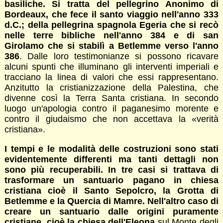
basiliche. Si tratta del pellegrino Anonimo di
Bordeaux, che fece il santo viaggio nell'anno 333
d.C.; della pellegrina spagnola Egeria che si recò
nelle terre bibliche nell'anno 384 e di san
Girolamo che si stabilì a Betlemme verso l'anno
386
. Dalle loro testimonianze si possono ricavare
alcuni spunti che illuminano gli interventi imperiali e
tracciano la linea di valori che essi rappresentano.
Anzitutto la cristianizzazione della Palestina, che
divenne così la Terra Santa cristiana. In secondo
luogo un'apologia contro il paganesimo morente e
contro il giudaismo che non accettava la «verità
cristiana».
I tempi e le modalità delle costruzioni sono stati
evidentemente differenti ma tanti dettagli non
sono più recuperabili. In tre casi si trattava di
trasformare un santuario pagano in chiesa
cristiana cioè il Santo Sepolcro, la Grotta di
Betlemme e la Quercia di Mamre. Nell'altro caso di
creare un santuario dalle origini puramente
cristiane, cioè la chiesa dell'Eleona
sul Monte degli