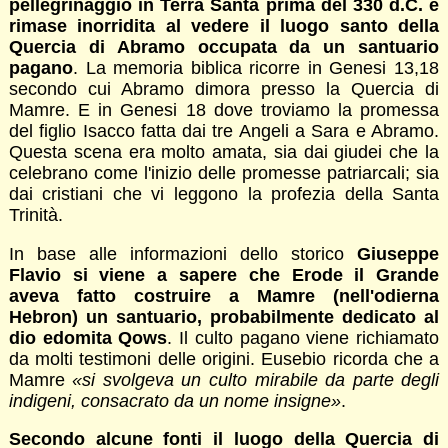
pellegrinaggio in Terra Santa prima del 330 d.C. e
rimase inorridita al vedere il luogo santo della
Quercia di Abramo occupata da un santuario
pagano
. La memoria biblica ricorre in Genesi 13,18
secondo cui Abramo dimora presso la Quercia di
Mamre. E in Genesi 18 dove troviamo la promessa
del figlio Isacco fatta dai tre Angeli a Sara e Abramo.
Questa scena era molto amata, sia dai giudei che la
celebrano come l'inizio delle promesse patriarcali; sia
dai cristiani che vi leggono la profezia della Santa
Trinità.
In base alle informazioni dello storico
Giuseppe
Flavio si viene a sapere che Erode il Grande
aveva fatto costruire a Mamre (nell'odierna
Hebron) un santuario, probabilmente dedicato al
dio edomita Qows
. Il culto pagano viene richiamato
da molti testimoni delle origini. Eusebio ricorda che a
Mamre
«si svolgeva un culto mirabile da parte degli
indigeni, consacrato da un nome insigne»
.
Secondo alcune fonti il luogo della Quercia di