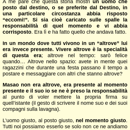
A me pare che questa storia mostri
un uomo che
posto dal destino, o se preferite dal Destino, in
una particolare circostanza abbia risposto
“eccomi!”. Si sia cioè caricato sulle spalle la
responsabilità di quel momento e vi abbia
corrisposto
. Era lì e ha fatto quello che andava fatto.
In un mondo dove tutti vivono in un “altrove” lui
era invece presente. Vivere altrove è la specialità
di questa era
; altrove nel tempo: sarò felice
quando… Altrove nello spazio: avete in mente quei
ragazzini che durante una festa passano il tempo a
postare e messaggiare con altri che stanno altrove?
Masao non era altrove, era presente al momento
presente e il suo io se ne è preso la responsabilità
al punto di voler mettere la propria firma su
quell’istante (il gesto di scrivere il nome suo e dei suoi
compagni sulla lavagna).
L’uomo giusto, al posto giusto,
nel momento giusto
.
Tutti noi possiamo esserlo se solo non ce ne andiamo