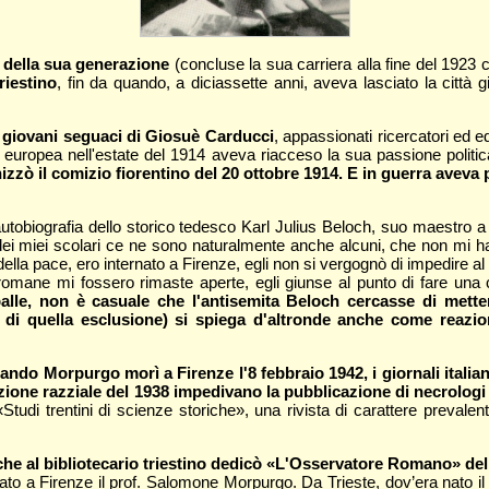
 della sua generazione
(concluse la sua carriera alla fine del 1923 
riestino
, fin da quando, a diciassette anni, aveva lasciato la città 
ei giovani seguaci di Giosuè Carducci
, appassionati ricercatori ed edi
 europea nell'estate del 1914 aveva riacceso la sua passione politi
nizzò il comizio fiorentino del 20 ottobre 1914. E in guerra aveva 
'autobiografia dello storico tedesco Karl Julius Beloch, suo maestro
 dei miei scolari ce ne sono naturalmente anche alcuni, che non mi 
della pace, ero internato a Firenze, egli non si vergognò di impedire a
romane mi fossero rimaste aperte, egli giunse al punto di fare una ci
spalle, non è casuale che l'antisemita Beloch cercasse di mette
 di quella esclusione) si spiega d'altronde anche come reazio
ndo Morpurgo morì a Firenze l'8 febbraio 1942, i giornali italia
azione razziale del 1938 impedivano la pubblicazione di necrologi
 «Studi trentini di scienze storiche», una rivista di carattere preval
che al bibliotecario triestino dedicò «L'Osservatore Romano» del
rato a Firenze il prof. Salomone Morpurgo. Da Trieste, dov’era nato 