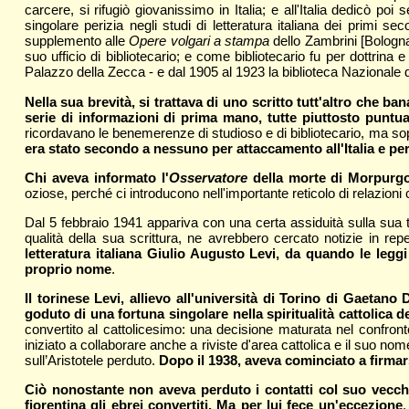
carcere, si rifugiò giovanissimo in Italia; e all'Italia dedicò p
singolare perizia negli studi di letteratura italiana dei primi se
supplemento alle
Opere volgari a stampa
dello Zambrini [Bologna, 
suo ufficio di bibliotecario; e come bibliotecario fu per dottrin
Palazzo della Zecca - e dal 1905 al 1923 la biblioteca Nazionale d
Nella sua brevità, si trattava di uno scritto tutt'altro che 
serie di informazioni di prima mano, tutte piuttosto puntua
ricordavano le benemerenze di studioso e di bibliotecario, ma sopra
era stato secondo a nessuno per attaccamento all'Italia e per
Chi aveva informato l'
Osservatore
della morte di Morpurgo
oziose, perché ci introducono nell'importante reticolo di relazioni 
Dal 5 febbraio 1941 appariva con una certa assiduità sulla sua te
qualità della sua scrittura, ne avrebbero cercato notizie in repe
letteratura italiana Giulio Augusto Levi, da quando le leggi 
proprio nome
.
Il torinese Levi, allievo all'università di Torino di Gaetan
goduto di una fortuna singolare nella spiritualità cattolica 
convertito al cattolicesimo: una decisione maturata nel confront
iniziato a collaborare anche a riviste d'area cattolica e il suo no
sull’Aristotele perduto.
Dopo il 1938, aveva cominciato a firmar
Ciò nonostante non aveva perduto i contatti col suo vecchi
fiorentina gli ebrei convertiti. Ma per lui fece un'eccezione
,