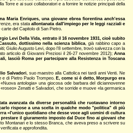
Torre e ai suoi collaboratori e a fornire le notizie principali della
 Anna Maria Enriques, una giovane ebrea fiorentina anch'essa
irenze, era stata
allontanata dall'impiego per le leggi razziali e
e carte del Capitolo di San Pietro.
rgio Levi Della Vida, entrato il 16 novembre 1931, cioè subito
Cassuto, dottissimo nella scienza biblica
, già rabbino capo a
ti; Giulio Augusto Levi, dopo l'8 settembre, trovò salvezza con la
mato articolo di Giovanni Preziosi il 26-27 novembre 2012);
Anna
iali, lasciò Roma per partecipare alla Resistenza in Toscana
lio Salvadori
, suo maestro alla Cattolica nei tardi anni Venti. Ne
sue e di Pietro Paolo Trompeo.
E, come si è detto, Morpurgo era
a «Nuova antologia» una giocosa ode barbara del diciannovenne
il «roseo» Zenatti e Salvadori, che sorride e muove «la germanica
stata avanzata da diverse personalità che ruotavano intorno
icarlo rispose a una scelta in qualche modo "politica" di più
erra «l'unico quotidiano che desse voce agli uomini di cultura
o prestare il giuramento imposto dal Duce fino ai giovani che
sto Montanari e lo stesso Branca, che aveva preso a scrivere su
erificata e approfondita.