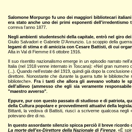
Salomone Morpurgo fu uno dei maggiori bibliotecari italiani
era stato anche uno dei primi esponenti dell'irredentismo t
correva l'anno 1877.
Negli ambienti studenteschi della capitale, entrò nel giro d
Giulio Salvadori e Gabriele D'Annunzio. Lo scoppio della guerra
legami di stima e di amicizia con Cesare Battisti, di cui orga
Alta in Val di Fiemme il 6 ottobre 1916.
Il suo risentito nazionalismo emerge in un episodio narrato nell
Italia (nel 1918 venne internato in Toscana): «Nel gran numero
(...). Quando nell'estate del 1919, quindi già dopo la conclusione 
direttore. Nonostante che durante la guerra tutte le biblioteche 
biblioteche».
Fra i tanti che allora gli avevano voltato le 
dell'allievo (ammesso che egli sia veramente responsabile
"maestro avverso"
.
Eppure, pur con questo passato di studioso e di patriota, qua
della Cultura popolare e provvedimenti attuativi della legisl
Bittanti, la vedova di Battisti, riuscì a scriverne qualcosa negli
potevano dire di no.
In questo assordante silenzio spicca perciò il breve ricordo 
La morte dell'ex-Direttore della Nazionale di Firenze
. «È spi