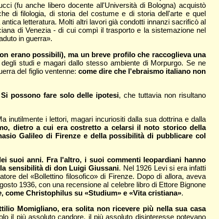
ducci (fu anche libero docente all'Università di Bologna) acquistò
he di filologia, di storia del costume e di storia dell'arte e quel
ntica letteratura. Molti altri lavori già condotti innanzi sacrificò al
ciana di Venezia - di cui compì il trasporto e la sistemazione nel
aduto in guerra».
 non erano possibili), ma un breve profilo che raccoglieva una
degli studi e magari dallo stesso ambiente di Morpurgo. Se ne
uerra del figlio ventenne:
come dire che l'ebraismo italiano non
Si possono fare solo delle ipotesi
, che tuttavia non risultano
utilmente i lettori, magari incuriositi dalla sua dottrina e dalla
o, dietro a cui era costretto a celarsi il noto storico della
nasio Galileo di Firenze e della possibilità di pubblicare col
dei suoi anni. Fra l'altro, i suoi commenti leopardiani hanno
la sensibilità di don Luigi Giussani
. Nel 1926 Levi si era infatti
ore del «Bollettino filosofico» di Firenze. Dopo di allora, aveva
gosto 1936, con una recensione al celebre libro di Ettore Bignone
e
, come Christophilus su «Studium» e «Vita cristiana»
.
ilio Momigliano, era solita non ricevere più nella sua casa
 il più assoluto candore, il più assoluto disinteresse potevano