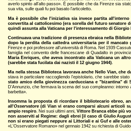
averlo spinto all'alto passo». È possibile che da Firenze sia stato 
sua vita, sulle quali fu poi basato l'articoletto.
Ma è possibile che l'iniziativa sia invece partita all'inte
convertita al cattolicesimo (era sorella del futuro senatore
quindi assunta alla Vaticana per l'interessamento di Giorgio
Continuava una tradizione di presenza ebraica nella Bibliotec
dopo la perdita della cattedra universitaria per il mancato
Firenze e poi professore all'università di Roma. Nel 1939 Cassuto
famiglia nel convento delle francescane di Quadalto in provincia
Maria Enriques, che aveva incontrato alla Vaticana un altro
(sarebbe stata fucilata dai nazisti il 12 giugno 1944)
.
Ma nella stessa Biblioteca lavorava anche Nello Vian, che da
stava in particolare raccogliendo l'epistolario, che sarebbe stat
stato amico della giovinezza carducciana e "bizantina" di 
D'Annunzio, che fermava la scena del suo compleanno: intorno al 
barbetta».
Insomma la proposta di ricordare il bibliotecario ebreo, a
all'
Osservatore
(di Vian vi erano comparsi alcuni articoli s
ampio respiro
. Nei suoi ultimi anni,
Vittore Branca ebbe più vo
non asserviti al Regime: dagli ebrei [il caso di Giulio Augu
non si erano piegati neppure ai Littoriali e ai Guf e alle oste
«L'Osservatore Romano» nel gennaio 1942 su richiesta di Guido Gon