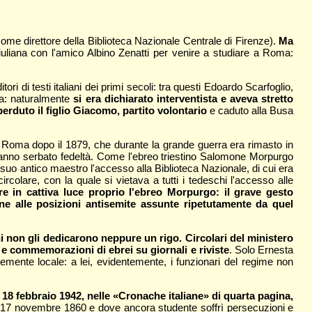
come direttore della Biblioteca Nazionale Centrale di Firenze).
Ma
giuliana con l'amico Albino Zenatti per venire a studiare a Roma:
tori di testi italiani dei primi secoli: tra questi Edoardo Scarfoglio,
ca: naturalmente
si era dichiarato interventista e aveva stretto
perduto il figlio Giacomo, partito volontario
e caduto alla Busa
 a Roma dopo il 1879, che durante la grande guerra era rimasto in
hanno serbato fedeltà. Come l'ebreo triestino Salomone Morpurgo
l suo antico maestro l'accesso alla Biblioteca Nazionale, di cui era
rcolare, con la quale si vietava a tutti i tedeschi l'accesso alle
re in cattiva luce proprio l'ebreo Morpurgo: il grave gesto
ne alle posizioni antisemite assunte ripetutamente da quel
ni non gli dedicarono neppure un rigo. Circolari del ministero
 e commemorazioni di ebrei su giornali e riviste
. Solo Ernesta
entemente locale: a lei, evidentemente, i funzionari del regime non
 18 febbraio 1942, nelle «Cronache italiane» di quarta pagina,
il 17 novembre 1860 e dove ancora studente soffrì persecuzioni e