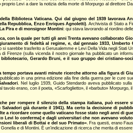
proprio Levi a dare la notizia della morte di Morpurgo al direttore Dalla 
rno della Biblioteca Vaticana. Qui dal giugno del 1939 lavorava
 della Repubblica, Enzo Enriques Agnoletti)
. Archivista di Stato a F
 La Pira e di monsignor Montini
: qui stava lavorando al riordino dell
a, con la quale per tutti gli anni Trenta avevano collaborato Gio
 giuramento di fedeltà al regime, e, dal gennaio 1933, Umberto 
 si sarebbe trasferito a Gerusalemme e Levi Della Vida negli Stati Uni
 di Firenze (sulla vicenda il nostro giornale ha pubblicato un infor
 bibliotecario, Gerardo Bruni, e il suo gruppo dei cristiano-soc
 tempo portava avanti minute ricerche attorno alla figura di Giu
o pubblicato in una prima edizione alla fine della guerra per le cure 
Salvadori
. Nel luglio 1939, Guido Stendardo aveva pubblicato sull
tavolo erano, con il poeta, «Scarfoglietto», il «barbuto» Morpurgo, 
nche per rompere il silenzio della stampa italiana, può essere 
u Salvadori già durante il 1941). Ma certo la decisione di pubbl
lte a ricordare come quello vaticano fosse stato negli anni di gu
sto Levi lo conferma] e dagli universitari che non avevano volut
nsioni liberali di Bottai e del suo Primato»
. Fra questi, erano Fau
ella e di Montini. È un'indicazione di ricerca che merita di essere v