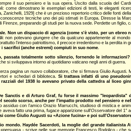
oi sempre il suo pensiero e la sua opera. Uscito dalla scuola del Car
coli: come dimostrano le esemplari edizioni di testi, le eleganti ricerc
Zanichelli, 1929] che è un prezioso repertorio critico delle fonti della a
a e conoscenze tecniche uno dei più stimati in Europa. Diresse la Mar
i Firenze, preparando gli studi per la nuova sede. Perdette un figlio, c
banale. Non un dispaccio di agenzia (come s'è visto, per un ebreo
li
: non potevano giungere che da qualcuno appartenente al mondo 
ttutto l'intenso patriottismo, il precoce irredentismo e la perdita in g
 i sacrifici (anche estremi) compiuti in suo nome
.
, passata totalmente sotto silenzio, fornendo le informazioni? 
che si sviluppava intorno al quotidiano vaticano negli anni di guerra.
rza pagina un nuovo collaboratore, che si firmava Giulio Augusti. Ma in
rtori e schedari di biblioteca.
Si trattava infatti di uno pseudonim
razziali del 1938 lo avevano privato della cattedra al liceo gin
o De Sanctis e di Arturo Graf, fu forse il massimo "leopardista" 
del secolo scorso, anche per l'impatto prodotto nel pensiero e nel
o assiduo con l'amico Orazio Marrucchi, studioso di mistica e animat
me aveva fatto una prima, fugace apparizione sull’
Osservatore
del 1° a
si come Giulio Augusti su «Azione fucina» e poi sull'
Osservator
o mondo. Haydée Sacerdoti, la moglie del grande italianista Att
 «persuasa - scrive nelle sue memorie Francesco Rodolico - che solo