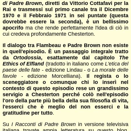
di Padre Brown
, diretti da Vittorio Cottafavi per la
Rai e trasmessi sul primo canale tra il Dicembre
1970 e il Febbraio 1971 in sei puntate (questa
dovrebbe essere la seconda), è un bellissimo
apocrifo
ma che rende perfettamente l'idea di ciò in
cui credeva profondamente Chesterton.
Il dialogo tra Flambeau e Padre Brown non esiste
in quell'episodio. È un passaggio integrale tratto
da
Ortodossia
, esattamente dal capitolo
The
Ethics of Elfland
(tradotto in italiano come
L'etica del
paese delle fate
- edizione Lindau - o
La morale delle
favole
- edizione Morcelliana).
Il regista o lo
sceneggiatore o comunque chi lo inserì nel
contesto di questo episodio rese un grandissimo
servigio a Chesterton perché colò nell'episodio
l'oro della parte più bella della sua filosofia di vita,
l'esserci che è meglio del non esserci e la
gratitudine per tutto
.
Su
I Racconti di Padre Brown
in versione televisiva
italiana trovate ampia letteratura su questo blog,