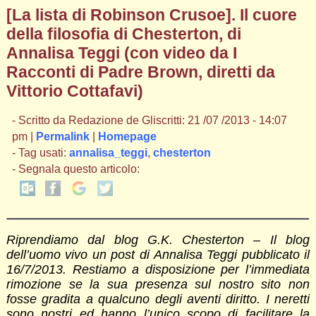
[La lista di Robinson Crusoe]. Il cuore
della filosofia di Chesterton, di
Annalisa Teggi (con video da I
Racconti di Padre Brown, diretti da
Vittorio Cottafavi)
- Scritto da Redazione de Gliscritti: 21 /07 /2013 - 14:07
pm |
Permalink
|
Homepage
- Tag usati:
annalisa_teggi
,
chesterton
- Segnala questo articolo:
Riprendiamo dal blog G.K. Chesterton – Il blog
dell’uomo vivo un post di Annalisa Teggi pubblicato il
16/7/2013. Restiamo a disposizione per l’immediata
rimozione se la sua presenza sul nostro sito non
fosse gradita a qualcuno degli aventi diritto. I neretti
sono nostri ed hanno l’unico scopo di facilitare la