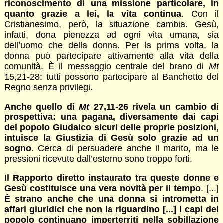
riconoscimento di una missione particolare, in
quanto grazie a lei, la vita continua
. Con il
Cristianesimo, però, la situazione cambia. Gesù,
infatti, dona pienezza ad ogni vita umana, sia
dell’uomo che della donna. Per la prima volta, la
donna può partecipare attivamente alla vita della
comunità. È il messaggio centrale del brano di
Mt
15,21-28: tutti possono partecipare al Banchetto del
Regno senza privilegi.
Anche quello di
Mt
27,11-26 rivela un cambio di
prospettiva: una pagana, diversamente dai capi
del popolo Giudaico sicuri delle proprie posizioni,
intuisce la Giustizia di Gesù solo grazie ad un
sogno
. Cerca di persuadere anche il marito, ma le
pressioni ricevute dall’esterno sono troppo forti.
Il Rapporto diretto instaurato tra queste donne e
Gesù costituisce una vera novità per il tempo
. [...]
È strano anche che una donna si intrometta in
affari giuridici che non la riguardino [...] i capi del
popolo continuano imperterriti nella sobillazione