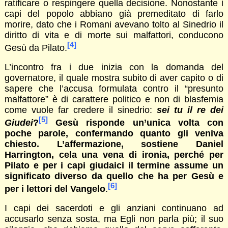
ratificare o respingere quella decisione. Nonostante i
capi del popolo abbiano già premeditato di farlo
morire, dato che i Romani avevano tolto al Sinedrio il
diritto di vita e di morte sui malfattori, conducono
[4]
Gesù da Pilato.
L’incontro fra i due inizia con la domanda del
governatore, il quale mostra subito di aver capito o di
sapere che l’accusa formulata contro il “presunto
malfattore” è di carattere politico e non di blasfemia
come vuole far credere il sinedrio:
sei tu il re dei
[5]
Giudei
?
Gesù risponde un’unica volta con
poche parole, confermando quanto gli veniva
chiesto. L’affermazione, sostiene Daniel
Harrington, cela una vena di ironia, perché per
Pilato e per i capi giudaici il termine assume un
significato diverso da quello che ha per Gesù e
[6]
per i lettori del Vangelo
.
I capi dei sacerdoti e gli anziani continuano ad
accusarlo senza sosta, ma Egli non parla più; il suo