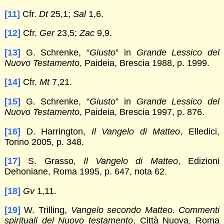
[11]
Cfr.
Dt
25,1;
Sal
1,6.
[12]
Cfr.
Ger
23,5;
Zac
9,9.
[13]
G. Schrenke, “
Giusto
” in
Grande Lessico del
Nuovo Testamento
, Paideia, Brescia 1988, p. 1999.
[14]
Cfr.
Mt
7,21.
[15]
G. Schrenke, “
Giusto
” in
Grande Lessico del
Nuovo Testamento
, Paideia, Brescia 1997, p. 876.
[16]
D. Harrington,
Il Vangelo di Matteo
, Elledici,
Torino 2005, p. 348.
[17]
S. Grasso,
Il Vangelo di Matteo
, Edizioni
Dehoniane, Roma 1995, p. 647, nota 62.
[18]
Gv
1,11.
[19]
W. Trilling,
Vangelo secondo Matteo. Commenti
spirituali del Nuovo testamento
, Città Nuova, Roma