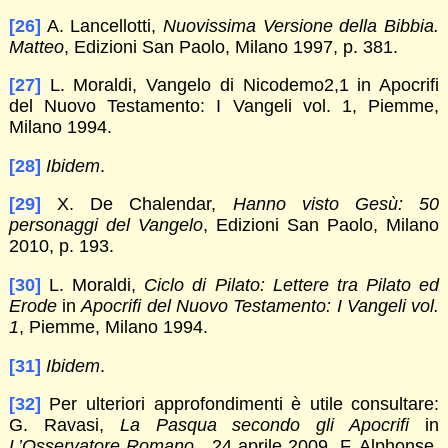
[26]
A. Lancellotti,
Nuovissima Versione della Bibbia.
Matteo
, Edizioni San Paolo, Milano 1997, p. 381.
[27]
L. Moraldi, Vangelo di Nicodemo2,1 in Apocrifi
del Nuovo Testamento: I Vangeli vol. 1, Piemme,
Milano 1994.
[28]
Ibidem
.
[29]
X. De Chalendar,
Hanno visto Gesù: 50
personaggi del Vangelo
, Edizioni San Paolo, Milano
2010, p. 193.
[30]
L. Moraldi,
Ciclo di Pilato: Lettere tra Pilato ed
Erode
in
Apocrifi del Nuovo Testamento: I Vangeli vol.
1
, Piemme, Milano 1994.
[31]
Ibidem
.
[32]
Per ulteriori approfondimenti è utile consultare:
G. Ravasi,
La Pasqua
secondo gli Apocrifi
in
L’Osservatore Romano
, 24 aprile 2009. F. Alphonse,