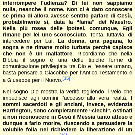
interrompere l’udienza? Di lei non sappiamo
nulla, neanche il nome. Non ci è dato conoscere
se prima di allora avesse sentito parlare di Gesù,
probabilmente sì, data la “fama” del Maestro.
Nella più rosea delle ipotesi, comunque, Egli
rimane per lei uno sconosciuto
. Tenta, tuttavia, di
intercedere per Lui.
La donna, una pagana, lo
sogna e ne rimane molto turbata perché capisce
che non è un malfattore
. Ricordiamo che nella
Bibbia il sogno è una delle tipiche forme di
comunicazione privilegiata tra Dio e l’essere umano,
basta pensare a Giacobbe per l’Antico Testamento e
[15]
a Giuseppe per il Nuovo.
Nel sogno Dio mostra la verità togliendo il velo che
impedisce agli uomini l’accesso alla vera realtà.
I
sommi sacerdoti e gli anziani, invece, evidenzia
Harrington, sono completamente “ciechi”, ostinati
a non riconoscere in Gesù il Messia tanto atteso e
dunque a farlo morire, riuscendo a persuadere la
volubile folla nel richiedere la liberazione di un