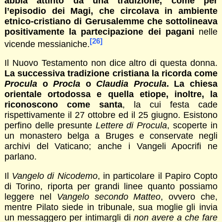
abbia attinto da una tradizione, come per
l’episodio dei Magi, che circolava in ambiente
etnico-cristiano di Gerusalemme che sottolineava
positivamente la partecipazione dei pagani
nelle
[26]
vicende messianiche.
Il Nuovo Testamento non dice altro di questa donna.
La successiva tradizione cristiana la ricorda come
Procula
o
Procla
o
Claudia Procula
. La chiesa
orientale ortodossa e quella etiope, inoltre, la
riconoscono come santa
, la cui festa cade
rispettivamente il 27 ottobre ed il 25 giugno. Esistono
perfino delle presunte
Lettere di Procula
, scoperte in
un monastero belga a Bruges e conservate negli
archivi del Vaticano; anche i Vangeli Apocrifi ne
parlano.
Il
Vangelo di Nicodemo
, in particolare il Papiro Copto
di Torino, riporta per grandi linee quanto possiamo
leggere nel
Vangelo secondo Matteo
, ovvero che,
mentre Pilato siede in tribunale, sua moglie gli invia
un messaggero per intimargli di
non avere a che fare