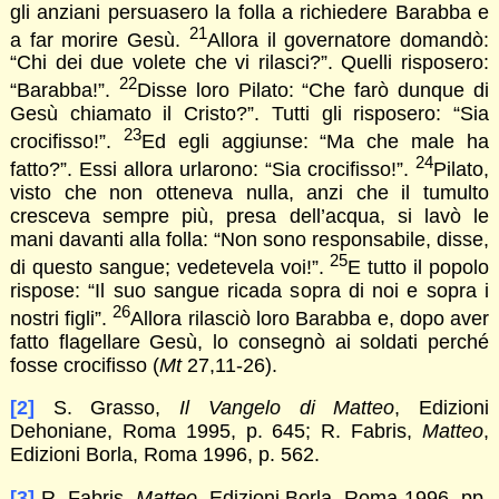
gli anziani persuasero la folla a richiedere Barabba e
21
a far morire Gesù.
Allora il governatore domandò:
“Chi dei due volete che vi rilasci?”. Quelli risposero:
22
“Barabba!”.
Disse loro Pilato: “Che farò dunque di
Gesù chiamato il Cristo?”. Tutti gli risposero: “Sia
23
crocifisso!”.
Ed egli aggiunse: “Ma che male ha
24
fatto?”. Essi allora urlarono: “Sia crocifisso!”.
Pilato,
visto che non otteneva nulla, anzi che il tumulto
cresceva sempre più, presa dell’acqua, si lavò le
mani davanti alla folla: “Non sono responsabile, disse,
25
di questo sangue; vedetevela voi!”.
E tutto il popolo
rispose: “Il suo sangue ricada sopra di noi e sopra i
26
nostri figli”.
Allora rilasciò loro Barabba e, dopo aver
fatto flagellare Gesù, lo consegnò ai soldati perché
fosse crocifisso (
Mt
27,11-26).
[2]
S. Grasso,
Il Vangelo di Matteo
, Edizioni
Dehoniane, Roma 1995, p. 645; R. Fabris,
Matteo
,
Edizioni Borla, Roma 1996, p. 562.
[3]
R. Fabris,
Matteo
, Edizioni Borla, Roma 1996, pp.