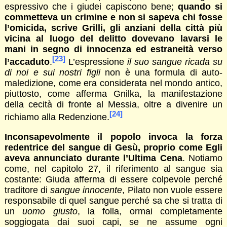
espressivo che i giudei capiscono bene;
quando si
commetteva un crimine e non si sapeva chi fosse
l’omicida, scrive Grilli, gli anziani della città più
vicina al luogo del delitto dovevano lavarsi le
mani in segno di innocenza ed estraneità verso
[23]
l’accaduto
.
L’espressione
il suo sangue ricada su
di noi e sui nostri figli
non è una formula di auto-
maledizione, come era considerata nel mondo antico,
piuttosto, come afferma Gnilka, la manifestazione
della cecità di fronte al Messia, oltre a divenire un
[24]
richiamo alla Redenzione.
Inconsapevolmente il popolo invoca la forza
redentrice del sangue di Gesù, proprio come Egli
aveva annunciato durante l’Ultima Cena
. Notiamo
come, nel capitolo 27, il riferimento al sangue sia
costante: Giuda afferma di essere colpevole perché
traditore di
sangue innocente
, Pilato non vuole essere
responsabile di quel sangue perché sa che si tratta di
un
uomo giusto
, la folla, ormai completamente
soggiogata dai suoi capi, se ne assume ogni