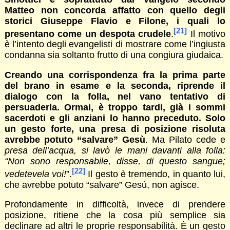
Matteo non concorda affatto con quello degli
storici Giuseppe Flavio e Filone, i quali lo
[21]
presentano come un despota crudele
.
Il motivo
è l’intento degli evangelisti di mostrare come l’ingiusta
condanna sia soltanto frutto di una congiura giudaica.
Creando una corrispondenza fra la prima parte
del brano in esame e la seconda, riprende il
dialogo con la folla, nel vano tentativo di
persuaderla. Ormai, è troppo tardi, già i sommi
sacerdoti e gli anziani lo hanno preceduto. Solo
un gesto forte, una presa di posizione risoluta
avrebbe potuto “salvare” Gesù
. Ma Pilato cede e
presa dell’acqua, si lavò le mani davanti alla folla:
“Non sono responsabile, disse, di questo sangue;
[22]
vedetevela voi!
”.
Il gesto è tremendo, in quanto lui,
che avrebbe potuto “salvare” Gesù, non agisce.
Profondamente in difficoltà, invece di prendere
posizione, ritiene che la cosa più semplice sia
declinare ad altri le proprie responsabilità. È un gesto