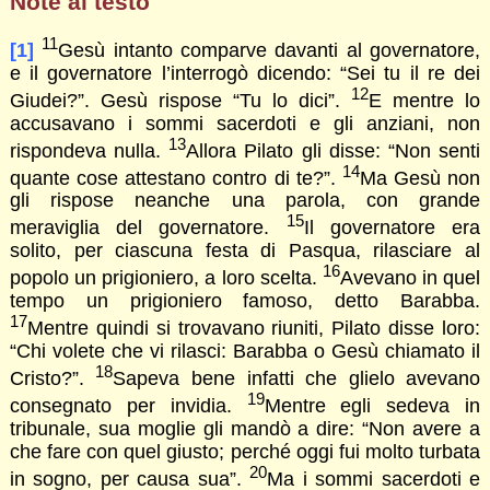
Note al testo
11
[1]
Gesù intanto comparve davanti al governatore,
e il governatore l’interrogò dicendo: “Sei tu il re dei
12
Giudei?”. Gesù rispose “Tu lo dici”.
E mentre lo
accusavano i sommi sacerdoti e gli anziani, non
13
rispondeva nulla.
Allora Pilato gli disse: “Non senti
14
quante cose attestano contro di te?”.
Ma Gesù non
gli rispose neanche una parola, con grande
15
meraviglia del governatore.
Il governatore era
solito, per ciascuna festa di Pasqua, rilasciare al
16
popolo un prigioniero, a loro scelta.
Avevano in quel
tempo un prigioniero famoso, detto Barabba.
17
Mentre quindi si trovavano riuniti, Pilato disse loro:
“Chi volete che vi rilasci: Barabba o Gesù chiamato il
18
Cristo?”.
Sapeva bene infatti che glielo avevano
19
consegnato per invidia.
Mentre egli sedeva in
tribunale, sua moglie gli mandò a dire: “Non avere a
che fare con quel giusto; perché oggi fui molto turbata
20
in sogno, per causa sua”.
Ma i sommi sacerdoti e