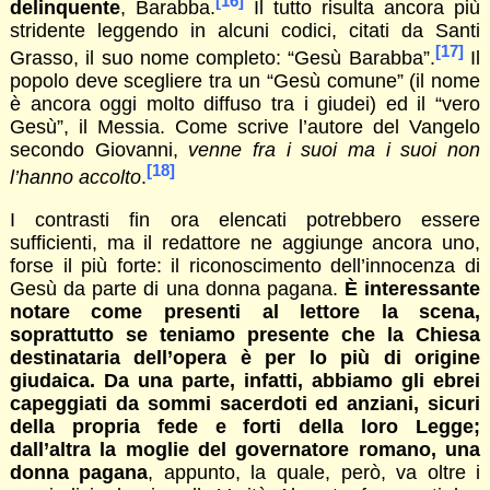
[16]
delinquente
, Barabba.
Il tutto risulta ancora più
stridente leggendo in alcuni codici, citati da Santi
[17]
Grasso, il suo nome completo: “Gesù Barabba”.
Il
popolo deve scegliere tra un “Gesù comune” (il nome
è ancora oggi molto diffuso tra i giudei) ed il “vero
Gesù”, il Messia. Come scrive l’autore del Vangelo
secondo Giovanni,
venne fra i suoi ma i suoi non
[18]
l’hanno accolto
.
I contrasti fin ora elencati potrebbero essere
sufficienti, ma il redattore ne aggiunge ancora uno,
forse il più forte: il riconoscimento dell’innocenza di
Gesù da parte di una donna pagana.
È interessante
notare come presenti al lettore la scena,
soprattutto se teniamo presente che la Chiesa
destinataria dell’opera è per lo più di origine
giudaica. Da una parte, infatti, abbiamo gli ebrei
capeggiati da sommi sacerdoti ed anziani, sicuri
della propria fede e forti della loro Legge;
dall’altra la moglie del governatore romano, una
donna pagana
, appunto, la quale, però, va oltre i