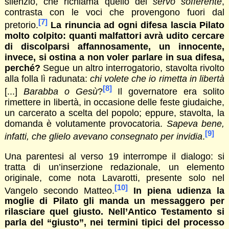
silenzio, che richiama quello del
servo sofferente
,
contrasta con le voci che provengono fuori dal
[7]
pretorio.
La rinuncia ad ogni difesa lascia Pilato
molto colpito: quanti malfattori avrà udito cercare
di discolparsi affannosamente, un innocente,
invece, si ostina a non voler parlare in sua difesa,
perché?
Segue un altro interrogatorio, stavolta rivolto
alla folla lì radunata:
chi volete che io rimetta in libertà
[8]
[...]
Barabba o Gesù
?
Il governatore era solito
rimettere in libertà, in occasione delle feste giudaiche,
un carcerato a scelta del popolo; eppure, stavolta, la
domanda è volutamente provocatoria.
Sapeva bene,
[9]
infatti, che glielo avevano consegnato per invidia
.
Una parentesi al verso 19 interrompe il dialogo: si
tratta di un’inserzione redazionale, un elemento
originale, come nota Lavarotti, presente solo nel
[10]
Vangelo secondo Matteo.
In piena udienza la
moglie di Pilato gli manda un messaggero per
rilasciare quel giusto. Nell’Antico Testamento si
parla del “giusto”, nei termini tipici del processo