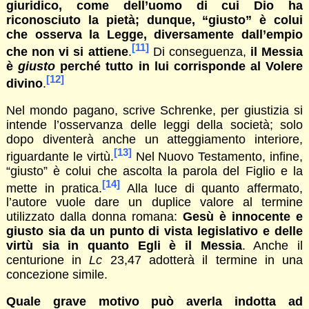
giuridico, come dell’uomo di cui Dio ha
riconosciuto la pietà; dunque, “giusto” è colui
che osserva la Legge, diversamente dall’empio
[11]
che non vi si attiene
.
Di conseguenza,
il Messia
è
giusto
perché tutto in lui corrisponde al Volere
[12]
divino
.
Nel mondo pagano, scrive Schrenke, per giustizia si
intende l’osservanza delle leggi della società; solo
dopo diventerà anche un atteggiamento interiore,
[13]
riguardante le virtù.
Nel Nuovo Testamento, infine,
“giusto” è colui che ascolta la parola del Figlio e la
[14]
mette in pratica.
Alla luce di quanto affermato,
l’autore vuole dare un duplice valore al termine
utilizzato dalla donna romana:
Gesù è innocente e
giusto sia da un punto di vista legislativo e delle
virtù sia in quanto Egli è il Messia
. Anche il
centurione in
Lc
23,47 adotterà il termine in una
concezione simile.
Quale grave motivo può averla indotta ad