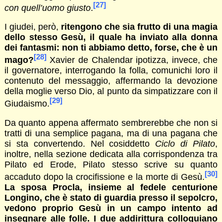
[27]
con quell’uomo giusto
.
I giudei, però,
ritengono che sia frutto di una magia
dello stesso Gesù, il quale ha inviato alla donna
dei fantasmi: non ti abbiamo detto, forse, che è un
[28]
mago?
Xavier de Chalendar ipotizza, invece, che
il governatore, interrogando la folla, comunichi loro il
contenuto del messaggio, affermando la devozione
della moglie verso Dio, al punto da simpatizzare con il
[29]
Giudaismo.
Da quanto appena affermato sembrerebbe che non si
tratti di una semplice pagana, ma di una pagana che
si sta convertendo. Nel cosiddetto
Ciclo di Pilato
,
inoltre, nella sezione dedicata alla corrispondenza tra
Pilato ed Erode, Pilato stesso scrive su quanto
[30]
accaduto dopo la crocifissione e la morte di Gesù.
La sposa Procla, insieme al fedele centurione
Longino, che è stato di guardia presso il sepolcro,
vedono proprio Gesù in un campo intento ad
insegnare alle folle. I due addirittura colloquiano