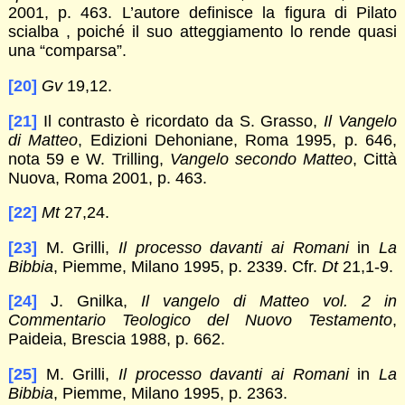
2001, p. 463. L’autore definisce la figura di Pilato
scialba , poiché il suo atteggiamento lo rende quasi
una “comparsa”.
[20]
Gv
19,12.
[21]
Il contrasto è ricordato da S. Grasso,
Il Vangelo
di Matteo
, Edizioni Dehoniane, Roma 1995, p. 646,
nota 59 e W. Trilling,
Vangelo secondo Matteo
, Città
Nuova, Roma 2001, p. 463.
[22]
Mt
27,24.
[23]
M. Grilli,
Il processo davanti ai Romani
in
La
Bibbia
, Piemme, Milano 1995, p. 2339. Cfr.
Dt
21,1-9.
[24]
J. Gnilka,
Il vangelo di Matteo vol. 2 in
Commentario Teologico del Nuovo Testamento
,
Paideia, Brescia 1988, p. 662.
[25]
M. Grilli,
Il processo davanti ai Romani
in
La
Bibbia
, Piemme, Milano 1995, p. 2363.