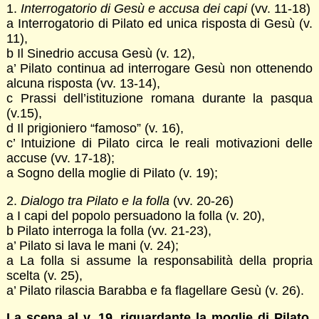
1.
Interrogatorio di Gesù e accusa dei capi
(vv. 11-18)
a Interrogatorio di Pilato ed unica risposta di Gesù (v.
11),
b Il Sinedrio accusa Gesù (v. 12),
a’ Pilato continua ad interrogare Gesù non ottenendo
alcuna risposta (vv. 13-14),
c Prassi dell’istituzione romana durante la pasqua
(v.15),
d Il prigioniero “famoso” (v. 16),
c’ Intuizione di Pilato circa le reali motivazioni delle
accuse (vv. 17-18);
a Sogno della moglie di Pilato (v. 19);
2.
Dialogo tra Pilato e la folla
(vv. 20-26)
a I capi del popolo persuadono la folla (v. 20),
b Pilato interroga la folla (vv. 21-23),
a’ Pilato si lava le mani (v. 24);
a La folla si assume la responsabilità della propria
scelta (v. 25),
a’ Pilato rilascia Barabba e fa flagellare Gesù (v. 26).
La scena al v. 19, riguardante la moglie di Pilato,