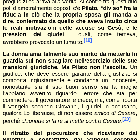
pregiudizi ed arriva alla Verità. Al centro fra questi due
poli diametralmente opposti c’è
Pilato, “diviso” fra la
fiducia in ciò che la propria sposa gli manda a
dire, confermato da quello che aveva intuito circa
le reali motivazioni delle accuse su Gesù, e le
pressioni dei giudei
, i quali, come temeva,
[19]
avrebbero provocato un tumulto.
La donna ama talmente suo marito da metterlo in
guardia sul non sbagliare nell’esercizio delle sue
mansioni giuridiche. Ma Pilato non l’ascolta
. Un
giudice, che deve essere garante della giustizia, si
comporta ingiustamente e condanna un innocente,
nonostante sia il suo buon senso sia la moglie
l’abbiano avvertito riguardo l’errore che sta per
commettere. Il governatore le crede, ma, come riporta
il Vangelo secondo Giovanni, i giudei lo accusano,
qualora Lo liberasse, di non essere
amico di Cesare
,
[20]
perché
chiunque si fa re si mette contro Cesare
.
Il ritratto del procuratore che ricaviamo dai
Sinottici e soprattutto dal Vangelo secondo