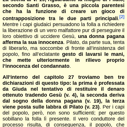
secondo Santi Grasso, è una piccola parentesi
che ha la funzione di creare un gioco di
[2]
contrapposizione tra le due parti principali
.
Mentre i capi giudaici persuadono la folla a richiedere
la liberazione di un vero malfattore pur di perseguire il
loro obiettivo di uccidere Gesù,
una donna pagana
afferma la sua innocenza
. Pilato, da parte sua, tenta
di liberarlo, ma soccombe di fronte all’insistenza del
popolo, fino all’eclatante
gesto di lavarsi le mani,
che mette ulteriormente in rilievo proprio
l’innocenza del condannato
.
All’interno del capitolo 27 troviamo ben tre
dichiarazioni di questo tipo: la prima è professata
da Giuda nel tentativo di restituire il denaro
ottenuto tradendo Gesù (v. 4), la seconda deriva
dal sogno della donna pagana (v. 19), la terza
viene posta sulle labbra di Pilato (v. 23)
. Per i capi
del popolo, però, non sono sufficienti; per questo
sobillano la folla lì presente. Il vero conduttore del
processo risulta, di conseguenza, il popolo, che