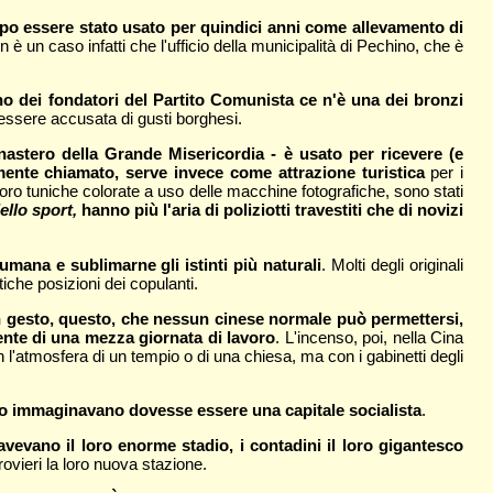
dopo essere stato usato per quindici anni come allevamento di
n è un caso infatti che l'ufficio della municipalità di Pechino, che è
o dei fondatori del Partito Comunista ce n'è una dei bronzi
n essere accusata di gusti borghesi.
onastero della Grande Misericordia - è usato per ricevere (e
ente chiamato, serve invece come attrazione turistica
per i
 loro tuniche colorate a uso delle macchine fotografiche, sono stati
ello sport,
hanno più l'aria di poliziotti travestiti che di novizi
umana e sublimarne gli istinti più naturali
. Molti degli originali
tiche posizioni dei copulanti.
n gesto, questo, che nessun cinese normale può permettersi,
lente di una mezza giornata di lavoro
. L'incenso, poi, nella Cina
n l'atmosfera di un tempio o di una chiesa, ma con i gabinetti degli
oro immaginavano dovesse essere una capitale socialista
.
 avevano il loro enorme stadio, i contadini il loro gigantesco
rovieri la loro nuova stazione.