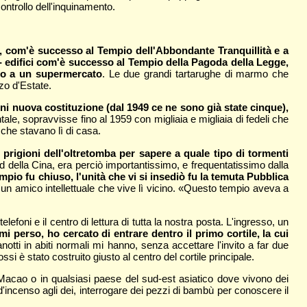
controllo dell'inquinamento.
ade, com'è successo al Tempio dell'Abbondante Tranquillità e a
i - edifici com'è successo al Tempio della Pagoda della Legge,
osto a un supermercato
. Le due grandi tartarughe di marmo che
zo d'Estate.
 ogni nuova costituzione (dal 1949 ce ne sono già state cinque),
tale, sopravvisse fino al 1959 con migliaia e migliaia di fedeli che
 che stavano lì di casa.
 prigioni dell'oltretomba per sapere a quale tipo di tormenti
rd della Cina, era perciò importantissimo, e frequentatissimo dalla
mpio fu chiuso, l'unità che vi si insediò fu la temuta Pubblica
 un amico intellettuale che vive lì vicino. «Questo tempio aveva a
 telefoni e il centro di lettura di tutta la nostra posta. L'ingresso, un
i perso, ho cercato di entrare dentro il primo cortile, la cui
notti in abiti normali mi hanno, senza accettare l'invito a far due
si è stato costruito giusto al centro del cortile principale.
cao o in qualsiasi paese del sud-est asiatico dove vivono dei
'incenso agli dei, interrogare dei pezzi di bambù per conoscere il