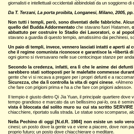
giornalisti e intellettuali occidentali abbindolati da un soggiorno d
Da T. Terzani, La porta proibita, Longanesi, Milano, 2005, pp.
Non tutti i templi, però, sono diventati delle fabbriche. Alc
quello del Budda Addormentato
che stavano fuori Hatamen,
o
abbattuto per costruire lo Stadio dei Lavoratori, o al popo
stavano a guardia di questo tempio, amatissimo dai pechinesi, son
Un paio di templi, invece, vennero lasciati intatti e aperti al
che il regime comunista riconosce e garantisce la «libertà di
ogni giorno si riversavano nelle sue centocinque stanze per andare 
Secondo la credenza, infatti, era lì che le anime dei defunt
sarebbero stati sottoposti per le malefatte commesse durante
gente che vi si recava a pregare per i propri defunti e a raccoma
Sicurezza, che da lì controlla la vita di ogni cinese
. «Almeno i
che fare con prigioni prima e ha a che fare con prigioni adesso».
Il tempio è giusto dietro Qi Jia Yuan, il principale quartiere dove vivo
tempo grandioso e marcato da un bellissimo
pai-lo,
ora è semin
vista è bloccata dal solito muro su cui sta scritto SERVI
chiacchiere, riportato sulla strada. Le statue sono scomparse, alcun
Nella Pechino di oggi [N.d.R. 1984] non esiste un solo ver
cinesi; un posto dove la gente va e viene a piacere, dove non pag
proprio futuro; un posto dove chiacchierare o meditare.