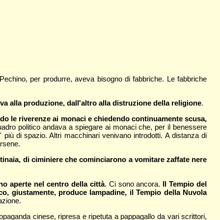
 Pechino, per produrre, aveva bisogno di fabbriche. Le fabbriche
a alla produzione, dall'altro alla distruzione della religione
.
endo le riverenze ai monaci e chiedendo continuamente scusa,
uadro politico andava a spiegare ai monaci che, per il benessere
iù di spazio. Altri macchinari venivano introdotti. A distanza di
arsene.
entinaia, di ciminiere che cominciarono a vomitare zaffate nere
no aperte nel centro della città
. Ci sono ancora.
Il Tempio del
oco, giustamente, produce lampadine, il Tempio della Nuvola
razione.
paganda cinese, ripresa e ripetuta a pappagallo da vari scrittori,