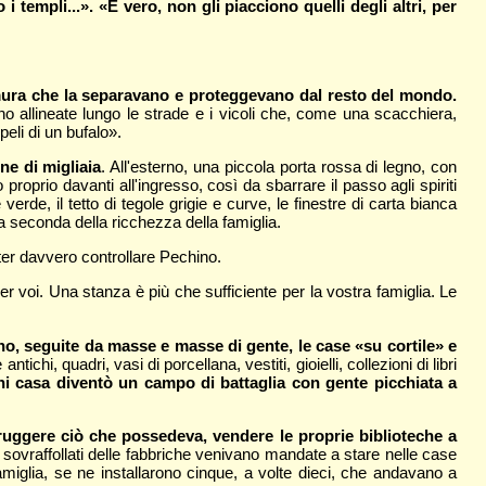
templi...». «È vero, non gli piacciono quelli degli altri, per
da mura che la separavano e proteggevano dal resto del mondo.
ano allineate lungo le strade e i vicoli che, come una scacchiera,
peli di un bufalo».
ne di migliaia
. All'esterno, una piccola porta rossa di legno, con
proprio davanti all'ingresso, così da sbarrare il passo agli spiriti
erde, il tetto di tegole grigie e curve, le finestre di carta bianca
 a seconda della ricchezza della famiglia.
er davvero controllare Pechino.
 voi. Una stanza è più che sufficiente per la vostra famiglia. Le
ano, seguite da masse e masse di gente, le case «su cortile» e
ichi, quadri, vasi di porcellana, vestiti, gioielli, collezioni di libri
i casa diventò un campo di battaglia con gente picchiata a
truggere ciò che possedeva, vendere le proprie biblioteche a
i sovraffollati delle fabbriche venivano mandate a stare nelle case
miglia, se ne installarono cinque, a volte dieci, che andavano a