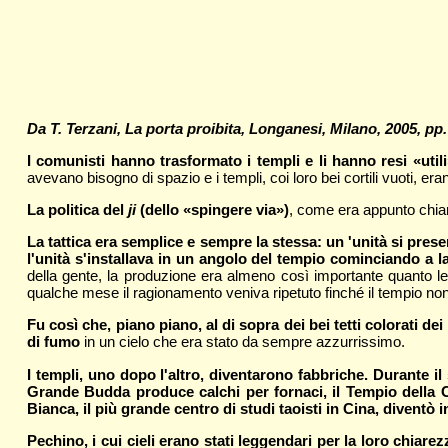
Da T. Terzani, La porta proibita, Longanesi, Milano, 2005, pp.
I comunisti hanno trasformato i templi e li hanno resi «util
avevano bisogno di spazio e i templi, coi loro bei cortili vuoti, era
La politica del
ji
(dello «spingere via»)
, come era appunto chiama
La tattica era semplice e sempre la stessa: un 'unità si pr
l'unità s'installava in un angolo del tempio cominciando a l
della gente, la produzione era almeno così importante quanto le 
qualche mese il ragionamento veniva ripetuto finché il tempio no
Fu così che, piano piano, al di sopra dei bei tetti colorati d
di fumo
in un cielo che era stato da sempre azzurrissimo.
I templi, uno dopo l'altro, diventarono fabbriche. Durante 
Grande Budda produce calchi per fornaci, il Tempio della C
Bianca, il più grande centro di studi taoisti in Cina, divent
Pechino, i cui cieli erano stati leggendari per la loro chiarez