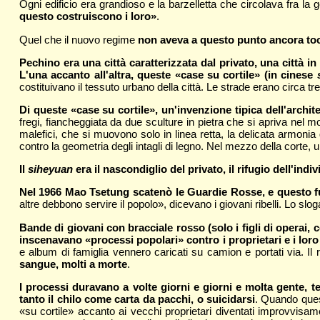
Ogni edificio era grandioso e la barzelletta che circolava fra la
questo costruiscono i loro»
.
Quel che il nuovo regime
non aveva a questo punto ancora tocc
Pechino era una città caratterizzata dal privato, una città 
L'una accanto all'altra, queste «case su cortile» (in cinese
costituivano il tessuto urbano della città. Le strade erano circa trem
Di queste «case su cortile», un'invenzione tipica dell'archite
fregi, fiancheggiata da due sculture in pietra che si apriva nel m
malefici, che si muovono solo in linea retta, la delicata armonia d
contro la geometria degli intagli di legno. Nel mezzo della corte, 
Il
siheyuan
era il nascondiglio del privato, il rifugio dell'
Nel 1966 Mao Tsetung scatenò le Guardie Rosse, e questo fu
altre debbono servire il popolo», dicevano i giovani ribelli. Lo slo
Bande di giovani con bracciale rosso (solo i figli di operai,
inscenavano «processi popolari» contro i proprietari e i loro 
e album di famiglia vennero caricati su camion e portati via. Il r
sangue, molti a morte
.
I processi duravano a volte giorni e giorni e molta gente, 
tanto il chilo come carta da pacchi, o suicidarsi
. Quando quest
«su cortile» accanto ai vecchi proprietari diventati improvvisa