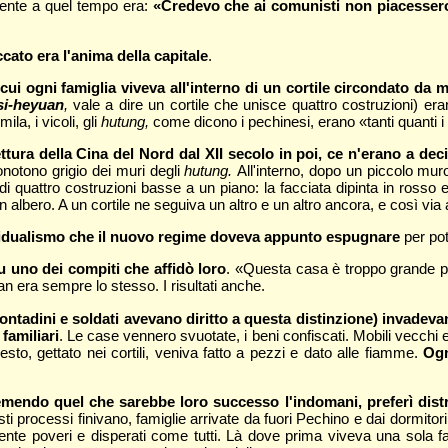
 gente a quel tempo era:
«Credevo che ai comunisti non piacessero i 
ato era l'anima della capitale
.
in cui ogni famiglia viveva all'interno di un cortile circondato 
si-heyuan
,
vale a dire un cortile che unisce quattro costruzioni) er
ila, i vicoli, gli
hutung,
come dicono i pechinesi, erano «tanti quanti i 
ttura della Cina del Nord dal XII secolo in poi, ce n'erano a deci
onotono grigio dei muri degli
hutung.
All'interno, dopo un piccolo muro 
i quattro costruzioni basse a un piano: la facciata dipinta in rosso e v
un albero. A un cortile ne seguiva un altro e un altro ancora, e così via
individualismo che il nuovo regime doveva appunto espugnare
per pot
 uno dei compiti che affidò loro
. «Questa casa è troppo grande per
gan era sempre lo stesso. I risultati anche.
 contadini e soldati avevano diritto a questa distinzione) invadev
familiari
. Le case vennero svuotate, i beni confiscati. Mobili vecchi e ant
esto, gettato nei cortili, veniva fatto a pezzi e dato alle fiamme.
Ogn
temendo quel che sarebbe loro successo l'indomani, preferì dis
i processi finivano, famiglie arrivate da fuori Pechino e dai dormitor
mente poveri e disperati come tutti. Là dove prima viveva una sola fa