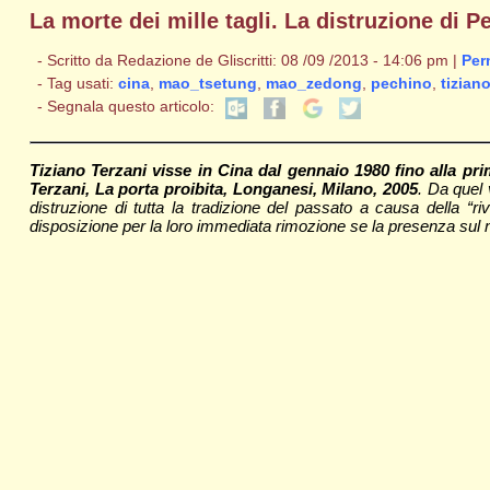
La morte dei mille tagli. La distruzione di P
- Scritto da Redazione de Gliscritti: 08 /09 /2013 - 14:06 pm |
Per
- Tag usati:
cina
,
mao_tsetung
,
mao_zedong
,
pechino
,
tizian
- Segnala questo articolo:
Tiziano Terzani visse in Cina dal gennaio 1980 fino alla pr
Terzani, La porta proibita, Longanesi, Milano, 2005
. Da quel
distruzione di tutta la tradizione del passato a causa della “
disposizione per la loro immediata rimozione se la presenza sul nost