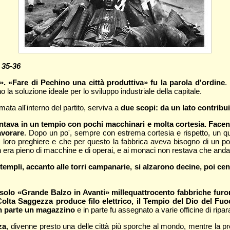
 35-36
i». «Fare di Pechino una città produttiva» fu la parola d'ordine
.
no la soluzione ideale per lo sviluppo industriale della capitale.
ta all'interno del partito, serviva a
due scopi: da un lato contribuiv
esentava in un tempio con pochi macchinari e molta cortesia. Fac
avorare
. Dopo un po', sempre con estrema cortesia e rispetto, un q
loro preghiere e che per questo la fabbrica aveva bisogno di un po' p
n era pieno di macchine e di operai, e ai monaci non restava che and
ei templi, accanto alle torri campanarie, si alzarono decine, poi c
il solo «Grande Balzo in Avanti» millequattrocento fabbriche
furo
olta Saggezza produce filo elettrico, il Tempio del Dio del Fu
ò in parte un magazzino
e in parte fu assegnato a varie officine di ripa
za
, divenne presto una delle città più sporche al mondo, mentre la pro