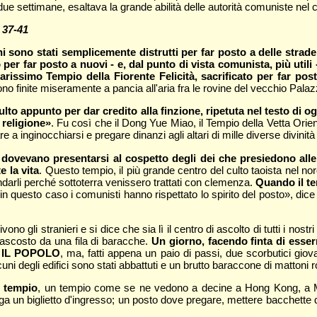
i due settimane, esaltava la grande abilità delle autorità comuniste nel 
 37-41
uni sono stati semplicemente distrutti per far posto a delle str
 per far posto a nuovi - e, dal punto di vista comunista, più util
larissimo Tempio della Fiorente Felicità, sacrificato per far p
o finite miseramente a pancia all'aria fra le rovine del vecchio Palaz
 culto appunto per dar credito alla finzione, ripetuta nel testo di
 religione»
. Fu così che il Dong Yue Miao, il Tempio della Vetta Orien
a inginocchiarsi e pregare dinanzi agli altari di mille diverse divinità
i dovevano presentarsi al cospetto degli dei che presiedono alle
 la vita
. Questo tempio, il più grande centro del culto taoista nel no
ndarli perché sottoterra venissero trattati con clemenza.
Quando il te
n questo caso i comunisti hanno rispettato lo spirito del posto», dice
no gli stranieri e si dice che sia lì il centro di ascolto di tutti i nostri
ascosto da una fila di baracche.
Un giorno, facendo finta di esserm
RE IL POPOLO
, ma, fatti appena un paio di passi, due scorbutici giova
i degli edifici sono stati abbattuti e un brutto baraccone di mattoni ros
o tempio
, un tempio come se ne vedono a decine a Hong Kong, a Ma
a un biglietto d'ingresso; un posto dove pregare, mettere bacchette d