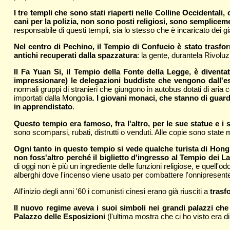
I tre templi che sono stati riaperti nelle Colline Occidenta
cani per la polizia, non sono posti religiosi, sono semplice
responsabile di questi templi, sia lo stesso che è incaricato dei gia
Nel centro di Pechino, il Tempio di Confucio è stato trasf
antichi recuperati dalla spazzatura
: la gente, durantela Rivoluz
Il Fa Yuan Si, il Tempio della Fonte della Legge, è diventa
impressionare) le delegazioni buddiste che vengono dall'e
normali gruppi di stranieri che giungono in autobus dotati di aria 
importati dalla Mongolia.
I giovani monaci, che stanno di guardi
in apprendistato
.
Questo tempio era famoso, fra l'altro, per le sue statue e i 
sono scomparsi, rubati, distrutti o venduti. Alle copie sono state m
Ogni tanto in questo tempio si vede qualche turista di Hon
non foss'altro perché il biglietto d'ingresso al Tempio dei L
di oggi non è più un ingrediente delle funzioni religiose, e quell'
alberghi dove l'incenso viene usato per combattere l'onnipresent
All'inizio degli anni '60 i comunisti cinesi erano già riusciti a
trasf
Il nuovo regime aveva i suoi simboli nei grandi palazzi che e
Palazzo delle Esposizioni
(l'ultima mostra che ci ho visto era di