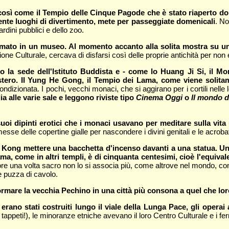
li, così come il Tempio delle Cinque Pagode che è stato riaperto 
mente luoghi di divertimento, mete per passeggiate domenicali
. No
rdini pubblici e dello zoo.
ormato in un museo. Al momento accanto alla solita mostra su un
ione Culturale, cercava di disfarsi così delle proprie antichità per no
to la sede dell'Istituto Buddista e - come lo Huang Ji Si, il M
stero. Il Yung He Gong, il Tempio dei Lama, come viene solitam
condizionata. I pochi, vecchi monaci, che si aggirano per i cortili nelle
a alle varie sale e leggono riviste tipo
Cinema Oggi
o
Il mondo d
suoi dipinti erotici che i monaci usavano per meditare sulla vita 
esse delle copertine gialle per nascondere i divini genitali e le acroba
g Kong mettere una bacchetta d'incenso davanti a una statua. U
ama, come in altri templi, è di cinquanta centesimi, cioè l'equiva
odore una volta sacro non lo si associa più, come altrove nel mondo, co
e puzza di cavolo.
ormare la vecchia Pechino in una città più consona a quel che l
rano stati costruiti lungo il viale della Lunga Pace, gli operai
 tappeti!), le minoranze etniche avevano il loro Centro Culturale e i fer