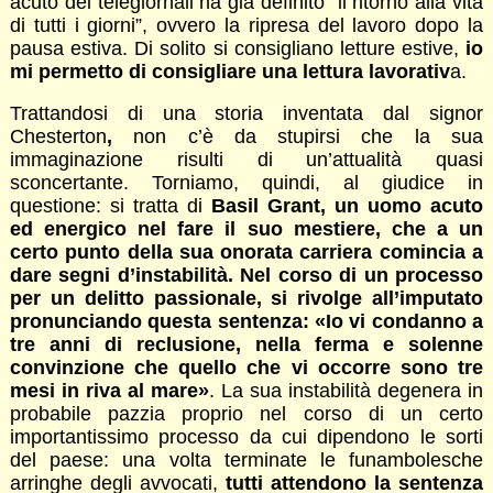
acuto dei telegiornali ha già definito “il ritorno alla vita
di tutti i giorni”, ovvero la ripresa del lavoro dopo la
pausa estiva. Di solito si consigliano letture estive,
io
mi permetto di consigliare una lettura lavorativ
a.
Trattandosi di una storia inventata dal signor
Chesterton
,
non c’è da stupirsi che la sua
immaginazione risulti di un’attualità quasi
sconcertante. Torniamo, quindi, al giudice in
questione: si tratta di
Basil Grant, un uomo acuto
ed energico nel fare il suo mestiere, che a un
certo punto della sua onorata carriera comincia a
dare segni d’instabilità. Nel corso di un processo
per un delitto passionale, si rivolge all’imputato
pronunciando questa sentenza: «Io vi condanno a
tre anni di reclusione, nella ferma e solenne
convinzione che quello che vi occorre sono tre
mesi in riva al mare»
. La sua instabilità degenera in
probabile pazzia proprio nel corso di un certo
importantissimo processo da cui dipendono le sorti
del paese: una volta terminate le funambolesche
arringhe degli avvocati,
tutti attendono la sentenza