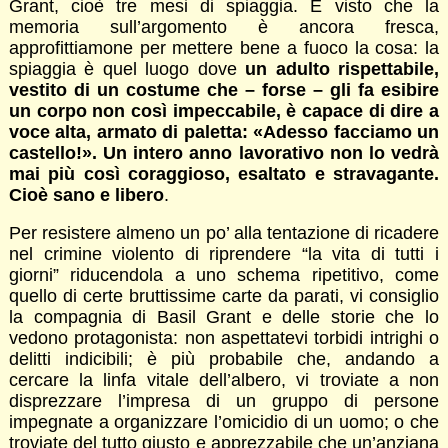
Grant, cioè tre mesi di spiaggia. E visto che la
memoria sull’argomento è ancora fresca,
approfittiamone per mettere bene a fuoco la cosa: la
spiaggia è quel luogo dove
un adulto rispettabile,
vestito di un costume che – forse – gli fa esibire
un corpo non così impeccabile, è capace di dire a
voce alta, armato di paletta: «Adesso facciamo un
castello!». Un intero anno lavorativo non lo vedrà
mai più così coraggioso, esaltato e stravagante.
Cioè sano e libero
.
Per resistere almeno un po’ alla tentazione di ricadere
nel crimine violento di riprendere “la vita di tutti i
giorni” riducendola a uno schema ripetitivo, come
quello di certe bruttissime carte da parati, vi consiglio
la compagnia di Basil Grant e delle storie che lo
vedono protagonista: non aspettatevi torbidi intrighi o
delitti indicibili; è più probabile che, andando a
cercare la linfa vitale dell’albero, vi troviate a non
disprezzare l’impresa di un gruppo di persone
impegnate a organizzare l’omicidio di un uomo; o che
troviate del tutto giusto e apprezzabile che un’anziana