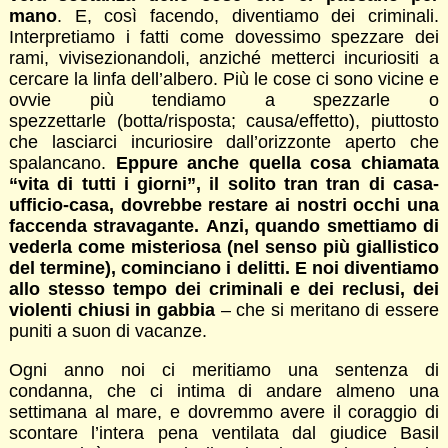
mano
. E, così facendo, diventiamo dei criminali.
Interpretiamo i fatti come dovessimo spezzare dei
rami, vivisezionandoli, anziché metterci incuriositi a
cercare la linfa dell’albero. Più le cose ci sono vicine e
ovvie più tendiamo a spezzarle o
spezzettarle (botta/risposta; causa/effetto), piuttosto
che lasciarci incuriosire dall’orizzonte aperto che
spalancano.
Eppure anche quella cosa chiamata
“vita di tutti i giorni”, il solito tran tran di casa-
ufficio-casa, dovrebbe restare ai nostri occhi una
faccenda stravagante. Anzi, quando smettiamo di
vederla come misteriosa (nel senso più giallistico
del termine), cominciano i delitti. E noi diventiamo
allo stesso tempo dei criminali e dei reclusi, dei
violenti chiusi in gabbia
– che si meritano di essere
puniti a suon di vacanze.
Ogni anno noi ci meritiamo una sentenza di
condanna, che ci intima di andare almeno una
settimana al mare, e dovremmo avere il coraggio di
scontare l’intera pena ventilata dal giudice Basil