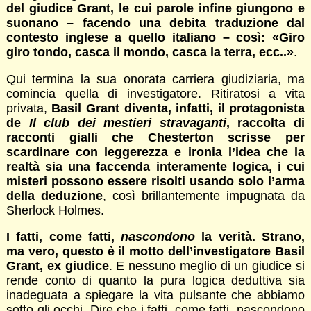
del giudice Grant, le cui parole infine giungono e
suonano – facendo una debita traduzione dal
contesto inglese a quello italiano – così: «Giro
giro tondo, casca il mondo, casca la terra, ecc..»
.
Qui termina la sua onorata carriera giudiziaria, ma
comincia quella di investigatore. Ritiratosi a vita
privata,
Basil Grant diventa, infatti, il protagonista
de
Il club dei mestieri stravaganti
, raccolta di
racconti gialli che Chesterton scrisse per
scardinare con leggerezza e ironia l’idea che la
realtà sia una faccenda interamente logica, i cui
misteri possono essere risolti usando solo l’arma
della deduzione
, così brillantemente impugnata da
Sherlock Holmes.
I fatti, come fatti,
nascondono
la verità
. Strano,
ma vero, questo è il motto dell’investigatore Basil
Grant, ex giudice
. E nessuno meglio di un giudice si
rende conto di quanto la pura logica deduttiva sia
inadeguata a spiegare la vita pulsante che abbiamo
sotto gli occhi. Dire che i fatti, come fatti, nascondono