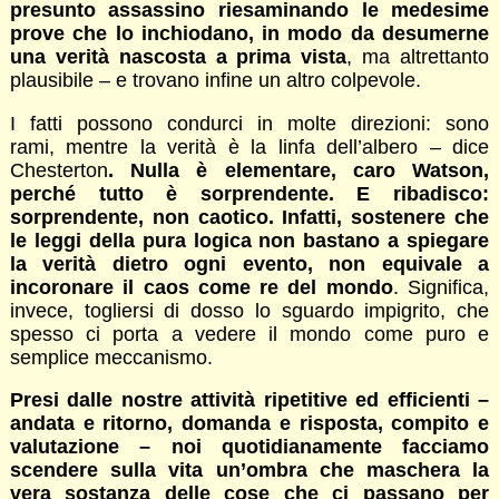
presunto assassino riesaminando le medesime
prove che lo inchiodano, in modo da desumerne
una verità nascosta a prima vista
, ma altrettanto
plausibile – e trovano infine un altro colpevole.
I fatti possono condurci in molte direzioni: sono
rami, mentre la verità è la linfa dell’albero – dice
Chesterton
. Nulla è elementare, caro Watson,
perché tutto è sorprendente. E ribadisco:
sorprendente, non caotico. Infatti, sostenere che
le leggi della pura logica non bastano a spiegare
la verità dietro ogni evento, non equivale a
incoronare il caos come re del mondo
. Significa,
invece, togliersi di dosso lo sguardo impigrito, che
spesso ci porta a vedere il mondo come puro e
semplice meccanismo.
Presi dalle nostre attività ripetitive ed efficienti
–
andata e ritorno, domanda e risposta, compito e
valutazione – noi quotidianamente facciamo
scendere sulla vita un’ombra che maschera la
vera sostanza delle cose che ci passano per