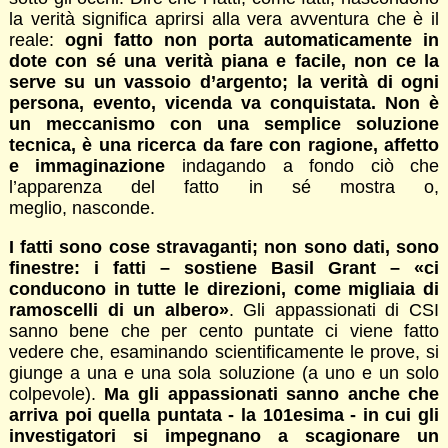
la verità significa aprirsi alla vera avventura che è il
reale:
ogni fatto non porta automaticamente in
dote con sé una verità piana e facile, non ce la
serve su un vassoio d’argento; la verità di ogni
persona, evento, vicenda va conquistata. Non è
un meccanismo con una semplice soluzione
tecnica, è una ricerca da fare con ragione, affetto
e immaginazione
indagando a fondo ciò che
l’apparenza del fatto in sé mostra o,
meglio, nasconde.
I fatti sono cose stravaganti; non sono dati, sono
finestre
: i fatti – sostiene Basil Grant – «ci
conducono in tutte le direzioni, come migliaia di
ramoscelli di un albero»
. Gli appassionati di CSI
sanno bene che per cento puntate ci viene fatto
vedere che, esaminando scientificamente le prove, si
giunge a una e una sola soluzione (a uno e un solo
colpevole).
Ma gli appassionati sanno anche che
arriva poi quella puntata - la 101esima - in cui gli
investigatori si impegnano a scagionare un