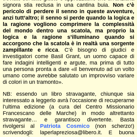
signora stia reclusa in una cantina buia.
Non c’è
pericolo di perdere il senno in queste avventure,
anzi tutt’altro; il senno si perde quando la logica e
la ragione vogliono comprimere la complessità
del mondo dentro una scatola, ma proprio la
logica e la ragione s’illuminano quando si
accorgono che la scatola è in realtà una sorgente
zampillante e ricca
. C’è bisogno di giudici e
investigatori come Basil Grant, un uomo capace di
fare indagini intelligenti e argute, ma prima di tutto
una persona pronta a dare «il benvenuto ad un volto
umano come avrebbe salutato un improvviso variare
di colori in un tramonto».
NB: essendo un libro stravagante, chiunque sia
interessato a leggerlo avrà l’occasione di recuperarne
l’ultima edizione (a cura del Centro Missionario
Francescano delle Marche) in modo altrettanto
stravagante… e garantisco divertente. Basta
rivolgersi al
Patriota Cosmico
(non scherzo!)
scrivendogli: laperlapreziosa@libero.it. E buona