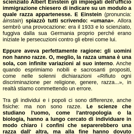
scienziato Albert Einstein gli impiegati dell'ufficio
immigrazione chiesero di indicare su un modulo a
quale razza appartenesse. E Einstein
(pronuncia:
àinstain
)
spiazzò tutti scrivendo: «umana»
. Allora
sembrò una provocazione: era il 1933 e lo scienziato,
fuggiva dalla sua Germania proprio perché erano
iniziate le persecuzioni contro gli ebrei come lui.
Eppure aveva perfettamente ragione: gli uomini
non hanno razze. O, meglio, la razza umana è una
sola, con infinite variazioni al suo interno
. Anche
quando esprimiamo nobili e sacrosanti propositi,
come nelle solenni dichiarazioni «Rifiuto ogni
discriminazione per religione, genere, razza...», in
realtà stiamo commettendo un errore.
Tra gli individui e i popoli ci sono differenze, anche
fisiche: ma non sono razze.
Le scienze che
studiano l'uomo, come l'antropologia o la
biologia, hanno a lungo cercato di individuare in
modo chiaro i confini che separerebbero una
razza dall' altra, ma alla fine hanno dovuto