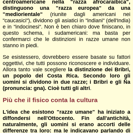
centroamericane nella "razza afrocaraibica",
distinguono una "razza europea" da una
"mediorientale"
(riunite dagli americani nei
"caucasici"), dividono gli asiatici in "indiani" (dell'India)
e in "indocinesi". Non è ben chiaro dove finiscano, in
questo schema, i sudamericani: ma basta per
confermarci che le distinzioni in razze umane non
stanno in piedi.
Se esistessero, dovrebbero essere basate su fattori
oggettivi, che tutti possono riconoscere e individuare.
Allora tanto vale scegliere
la distinzione dei Bribri,
un popolo del Costa Rica. Secondo loro gli
uomini si dividono in due razze; i Bribri e gli Ña
(pronuncia: gna). Cioè tutti gli altri
.
Più che il fisico conta la cultura
L'idea che esistono "razze umane" ha iniziato a
diffondersi nell'Ottocento. Fin dall'antichità,
naturalmente, gli uomini si erano accorti delle
differenze tra loro: ma le indicavano parlando di