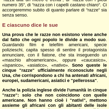
numero 35", di "razza con i capelli castano chiaro". Ci
accorgeremmo subito di quanto parlare di "razze" sia
senza senso.
E ciascuno dice le sue
Una prova che le razze non esistono viene anche
dal fatto che ogni popolo le divide a modo suo
.
Guardando film e telefilm americani, specie
polizieschi, capita spesso di sentire il protagonista
annunciare, con il fiatone, che sta inseguendo un
«maschio afroamericano», oppure «caucasico»,
«ispanico», «asiatico», «nativo».
Sono queste le
cinque "razze" ufficialmente riconosciute negli
Usa, che corrispondono a chi ha antenati africani,
europei, sudamericani, asiatici e "pellerossa"
.
Anche la polizia inglese divide l'umanità in cinque
"razze": solo che non coincidono con quelle
americane. Non hanno cioè i "nativi", mettono
assieme gli africani con gli abitanti delle isole