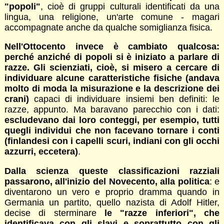
"popoli"
, cioè di gruppi culturali identificati da una
lingua, una religione, un'arte comune - magari
accompagnate anche da qualche somiglianza fisica.
Nell'Ottocento invece è cambiato qualcosa:
perché anziché di popoli si è iniziato a parlare di
razze. Gli scienziati, cioè, si misero a cercare di
individuare alcune caratteristiche fisiche (andava
molto di moda la misurazione e la descrizione dei
crani)
capaci di individuare insiemi ben definiti: le
razze, appunto. Ma baravano parecchio con i dati:
escludevano dai loro conteggi, per esempio, tutti
quegli individui che non facevano tornare i conti
(finlandesi con i capelli scuri, indiani con gli occhi
azzurri, eccetera)
.
Dalla scienza queste classificazioni razziali
passarono, all'inizio del Novecento, alla politica
: e
diventarono un vero e proprio dramma quando in
Germania un partito, quello nazista di Adolf Hitler,
decise di sterminare
le "razze inferiori", che
identificava con gli slavi e soprattutto con gli