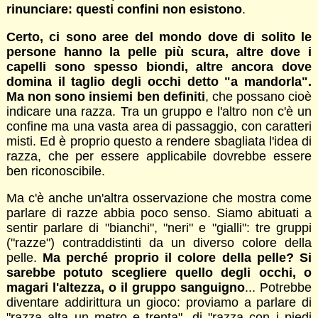
rinunciare: questi confini non esistono
.
Certo, ci sono aree del mondo dove di solito le
persone hanno la pelle più scura, altre dove i
capelli sono spesso biondi, altre ancora dove
domina il taglio degli occhi detto "a mandorla".
Ma non sono insiemi ben definiti
, che possano cioè
indicare una razza. Tra un gruppo e l'altro non c'è un
confine ma una vasta area di passaggio, con caratteri
misti. Ed è proprio questo a rendere sbagliata l'idea di
razza, che per essere applicabile dovrebbe essere
ben riconoscibile.
Ma c'è anche un'altra osservazione che mostra come
parlare di razze abbia poco senso. Siamo abituati a
sentir parlare di "bianchi", "neri" e "gialli": tre gruppi
("razze") contraddistinti da un diverso colore della
pelle.
Ma perché proprio il colore della pelle? Si
sarebbe potuto scegliere quello degli occhi, o
magari l'altezza, o il gruppo sanguigno
... Potrebbe
diventare addirittura un gioco: proviamo a parlare di
"razza alta un metro e trenta", di "razza con i piedi