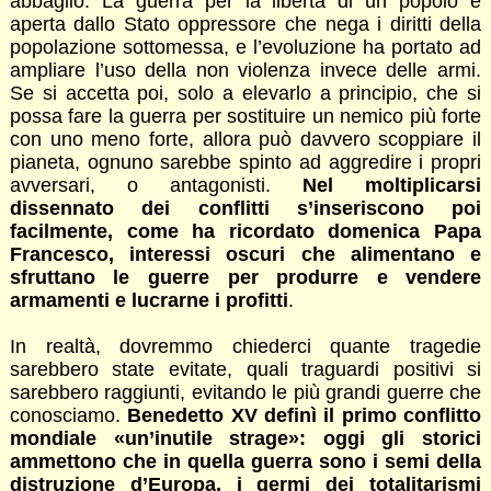
abbaglio. La guerra per la libertà di un popolo è
aperta dallo Stato oppressore che nega i diritti della
popolazione sottomessa, e l’evoluzione ha portato ad
ampliare l’uso della non violenza invece delle armi.
Se si accetta poi, solo a elevarlo a principio, che si
possa fare la guerra per sostituire un nemico più forte
con uno meno forte, allora può davvero scoppiare il
pianeta, ognuno sarebbe spinto ad aggredire i propri
avversari, o antagonisti.
Nel moltiplicarsi
dissennato dei conflitti s’inseriscono poi
facilmente, come ha ricordato domenica Papa
Francesco, interessi oscuri che alimentano e
sfruttano le guerre per produrre e vendere
armamenti e lucrarne i profitti
.
In realtà, dovremmo chiederci quante tragedie
sarebbero state evitate, quali traguardi positivi si
sarebbero raggiunti, evitando le più grandi guerre che
conosciamo.
Benedetto XV definì il primo conflitto
mondiale «un’inutile strage»: oggi gli storici
ammettono che in quella guerra sono i semi della
distruzione d’Europa, i germi dei totalitarismi