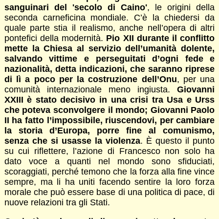
sanguinari del 'secolo di Caino'
, le origini della
seconda carneficina mondiale. C’è la chiedersi da
quale parte stia il realismo, anche nell’opera di altri
pontefici della modernità.
Pio XII durante il conflitto
mette la Chiesa al servizio dell’umanità dolente,
salvando vittime e perseguitati d’ogni fede e
nazionalità, detta indicazioni, che saranno riprese
di lì a poco per la costruzione dell’Onu
, per una
comunità internazionale meno ingiusta.
Giovanni
XXIII è stato decisivo in una crisi tra Usa e Urss
che poteva sconvolgere il mondo; Giovanni Paolo
II ha fatto l’impossibile, riuscendovi, per cambiare
la storia d’Europa, porre fine al comunismo,
senza che si usasse la violenza
. È questo il punto
su cui riflettere, l’azione di Francesco non solo ha
dato voce a quanti nel mondo sono sfiduciati,
scoraggiati, perché temono che la forza alla fine vince
sempre, ma li ha uniti facendo sentire la loro forza
morale che può essere base di una politica di pace, di
nuove relazioni tra gli Stati.