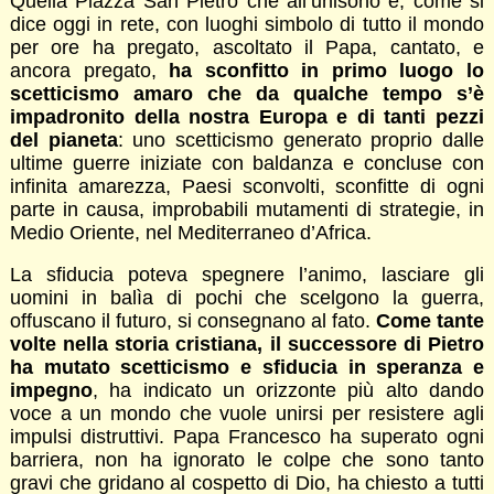
Quella Piazza San Pietro che all’unisono e, come si
dice oggi in rete, con luoghi simbolo di tutto il mondo
per ore ha pregato, ascoltato il Papa, cantato, e
ancora pregato,
ha sconfitto in primo luogo lo
scetticismo amaro che da qualche tempo s’è
impadronito della nostra Europa e di tanti pezzi
del pianeta
: uno scetticismo generato proprio dalle
ultime guerre iniziate con baldanza e concluse con
infinita amarezza, Paesi sconvolti, sconfitte di ogni
parte in causa, improbabili mutamenti di strategie, in
Medio Oriente, nel Mediterraneo d’Africa.
La sfiducia poteva spegnere l’animo, lasciare gli
uomini in balìa di pochi che scelgono la guerra,
offuscano il futuro, si consegnano al fato.
Come tante
volte nella storia cristiana, il successore di Pietro
ha mutato scetticismo e sfiducia in speranza e
impegno
, ha indicato un orizzonte più alto dando
voce a un mondo che vuole unirsi per resistere agli
impulsi distruttivi. Papa Francesco ha superato ogni
barriera, non ha ignorato le colpe che sono tanto
gravi che gridano al cospetto di Dio, ha chiesto a tutti