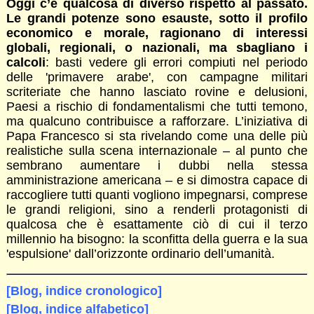
Oggi c’è qualcosa di diverso rispetto al passato.
Le grandi potenze sono esauste, sotto il profilo
economico e morale, ragionano di interessi
globali, regionali, o nazionali, ma sbagliano i
calcoli
: basti vedere gli errori compiuti nel periodo
delle 'primavere arabe', con campagne militari
scriteriate che hanno lasciato rovine e delusioni,
Paesi a rischio di fondamentalismi che tutti temono,
ma qualcuno contribuisce a rafforzare. L’iniziativa di
Papa Francesco si sta rivelando come una delle più
realistiche sulla scena internazionale – al punto che
sembrano aumentare i dubbi nella stessa
amministrazione americana – e si dimostra capace di
raccogliere tutti quanti vogliono impegnarsi, comprese
le grandi religioni, sino a renderli protagonisti di
qualcosa che è esattamente ciò di cui il terzo
millennio ha bisogno: la sconfitta della guerra e la sua
'espulsione' dall’orizzonte ordinario dell’umanità.
[Blog, indice cronologico]
[Blog, indice alfabetico]