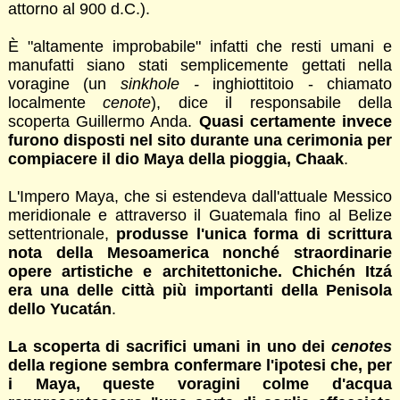
attorno al 900 d.C.).
È "altamente improbabile" infatti che resti umani e
manufatti siano stati semplicemente gettati nella
voragine (un
sinkhole -
inghiottitoio - chiamato
localmente
cenote
), dice il responsabile della
scoperta Guillermo Anda.
Quasi certamente invece
furono disposti nel sito durante una cerimonia per
compiacere il dio Maya della pioggia, Chaak
.
L'Impero Maya, che si estendeva dall'attuale Messico
meridionale e attraverso il Guatemala fino al Belize
settentrionale,
produsse l'unica forma di scrittura
nota della Mesoamerica nonché straordinarie
opere artistiche e architettoniche. Chichén Itzá
era una delle città più importanti della Penisola
dello Yucatán
.
La scoperta di sacrifici umani in uno dei
cenotes
della regione sembra confermare l'ipotesi che, per
i Maya, queste voragini colme d'acqua