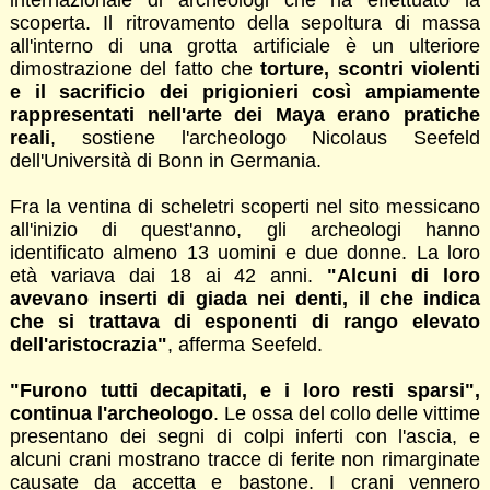
scoperta. Il ritrovamento della sepoltura di massa
all'interno di una grotta artificiale è un ulteriore
dimostrazione del fatto che
torture, scontri violenti
e il sacrificio dei prigionieri così ampiamente
rappresentati nell'arte dei Maya erano pratiche
reali
, sostiene l'archeologo Nicolaus Seefeld
dell'Università di Bonn in Germania.
Fra la ventina di scheletri scoperti nel sito messicano
all'inizio di quest'anno, gli archeologi hanno
identificato almeno 13 uomini e due donne. La loro
età variava dai 18 ai 42 anni.
"Alcuni di loro
avevano inserti di giada nei denti, il che indica
che si trattava di esponenti di rango elevato
dell'aristocrazia"
, afferma Seefeld.
"Furono tutti decapitati, e i loro resti sparsi",
continua l'archeologo
. Le ossa del collo delle vittime
presentano dei segni di colpi inferti con l'ascia, e
alcuni crani mostrano tracce di ferite non rimarginate
causate da accetta e bastone. I crani vennero