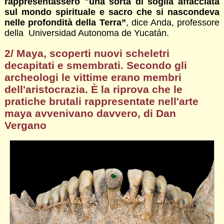
rappresentassero "una sorta di soglia affacciata
sul mondo spirituale e sacro che si nascondeva
nelle profondità della Terra”
, dice Anda, professore
della Universidad Autonoma de Yucatán.
2/ Maya, scoperti nuovi scheletri
decapitati e smembrati. Secondo gli
archeologi le vittime erano membri
dell'aristocrazia. È la riprova che le
pratiche brutali rappresentate nell'arte
maya avvenivano davvero, di Dan
Vergano