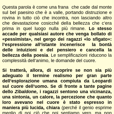
Questa parola è come una frana che cade dal monte
sul bel paesino che è a valle, portando distruzione e
rovina in tutto ciò che incontra, non lasciando altro
che devastazione cosicché della bellezza che c’era
prima in quel luogo nulla più rimane.
Lo stesso
accade per qualsiasi autore che venga bollato di
«pessimista», nel gergo dei ragazzi «lo sfigato»:
l’espressione all’istante incenerisce la bontà
delle intuizioni e del pensiero e cancella la
bellezza della poesia
. Le semplificazioni riducono la
complessità dell’animo, le domande del cuore.
Si tratterà, allora, di scoprire se non sia più
adeguato il termine realismo per gran parte
dell’esplorazione umana compiuta da Leopardi
sul cuore dell’uomo. Se di fronte a tante pagine
dello
Zibaldone
, i ragazzi sentono una vicinanza,
una sintonia, un calore, la percezione che quanto
loro avevano nel cuore è stato espresso in
maniera più lucida, chiara
(perché il genio esprime
meglio di noi ciò che noi sentiamo vero, ma non