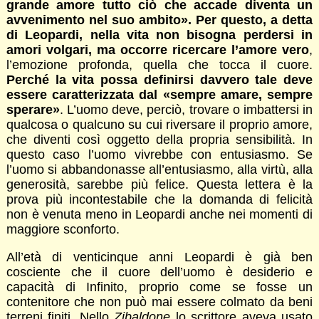
grande amore tutto ciò che accade diventa un
avvenimento nel suo ambito». Per questo, a detta
di Leopardi, nella vita non bisogna perdersi in
amori volgari, ma occorre ricercare l’amore vero
,
l’emozione profonda, quella che tocca il cuore.
Perché la vita possa definirsi davvero tale deve
essere caratterizzata dal «sempre amare, sempre
sperare»
. L’uomo deve, perciò, trovare o imbattersi in
qualcosa o qualcuno su cui riversare il proprio amore,
che diventi così oggetto della propria sensibilità. In
questo caso l’uomo vivrebbe con entusiasmo. Se
l’uomo si abbandonasse all’entusiasmo, alla virtù, alla
generosità, sarebbe più felice. Questa lettera è la
prova più incontestabile che la domanda di felicità
non è venuta meno in Leopardi anche nei momenti di
maggiore sconforto.
All’età di venticinque anni Leopardi è già ben
cosciente che il cuore dell’uomo è desiderio e
capacità di Infinito, proprio come se fosse un
contenitore che non può mai essere colmato da beni
terreni finiti. Nello
Zibaldone
lo scrittore aveva usato