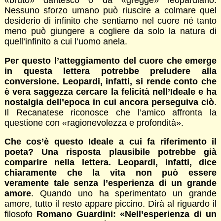
«bruto» dantesco o da «gregge» leopardiano.
Nessuno sforzo umano può riuscire a colmare quel
desiderio di infinito che sentiamo nel cuore né tanto
meno può giungere a cogliere da solo la natura di
quell’infinito a cui l’uomo anela.
Per questo l’atteggiamento del cuore che emerge
in questa lettera potrebbe preludere alla
conversione. Leopardi, infatti, si rende conto che
è vera saggezza cercare la felicità nell’Ideale e ha
nostalgia dell’epoca in cui ancora perseguiva ciò
.
Il Recanatese riconosce che l’amico affronta la
questione con «ragionevolezza e profondità».
Che cos’è questo Ideale a cui fa riferimento il
poeta? Una risposta plausibile potrebbe già
comparire nella lettera. Leopardi, infatti, dice
chiaramente che la vita non può essere
veramente tale senza l’esperienza di un grande
amore
. Quando uno ha sperimentato un grande
amore, tutto il resto appare piccino. Dirà al riguardo il
filosofo
Romano Guardini: «Nell’esperienza di un