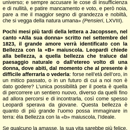
universo; e sempre accusare le cose di insufficienza
e di nullità, e patire mancamento e voto, e però noia,
pare a me il maggior segno di grandezza e nobiltà,
che si vegga della natura umana»
(Pensieri
, LXVIII).
Pochi mesi più tardi della lettera a Jacopssen, nel
canto «Alla sua donna» scritto nel settembre del
1823, il grande amore verrà identificato con la
Bellezza con la «B» maiuscola. Leopardi chiede
alla bellezza, a quella bellezza che traluce dal
paesaggio naturale o dall’etereo volto di una
donna, dove abiti, dal momento che al presente è
difficile afferrarla o vederla
: forse nell’età dell’oro, in
un mitico passato, o in un futuro di cui a noi non è
dato godere? L’unica possibilità per il poeta è quella
di percorrere un sentiero nuovo, diverso da quelli fino
ad allora percorsi e di incontrarla, così come spesso
Leopardi sperava da giovane. Questa bellezza è
quanto di più grande l’uomo possa immaginare in
terra: èla Bellezza con la «b» maiuscola, l’Ideale.
Se qualcuno la amasse, la sua vita sarebbe più felice,