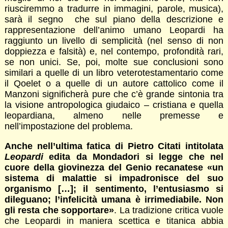
riusciremmo a tradurre in immagini, parole, musica),
sarà il segno che sul piano della descrizione e
rappresentazione dell’animo umano Leopardi ha
raggiunto un livello di semplicità (nel senso di non
doppiezza e falsità) e, nel contempo, profondità rari,
se non unici. Se, poi, molte sue conclusioni sono
similari a quelle di un libro veterotestamentario come
il Qoelet o a quelle di un autore cattolico come il
Manzoni significherà pure che c’è grande sintonia tra
la visione antropologica giudaico – cristiana e quella
leopardiana, almeno nelle premesse e
nell’impostazione del problema.
Anche nell’ultima fatica di Pietro Citati intitolata
Leopardi
edita da Mondadori si legge che nel
cuore della giovinezza del Genio recanatese «un
sistema di malattie si impadronisce del suo
organismo […]; il sentimento, l’entusiasmo si
dileguano; l’infelicità umana è irrimediabile. Non
gli resta che sopportare»
. La tradizione critica vuole
che Leopardi in maniera scettica e titanica abbia