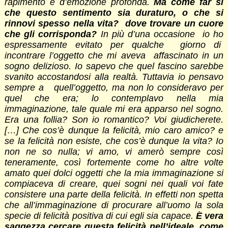
rapimento e d’emozione profonda.
Ma come far sì
che questo sentimento sia duraturo, o che si
rinnovi spesso nella vita? dove trovare un cuore
che gli corrisponda?
In più d’una occasione io ho
espressamente evitato per qualche giorno di
incontrare l’oggetto che mi aveva affascinato in un
sogno delizioso. Io sapevo che quel fascino sarebbe
svanito accostandosi alla realtà. Tuttavia io pensavo
sempre a quell’oggetto, ma non lo consideravo per
quel che era; lo contemplavo nella mia
immaginazione, tale quale mi era apparso nel sogno.
Era una follia? Son io romantico? Voi giudicherete.
[…] Che cos’è dunque la felicità, mio caro amico? e
se la felicità non esiste, che cos’è dunque la vita? Io
non ne so nulla; vi amo, vi amerò sempre così
teneramente, così fortemente come ho altre volte
amato quei dolci oggetti che la mia immaginazione si
compiaceva di creare, quei sogni nei quali voi fate
consistere una parte della felicità. In effetti non spetta
che all’immaginazione di procurare all’uomo la sola
specie di felicità positiva di cui egli sia capace.
È vera
saggezza cercare questa felicità nell’ideale, come