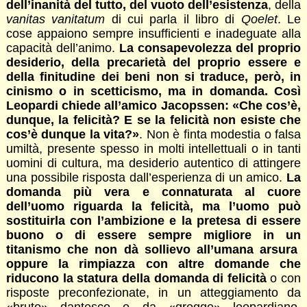
dell’inanità del tutto, del vuoto dell’esistenza
, della
vanitas vanitatum
di cui parla il libro di
Qoelet
. Le
cose appaiono sempre insufficienti e inadeguate alla
capacità dell’animo.
La consapevolezza del proprio
desiderio, della precarietà del proprio essere e
della finitudine dei beni non si traduce, però, in
cinismo o in scetticismo, ma in domanda. Così
Leopardi chiede all’amico Jacopssen: «Che cos’è,
dunque, la felicità? E se la felicità non esiste che
cos’è dunque la vita?»
. Non è finta modestia o falsa
umiltà, presente spesso in molti intellettuali o in tanti
uomini di cultura, ma desiderio autentico di attingere
una possibile risposta dall’esperienza di un amico.
La
domanda più vera e connaturata al cuore
dell’uomo riguarda la felicità, ma l’uomo può
sostituirla con l’ambizione e la pretesa di essere
buono o di essere sempre migliore in un
titanismo che non dà sollievo all’umana arsura
oppure la rimpiazza con altre domande che
riducono la statura della domanda di felicità
o con
risposte preconfezionate, in un atteggiamento da