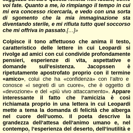
voi fate. Quanto a me, io rimpiango il tempo in cui
mi era concesso ricercarla, e vedo con una sorta
di sgomento che la mia immaginazione sta
diventando sterile, e mi rifiuta tutto quel soccorso
che mi offriva in passato
.[…]»
Colpisce il tono affettuoso che anima il testo,
caratteristico delle lettere in cui Leopardi si
rivolge ad amici con cui condivide profondamente
pensieri, esperienze di vita, aspettative e
domande sull’esistenza. Jacopssen è
ripetutamente apostrofato proprio con il termine
«amico»
, colui che ha «confidenza» con l’altro e
conosce «i segreti di un cuore»
,
che è oggetto di
«devozione» e del «più vivo attaccamento».
Appare
interessante il fatto che l’amicizia è così
richiamata proprio in una lettera in cui Leopardi
mette a tema la domanda di felicità che alberga
nel cuore dell’uomo. Il poeta descrive la
grandezza dell’attesa dell’animo umano e, nel
contempo, l’esperienza del deserto, dell’inutilità e