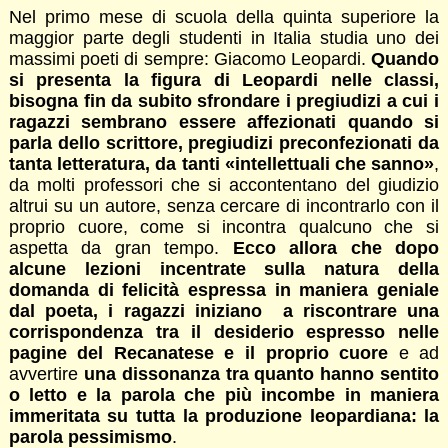
Nel primo mese di scuola della quinta superiore la
maggior parte degli studenti in Italia studia uno dei
massimi poeti di sempre: Giacomo Leopardi.
Quando
si presenta la figura di Leopardi nelle classi,
bisogna fin da subito sfrondare i pregiudizi a cui i
ragazzi sembrano essere affezionati quando si
parla dello scrittore, pregiudizi preconfezionati da
tanta letteratura, da tanti «intellettuali che sanno»
,
da molti professori che si accontentano del giudizio
altrui su un autore, senza cercare di incontrarlo con il
proprio cuore, come si incontra qualcuno che si
aspetta da gran tempo.
Ecco allora che dopo
alcune lezioni incentrate sulla natura della
domanda di felicità espressa in maniera geniale
dal poeta, i ragazzi iniziano a riscontrare una
corrispondenza tra il desiderio espresso nelle
pagine del Recanatese e il proprio cuore
e ad
avvertire
una dissonanza tra quanto hanno sentito
o letto e la parola che più incombe in maniera
immeritata su tutta la produzione leopardiana: la
parola pessimismo
.