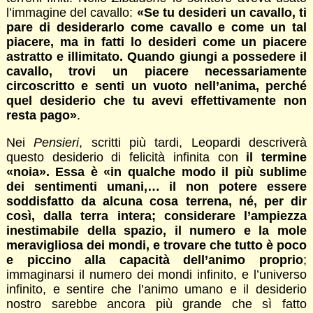
l’immagine del cavallo:
«Se tu desideri un cavallo, ti
pare di desiderarlo come cavallo e come un tal
piacere, ma in fatti lo desideri come un piacere
astratto e illimitato. Quando giungi a possedere il
cavallo, trovi un piacere necessariamente
circoscritto e senti un vuoto nell’anima, perché
quel desiderio che tu avevi effettivamente non
resta pago»
.
Nei
Pensieri
, scritti più tardi, Leopardi descriverà
questo desiderio di felicità infinita con
il termine
«noia». Essa è «in qualche modo il più sublime
dei sentimenti umani,… il non potere essere
soddisfatto da alcuna cosa terrena, né, per dir
così, dalla terra intera; considerare l’ampiezza
inestimabile della spazio, il numero e la mole
meravigliosa dei mondi, e trovare che tutto è poco
e piccino alla capacità dell’animo proprio
;
immaginarsi il numero dei mondi infinito, e l’universo
infinito, e sentire che l’animo umano e il desiderio
nostro sarebbe ancora più grande che sì fatto