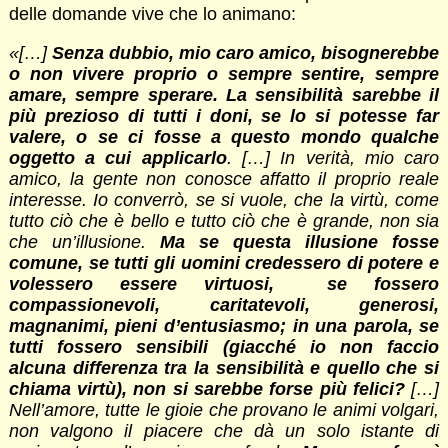
delle domande vive che lo animano:
«[…]
Senza dubbio, mio caro amico, bisognerebbe
o non vivere proprio o sempre sentire, sempre
amare, sempre sperare. La sensibilità sarebbe il
più prezioso di tutti i doni, se lo si potesse far
valere, o se ci fosse a questo mondo qualche
oggetto a cui applicarlo
. […] In verità, mio caro
amico, la gente non conosce affatto il proprio reale
interesse. Io converrò, se si vuole, che la virtù, come
tutto ciò che è bello e tutto ciò che è grande, non sia
che un’illusione.
Ma se questa illusione fosse
comune, se tutti gli uomini credessero di potere e
volessero essere virtuosi, se fossero
compassionevoli, caritatevoli, generosi,
magnanimi, pieni d’entusiasmo; in una parola, se
tutti fossero sensibili (giacché io non faccio
alcuna differenza tra la sensibilità e quello che si
chiama virtù), non si sarebbe forse più felici?
[…]
Nell’amore, tutte le gioie che provano le animi volgari,
non valgono il piacere che dà un solo istante di