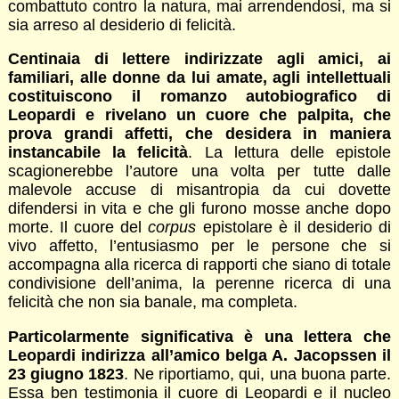
combattuto contro la natura, mai arrendendosi, ma si
sia arreso al desiderio di felicità.
Centinaia di lettere indirizzate agli amici, ai
familiari, alle donne da lui amate, agli intellettuali
costituiscono il romanzo autobiografico di
Leopardi e rivelano un cuore che palpita, che
prova grandi affetti, che desidera in maniera
instancabile la felicità
. La lettura delle epistole
scagionerebbe l’autore una volta per tutte dalle
malevole accuse di misantropia da cui dovette
difendersi in vita e che gli furono mosse anche dopo
morte. Il cuore del
corpus
epistolare è il desiderio di
vivo affetto, l’entusiasmo per le persone che si
accompagna alla ricerca di rapporti che siano di totale
condivisione dell’anima, la perenne ricerca di una
felicità che non sia banale, ma completa.
Particolarmente significativa è una lettera che
Leopardi indirizza all’amico belga A. Jacopssen il
23 giugno 1823
. Ne riportiamo, qui, una buona parte.
Essa ben testimonia il cuore di Leopardi e il nucleo