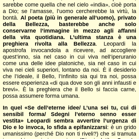
sarebbe come quella che nel cielo «india», cioè porta
a Dio; se l’amasse, l’uomo cercherebbe la virtù, la
bontà.
Al poeta (più in generale all’uomo), privato
della Bellezza, basterebbe anche solo
conservarne l’immagine in mezzo agli affanni
della vita quotidiana. L’ultima stanza è una
preghiera rivolta alla Bellezza
. Leopardi la
apostrofa invocandola a ricevere, ad accogliere
quest’inno, sia nel caso in cui viva nell’iperuranio
come una delle idee platoniche, sia nel caso in cui
viva nei cieli superiori, lontano da noi. È il desiderio
che l’Ideale, il Bello, l’Infinito sia qui tra noi, possa
essere esperienza «di qua dove son gli anni infausti e
brevi». È la preghiera che il Bello si faccia carne,
possa assumere forma umana.
In quel «Se dell’eterne idee/ L’una sei tu, cui di
sensibil forma/ Sdegni l’eterno senno esser
vestita» Leopardi sembra avvertire l’urgenza di
Dio e lo invoca, lo sfida a epifanizzarsi
: è un grido
umanissimo (perché Dio non ti riveli?) che si tramuta