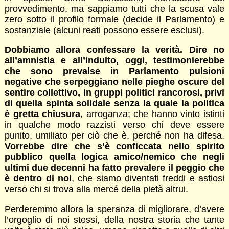
provvedimento, ma sappiamo tutti che la scusa vale
zero sotto il profilo formale (decide il Parlamento) e
sostanziale (alcuni reati possono essere esclusi).
Dobbiamo allora confessare la verità. Dire no
all’amnistia e all’indulto, oggi, testimonierebbe
che sono prevalse in Parlamento pulsioni
negative che serpeggiano nelle pieghe oscure del
sentire collettivo, in gruppi politici rancorosi, privi
di quella spinta solidale senza la quale la politica
è gretta chiusura
, arroganza; che hanno vinto istinti
in qualche modo razzisti verso chi deve essere
punito, umiliato per ciò che è, perché non ha difesa.
Vorrebbe dire che s’è conficcata nello spirito
pubblico quella logica amico/nemico che negli
ultimi due decenni ha fatto prevalere il peggio che
è dentro di noi
, che siamo diventati freddi e astiosi
verso chi si trova alla mercé della pietà altrui.
Perderemmo allora la speranza di migliorare, d’avere
l’orgoglio di noi stessi, della nostra storia che tante