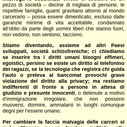
pezzo di società – decine di migliaia di persone, le
rispettive famiglie, quanti gravitano attorno al mondo
carcerario – possa essere dimenticato, escluso dalle
garanzie minime di vita accettabile, condannato
all’oblio da parte degli uomini liberi che stanno fuori,
non vedono, non sentono, tacciono.
Stiamo diventando, assieme ad altri Paesi
sviluppati, società schizofreniche; ci chiediamo
se inserire tra i diritti umani bisogni effimeri,
egoistici, persino se esiste un diritto al telefonino
dei ragazzi, se la tecnologia che registra chi guida
l’auto o preleva al bancomat provochi grave
violazione del diritto alla privacy; ma restiamo
indifferenti di fronte a persone in attesa di
giudizio e presunte innocenti
, o detenute a motivo
d’immigrazione irregolare, che non possono
muoversi, dormire, ammalarsi in luoghi comunque
degni per l’essere umano.
Per cambiare la faccia malvagia delle carceri si