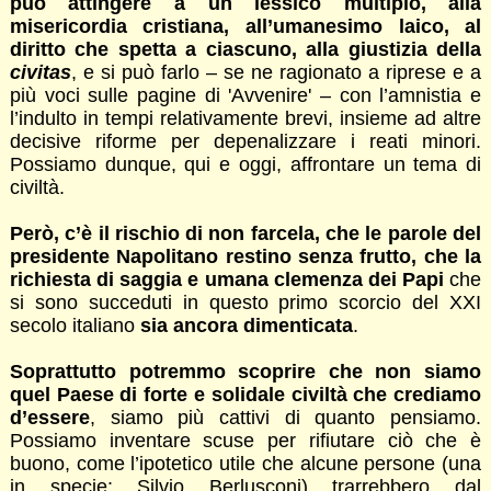
può attingere a un lessico multiplo, alla
misericordia cristiana, all’umanesimo laico, al
diritto che spetta a ciascuno, alla giustizia della
civitas
, e si può farlo – se ne ragionato a riprese e a
più voci sulle pagine di 'Avvenire' – con l’amnistia e
l’indulto in tempi relativamente brevi, insieme ad altre
decisive riforme per depenalizzare i reati minori.
Possiamo dunque, qui e oggi, affrontare un tema di
civiltà.
Però, c’è il rischio di non farcela, che le parole del
presidente Napolitano restino senza frutto, che la
richiesta di saggia e umana clemenza dei Papi
che
si sono succeduti in questo primo scorcio del XXI
secolo italiano
sia ancora dimenticata
.
Soprattutto potremmo scoprire che non siamo
quel Paese di forte e solidale civiltà che crediamo
d’essere
, siamo più cattivi di quanto pensiamo.
Possiamo inventare scuse per rifiutare ciò che è
buono, come l’ipotetico utile che alcune persone (una
in specie: Silvio Berlusconi) trarrebbero dal