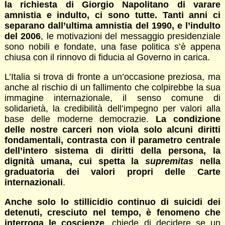
la richiesta di Giorgio Napolitano di varare
amnistia e indulto, ci sono tutte. Tanti anni ci
separano dall’ultima amnistia del 1990, e l’indulto
del 2006
, le motivazioni del messaggio presidenziale
sono nobili e fondate, una fase politica s’è appena
chiusa con il rinnovo di fiducia al Governo in carica.
L’Italia si trova di fronte a un’occasione preziosa, ma
anche al rischio di un fallimento che colpirebbe la sua
immagine internazionale, il senso comune di
solidarietà, la credibilità dell’impegno per valori alla
base delle moderne democrazie.
La condizione
delle nostre carceri non viola solo alcuni diritti
fondamentali, contrasta con il parametro centrale
dell’intero sistema di diritti della persona, la
dignità umana, cui spetta la
supremitas
nella
graduatoria dei valori propri delle Carte
internazionali
.
Anche solo lo stillicidio continuo di suicidi dei
detenuti, cresciuto nel tempo, è fenomeno che
interroga le coscienze
, chiede di decidere se un