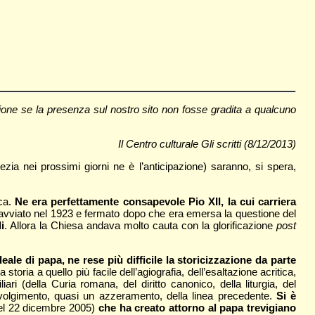
one se la presenza sul nostro sito non fosse gradita a qualcuno
Il Centro culturale Gli scritti (8/12/2013)
ia nei prossimi giorni ne è l’anticipazione) saranno, si spera,
sca.
Ne era perfettamente consapevole Pio XII, la cui carriera
avviato nel 1923 e fermato dopo che era emersa la questione del
i
. Allora la Chiesa andava molto cauta con la glorificazione
post
e di papa, ne rese più difficile la storicizzazione da parte
storia a quello più facile dell’agiografia, dell’esaltazione acritica,
ri (della Curia romana, del diritto canonico, della liturgia, del
volgimento, quasi un azzeramento, della linea precedente.
Si è
del 22 dicembre 2005)
che ha creato attorno al papa trevigiano