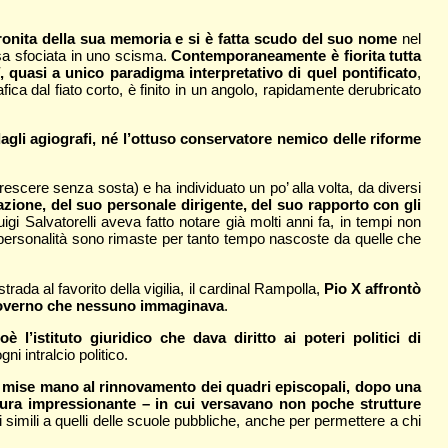
ronita della sua memoria e si è fatta scudo del suo nome
nel
iesa sfociata in uno scisma.
Contemporaneamente è fiorita tutta
, quasi a unico paradigma interpretativo di quel pontificato
,
ca dal fiato corto, è finito in un angolo, rapidamente derubricato
gli agiografi, né l’ottuso conservatore nemico delle riforme
crescere senza sosta) e ha individuato un po’ alla volta, da diversi
zazione, del suo personale dirigente, del suo rapporto con gli
gi Salvatorelli aveva fatto notare già molti anni fa, in tempi non
a personalità sono rimaste per tanto tempo nascoste da quelle che
da al favorito della vigilia, il cardinal Rampolla,
Pio X affrontò
di governo che nessuno immaginava
.
ioè l’istituto giuridico che dava diritto ai poteri politici di
gni intralcio politico.
 mise mano al rinnovamento dei quadri episcopali, dopo una
ttura impressionante – in cui versavano non poche strutture
si simili a quelli delle scuole pubbliche, anche per permettere a chi