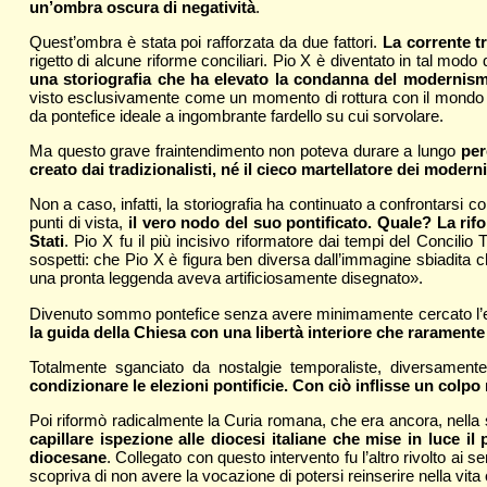
un’ombra oscura di negatività
.
Quest’ombra è stata poi rafforzata da due fattori.
La corrente t
rigetto di alcune riforme conciliari. Pio X è diventato in tal modo
una storiografia che ha elevato la condanna del modernism
visto esclusivamente come un momento di rottura con il mondo mode
da pontefice ideale a ingombrante fardello su cui sorvolare.
Ma questo grave fraintendimento non poteva durare a lungo
per
creato dai tradizionalisti, né il cieco martellatore dei moderni
Non a caso, infatti, la storiografia ha continuato a confrontarsi c
punti di vista,
il vero nodo del suo pontificato. Quale? La rif
Stati
. Pio X fu il più incisivo riformatore dai tempi del Concili
sospetti: che Pio X è figura ben diversa dall’immagine sbiadita 
una pronta leggenda aveva artificiosamente disegnato».
Divenuto sommo pontefice senza avere minimamente cercato l’elezio
la guida della Chiesa con una libertà interiore che rarament
Totalmente sganciato da nostalgie temporaliste, diversament
condizionare le elezioni pontificie. Con ciò inflisse un colpo 
Poi riformò radicalmente la Curia romana, che era ancora, nella s
capillare ispezione alle diocesi italiane che mise in luce
diocesane
. Collegato con questo intervento fu l’altro rivolto ai 
scopriva di non avere la vocazione di potersi reinserire nella vita c