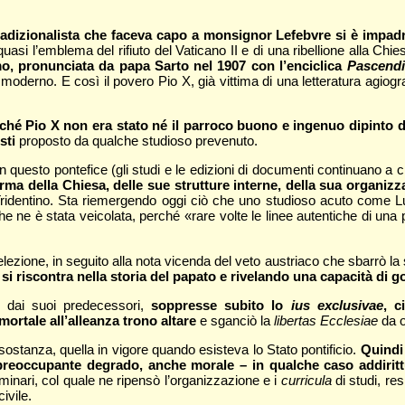
radizionalista che faceva capo a monsignor Lefebvre si è impad
 quasi l’emblema del rifiuto del Vaticano II e di una ribellione alla Ch
o, pronunciata da papa Sarto nel 1907 con l’enciclica
Pascendi
rno. E così il povero Pio X, già vittima di una letteratura agiografi
ché Pio X non era stato né il parroco buono e ingenuo dipinto da
sti
proposto da qualche studioso prevenuto.
on questo pontefice (gli studi e le edizioni di documenti continuano a 
orma della Chiesa, delle sue strutture interne, della sua organiz
o Tridentino. Sta riemergendo oggi ciò che uno studioso acuto come Lui
che ne è stata veicolata, perché «rare volte le linee autentiche di un
ne, in seguito alla nota vicenda del veto austriaco che sbarrò la stra
e si riscontra nella storia del papato e rivelando una capacità 
e dai suoi predecessori,
soppresse subito lo
ius exclusivae
, c
mortale all’alleanza trono altare
e sganciò la
libertas Ecclesiae
da o
ostanza, quella in vigore quando esisteva lo Stato pontificio.
Quindi
 il preoccupante degrado, anche morale – in qualche caso addiri
seminari, col quale ne ripensò l’organizzazione e i
curricula
di studi, re
ivile.