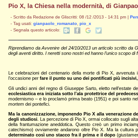
Pio X, la Chiesa nella modernità, di Gianp
- Scritto da Redazione de Gliscritti: 08 /12 /2013 - 14:31 pm |
Per
- Tag usati:
gianpaolo_romanato
,
pio_x
- Segnala questo articolo:
Riprendiamo da Avvenire del 24/10/2013 un articolo scritto da 
degli aventi diritto. I neretti sono nostri ed hanno l’unico scopo di fa
Le celebrazioni del centenario della morte di Pio X, avvenuta 
l’occasione per
fare il punto su uno dei pontificati più incisi
Gli undici anni del regno di Giuseppe Sarto, eletto nell’estate del
ecclesiastica era iniziata sotto l’ala protettrice del predec
modernismo – e lo proclamò prima beato (1951) e poi santo ne
mortem
dei pontefici.
Ma la canonizzazione, imponendo Pio X alla venerazione dell
degli studiosi
. La percezione di Pio X, ormai collocato sugli altar
della frantumazione aneddotica. Questo creò un primo inciampo in
catechismo) ovviamente andarono oltre Pio X. Ma la cultura p
determinato così uno stacco fra il prima e il dopo
(giustamen