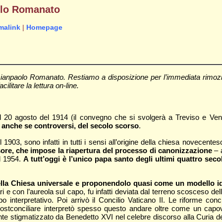
aolo Romanato
malink
|
Homepage
Gianpaolo Romanato. Restiamo a disposizione per l’immediata rimozi
cilitare la lettura on-line.
il 20 agosto del 1914 (il convegno che si svolgerà a Treviso e Venez
vi, anche se controversi, del secolo scorso
.
 1903, sono infatti in tutti i sensi all’origine della chiesa novecente
essore, che impose la riapertura del processo di canonizzazione
– 
l 1954.
A tutt’oggi è l’unico papa santo degli ultimi quattro secol
a Chiesa universale e proponendolo quasi come un modello ideal
i e con l’aureola sul capo, fu infatti deviata dal terreno scosceso della 
terpretativo. Poi arrivò il Concilio Vaticano II. Le riforme concilia
ostconciliare interpretò spesso questo andare oltre come un capo
te stigmatizzato da Benedetto XVI nel celebre discorso alla Curia 