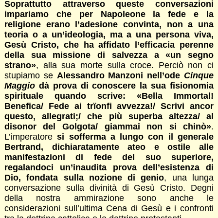
Soprattutto attraverso queste conversazioni
impariamo che per Napoleone la fede e la
religione erano l’adesione convinta, non a una
teoria o a un’ideologia, ma a una persona viva,
Gesù Cristo, che ha affidato l’efficacia perenne
della sua missione di salvezza a «un segno
strano»
, alla sua morte sulla croce. Perciò non ci
stupiamo se
Alessandro Manzoni nell’ode
Cinque
Maggio
dà prova di conoscere la sua fisionomia
spirituale quando scrive: «Bella Immortal!
Benefica/ Fede ai trïonfi avvezza!/ Scrivi ancor
questo, allegrati;/ che più superba altezza/ al
disonor del Golgota/ giammai non si chinò»
.
L’imperatore
si sofferma a lungo con il generale
Bertrand, dichiaratamente ateo e ostile alle
manifestazioni di fede del suo superiore,
regalandoci un’inaudita prova dell’esistenza di
Dio, fondata sulla nozione di genio
, una lunga
conversazione sulla divinità di Gesù Cristo. Degni
della nostra ammirazione sono anche le
considerazioni sull’ultima Cena di Gesù e i confronti