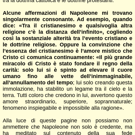
tra la dottrina cattolica e le dottrine protestanti.
Alcune affermazioni di Napoleone mi trovano
singolarmente consonante. Ad esempio, quando
dice: «Tra il cristianesimo e qualsivoglia altra
religione c’è la distanza dell’infinito», cogliendo
così la sostanziale alterità tra l’evento cristiano e
le dottrine religiose. Oppure la convinzione che
l’essenza del cristianesimo è l’amore mistico che
Cristo ci comunica continuamente: «Il più grande
miracolo di Cristo è stato fondare il regno della
carità: solo lui si è spinto ad elevare il cuore
umano fino alle vette dell’inimmaginabile,
all’annullamento del tempo
; lui solo creando questa
immolazione, ha stabilito un legame tra il cielo e la
terra. Tutti coloro che credono in lui, avvertono questo
amore straordinario, superiore, soprannaturale;
fenomeno inspiegabile e impossibile alla ragione».
Alla luce di queste pagine non possiamo non
ammettere che Napoleone non solo è credente, ma
ha meditato sul contenuto della sua fede