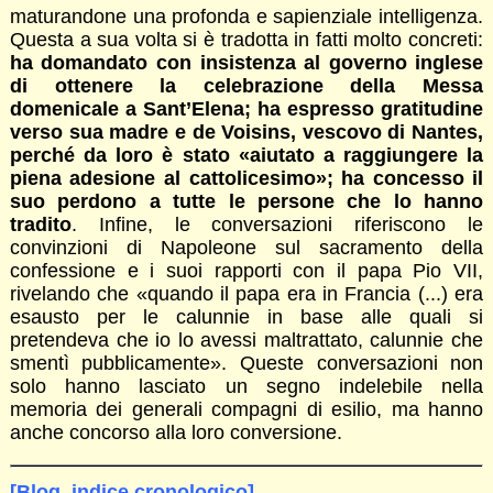
maturandone una profonda e sapienziale intelligenza.
Questa a sua volta si è tradotta in fatti molto concreti:
ha domandato con insistenza al governo inglese
di ottenere la celebrazione della Messa
domenicale a Sant’Elena; ha espresso gratitudine
verso sua madre e de Voisins, vescovo di Nantes,
perché da loro è stato «aiutato a raggiungere la
piena adesione al cattolicesimo»; ha concesso il
suo perdono a tutte le persone che lo hanno
tradito
. Infine, le conversazioni riferiscono le
convinzioni di Napoleone sul sacramento della
confessione e i suoi rapporti con il papa Pio VII,
rivelando che «quando il papa era in Francia (...) era
esausto per le calunnie in base alle quali si
pretendeva che io lo avessi maltrattato, calunnie che
smentì pubblicamente». Queste conversazioni non
solo hanno lasciato un segno indelebile nella
memoria dei generali compagni di esilio, ma hanno
anche concorso alla loro conversione.
[Blog, indice cronologico]