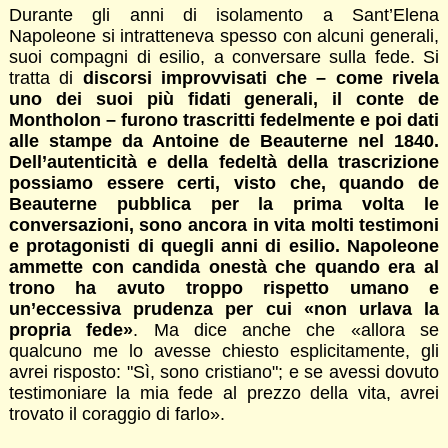
Durante gli anni di isolamento a Sant’Elena
Napoleone si intratteneva spesso con alcuni generali,
suoi compagni di esilio, a conversare sulla fede. Si
tratta di
discorsi improvvisati che – come rivela
uno dei suoi più fidati generali, il conte de
Montholon – furono trascritti fedelmente e poi dati
alle stampe da Antoine de Beauterne nel 1840.
Dell’autenticità e della fedeltà della trascrizione
possiamo essere certi, visto che, quando de
Beauterne pubblica per la prima volta le
conversazioni, sono ancora in vita molti testimoni
e protagonisti di quegli anni di esilio. Napoleone
ammette con candida onestà che quando era al
trono ha avuto troppo rispetto umano e
un’eccessiva prudenza per cui «non urlava la
propria fede»
. Ma dice anche che «allora se
qualcuno me lo avesse chiesto esplicitamente, gli
avrei risposto: "Sì, sono cristiano"; e se avessi dovuto
testimoniare la mia fede al prezzo della vita, avrei
trovato il coraggio di farlo».