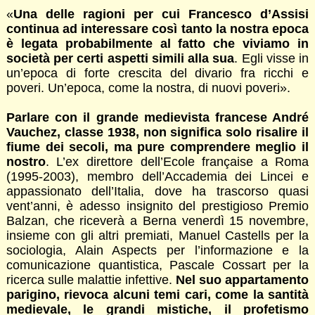
«
Una delle ragioni per cui Francesco d’Assisi
continua ad interessare così tanto la nostra epoca
è legata probabilmente al fatto che viviamo in
società per certi aspetti simili alla sua
. Egli visse in
un’epoca di forte crescita del divario fra ricchi e
poveri. Un’epoca, come la nostra, di nuovi poveri».
Parlare con il grande medievista francese André
Vauchez, classe 1938, non significa solo risalire il
fiume dei secoli, ma pure comprendere meglio il
nostro
. L’ex direttore dell’Ecole française a Roma
(1995-2003), membro dell’Accademia dei Lincei e
appassionato dell’Italia, dove ha trascorso quasi
vent’anni, è adesso insignito del prestigioso Premio
Balzan, che riceverà a Berna venerdì 15 novembre,
insieme con gli altri premiati, Manuel Castells per la
sociologia, Alain Aspects per l’informazione e la
comunicazione quantistica, Pascale Cossart per la
ricerca sulle malattie infettive.
Nel suo appartamento
parigino, rievoca alcuni temi cari, come la santità
medievale, le grandi mistiche, il profetismo