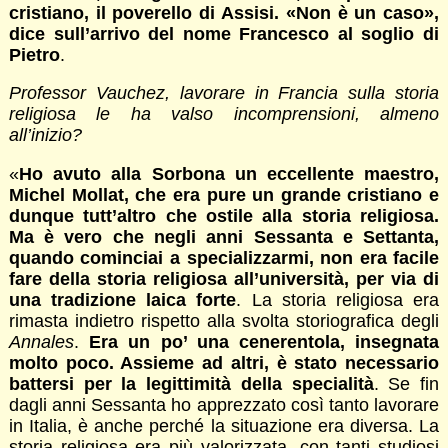
cristiano, il poverello di Assisi. «Non è un caso»,
dice sull’arrivo del nome Francesco al soglio di
Pietro
.
Professor Vauchez, lavorare in Francia sulla storia
religiosa le ha valso incomprensioni, almeno
all’inizio?
«
Ho avuto alla Sorbona un eccellente maestro,
Michel Mollat, che era pure un grande cristiano e
dunque tutt’altro che ostile alla storia religiosa.
Ma è vero che negli anni Sessanta e Settanta,
quando cominciai a specializzarmi, non era facile
fare della storia religiosa all’università, per via di
una tradizione laica forte
. La storia religiosa era
rimasta indietro rispetto alla svolta storiografica degli
Annales
.
Era un po’ una cenerentola, insegnata
molto poco. Assieme ad altri, è stato necessario
battersi per la legittimità della specialità
. Se fin
dagli anni Sessanta ho apprezzato così tanto lavorare
in Italia, è anche perché la situazione era diversa. La
storia religiosa era più valorizzata, con tanti studiosi