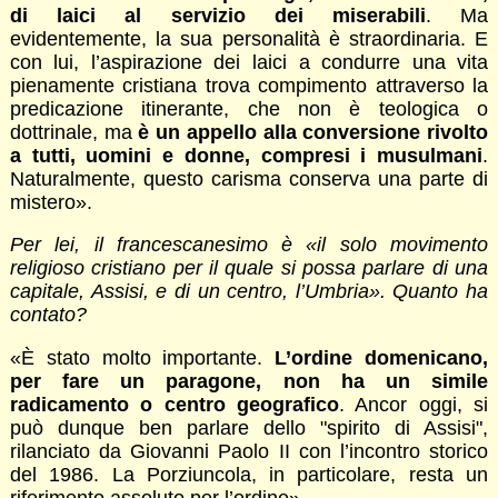
di laici al servizio dei miserabili
. Ma
evidentemente, la sua personalità è straordinaria. E
con lui, l’aspirazione dei laici a condurre una vita
pienamente cristiana trova compimento attraverso la
predicazione itinerante, che non è teologica o
dottrinale, ma
è un appello alla conversione rivolto
a tutti, uomini e donne, compresi i musulmani
.
Naturalmente, questo carisma conserva una parte di
mistero».
Per lei, il francescanesimo è «il solo movimento
religioso cristiano per il quale si possa parlare di una
capitale, Assisi, e di un centro, l’Umbria». Quanto ha
contato?
«È stato molto importante.
L’ordine domenicano,
per fare un paragone, non ha un simile
radicamento o centro geografico
. Ancor oggi, si
può dunque ben parlare dello "spirito di Assisi",
rilanciato da Giovanni Paolo II con l’incontro storico
del 1986. La Porziuncola, in particolare, resta un
riferimento assoluto per l’ordine».