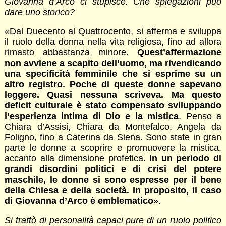
Giovanna d’Arco ci stupisce. Che spiegazioni può
dare uno storico?
«Dal Duecento al Quattrocento, si afferma e sviluppa
il ruolo della donna nella vita religiosa, fino ad allora
rimasto abbastanza minore.
Quest’affermazione
non avviene a scapito dell’uomo, ma rivendicando
una specificità femminile che si esprime su un
altro registro. Poche di queste donne sapevano
leggere. Quasi nessuna scriveva. Ma questo
deficit culturale è stato compensato sviluppando
l’esperienza intima di Dio e la mistica
. Penso a
Chiara d’Assisi, Chiara da Montefalco, Angela da
Foligno, fino a Caterina da Siena. Sono state in gran
parte le donne a scoprire e promuovere la mistica,
accanto alla dimensione profetica.
In un periodo di
grandi disordini politici e di crisi del potere
maschile, le donne si sono espresse per il bene
della Chiesa e della società. In proposito, il caso
di Giovanna d’Arco è emblematico
».
Si trattò di personalità capaci pure di un ruolo politico