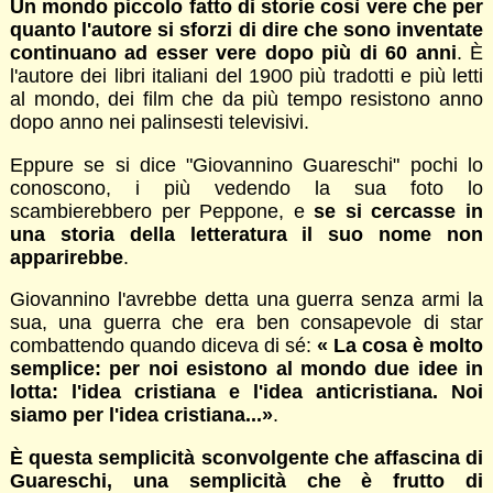
Un mondo piccolo fatto di storie così vere che per
quanto l'autore si sforzi di dire che sono inventate
continuano ad esser vere dopo più di 60 anni
. È
l'autore dei libri italiani del 1900 più tradotti e più letti
al mondo, dei film che da più tempo resistono anno
dopo anno nei palinsesti televisivi.
Eppure se si dice "Giovannino Guareschi" pochi lo
conoscono, i più vedendo la sua foto lo
scambierebbero per Peppone, e
se si cercasse in
una storia della letteratura il suo nome non
apparirebbe
.
Giovannino l'avrebbe detta una guerra senza armi la
sua, una guerra che era ben consapevole di star
combattendo quando diceva di sé:
« La cosa è molto
semplice: per noi esistono al mondo due idee in
lotta: l'idea cristiana e l'idea anticristiana. Noi
siamo per l'idea cristiana...»
.
È questa semplicità sconvolgente che affascina di
Guareschi, una semplicità che è frutto di