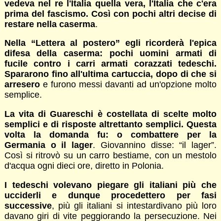
vedeva nel re l'Italia quella vera, l'Italia che c'era
prima del fascismo. Così con pochi altri decise di
restare nella caserma
.
Nella “Lettera al postero” egli ricorderà l'epica
difesa della caserma: pochi uomini armati di
fucile contro i carri armati corazzati tedeschi.
Spararono fino all'ultima cartuccia, dopo di che si
arresero
e furono messi davanti ad un'opzione molto
semplice.
La vita di Guareschi è costellata di scelte molto
semplici e di risposte altrettanto semplici. Questa
volta la domanda fu: o combattere per la
Germania o il lager
. Giovannino disse: “il lager”.
Così si ritrovò su un carro bestiame, con un mestolo
d'acqua ogni dieci ore, diretto in Polonia.
I tedeschi volevano piegare gli italiani più che
ucciderli e dunque procedettero per fasi
successive
, più gli italiani si intestardivano più loro
davano giri di vite peggiorando la persecuzione. Nei