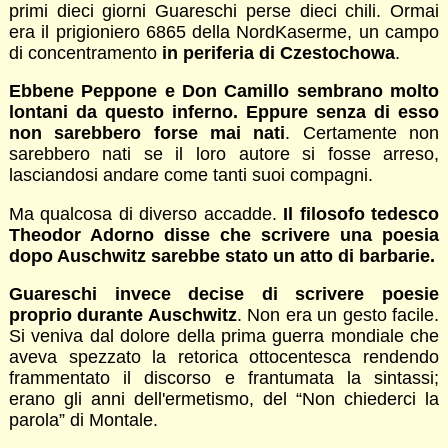
primi dieci giorni Guareschi perse dieci chili. Ormai
era il prigioniero 6865 della NordKaserme, un campo
di concentramento
in periferia di Czestochowa
.
Ebbene Peppone e Don Camillo sembrano molto
lontani da questo inferno. Eppure senza di esso
non sarebbero forse mai nati
. Certamente non
sarebbero nati se il loro autore si fosse arreso,
lasciandosi andare come tanti suoi compagni.
Ma qualcosa di diverso accadde.
Il filosofo tedesco
Theodor Adorno disse che scrivere una poesia
dopo Auschwitz sarebbe stato un atto di barbarie.
Guareschi invece decise di scrivere poesie
proprio durante Auschwitz
. Non era un gesto facile.
Si veniva dal dolore della prima guerra mondiale che
aveva spezzato la retorica ottocentesca rendendo
frammentato il discorso e frantumata la sintassi;
erano gli anni dell'ermetismo, del “Non chiederci la
parola” di Montale.