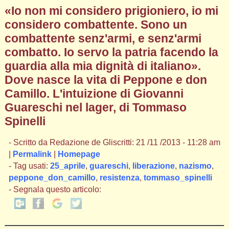
«Io non mi considero prigioniero, io mi
considero combattente. Sono un
combattente senz'armi, e senz'armi
combatto. Io servo la patria facendo la
guardia alla mia dignità di italiano».
Dove nasce la vita di Peppone e don
Camillo. L'intuizione di Giovanni
Guareschi nel lager, di Tommaso
Spinelli
- Scritto da Redazione de Gliscritti: 21 /11 /2013 - 11:28 am
|
Permalink
|
Homepage
- Tag usati:
25_aprile
,
guareschi
,
liberazione
,
nazismo
,
peppone_don_camillo
,
resistenza
,
tommaso_spinelli
- Segnala questo articolo: