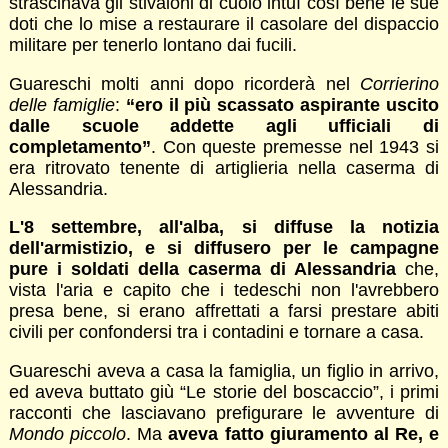
strascinava gli stivaloni di cuoio intuì così bene le sue
doti che lo mise a restaurare il casolare del dispaccio
militare per tenerlo lontano dai fucili.
Guareschi molti anni dopo ricorderà nel
Corrierino
delle famiglie
:
“ero il più scassato aspirante uscito
dalle scuole addette agli ufficiali di
completamento”
. Con queste premesse nel 1943 si
era ritrovato tenente di artiglieria nella caserma di
Alessandria.
L'8 settembre, all'alba, si diffuse la notizia
dell'armistizio, e si diffusero per le campagne
pure i soldati della caserma di Alessandria
che,
vista l'aria e capito che i tedeschi non l'avrebbero
presa bene, si erano affrettati a farsi prestare abiti
civili per confondersi tra i contadini e tornare a casa.
Guareschi aveva a casa la famiglia, un figlio in arrivo,
ed aveva buttato giù “Le storie del boscaccio”, i primi
racconti che lasciavano prefigurare le avventure di
Mondo piccolo
. Ma
aveva fatto giuramento al Re, e