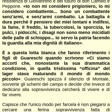
resistenza di Giovannino e del futuro di don Camillo e
Peppone.
«Io non mi considero prigioniero, io mi
considero combattente... Sono un combattente
senz'armi, e senz'armi combatto. La battaglia è
dura perché il pensiero dei miei lontani e indifesi,
la fame, il freddo, la tubercolosi, la sporcizia, le
pulci, i pidocchi, i disagi non sono meno micidiali
delle palle di schioppo... Io servo la patria facendo
la guardia alla mia dignità di italiano»
.
È a questa lotta bianca che fanno riferimento i
figli di Guareschi quando scrivono «Ci siamo
accorti che, nonostante la sua drammatica
condizione, in quella tristissima “officina” del
lager stava maturando il mondo di mondo
piccolo»
. Guareschi spezza il silenzio di Montale,
sovverte gli schemi del campo e decide che invece di
dedicarsi alla sopravvivenza cercherà di vivere e di
far vivere.
Capisce che l'unico modo per farcela è non piegarsi a
cercare una ferina sopravvivenza fatta di