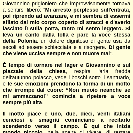
Giovannino prigioniero che improvvisamente tornava
a sentirsi libero: “
Mi arresto perplesso sull'entrata,
poi riprendo ad avanzare, e mi sembra di essermi
sfilato dal mio corpo coperto di stracci e d'averlo
lasciato lì sulla porta, tanto mi sento leggero. Si
leva un canto dalla folla e pare la voce stessa
della Polonia
: un dolore dignitoso di gente usa da
secoli ad essere schiacciata e a risorgere.
Di gente
che viene uccisa sempre e non muore mai
”.
È tempo di tornare nel lager e Giovannino è sul
piazzale della chiesa
, respira l'aria fredda
dell'autunno polacco, vede i boschi sotto il santuario,
e
le sue emozioni prendono la forma di un motto
che irrompe dal cuore: “Non muoio neanche se
mi ammazzano!” comincia a ripetere a voce
sempre più alta
.
Il motto piace e uno, due, dieci, venti italiani
cenciosi e smagriti cominciano a recitarlo
scendendo verso il campo. È qui che inizia
mondo piccolo
, nella scelta di vivere, di restare