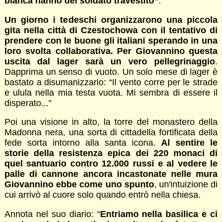
bianca hanno del soldato travestito”
.
Un giorno i tedeschi organizzarono una piccola
gita nella città di Czestochowa con il tentativo di
prendere con le buone gli italiani sperando in una
loro svolta collaborativa. Per Giovannino questa
uscita dal lager sarà un vero pellegrinaggio
.
Dapprima un senso di vuoto. Un solo mese di lager è
bastato a disumanizzarlo: “Il vento corre per le strade
e ulula nella mia testa vuota. Mi sembra di essere il
disperato...”
Poi una visione in alto, la torre del monastero della
Madonna nera, una sorta di cittadella fortificata della
fede sorta intorno alla santa icona.
Al sentire le
storie della resistenza epica dei 220 monaci di
quel santuario contro 12.000 russi e al vedere le
palle di cannone ancora incastonate nelle mura
Giovannino ebbe come uno spunto
, un'intuizione di
cui arrivò al cuore solo quando entrò nella chiesa.
Annota nel suo diario: “
Entriamo nella basilica e ci