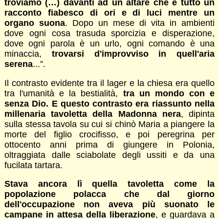
troviamo (…) davanti ad un altare che è tutto un
racconto fiabesco di ori e di luci mentre un
organo suona
. Dopo un mese di vita in ambienti
dove ogni cosa trasuda sporcizia e disperazione,
dove ogni parola è un urlo, ogni comando è una
minaccia,
trovarsi d'improvviso in quell'aria
serena
...”.
Il contrasto evidente tra il lager e la chiesa era quello
tra l'umanità e la bestialità,
tra un mondo con e
senza Dio. E questo contrasto era riassunto nella
millenaria tavoletta della Madonna nera
, dipinta
sulla stessa tavola su cui si chinò Maria a piangere la
morte del figlio crocifisso, e poi peregrina per
ottocento anni prima di giungere in Polonia,
oltraggiata dalle sciabolate degli ussiti e da una
fucilata tartara.
Stava ancora lì quella tavoletta come la
popolazione polacca che dal giorno
dell'occupazione non aveva più suonato le
campane in attesa della liberazione
, e guardava a