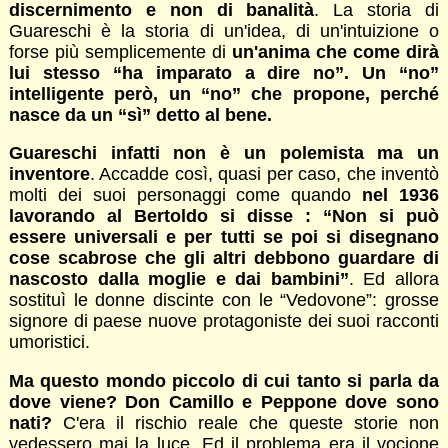
discernimento e non di banalità
. La storia di
Guareschi è la storia di un'idea, di un'intuizione o
forse più semplicemente di
un'anima che come dirà
lui stesso “ha imparato a dire no”. Un “no”
intelligente però, un “no” che propone, perché
nasce da un “sì” detto al bene.
Guareschi infatti non è un polemista ma un
inventore
. Accadde così, quasi per caso, che inventò
molti dei suoi personaggi come quando
nel 1936
lavorando al Bertoldo si disse : “Non si può
essere universali e per tutti se poi si disegnano
cose scabrose che gli altri debbono guardare di
nascosto dalla moglie e dai bambini”
. Ed allora
sostituì le donne discinte con le “Vedovone”: grosse
signore di paese nuove protagoniste dei suoi racconti
umoristici.
Ma questo mondo piccolo di cui tanto si parla da
dove viene? Don Camillo e Peppone dove sono
nati?
C'era il rischio reale che queste storie non
vedessero mai la luce. Ed il problema era il vocione