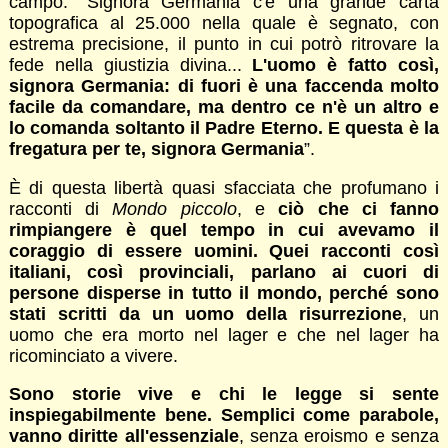
campo: “Signora Germania c'è una grande carta
topografica al 25.000 nella quale è segnato, con
estrema precisione, il punto in cui potrò ritrovare la
fede nella giustizia divina...
L'uomo è fatto così,
signora Germania: di fuori è una faccenda molto
facile da comandare, ma dentro ce n'è un altro e
lo comanda soltanto il Padre Eterno. E questa è la
fregatura per te, signora Germania
”.
È di questa libertà quasi sfacciata che profumano i
racconti di
Mondo piccolo
, e
ciò che ci fanno
rimpiangere è quel tempo in cui avevamo il
coraggio di essere uomini. Quei racconti così
italiani, così provinciali, parlano ai cuori di
persone disperse in tutto il mondo, perché sono
stati scritti da un uomo della risurrezione
, un
uomo che era morto nel lager e che nel lager ha
ricominciato a vivere.
Sono storie vive e chi le legge si sente
inspiegabilmente bene. Semplici come parabole,
vanno diritte all'essenziale
, senza eroismo e senza