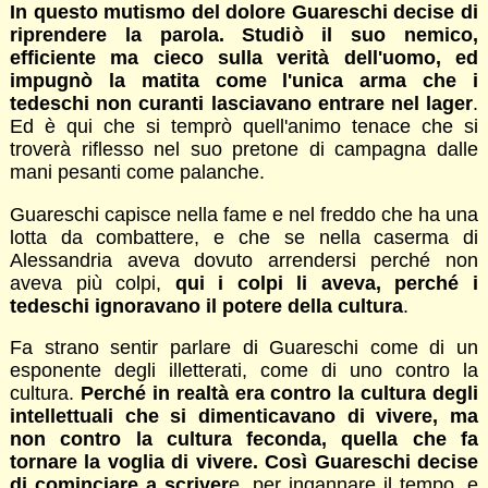
In questo mutismo del dolore Guareschi decise di
riprendere la parola. Studiò il suo nemico,
efficiente ma cieco sulla verità dell'uomo, ed
impugnò la matita come l'unica arma che i
tedeschi non curanti lasciavano entrare nel lager
.
Ed è qui che si temprò quell'animo tenace che si
troverà riflesso nel suo pretone di campagna dalle
mani pesanti come palanche.
Guareschi capisce nella fame e nel freddo che ha una
lotta da combattere, e che se nella caserma di
Alessandria aveva dovuto arrendersi perché non
aveva più colpi,
qui i colpi li aveva, perché i
tedeschi ignoravano il potere della cultura
.
Fa strano sentir parlare di Guareschi come di un
esponente degli illetterati, come di uno contro la
cultura.
Perché in realtà era contro la cultura degli
intellettuali che si dimenticavano di vivere, ma
non contro la cultura feconda, quella che fa
tornare la voglia di vivere. Così Guareschi decise
di cominciare a scriver
e, per ingannare il tempo, e