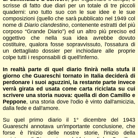
scrisse di fatto due diari per un totale di tre piccoli
quaderni: uno tutto suo con le sue idee e le sue
composizioni (quello che sarà pubblicato nel 1949 col
nome di
Diario clandestino
, contenente estratti del più
corposo “Grande Diario”) ed un altro più preciso ed
oggettivo che nella sua idea avrebbe dovuto
costituire, qualora fosse sopravvissuto, l'ossatura di
un dettagliato dossier per inchiodare alle proprie
colpe tutti i responsabili di quell'inferno.
In realtà parte di quel diario finirà nella stufa il
giorno che Guareschi tornato in Italia deciderà di
perdonare i suoi aguzzini, la restante parte invece
verrà girata ed usata come carta riciclata su cui
scrivere una storia nuova: quella di don Camillo e
Peppone
, una storia dove l'odio è vinto dall'amicizia,
dalla fede e dall'amore.
Su quel primo diario il 1° dicembre del 1943
Guareschi annotava un'importante conclusione, che
forse è l'inizio delle nostre storie, l'inizio della