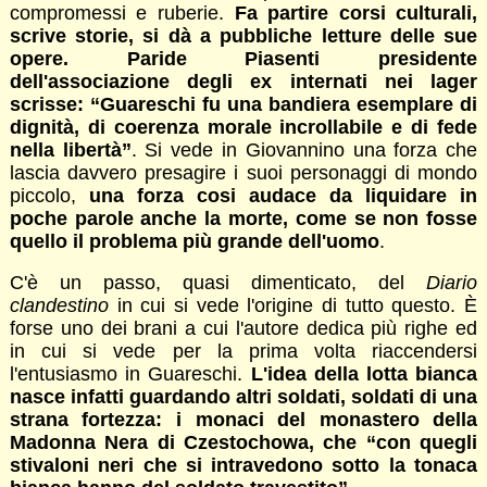
compromessi e ruberie.
Fa partire corsi culturali,
scrive storie, si dà a pubbliche letture delle sue
opere. Paride Piasenti presidente
dell'associazione degli ex internati nei lager
scrisse: “Guareschi fu una bandiera esemplare di
dignità, di coerenza morale incrollabile e di fede
nella libertà”
. Si vede in Giovannino una forza che
lascia davvero presagire i suoi personaggi di mondo
piccolo,
una forza cosi audace da liquidare in
poche parole anche la morte, come se non fosse
quello il problema più grande dell'uomo
.
C'è un passo, quasi dimenticato, del
Diario
clandestino
in cui si vede l'origine di tutto questo. È
forse uno dei brani a cui l'autore dedica più righe ed
in cui si vede per la prima volta riaccendersi
l'entusiasmo in Guareschi.
L'idea della lotta bianca
nasce infatti guardando altri soldati, soldati di una
strana fortezza: i monaci del monastero della
Madonna Nera di Czestochowa, che “con quegli
stivaloni neri che si intravedono sotto la tonaca