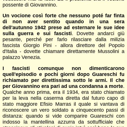
possente di Giovannino.
Un vocione così forte che nessuno poté far finta
di non aver sentito quando in una sera
dell'autunno 1942 prese ad esternare le sue idee
sulla guerra e sui fascisti
. Dovette andarci giù
pesante, perché per farlo rilasciare dalla milizia
fascista Giorgio Pini - allora direttore del Popolo
d'Italia - dovette chiamare direttamente Mussolini a
palazzo Venezia.
I fascisti comunque non dimenticarono
quell'episodio e pochi giorni dopo Guareschi fu
richiamato per direttissima sotto le armi. Il che
per Giovannino era pari ad una condanna a morte
.
Qualche anno prima, era il 1934, era stato chiamato
per la leva nella caserma diretta dal futuro capo di
stato maggiore Efisio Marras il quale si vantava di
riconoscere un vero soldato a cinquecento passi di
distanza: quando si vide comparire Guareschi con
indosso la mantellina azzurra da sottufficiale che