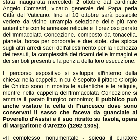
stata inaugurata mercoledì 2 ottobre dal cardinale
Angelo Comastri, vicario generale del Papa perla
Città del Vaticano: fino al 10 ottobre sarà possibile
vedere da vicino un'ampia selezione delle più rare
autentiche con le annesse reliquie e il prezioso parato
dell'Immacolata Concezione, composto da tonacella,
pianeta, borsa per corporale e due stole, che spicca
sugli altri arredi sacri dell'allestimento per la ricchezza
dei tessuti, la complessità dei ricami delle immagini e
dei simboli presenti e la perizia della loro esecuzione.
Il percorso espositivo si sviluppa all'interno della
chiesa: nella cappella in cui è sepolto il pittore Giorgio
de Chirico sono in mostra le autentiche e le reliquie,
mentre nella cappella dell'Immacolata Concezione si
ammira il parato liturgico omonimo;
il pubblico può
anche visitare la cella di Francesco dove sono
conservati il sasso che faceva da guanciale al
Poverello d'Assisi e il suo ritratto su tavola, opera
di Margaritone d'Arezzo (1262-1305)
.
«Il complesso monumentale - spiega il curatore