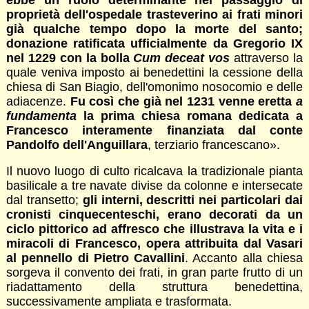
proprietà dell'ospedale trasteverino ai frati minori
già qualche tempo dopo la morte del santo;
donazione ratificata ufficialmente da Gregorio IX
nel 1229 con la bolla
Cum deceat vos
attraverso la
quale veniva imposto ai benedettini la cessione della
chiesa di San Biagio, dell'omonimo nosocomio e delle
adiacenze.
Fu così che già nel 1231 venne eretta
a
fundamenta
la prima chiesa romana dedicata a
Francesco interamente finanziata dal conte
Pandolfo dell'Anguillara
, terziario francescano».
Il nuovo luogo di culto ricalcava la tradizionale pianta
basilicale a tre navate divise da colonne e intersecate
dal transetto;
gli interni, descritti nei particolari dai
cronisti cinquecenteschi, erano decorati da un
ciclo pittorico ad affresco che illustrava la vita e i
miracoli di Francesco, opera attribuita dal Vasari
al pennello di Pietro Cavallini
. Accanto alla chiesa
sorgeva il convento dei frati, in gran parte frutto di un
riadattamento della struttura benedettina,
successivamente ampliata e trasformata.