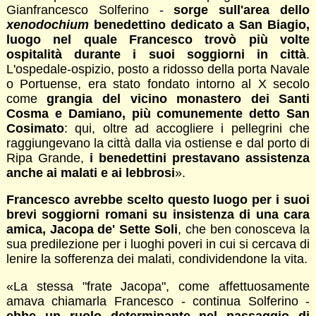
Gianfrancesco Solferino -
sorge sull'area dello
xenodochium
benedettino dedicato a San Biagio,
luogo nel quale Francesco trovò più volte
ospitalità durante i suoi soggiorni in città
.
L'ospedale-ospizio, posto a ridosso della porta Navale
o Portuense, era stato fondato intorno al X secolo
come
grangia del vicino monastero dei Santi
Cosma e Damiano, più comunemente detto San
Cosimato
: qui, oltre ad accogliere i pellegrini che
raggiungevano la città dalla via ostiense e dal porto di
Ripa Grande,
i benedettini prestavano assistenza
anche ai malati e ai lebbrosi
».
Francesco avrebbe scelto questo luogo per i suoi
brevi soggiorni romani su insistenza di una cara
amica, Jacopa de' Sette Soli
, che ben conosceva la
sua predilezione per i luoghi poveri in cui si cercava di
lenire la sofferenza dei malati, condividendone la vita.
«La stessa "frate Jacopa", come affettuosamente
amava chiamarla Francesco - continua Solferino -
ebbe un ruolo determinante nel passaggio di