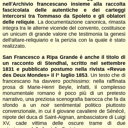
nell'Archivio francescano insieme alla raccolta
fascicolata delle autentiche e dei carteggi
intercorsi tra Tommaso da Spoleto e gli oblatori
delle reliquie
. La documentazione canonica, rimasta
integra tra le alterne vicende del convento, costituisce
un unicum di grande valore che testimonia la genesi
dell'altare-reliquiario e la perizia con la quale è stato
realizzato.
San Francesco a Ripa Grande è anche il titolo di
un racconto di Stendhal, scritto nel settembre
1831 e pubblicato postumo nella rivista «Revue
des Deux Mondes» il l° luglio 1853
. Un testo che di
francescano ha davvero pochissimo: nella raffinata
prosa di Marie-Henri Beyle, infatti, il complesso
monumentale romano è poco più di un pretesto
narrativo, una preziosa scenografia barocca che fa da
sfondo a un
noir
sentimental politico piuttosto
convenzionale, in cui il giovane cavaliere de Sénécé,
nipote del duca di Saint-Aignan, ambasciatore di Luigi
XV, cade vittima delle oscure trame di due