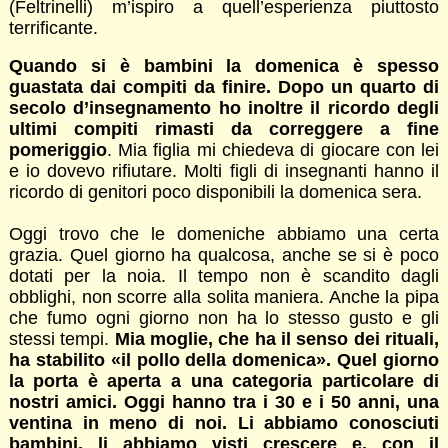
(Feltrinelli) m’ispiro a quell’esperienza piuttosto
terrificante.
Quando si è bambini la domenica è spesso
guastata dai compiti da finire. Dopo un quarto di
secolo d’insegnamento ho inoltre il ricordo degli
ultimi compiti rimasti da correggere a fine
pomeriggio
. Mia figlia mi chiedeva di giocare con lei
e io dovevo rifiutare. Molti figli di insegnanti hanno il
ricordo di genitori poco disponibili la domenica sera.
Oggi trovo che le domeniche abbiamo una certa
grazia. Quel giorno ha qualcosa, anche se si è poco
dotati per la noia. Il tempo non è scandito dagli
obblighi, non scorre alla solita maniera. Anche la pipa
che fumo ogni giorno non ha lo stesso gusto e gli
stessi tempi.
Mia moglie, che ha il senso dei rituali,
ha stabilito «il pollo della domenica». Quel giorno
la porta è aperta a una categoria particolare di
nostri amici. Oggi hanno tra i 30 e i 50 anni, una
ventina in meno di noi. Li abbiamo conosciuti
bambini, li abbiamo visti crescere e, con il