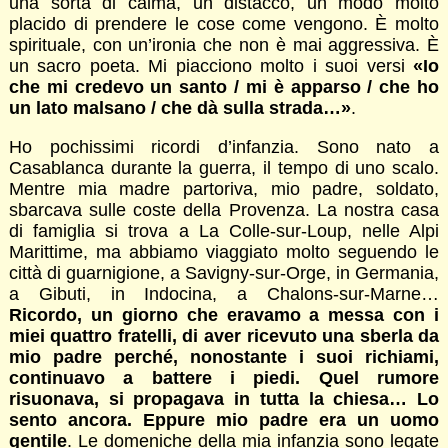
una sorta di calma, un distacco, un modo molto
placido di prendere le cose come vengono. È molto
spirituale, con un’ironia che non è mai aggressiva. È
un sacro poeta. Mi piacciono molto i suoi versi
«Io
che mi credevo un santo / mi è apparso / che ho
un lato malsano / che dà sulla strada…»
.
Ho pochissimi ricordi d’infanzia. Sono nato a
Casablanca durante la guerra, il tempo di uno scalo.
Mentre mia madre partoriva, mio padre, soldato,
sbarcava sulle coste della Provenza. La nostra casa
di famiglia si trova a La Colle-sur-Loup, nelle Alpi
Marittime, ma abbiamo viaggiato molto seguendo le
città di guarnigione, a Savigny-sur-Orge, in Germania,
a Gibuti, in Indocina, a Chalons-sur-Marne…
Ricordo, un giorno che eravamo a messa con i
miei quattro fratelli, di aver ricevuto una sberla da
mio padre perché, nonostante i suoi richiami,
continuavo a battere i piedi. Quel rumore
risuonava, si propagava in tutta la chiesa… Lo
sento ancora. Eppure mio padre era un uomo
gentile
. Le domeniche della mia infanzia sono legate