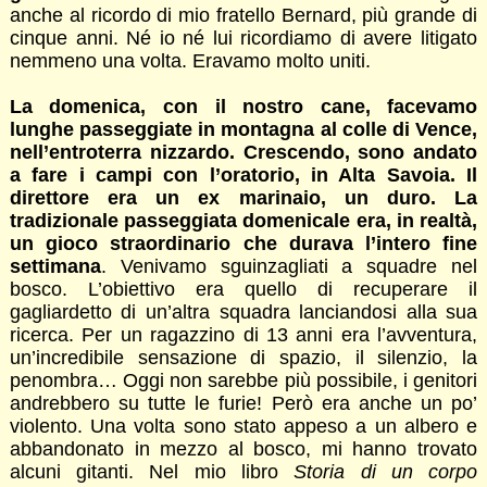
anche al ricordo di mio fratello Bernard, più grande di
cinque anni. Né io né lui ricordiamo di avere litigato
nemmeno una volta. Eravamo molto uniti.
La domenica, con il nostro cane, facevamo
lunghe passeggiate in montagna al colle di Vence,
nell’entroterra nizzardo. Crescendo, sono andato
a fare i campi con l’oratorio, in Alta Savoia. Il
direttore era un ex marinaio, un duro. La
tradizionale passeggiata domenicale era, in realtà,
un gioco straordinario che durava l’intero fine
settimana
. Venivamo sguinzagliati a squadre nel
bosco. L’obiettivo era quello di recuperare il
gagliardetto di un’altra squadra lanciandosi alla sua
ricerca. Per un ragazzino di 13 anni era l’avventura,
un’incredibile sensazione di spazio, il silenzio, la
penombra… Oggi non sarebbe più possibile, i genitori
andrebbero su tutte le furie! Però era anche un po’
violento. Una volta sono stato appeso a un albero e
abbandonato in mezzo al bosco, mi hanno trovato
alcuni gitanti. Nel mio libro
Storia di un corpo