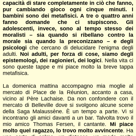
capacità di stare completamente in ciò che fanno,
pur cambiando gioco ogni cinque minuti. I
bambini sono dei metafisici. A tre o quattro anni
fanno domande che ci stupiscono. Gli
adolescenti, invece, sono al tempo stesso dei
moralisti – sia quando si ribellano contro la
morale sia quando la preconizzano – e degli
psicologi
che cercano di delucidare l’enigma degli
adulti.
Noi adulti, per forza di cose, siamo degli
epistemologi, dei ragionieri, dei logici
. Nella vita ci
sono queste tappe e mi piace molto la breve tappa
metafisica.
La domenica mattina accompagno mia moglie al
mercato di Place de la Réunion, accanto a casa,
vicino al Père Lachaise. Da non confondere con il
mercato di Belleville dove si svolgono alcune scene
della Saga Malaussène. È un tempo a parte. Vi si
incontrano gli amici davanti a un bar. Talvolta trovo il
mio amico Thomas Fersen, il cantante.
Mi piace
molto quel ragazzo, lo trovo molto avvincente
. Ha