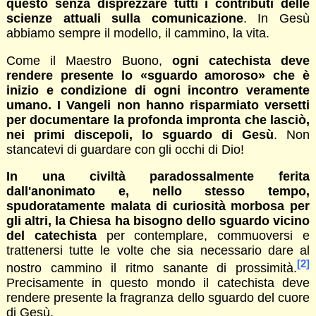
questo senza disprezzare tutti i contributi delle
scienze attuali sulla comunicazione
. In Gesù
abbiamo sempre il modello, il cammino, la vita.
Come il Maestro Buono,
ogni catechista deve
rendere presente lo «sguardo amoroso» che è
inizio e condizione di ogni incontro veramente
umano. I Vangeli non hanno risparmiato versetti
per documentare la profonda impronta che lasciò,
nei primi discepoli, lo sguardo di Gesù
. Non
stancatevi di guardare con gli occhi di Dio!
In una civiltà paradossalmente ferita
dall'anonimato e, nello stesso tempo,
spudoratamente malata di curiosità morbosa per
gli altri, la Chiesa ha bisogno dello sguardo vicino
del catechista
per contemplare, commuoversi e
trattenersi tutte le volte che sia necessario dare al
[2]
nostro cammino il ritmo sanante di prossimità.
Precisamente in questo mondo il catechista deve
rendere presente la fragranza dello sguardo del cuore
di Gesù.