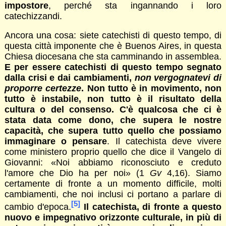
impostore
, perché sta ingannando i loro
catechizzandi.
Ancora una cosa: siete catechisti di questo tempo, di
questa città imponente che è Buenos Aires, in questa
Chiesa diocesana che sta camminando in assemblea.
E per essere catechisti di questo tempo segnato
dalla crisi e dai cambiamenti,
non vergognatevi di
proporre certezze
. Non tutto è in movimento, non
tutto è instabile, non tutto è il risultato della
cultura o del consenso. C'è qualcosa che ci è
stata data come dono, che supera le nostre
capacità, che supera tutto quello che possiamo
immaginare o pensare
. Il catechista deve vivere
come ministero proprio quello che dice il Vangelo di
Giovanni: «Noi abbiamo riconosciuto e creduto
l'amore che Dio ha per noi» (1
Gv
4,16). Siamo
certamente di fronte a un momento difficile, molti
cambiamenti, che noi inclusi ci portano a parlare di
[5]
cambio d'epoca.
Il catechista, di fronte a questo
nuovo e impegnativo orizzonte culturale, in più di