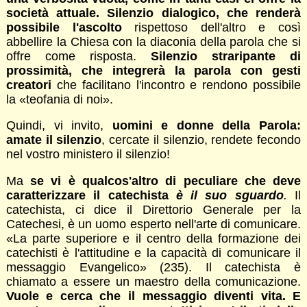
società attuale. Silenzio dialogico, che renderà
possibile l'ascolto
rispettoso dell'altro e così
abbellire la Chiesa con la diaconia della parola che si
offre come risposta.
Silenzio straripante di
prossimità, che integrerà la parola con gesti
creatori
che facilitano l'incontro e rendono possibile
la «teofania di noi».
Quindi, vi invito,
uomini e donne della Parola:
amate il silenzio
, cercate il silenzio, rendete fecondo
nel vostro ministero il silenzio!
Ma
se vi è qualcos'altro di peculiare che deve
caratterizzare il catechista
è il suo sguardo
.
Il
catechista, ci dice il Direttorio Generale per la
Catechesi, è un uomo esperto nell'arte di comunicare.
«La parte superiore e il centro della formazione dei
catechisti è l'attitudine e la capacità di comunicare il
messaggio Evangelico» (235). Il catechista è
chiamato a essere un maestro della comunicazione.
Vuole e cerca che il messaggio diventi vita. E