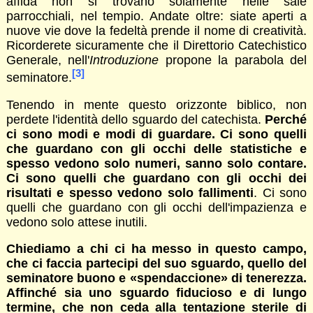
affida non si trovano solamente nelle sale
parrocchiali, nel tempio. Andate oltre: siate aperti a
nuove vie dove la fedeltà prende il nome di creatività.
Ricorderete sicuramente che il Direttorio Catechistico
Generale, nell'
Introduzione
propone la parabola del
[3]
seminatore.
Tenendo in mente questo orizzonte biblico, non
perdete l'identità dello sguardo del catechista.
Perché
ci sono modi e modi di guardare. Ci sono quelli
che guardano con gli occhi delle statistiche e
spesso vedono solo numeri, sanno solo contare.
Ci sono quelli che guardano con gli occhi dei
risultati e spesso vedono solo fallimenti
. Ci sono
quelli che guardano con gli occhi dell'impazienza e
vedono solo attese inutili.
Chiediamo a chi ci ha messo in questo campo,
che ci faccia partecipi del suo sguardo, quello del
seminatore buono e «spendaccione» di tenerezza.
Affinché sia uno sguardo fiducioso e di lungo
termine, che non ceda alla tentazione sterile di