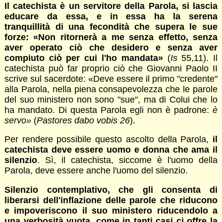
Il catechista è un servitore della Parola, si lascia
educare da essa, e in essa ha la serena
tranquillità di una fecondità che supera le sue
forze: «Non ritornerà a me senza effetto, senza
aver operato ciò che desidero e senza aver
compiuto ciò per cui l'ho mandata»
(
Is
55,11). Il
catechista può far proprio ciò che Giovanni Paolo II
scrive sul sacerdote: «Deve essere il primo "credente"
alla Parola, nella piena consapevolezza che le parole
del suo ministero non sono "sue", ma di Colui che lo
ha mandato. Di questa Parola egli non è padrone:
è
servo»
(
Pastores dabo vobis 26
).
Per rendere possibile questo ascolto della Parola,
il
catechista deve essere uomo e donna che ama il
silenzio
. Sì, il catechista, siccome è l'uomo della
Parola, deve essere anche l'uomo del silenzio.
Silenzio contemplativo, che gli consenta di
liberarsi dell'inflazione delle parole che riducono
e impoveriscono il suo ministero riducendolo a
una verbosità vuota, come in tanti casi ci offre la