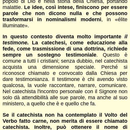
popolo di Dio e nella storia della Chiesa, portando
malattie.
Le idee, così intese, finiscono per essere
parole che non dicono nulla e che possono
trasformarsi in nominalismi moderni
, in «élite
illuminate».
In questo contesto diventa molto importante
il
testimone.
La catechesi, come educazione alla
fede, come trasmissione di una dottrina, richiede
sempre un sostegno testimoniale
. Questo è
comune a tutti i cristiani; senza dubbio, nel catechista
acquista una dimensione speciale. Perché si
riconosce chiamato e convocato dalla Chiesa per
dare testimonianza. Il testimone è chi avendo visto
qualcosa, la vuole raccontare, narrare, comunicare.
Nel catechista l'incontro personale con il Signore non
solo dà attendibilità alle sue parole, ma anche al suo
ministero, a quello che è e quello che fa.
Se il catechista non ha contemplato il Volto del
Verbo fatto carne, non merita di essere chiamato
catechista. Inoltre, può ottenere il nome di