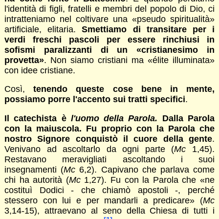
l'identità di figli, fratelli e membri del popolo di Dio, ci
intratteniamo nel coltivare una «pseudo spiritualità»
artificiale, elitaria.
Smettiamo di transitare per i
verdi freschi pascoli per essere rinchiusi in
sofismi paralizzanti di un «cristianesimo in
provetta»
. Non siamo cristiani ma «élite illuminata»
con idee cristiane.
Così,
tenendo queste cose bene in mente,
possiamo porre l'accento sui tratti specifici
.
Il catechista è
l'uomo della Parola.
Dalla Parola
con la maiuscola. Fu proprio con la Parola che
nostro Signore conquistò il cuore della gente
.
Venivano ad ascoltarlo da ogni parte (
Mc
1,45).
Restavano meravigliati ascoltando i suoi
insegnamenti (
Mc
6,2). Capivano che parlava come
chi ha autorità (
Mc
1,27). Fu con la Parola che «ne
costituì Dodici - che chiamò apostoli -, perché
stessero con lui e per mandarli a predicare» (
Mc
3,14-15), attraevano al seno della Chiesa di tutti i