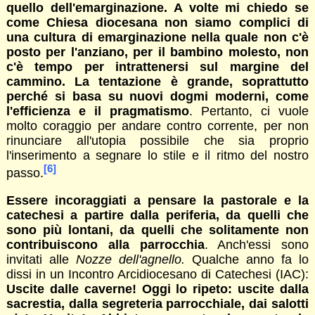
quello dell'emarginazione. A volte mi chiedo se
come Chiesa diocesana non siamo complici di
una cultura di emarginazione nella quale non c'è
posto per l'anziano, per il bambino molesto, non
c'è tempo per intrattenersi sul margine del
cammino. La tentazione è grande, soprattutto
perché si basa su nuovi dogmi moderni, come
l'efficienza e il pragmatismo
. Pertanto, ci vuole
molto coraggio per andare contro corrente, per non
rinunciare all'utopia possibile che sia proprio
l'inserimento a segnare lo stile e il ritmo del nostro
[6]
passo.
Essere incoraggiati a pensare la pastorale e la
catechesi a partire dalla periferia, da quelli che
sono più lontani, da quelli che solitamente non
contribuiscono alla parrocchia
. Anch'essi sono
invitati alle
Nozze dell'agnello.
Qualche anno fa lo
dissi in un Incontro Arcidiocesano di Catechesi (IAC):
Uscite dalle caverne! Oggi lo ripeto: uscite dalla
sacrestia, dalla segreteria parrocchiale, dai salotti