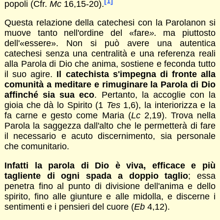
[1]
popoli (Cfr.
Mc
16,15-20).
Questa relazione della catechesi con la Parolanon si
muove tanto nell'ordine del «fare
».
ma piuttosto
dell'«essere». Non si può avere una autentica
catechesi senza una centralità e una referenza reali
alla Parola di Dio che anima, sostiene e feconda tutto
il suo agire.
Il catechista s'impegna di fronte alla
comunità a meditare e rimuginare la Parola di Dio
affinché sia sua eco
. Pertanto, la accoglie con la
gioia che dà lo Spirito (1
Tes
1,6), la interiorizza e la
fa carne e gesto come Maria (
Lc
2,19). Trova nella
Parola la saggezza dall'alto che le permetterà di fare
il necessario e acuto discernimento, sia personale
che comunitario.
Infatti la parola di Dio è viva, efficace e più
tagliente di ogni spada a doppio taglio
; essa
penetra fino al punto di divisione dell'anima e dello
spirito, fino alle giunture e alle midolla, e discerne i
sentimenti e i pensieri del cuore (
Eb
4,12).