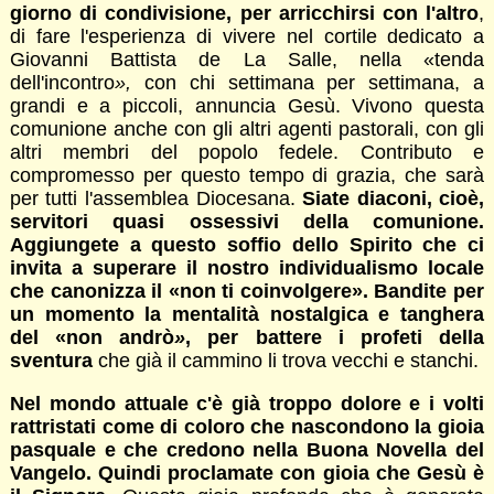
giorno di condivisione, per arricchirsi con l'altro
,
di fare l'esperienza di vivere nel cortile dedicato a
Giovanni Battista de La Salle, nella «tenda
dell'incontro
»,
con chi settimana per settimana, a
grandi e a piccoli, annuncia Gesù. Vivono questa
comunione anche con gli altri agenti pastorali, con gli
altri membri del popolo fedele. Contributo e
compromesso per questo tempo di grazia, che sarà
per tutti l'assemblea Diocesana.
Siate diaconi, cioè,
servitori quasi ossessivi della comunione.
Aggiungete a questo soffio dello Spirito che ci
invita a superare il nostro individualismo locale
che canonizza il «non ti coinvolgere». Bandite per
un momento la mentalità nostalgica e tanghera
del «non andrò
»
, per battere i profeti della
sventura
che già il cammino li trova vecchi e stanchi.
Nel mondo attuale c'è già troppo dolore e i volti
rattristati come di coloro che nascondono la gioia
pasquale e che credono nella Buona Novella del
Vangelo. Quindi proclamate con gioia che Gesù è