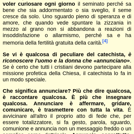
voler curiosare ogni giorno
il seminato perché sa
bene che sia addormentato o sia sveglio, il seme
cresce da solo. Uno sguardo pieno di speranza e di
amore, che quando vede spuntare la zizzania in
mezzo al grano non si abbandona a reazioni di
insoddisfazione o allarmismo, perché sa e ha
[4]
memoria della fertilità gratuita della carità.
Se vi è qualcosa di peculiare del catechista,
è
riconoscere l'uomo e la donna che «annunciano
»
.
Se è certo che tutti i cristiani devono partecipare alla
missione profetica della Chiesa, il catechista lo fa in
un modo speciale.
Che significa annunciare? Più che dire qualcosa,
è raccontare qualcosa.
È più che insegnare
qualcosa. Annunciare è affermare, gridare,
comunicare, è trasmettere con tutta la vita
. È
avvicinare all'altro il proprio atto di fede che, per
essere totalizzatore, si fa gesto, parola, sguardo,
comunione e annuncia non un messaggio freddo o un