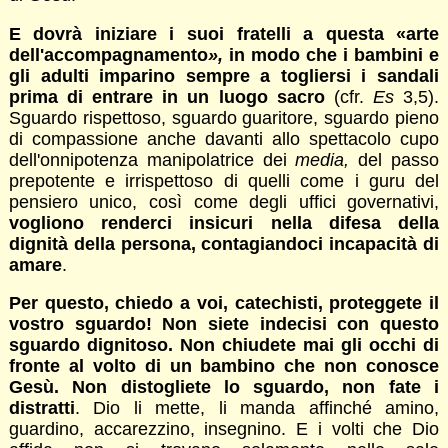
E dovrà iniziare i suoi fratelli a questa «arte
dell'accompagnamento
»,
in modo che i bambini e
gli adulti imparino sempre a togliersi i sandali
prima di entrare in un luogo sacro
(cfr.
Es
3,5).
Sguardo rispettoso, sguardo guaritore, sguardo pieno
di compassione anche davanti allo spettacolo cupo
dell'onnipotenza manipolatrice dei
media,
del passo
prepotente e irrispettoso di quelli come i guru del
pensiero unico, così come degli uffici governativi,
vogliono renderci insicuri nella difesa della
dignità della persona, contagiandoci incapacità di
amare
.
Per questo, chiedo a voi, catechisti, proteggete il
vostro sguardo! Non siete indecisi con questo
sguardo dignitoso. Non chiudete mai gli occhi di
fronte al volto di un bambino che non conosce
Gesù. Non distogliete lo sguardo, non fate i
distratti
. Dio li mette, li manda affinché amino,
guardino, accarezzino, insegnino. E i volti che Dio