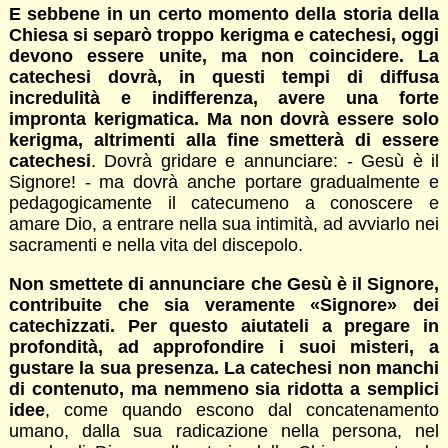
E sebbene in un certo momento della storia della
Chiesa si separò troppo kerigma e catechesi, oggi
devono essere unite, ma non coincidere. La
catechesi dovrà, in questi tempi di diffusa
incredulità e indifferenza, avere una forte
impronta kerigmatica. Ma non dovrà essere solo
kerigma, altrimenti alla fine smetterà di essere
catechesi
. Dovrà gridare e annunciare: - Gesù è il
Signore! - ma dovrà anche portare gradualmente e
pedagogicamente il catecumeno a conoscere e
amare Dio, a entrare nella sua intimità, ad avviarlo nei
sacramenti e nella vita del discepolo.
Non smettete di annunciare che Gesù è il Signore,
contribuite che sia veramente «Signore» dei
catechizzati. Per questo aiutateli a pregare in
profondità, ad approfondire i suoi misteri, a
gustare la sua presenza. La catechesi non manchi
di contenuto, ma nemmeno sia ridotta a semplici
idee
, come quando escono dal concatenamento
umano, dalla sua radicazione nella persona, nel