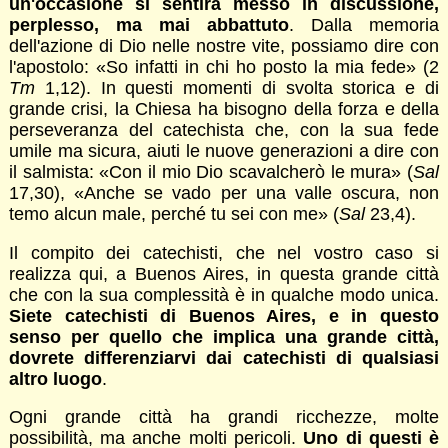
un'occasione si sentirà messo in discussione,
perplesso, ma mai abbattuto
. Dalla memoria
dell'azione di Dio nelle nostre vite, possiamo dire con
l'apostolo: «So infatti in chi ho posto la mia fede» (2
Tm
1,12). In questi momenti di svolta storica e di
grande crisi, la Chiesa ha bisogno della forza e della
perseveranza del catechista che, con la sua fede
umile ma sicura, aiuti le nuove generazioni a dire con
il salmista: «Con il mio Dio scavalcherò le mura» (
Sal
17,30), «Anche se vado per una valle oscura, non
temo alcun male, perché tu sei con me» (
Sal
23,4).
Il compito dei catechisti, che nel vostro caso si
realizza qui, a Buenos Aires, in questa grande città
che con la sua complessità è in qualche modo unica.
Siete catechisti di Buenos Aires, e in questo
senso per quello che implica una grande città,
dovrete differenziarvi dai catechisti di qualsiasi
altro luogo
.
Ogni grande città ha grandi ricchezze, molte
possibilità, ma anche molti pericoli.
Uno di questi è