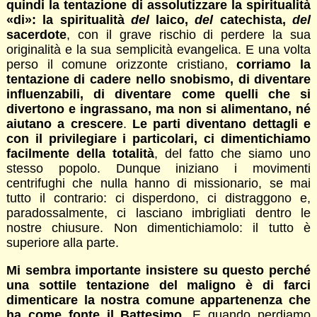
quindi la tentazione di assolutizzare la spiritualità
«di
»: la spiritualità
del
laico,
del
catechista,
del
sacerdote
, con il grave rischio di perdere la sua
originalità e la sua semplicità evangelica. E una volta
perso il comune orizzonte cristiano,
corriamo la
tentazione di cadere nello snobismo, di diventare
influenzabili, di diventare come quelli che si
divertono e ingrassano, ma non si alimentano, né
aiutano a crescere
.
Le parti diventano dettagli e
con il privilegiare i particolari, ci dimentichiamo
facilmente della totalità
, del fatto che siamo uno
stesso popolo. Dunque iniziano i movimenti
centrifughi che nulla hanno di missionario, se mai
tutto il contrario: ci disperdono, ci distraggono e,
paradossalmente, ci lasciano imbrigliati dentro le
nostre chiusure. Non dimentichiamolo: il tutto è
superiore alla parte.
Mi sembra importante insistere su questo perché
una sottile tentazione del maligno è di farci
dimenticare la nostra comune appartenenza che
ha come fonte il Battesimo
. E quando perdiamo