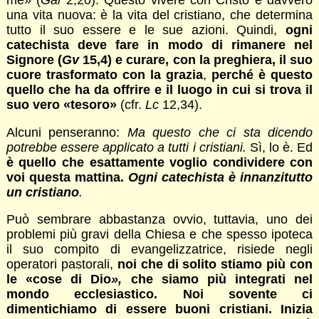
me» (
Gal
2,20). Questo vivere con Cristo è davvero
una vita nuova: è la vita del cristiano, che determina
tutto il suo essere e le sue azioni. Quindi,
ogni
catechista deve fare in modo di rimanere nel
Signore
(
Gv
15,4) e curare, con la preghiera, il suo
cuore trasformato con la grazia
,
perché è questo
quello che ha da offrire e il luogo in cui si trova il
suo vero
«tesoro»
(cfr.
Lc
12,34).
Alcuni penseranno:
Ma questo che ci sta dicendo
potrebbe essere applicato a tutti
i cristiani.
Sì, lo è. Ed
è quello che esattamente voglio condividere con
voi questa mattina.
Ogni catechista è innanzitutto
un cristiano
.
Può sembrare abbastanza ovvio, tuttavia, uno dei
problemi più gravi della Chiesa e che spesso ipoteca
il suo compito di evangelizzatrice, risiede negli
operatori pastorali,
noi che di solito stiamo più con
le «cose di Dio
»,
che siamo più integrati nel
mondo ecclesiastico. Noi sovente ci
dimentichiamo di essere buoni cristiani. Inizia