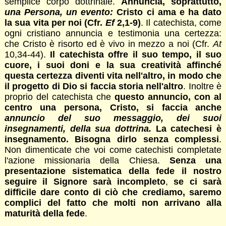
semplice corpo dottrinale.
Annuncia, soprattutto,
una Persona, un evento:
Cristo ci ama e ha dato
la sua vita per noi (Cfr.
Ef
2,1-9)
. Il catechista, come
ogni cristiano annuncia e testimonia una certezza:
che Cristo è risorto ed è vivo in mezzo a noi (Cfr.
At
10,34-44).
Il catechista offre il suo tempo, il suo
cuore, i suoi doni e la sua creatività affinché
questa certezza diventi vita nell'altro, in modo che
il progetto di Dio si faccia storia nell'altro
. Inoltre è
proprio del catechista che
questo annuncio, con al
centro una persona, Cristo, si faccia anche
annuncio del suo messaggio, dei suoi
insegnamenti, della sua dottrina.
La catechesi è
insegnamento. Bisogna dirlo senza complessi
.
Non dimenticate che voi come catechisti completate
l'azione missionaria della Chiesa.
Senza una
presentazione sistematica della fede il nostro
seguire il Signore sarà incompleto
,
se ci sarà
difficile dare conto di ciò che crediamo, saremo
complici del fatto che molti non arrivano alla
maturità della fede
.