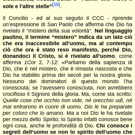
[10]
sole e l’altre stelle”
.
Il Concilio - ed al suo seguito il CCC - riprende
un’espressione di San Paolo che afferma che Dio ha
rivelato il “mistero della sua volontà”.
Nel linguaggio
paolino, il termine “mistero” indica da un lato ciò
che era inaccessibile all’uomo, ma al contempo
ciò che ora è stato reso manifesto, perché Dio,
donandoci il Cristo, si è rivelato all’uomo
, come
afferma
1Cor
2, 7-12: «Parliamo della sapienza di
Dio, che è nel mistero, che è rimasta nascosta e che
Dio ha stabilito prima dei secoli per la nostra gloria.
Nessuno dei dominatori di questo mondo l’ha
conosciuta; se l’avessero conosciuta, non avrebbero
crocifisso il Signore della gloria. Ma, come sta scritto:
Quelle cose che occhio non vide, né orecchio udì,
né
mai entrarono in cuore di uomo,
Dio le ha preparate
per coloro che lo amano
. Ma a noi Dio le ha rivelate
per mezzo dello Spirito; lo Spirito infatti conosce bene
ogni cosa, anche le profondità di Dio.
Chi conosce i
segreti dell’uomo se non lo spirito dell'uomo che