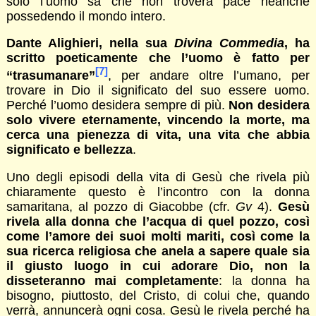
solo l’uomo sa che non troverà pace neanche
possedendo il mondo intero.
Dante Alighieri, nella sua
Divina Commedia
, ha
scritto poeticamente che l’uomo è fatto per
[7]
“trasumanare”
, per andare oltre l’umano, per
trovare in Dio il significato del suo essere uomo.
Perché l’uomo desidera sempre di più.
Non desidera
solo vivere eternamente, vincendo la morte, ma
cerca una pienezza di vita, una vita che abbia
significato e bellezza
.
Uno degli episodi della vita di Gesù che rivela più
chiaramente questo è l’incontro con la donna
samaritana, al pozzo di Giacobbe (cfr.
Gv
4).
Gesù
rivela alla donna che l’acqua di quel pozzo, così
come l’amore dei suoi molti mariti, così come la
sua ricerca religiosa che anela a sapere quale sia
il giusto luogo in cui adorare Dio, non la
disseteranno mai completamente
: la donna ha
bisogno, piuttosto, del Cristo, di colui che, quando
verrà, annuncerà ogni cosa. Gesù le rivela perché ha