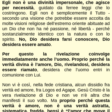
Egli non è una divinità impersonale, che agisce
per necessità
, guidato da ferree leggi che lo
costringono. Egli non è semplicemente il Tutto -
secondo una visione che potrebbe essere accolta da
molte visioni religiose dell’estremo oriente abituate ad
un Dio che non ha né passione, né libertà - perché
sostanzialmente identico con la natura o con lo
spirito.
No, Dio desidera farsi conoscere, Dio
desidera essere amato
.
Per questo la rivelazione coinvolge
immediatamente anche l’uomo. Proprio perché la
verità divina è l’amore, Dio, rivelandosi, desidera
essere riamato
, desidera che l’uomo entri in
comunione con Lui.
Non vi è così, nella fede cristiana, alcun dissidio fra
verità ed amore, fra Logos ed Agape. Gesù Cristo è la
vera rivelazione di Dio e non ve n’è altra che
manifesti il suo volto. Ma
proprio perché questa
verità è amore, non è una verità astratta,
sistematica, fredda, bensì è “l’amor che move il