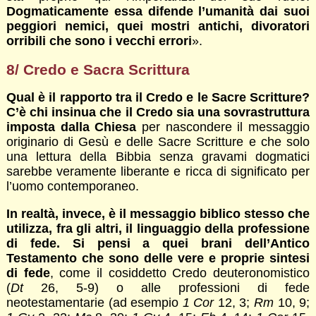
Dogmaticamente essa difende l’umanità dai suoi
peggiori nemici, quei mostri antichi, divoratori
orribili che sono i vecchi errori
».
8/ Credo e Sacra Scrittura
Qual è il rapporto tra il Credo e le Sacre Scritture?
C’è chi insinua che il Credo sia una sovrastruttura
imposta dalla Chiesa
per nascondere il messaggio
originario di Gesù e delle Sacre Scritture e che solo
una lettura della Bibbia senza gravami dogmatici
sarebbe veramente liberante e ricca di significato per
l’uomo contemporaneo.
In realtà, invece, è il messaggio biblico stesso che
utilizza, fra gli altri, il linguaggio della professione
di fede. Si pensi a quei brani dell’Antico
Testamento che sono delle vere e proprie sintesi
di fede
, come il cosiddetto Credo deuteronomistico
(
Dt
26, 5-9) o alle professioni di fede
neotestamentarie (ad esempio
1 Cor
12, 3;
Rm
10, 9;