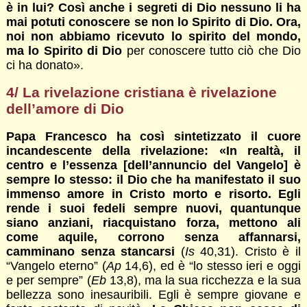
è in lui? Così anche i segreti di Dio nessuno li ha
mai potuti conoscere se non lo Spirito di Dio. Ora,
noi non abbiamo ricevuto lo spirito del mondo,
ma lo Spirito di Dio
per conoscere tutto ciò che Dio
ci ha donato».
4/ La rivelazione cristiana è rivelazione
dell’amore di Dio
Papa Francesco ha così sintetizzato il cuore
incandescente della rivelazione: «
In realtà, il
centro e l’essenza [dell’annuncio del Vangelo] è
sempre lo stesso: il Dio che ha manifestato il suo
immenso amore in Cristo morto e risorto. Egli
rende i suoi fedeli sempre nuovi, quantunque
siano anziani, riacquistano forza, mettono ali
come aquile, corrono senza affannarsi,
camminano senza stancarsi
(
Is
40,31). Cristo è il
“Vangelo eterno” (
Ap
14,6), ed è “lo stesso ieri e oggi
e per sempre” (
Eb
13,8), ma la sua ricchezza e la sua
bellezza sono inesauribili. Egli è sempre giovane e