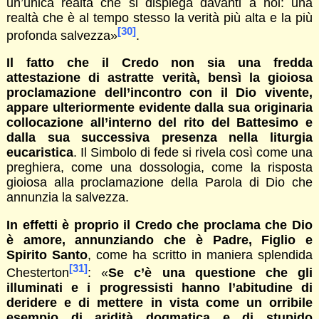
un’unica realtà che si dispiega davanti a noi: una
realtà che è al tempo stesso la verità più alta e la più
[30]
profonda salvezza»
.
Il fatto che il Credo non sia una fredda
attestazione di astratte verità, bensì la gioiosa
proclamazione dell’incontro con il Dio vivente,
appare ulteriormente evidente dalla sua originaria
collocazione all’interno del rito del Battesimo e
dalla sua successiva presenza nella liturgia
eucaristica
. Il Simbolo di fede si rivela così come una
preghiera, come una dossologia, come la risposta
gioiosa alla proclamazione della Parola di Dio che
annunzia la salvezza.
In effetti è proprio il Credo che proclama che Dio
è amore, annunziando che è Padre, Figlio e
Spirito Santo
, come ha scritto in maniera splendida
[31]
Chesterton
: «
Se c’è una questione che gli
illuminati e i progressisti hanno l’abitudine di
deridere e di mettere in vista come un orribile
esempio di aridità dogmatica e di stupido