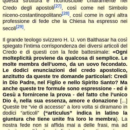
questa struttura è riconoscibile chiaramente nel
[27]
Credo degli apostoli
, così come nel Simbolo
[28]
niceno-costantinopolitano
, così come in ogni altra
professione di fede che la Chiesa ha espresso nei
[29]
secoli
.
Il grande teologo svizzero H. U. von Balthasar ha così
spiegato l’intima corrispondenza dei diversi articoli del
Credo e di questi con la fede battesimale:
«Ogni
molteplicità proviene da qualcosa di semplice. Le
molte membra dell’uomo, da un uovo fecondato.
Le dodici enunciazioni del credo apostolico,
anzitutto da queste tre domande particolari: Credi
in Dio Padre, nel Figlio e nello Spirito Santo? Ma
anche queste tre formule sono espressione - ed è
Gesù a fornircene la prova - del fatto che l’unico
Dio è, nella sua essenza, amore e donazione
[...]
Queste tre “vie di accesso” a loro volta si diramano in
dodici “articoli”
(“articulus” indica in latino la
giuntura che tiene unite fra loro le membra
). La
nostra fede non si affida mai a delle frasi, ma ad