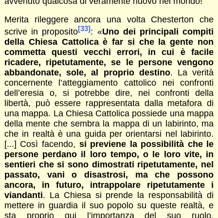
avvenuto qualcosa di veramente nuovo nel mondo!
Merita rileggere ancora una volta Chesterton che
[33]
scrive in proposito
: «
Uno dei principali compiti
della Chiesa Cattolica è far si che la gente non
commetta questi vecchi errori, in cui è facile
ricadere, ripetutamente, se le persone vengono
abbandonate, sole, al proprio destino
. La verità
concernente l’atteggiamento cattolico nei confronti
dell’eresia o, si potrebbe dire, nei confronti della
libertà, può essere rappresentata dalla metafora di
una mappa. La Chiesa Cattolica possiede una mappa
della mente che sembra la mappa di un labirinto, ma
che in realtà è una guida per orientarsi nel labirinto.
[...] Così facendo,
si previene la possibilità che le
persone perdano il loro tempo, o le loro vite, in
sentieri che si sono dimostrati ripetutamente, nel
passato, vani o disastrosi, ma che possono
ancora, in futuro, intrappolare ripetutamente i
viandanti
. La Chiesa si prende la responsabilità di
mettere in guardia il suo popolo su queste realtà, e
sta proprio qui l’importanza del suo ruolo.