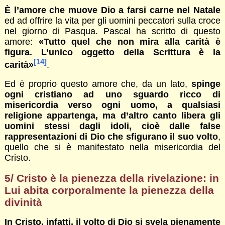
È l’amore che muove Dio a farsi carne nel Natale
ed ad offrire la vita per gli uomini peccatori sulla croce
nel giorno di Pasqua. Pascal ha scritto di questo
amore:
«Tutto quel che non mira alla carità è
figura. L’unico oggetto della Scrittura è la
[14]
carità»
.
Ed è proprio questo amore che, da un lato,
spinge
ogni cristiano ad uno sguardo ricco di
misericordia verso ogni uomo, a qualsiasi
religione appartenga, ma d’altro canto libera gli
uomini stessi dagli idoli, cioè dalle false
rappresentazioni di Dio che sfigurano il suo volto
,
quello che si è manifestato nella misericordia del
Cristo.
5/ Cristo è la pienezza della rivelazione: in
Lui abita corporalmente la pienezza della
divinità
In Cristo, infatti, il volto di Dio si svela pienamente