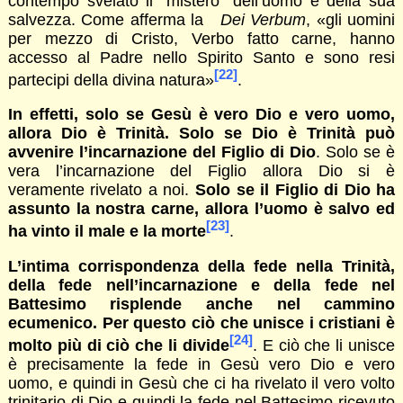
contempo svelato il “mistero” dell’uomo e della sua
salvezza. Come afferma la
Dei
Verbum
, «gli uomini
per mezzo di Cristo, Verbo fatto carne, hanno
accesso al Padre nello Spirito Santo e sono resi
[22]
partecipi della divina natura»
.
In effetti, solo se Gesù è vero Dio e vero uomo,
allora Dio è Trinità. Solo se Dio è Trinità può
avvenire l’incarnazione del Figlio di Dio
. Solo se è
vera l’incarnazione del Figlio allora Dio si è
veramente rivelato a noi.
Solo se il Figlio di Dio ha
assunto la nostra carne, allora l’uomo è salvo ed
[23]
ha vinto il male e la morte
.
L’intima corrispondenza della fede nella Trinità,
della fede nell’incarnazione e della fede nel
Battesimo risplende anche nel cammino
ecumenico. Per questo ciò che unisce i cristiani è
[24]
molto più di ciò che li divide
. E ciò che li unisce
è precisamente la fede in Gesù vero Dio e vero
uomo, e quindi in Gesù che ci ha rivelato il vero volto
trinitario di Dio e quindi la fede nel Battesimo ricevuto