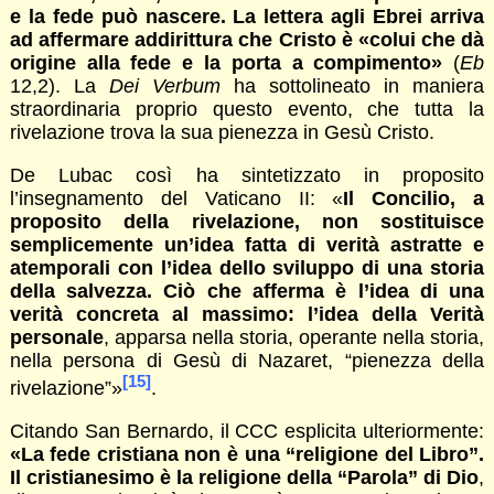
e la fede può nascere. La lettera agli Ebrei arriva
ad affermare addirittura che Cristo è «colui che dà
origine alla fede e la porta a compimento»
(
Eb
12,2). La
Dei Verbum
ha sottolineato in maniera
straordinaria proprio questo evento, che tutta la
rivelazione trova la sua pienezza in Gesù Cristo.
De Lubac così ha sintetizzato in proposito
l’insegnamento del Vaticano II: «
Il Concilio, a
proposito della rivelazione, non sostituisce
semplicemente un’idea fatta di verità astratte e
atemporali con l’idea dello sviluppo di una storia
della salvezza. Ciò che afferma è l’idea di una
verità concreta al massimo: l’idea della Verità
personale
, apparsa nella storia, operante nella storia,
nella persona di Gesù di Nazaret, “pienezza della
[15]
rivelazione”»
.
Citando San Bernardo, il CCC esplicita ulteriormente:
«La fede cristiana non è una “religione del Libro”.
Il cristianesimo è la religione della “Parola” di Dio
,