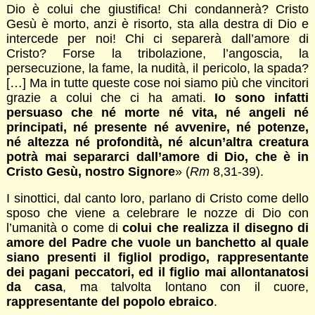
Dio è colui che giustifica! Chi condannerà? Cristo
Gesù è morto, anzi è risorto, sta alla destra di Dio e
intercede per noi! Chi ci separerà dall’amore di
Cristo? Forse la tribolazione, l’angoscia, la
persecuzione, la fame, la nudità, il pericolo, la spada?
[…] Ma in tutte queste cose noi siamo più che vincitori
grazie a colui che ci ha amati.
Io sono infatti
persuaso che né morte né vita, né angeli né
principati, né presente né avvenire, né potenze,
né altezza né profondità, né alcun’altra creatura
potrà mai separarci dall’amore di Dio, che è in
Cristo Gesù, nostro Signore
» (
Rm
8,31-39).
I sinottici, dal canto loro, parlano di Cristo come dello
sposo che viene a celebrare le nozze di Dio con
l’umanità o come di
colui che realizza il disegno di
amore del Padre che vuole un banchetto al quale
siano presenti il figliol prodigo, rappresentante
dei pagani peccatori, ed il figlio mai allontanatosi
da casa
, ma talvolta lontano con il cuore,
rappresentante del popolo ebraico
.