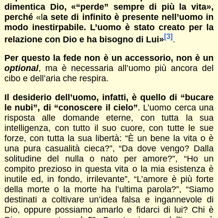
dimentica Dio, «“perde” sempre di più la vita»,
perché
«l
a sete di infinito è presente nell’uomo in
modo inestirpabile. L’uomo è stato creato per la
[3]
relazione con Dio e ha bisogno di Lui
»
.
Per questo la fede non è un accessorio, non è un
optional
, ma è necessaria all’uomo più ancora del
cibo e dell’aria che respira.
Il desiderio dell’uomo, infatti, è quello di “bucare
le nubi”, di “conoscere il cielo”
. L’uomo cerca una
risposta alle domande eterne, con tutta la sua
intelligenza, con tutto il suo cuore, con tutte le sue
forze, con tutta la sua libertà: “È un bene la vita o è
una pura casualità cieca?”, “Da dove vengo? Dalla
solitudine del nulla o nato per amore?”, “Ho un
compito prezioso in questa vita o la mia esistenza è
inutile ed, in fondo, irrilevante”, “L’amore è più forte
della morte o la morte ha l’ultima parola?”, “Siamo
destinati a coltivare un’idea falsa e ingannevole di
Dio, oppure possiamo amarlo e fidarci di lui? Chi è