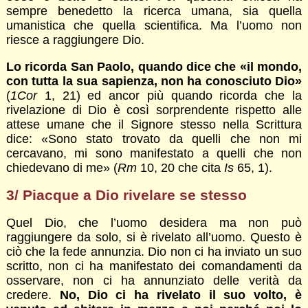
sempre benedetto la ricerca umana, sia quella
umanistica che quella scientifica. Ma l’uomo non
riesce a raggiungere Dio.
Lo ricorda San Paolo, quando dice che «il mondo,
con tutta la sua sapienza, non ha conosciuto Dio»
(
1Cor
1, 21) ed ancor più quando ricorda che la
rivelazione di Dio è così sorprendente rispetto alle
attese umane che il Signore stesso nella Scrittura
dice: «Sono stato trovato da quelli che non mi
cercavano, mi sono manifestato a quelli che non
chiedevano di me» (
Rm
10, 20 che cita
Is
65, 1).
3/ Piacque a Dio rivelare se stesso
Quel Dio, che l’uomo desidera ma non può
raggiungere da solo, si è rivelato all’uomo. Questo è
ciò che la fede annunzia. Dio non ci ha inviato un suo
scritto, non ci ha manifestato dei comandamenti da
osservare, non ci ha annunziato delle verità da
credere.
No, Dio ci ha rivelato il suo volto, è