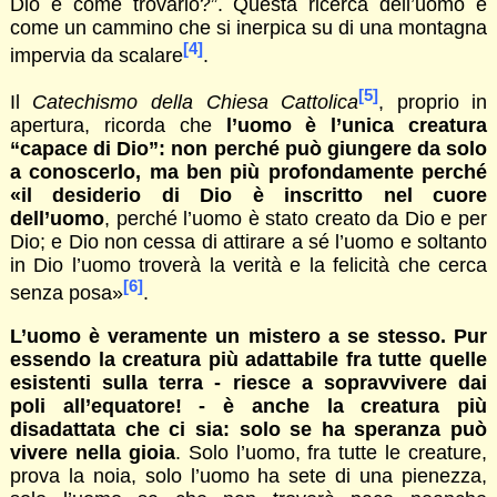
Dio e come trovarlo?”. Questa ricerca dell’uomo è
come un cammino che si inerpica su di una montagna
[4]
impervia da scalare
.
[5]
Il
Catechismo della Chiesa Cattolica
, proprio in
apertura, ricorda che
l’uomo è l’unica creatura
“capace di Dio”: non perché può giungere da solo
a conoscerlo, ma ben più profondamente perché
«il desiderio di Dio è inscritto nel cuore
dell’uomo
, perché l’uomo è stato creato da Dio e per
Dio; e Dio non cessa di attirare a sé l’uomo e soltanto
in Dio l’uomo troverà la verità e la felicità che cerca
[6]
senza posa»
.
L’uomo è veramente un mistero a se stesso. Pur
essendo la creatura più adattabile fra tutte quelle
esistenti sulla terra - riesce a sopravvivere dai
poli all’equatore! - è anche la creatura più
disadattata che ci sia: solo se ha speranza può
vivere nella gioia
. Solo l’uomo, fra tutte le creature,
prova la noia, solo l’uomo ha sete di una pienezza,