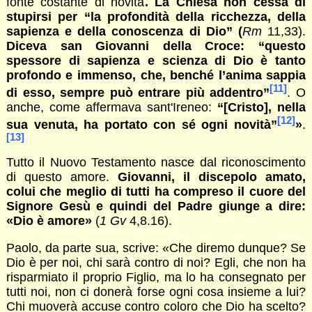
fonte costante di novità
.
La Chiesa non cessa di
stupirsi per “la profondità della ricchezza, della
sapienza e della conoscenza di Dio” (
Rm
11,33).
Diceva san Giovanni della Croce: “questo
spessore di sapienza e scienza di Dio è tanto
profondo e immenso, che, benché l’anima sappia
[11]
di esso, sempre può entrare più addentro”
. O
anche, come affermava sant'Ireneo:
“[Cristo], nella
[12]
sua venuta, ha portato con sé ogni novità”
»
.
[13]
Tutto il Nuovo Testamento nasce dal riconoscimento
di questo amore.
Giovanni, il discepolo amato,
colui che meglio di tutti ha compreso il cuore del
Signore Gesù e quindi del Padre giunge a dire:
«Dio è amore»
(
1 Gv
4,8.16).
Paolo, da parte sua, scrive: «Che diremo dunque? Se
Dio è per noi, chi sarà contro di noi? Egli, che non ha
risparmiato il proprio Figlio, ma lo ha consegnato per
tutti noi, non ci donerà forse ogni cosa insieme a lui?
Chi muoverà accuse contro coloro che Dio ha scelto?