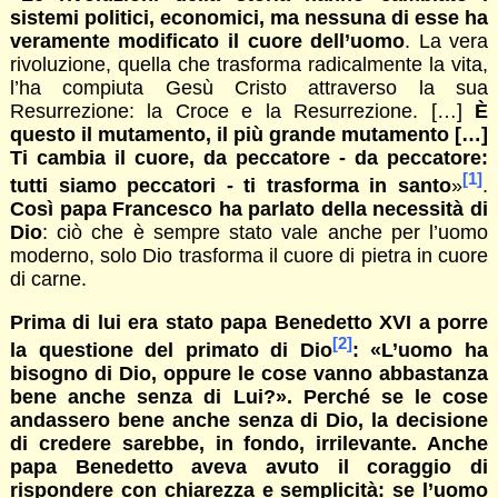
sistemi politici, economici, ma nessuna di esse ha
veramente modificato il cuore dell’uomo
. La vera
rivoluzione, quella che trasforma radicalmente la vita,
l’ha compiuta Gesù Cristo attraverso la sua
Resurrezione: la Croce e la Resurrezione. […]
È
questo il mutamento, il più grande mutamento
[…]
Ti cambia il cuore, da peccatore - da peccatore:
[1]
tutti siamo peccatori - ti trasforma in santo
»
.
Così papa Francesco ha parlato della necessità di
Dio
: ciò che è sempre stato vale anche per l’uomo
moderno, solo Dio trasforma il cuore di pietra in cuore
di carne.
Prima di lui era stato papa Benedetto XVI a porre
[2]
la questione del primato di Dio
:
«
L’uomo ha
bisogno di Dio, oppure le cose vanno abbastanza
bene anche senza di Lui?». Perché se le cose
andassero bene anche senza di Dio, la decisione
di credere sarebbe, in fondo, irrilevante. Anche
papa Benedetto aveva avuto il coraggio di
rispondere con chiarezza e semplicità: se l’uomo