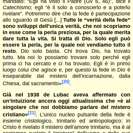
mandato: “Egli ha visto il Padre (Gv 6, 46)”, dice il
Catechismo
; egli “è il solo a conoscerlo e a poterlo
rivelare”. Potremmo dire che la fede è partecipazione
allo sguardo di Gesù [...]
Tutte le “verità della fede”
sono sviluppi dell’unica verità, che noi scopriamo
in esse come la perla preziosa, per la quale merita
dare tutta la vita. Si tratta di Dio. Solo egli può
essere la perla, per la quale noi vendiamo tutto il
resto
. Dio solo basta. Chi trova Dio, ha trovato
tutto. Ma noi lo possiamo trovare solo perché egli
prima ci ha cercato e ci ha trovato. Egli è in primo
luogo colui che agisce e, per questo la fede in Dio è
inseparabile dal mistero dell’incarnazione, dalla
[20]
Chiesa, dal sacramento»
.
Già nel 1938 de Lubac aveva affermato con
un’intuizione ancora oggi attualissima che «è al
singolare che noi dobbiamo parlare del mistero
[21]
cristiano»
. L’unico nucleo pulsante della fede è
insieme cristologico, trinitario ed antropologico: in
Cristo è rivelato il mistero dell’amore trinitario, ma è al