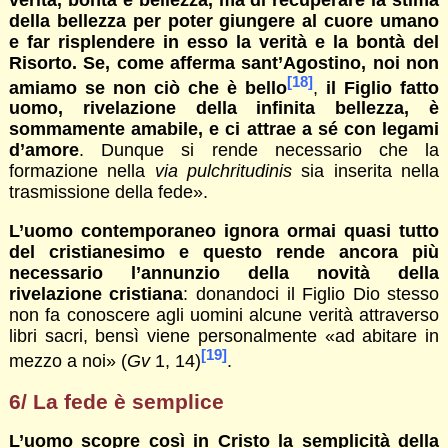
della bellezza per poter giungere al cuore umano
e far risplendere in esso la verità e la bontà del
Risorto. Se, come afferma sant’Agostino, noi non
[18]
amiamo se non ciò che è bello
,
il Figlio fatto
uomo, rivelazione della infinita bellezza, è
sommamente amabile, e ci attrae a sé con legami
d’amore
. Dunque si rende necessario che la
formazione nella
via pulchritudinis
sia inserita nella
trasmissione della fede».
L’uomo contemporaneo ignora ormai quasi tutto
del cristianesimo e questo rende ancora più
necessario l’annunzio della novità della
rivelazione cristiana
: donandoci il Figlio Dio stesso
non fa conoscere agli uomini alcune verità attraverso
libri sacri, bensì viene personalmente «ad abitare in
[19]
mezzo a noi» (
Gv
1, 14)
.
6/ La fede è semplice
L’uomo scopre così in Cristo la semplicità della