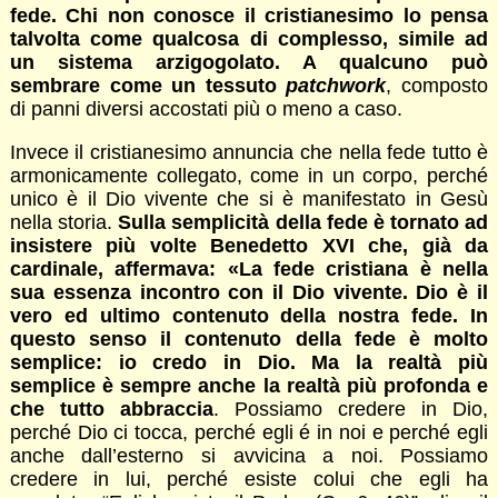
fede. Chi non conosce il cristianesimo lo pensa
talvolta come qualcosa di complesso, simile ad
un sistema arzigogolato. A qualcuno può
sembrare come un tessuto
patchwork
, composto
di panni diversi accostati più o meno a caso.
Invece il cristianesimo annuncia che nella fede tutto è
armonicamente collegato, come in un corpo, perché
unico è il Dio vivente che si è manifestato in Gesù
nella storia.
Sulla semplicità della fede è tornato ad
insistere più volte Benedetto XVI che, già da
cardinale, affermava: «La fede cristiana è nella
sua essenza incontro con il Dio vivente. Dio è il
vero ed ultimo contenuto della nostra fede. In
questo senso il contenuto della fede è molto
semplice: io credo in Dio. Ma la realtà più
semplice è sempre anche la realtà più profonda e
che tutto abbraccia
. Possiamo credere in Dio,
perché Dio ci tocca, perché egli é in noi e perché egli
anche dall’esterno si avvicina a noi. Possiamo
credere in lui, perché esiste colui che egli ha