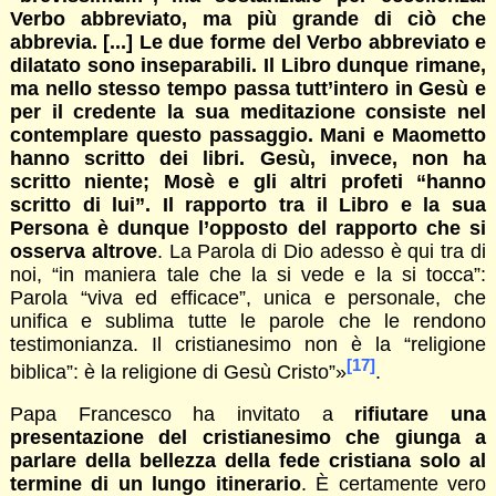
Verbo abbreviato, ma più grande di ciò che
abbrevia. [...] Le due forme del Verbo abbreviato e
dilatato sono inseparabili. Il Libro dunque rimane,
ma nello stesso tempo passa tutt’intero in Gesù e
per il credente la sua meditazione consiste nel
contemplare questo passaggio. Mani e Maometto
hanno scritto dei libri. Gesù, invece, non ha
scritto niente; Mosè e gli altri profeti “hanno
scritto di lui”. Il rapporto tra il Libro e la sua
Persona è dunque l’opposto del rapporto che si
osserva altrove
. La Parola di Dio adesso è qui tra di
noi, “in maniera tale che la si vede e la si tocca”:
Parola “viva ed efficace”, unica e personale, che
unifica e sublima tutte le parole che le rendono
testimonianza. Il cristianesimo non è la “religione
[17]
biblica”: è la religione di Gesù Cristo”»
.
Papa Francesco ha invitato a
rifiutare una
presentazione del cristianesimo che giunga a
parlare della bellezza della fede cristiana solo al
termine di un lungo itinerario
. È certamente vero