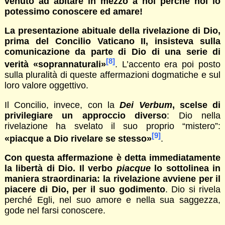
venuto ad abitare in mezzo a noi perché noi lo
potessimo conoscere ed amare!
La presentazione abituale della rivelazione di Dio,
prima del Concilio Vaticano II, insisteva sulla
comunicazione da parte di Dio di una serie di
[8]
verità «soprannaturali»
. L’accento era poi posto
sulla pluralità di queste affermazioni dogmatiche e sul
loro valore oggettivo.
Il Concilio, invece, con la
Dei Verbum
, scelse di
privilegiare un approccio diverso
: Dio nella
rivelazione ha svelato il suo proprio “mistero”:
[9]
«piacque a Dio rivelare se stesso»
.
Con questa affermazione è detta immediatamente
la libertà di Dio. Il verbo
piacque
lo sottolinea in
maniera straordinaria: la rivelazione avviene per il
piacere di Dio, per il suo godimento
. Dio si rivela
perché Egli, nel suo amore e nella sua saggezza,
gode nel farsi conoscere.