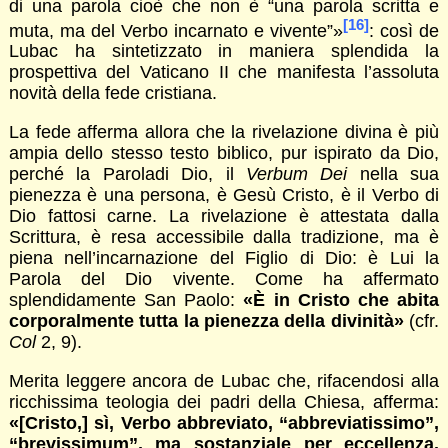
di una parola cioè che non è “una parola scritta e
[16]
muta, ma del Verbo incarnato e vivente”»
: così de
Lubac ha sintetizzato in maniera splendida la
prospettiva del Vaticano II che manifesta l’assoluta
novità della fede cristiana.
La fede afferma allora che la rivelazione divina è più
ampia dello stesso testo biblico, pur ispirato da Dio,
perché la Paroladi Dio, il
Verbum Dei
nella sua
pienezza è una persona, è Gesù Cristo, è il Verbo di
Dio fattosi carne. La rivelazione è attestata dalla
Scrittura, è resa accessibile dalla tradizione, ma è
piena nell’incarnazione del Figlio di Dio: è Lui la
Parola del Dio vivente. Come ha affermato
splendidamente San Paolo:
«È in Cristo che abita
corporalmente tutta la pienezza della divinità»
(cfr.
Col
2, 9).
Merita leggere ancora de Lubac che, rifacendosi alla
ricchissima teologia dei padri della Chiesa, afferma:
«[Cristo,] sì, Verbo abbreviato, “abbreviatissimo”,
“brevissimum”, ma sostanziale per eccellenza.