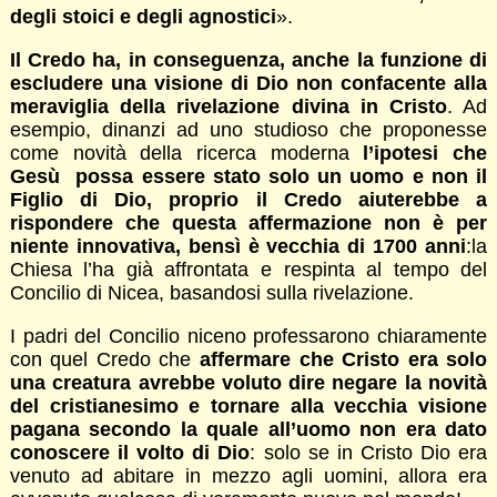
degli stoici e degli agnostici
».
Il Credo ha, in conseguenza, anche la funzione di
escludere una visione di Dio non confacente alla
meraviglia della rivelazione divina in Cristo
. Ad
esempio, dinanzi ad uno studioso che proponesse
come novità della ricerca moderna
l’ipotesi che
Gesù possa essere stato solo un uomo e non il
Figlio di Dio, proprio il Credo aiuterebbe a
rispondere che questa affermazione non è per
niente innovativa, bensì è vecchia di 1700 anni
:la
Chiesa l’ha già affrontata e respinta al tempo del
Concilio di Nicea, basandosi sulla rivelazione.
I padri del Concilio niceno professarono chiaramente
con quel Credo che
affermare che Cristo era solo
una creatura avrebbe voluto dire negare la novità
del cristianesimo e tornare alla vecchia visione
pagana secondo la quale all’uomo non era dato
conoscere il volto di Dio
: solo se in Cristo Dio era
venuto ad abitare in mezzo agli uomini, allora era