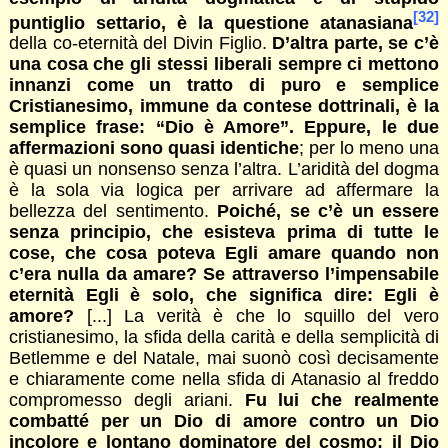
[32]
puntiglio settario, è la questione atanasiana
della co-eternità del Divin Figlio.
D’altra parte, se c’è
una cosa che gli stessi liberali sempre ci mettono
innanzi come un tratto di puro e semplice
Cristianesimo, immune da contese dottrinali, è la
semplice frase: “Dio è Amore”. Eppure, le due
affermazioni sono quasi identiche
; per lo meno una
è quasi un nonsenso senza l’altra. L’aridità del dogma
è la sola via logica per arrivare ad affermare la
bellezza del sentimento.
Poiché, se c’è un essere
senza principio, che esisteva prima di tutte le
cose, che cosa poteva Egli amare quando non
c’era nulla da amare? Se attraverso l’impensabile
eternità Egli è solo, che significa dire: Egli è
amore?
[...] La verità è che lo squillo del vero
cristianesimo, la sfida della carità e della semplicità di
Betlemme e del Natale, mai suonò così decisamente
e chiaramente come nella sfida di Atanasio al freddo
compromesso degli ariani.
Fu lui che realmente
combatté per un Dio di amore contro un Dio
incolore e lontano dominatore del cosmo; il Dio