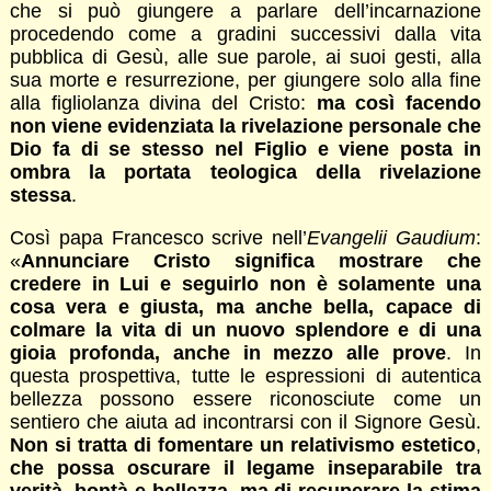
che si può giungere a parlare dell’incarnazione
procedendo come a gradini successivi dalla vita
pubblica di Gesù, alle sue parole, ai suoi gesti, alla
sua morte e resurrezione, per giungere solo alla fine
alla figliolanza divina del Cristo:
ma così facendo
non viene evidenziata la rivelazione personale che
Dio fa di se stesso nel Figlio e viene posta in
ombra la portata teologica della rivelazione
stessa
.
Così papa Francesco scrive nell’
Evangelii Gaudium
:
«
Annunciare Cristo significa mostrare che
credere in Lui e seguirlo non è solamente una
cosa vera e giusta, ma anche bella
, capace di
colmare la vita di un nuovo splendore e di una
gioia profonda, anche in mezzo alle prove
. In
questa prospettiva, tutte le espressioni di autentica
bellezza possono essere riconosciute come un
sentiero che aiuta ad incontrarsi con il Signore Gesù.
Non si tratta di fomentare un relativismo estetico
,
che possa oscurare il legame inseparabile tra
verità, bontà e bellezza, ma di recuperare la stima