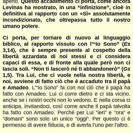
aperto.
Questo accadimento ci porta, come ancora
Levinas ha mostrato, in una “infinizione”, cioè in
definitiva al rapporto con un «Sì» assolutamente
incondizionato, che oltrepassa tutto il nostro
umano potere
.
Ci porta, per tornare di nuovo al linguaggio
biblico, al rapporto vissuto con l’“Io Sono” (
Es
3,14), che è sempre presente al cospetto della
libertà azzardata di noi stessi e ci considera
capaci di essa, e di fronte alla quale però non ci
lascia soli. “Non ti lascerò né ti abbandonerò” (
Gs
1,5). Tra Lui, che ci vuole nella nostra libertà, e
noi, avviene di fatto ciò che è accaduto tra il papà
e Amadeo
. L’“Io Sono” fa con noi ciò che il papà ha
fatto con Amadeo. Lui ci corre dietro e ci sta vicino,
anche se i nostri occhi non lo vedono. E nella corsa ci
anticipa, invitandoci, così come anche il papà talvolta
ha fatto con Amadeo. Perché per Lui “ieri” e “ora” e
“domani” sono solo un unico “oggi”. Per questo ci è
permesso di avere fiducia, e di averla l’uno per l’altro.