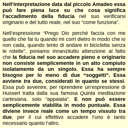
Nell’interpretazione data dal piccolo Amadeo essa
può fare piena luce su che cosa significa
l’accadimento della fiducia
nel suo verificarsi
originario e del tutto reale, nel suo “come funziona”.
Nell’espressione “Prego Dio perché faccia con me
quello che fai tu quando mi corri dietro in modo che io
non cada, quando tento di andare in bicicletta senza
le rotelle”, poniamo innanzitutto attenzione al fatto
che
la fiducia nel suo accadere pieno e originario
non consiste semplicemente in un atto compiuto
isolatamente da un singolo. Essa ha sempre
bisogno per lo meno di due “soggetti”. Essa
avviene
tra
due, considerati in quanto se stessi
.
Essa può avvenire, per riprendere un’espressione di
Husserl tratta dalla sua famosa
Quinta meditazione
cartesiana
, solo “appaiata”.
E non può essere
semplicemente stabilita in modo puntuale. Essa
diviene invece reale come un tempo vissuto tra
due
, per il cui effettivo accadere l’uno è tanto
necessario quanto l’altro.