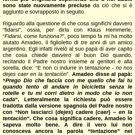
sono state nuovamente precluse
da ciò che si è
aggiunto e sovrapposto in seguito.
Riguardo alla questione di che cosa significhi davvero
“fidarsi”, ossia, per dirla con Klaus Hemmerle,
“
Fidarsi, come funziona?
”, poco tempo fa mi ha molto
aiutato Amadeo, il figlioletto di tre anni di un amico
argentino. Egli infatti rivelò al suo papà di aver capito
che cosa chiede davvero al buon Dio quando,
recitando il Padre nostro insieme ai genitori e alla
sorella, dice: “E non ci indurre in tentazione -
no nos
dejes caer en la tentación
”.
Amadeo disse al papà:
“
Prego Dio che faccia con me quello che fai tu
quando tento di andare in bicicletta senza le
rotelle e tu mi corri dietro in modo che io non
cada
”. Letteralmente la richiesta può essere
tradotta dalla versione spagnola del Padre nostro
con “Non lasciarci (
dejes
) cadere (
caer
) –
en la
tentación
”. Che cosa significa cadere, Amadeo lo
sapeva molto bene. A dire il vero lui non
conosceva ancora la parola “tentazione” nel