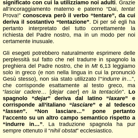
significato con cui la utilizziamo noi adulti
. Grazie
all’incoraggiamento materno e paterno “Dai,
tenta
!
Prova!”
conosceva però il verbo “tentare”, da cui
deriva il sostantivo “tentazione”
. Di per sé egli ha
pertanto interpretato del tutto correttamente la
richiesta del Padre nostro, ma in un modo per noi
certamente inusuale.
Gli esegeti potrebbero naturalmente esprimere delle
perplessità sul fatto che nel tradurre in spagnolo la
preghiera del Padre nostro, che in
Mt
6,13 leggiamo
solo in greco (e non nella lingua in cui la pronunciò
Gesù stesso), non sia stato utilizzato l’“
indurre in
…”,
che corrisponde esattamente al testo greco, ma
“
lasciar cadere
… [
dejar
caer
]
en la tentación
”.
Lo
spagnolo “
dejar
” deriva dal latino “
laxare
” e
corrisponde all’italiano “
lasciare
” e al tedesco
“
lassen
”. “Non lasciare…” pone pertanto
l’accento su un altro campo semantico rispetto a
“indurre in…”
. La traduzione spagnola ha pur
sempre ottenuto il “
nihil obstat
” ecclesiastico.