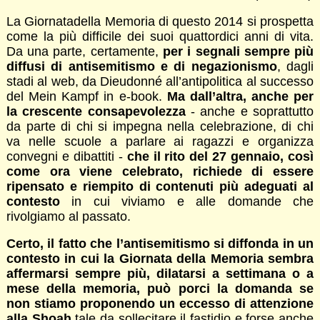
La Giornatadella Memoria di questo 2014 si prospetta
come la più difficile dei suoi quattordici anni di vita.
Da una parte, certamente,
per i segnali sempre più
diffusi di antisemitismo e di negazionismo
, dagli
stadi al web, da Dieudonné all’antipolitica al successo
del Mein Kampf in e-book.
Ma dall’altra, anche per
la crescente consapevolezza
- anche e soprattutto
da parte di chi si impegna nella celebrazione, di chi
va nelle scuole a parlare ai ragazzi e organizza
convegni e dibattiti -
che il rito del 27 gennaio, così
come ora viene celebrato, richiede di essere
ripensato e riempito di contenuti più adeguati al
contesto
in cui viviamo e alle domande che
rivolgiamo al passato.
Certo, il fatto che l’antisemitismo si diffonda in un
contesto in cui la Giornata della Memoria sembra
affermarsi sempre più, dilatarsi a settimana o a
mese della memoria, può porci la domanda se
non stiamo proponendo un eccesso di attenzione
alla Shoah
tale da sollecitare il fastidio e forse anche