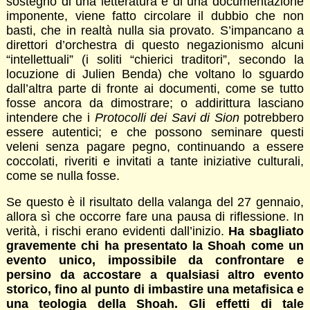
sostegno di una letteratura e di una documentazione
imponente, viene fatto circolare il dubbio che non
basti, che in realtà nulla sia provato. S’impancano a
direttori d’orchestra di questo negazionismo alcuni
“intellettuali” (i soliti “chierici traditori”, secondo la
locuzione di Julien Benda) che voltano lo sguardo
dall’altra parte di fronte ai documenti, come se tutto
fosse ancora da dimostrare; o addirittura lasciano
intendere che i
Protocolli dei Savi di Sion
potrebbero
essere autentici; e che possono seminare questi
veleni senza pagare pegno, continuando a essere
coccolati, riveriti e invitati a tante iniziative culturali,
come se nulla fosse.
Se questo è il risultato della valanga del 27 gennaio,
allora sì che occorre fare una pausa di riflessione. In
verità, i rischi erano evidenti dall’inizio.
Ha sbagliato
gravemente chi ha presentato la Shoah come un
evento unico, impossibile da confrontare e
persino da accostare a qualsiasi altro evento
storico, fino al punto di imbastire una metafisica e
una teologia della Shoah. Gli effetti di tale