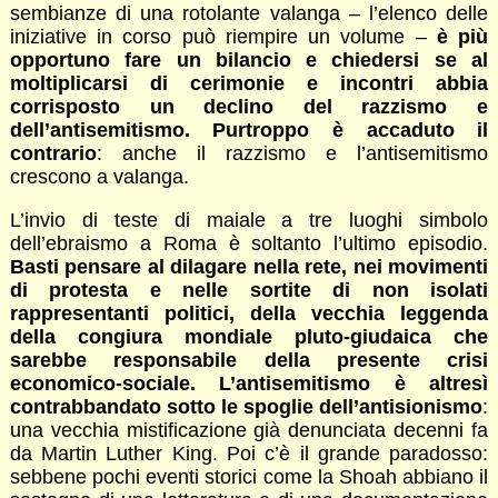
sembianze di una rotolante valanga – l’elenco delle
iniziative in corso può riempire un volume –
è più
opportuno fare un bilancio e chiedersi se al
moltiplicarsi di cerimonie e incontri abbia
corrisposto un declino del razzismo e
dell’antisemitismo. Purtroppo è accaduto il
contrario
: anche il razzismo e l’antisemitismo
crescono a valanga.
L’invio di teste di maiale a tre luoghi simbolo
dell’ebraismo a Roma è soltanto l’ultimo episodio.
Basti pensare al dilagare nella rete, nei movimenti
di protesta e nelle sortite di non isolati
rappresentanti politici, della vecchia leggenda
della congiura mondiale pluto-giudaica che
sarebbe responsabile della presente crisi
economico-sociale. L’antisemitismo è altresì
contrabbandato sotto le spoglie dell’antisionismo
:
una vecchia mistificazione già denunciata decenni fa
da Martin Luther King. Poi c’è il grande paradosso:
sebbene pochi eventi storici come la Shoah abbiano il