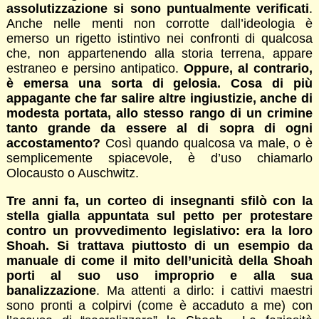
assolutizzazione si sono puntualmente verificati
.
Anche nelle menti non corrotte dall’ideologia è
emerso un rigetto istintivo nei confronti di qualcosa
che, non appartenendo alla storia terrena, appare
estraneo e persino antipatico.
Oppure, al contrario,
è emersa una sorta di gelosia. Cosa di più
appagante che far salire altre ingiustizie, anche di
modesta portata, allo stesso rango di un crimine
tanto grande da essere al di sopra di ogni
accostamento?
Così quando qualcosa va male, o è
semplicemente spiacevole, è d’uso chiamarlo
Olocausto o Auschwitz.
Tre anni fa, un corteo di insegnanti sfilò con la
stella gialla appuntata sul petto per protestare
contro un provvedimento legislativo: era la loro
Shoah. Si trattava piuttosto di un esempio da
manuale di come il mito dell’unicità della Shoah
porti al suo uso improprio e alla sua
banalizzazione
. Ma attenti a dirlo: i cattivi maestri
sono pronti a colpirvi (come è accaduto a me) con