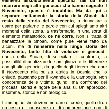
elementi assolutamente specifici, tali da non
ricorrere negli altri genocidi che hanno segnato il
Novecento, questo è indubbio. Ma da qui a
separare nettamente la storia della Shoah dal
resto della storia del Novecento
, a rinunciare a
usare per parlarne le parole con cui spieghiamo altri
momenti della storia, a trasformarla in una sorta di
elemento metastorico,
ce ne corre
. Non si tratta di
banalizzare la Shoah, come pure viene fatto da
alcuni, ma di
reinserire nella lunga storia del
Novecento, tanto fitta di violenze e genocidi
,
quella della Shoah, di sollecitare il confronto, la
possibilità di analizzare le somiglianze e le differenze
con gli altri genocidi, da quello degli Herero che apre
il Novecento alla pulizia etnica in Bosnia che lo
chiude, passando per il Rwanda e la Cambogia. Non
concorrenza delle vittime, quindi, ma confronto dei
processi storici e rigore delle analisi. Un approccio,
insomma, storico e non teologico.
L’immagine che dovremmo dare è, credo, quella di un
processo di conoscenza e di comprensione, non di