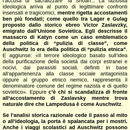
l’accusa di “sacralizzare” la Shoah... La faziosità
ideologica arriva al punto di legittimare confronti
insensati e tragicomici,
mentre rigetta accostamenti
ben più fondati; come quello tra Lager e Gulag
proposto dallo storico ebreo Victor Zaslavzky,
emigrato dall’Unione Sovietica. Egli descrisse il
massacro di Katyn come un caso emblematico
della politica di “pulizia di classe”, come
Auschwitz lo era della politica di “pulizia etnica”
.
E aggiunse: «Il terrore ideologico basato sull’idea
della purificazione della società dai corpi estranei e
nocivi, dai parassiti sociali, definiti in base
all’appartenenza alla classe sociale antagonista
oppure al gruppo etnico nemico, rappresenta il
denominatore comune del regime nazista e di quello
sovietico». Eppure
c’è chi si scandalizza di fronte
all’accostamento di Zaslavsky mentre trova
naturale dire che Lampedusa è come Auschwitz
.
Se l’analisi storica razionale cede il passo al mito
o all’ideologia, la porta è spalancata per i mostri.
Anche i viaggi scolastici ad Auschwitz possono