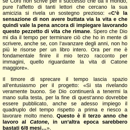
se Corti non scrive per il successo che dà il mondo,
pure l’affetto di tanti lettori che cercano la sua
amicizia si rivela un sostegno prezioso: «
C’è la
sensazione di non avere buttata via la vita e che
quindi vale la pena ancora di impiegare lavorando
questo pezzetto di vita che rimane
. Spero che Dio
mi dia il tempo per terminare ciò che ho in mente di
scrivere, anche se, con l’avanzare degli anni, non ho
più le risorse per un libro intero. Ora per me è
fondamentale finire il mio terzo racconto per
immagini, quello riguardante la vita di Catone
maggiore».
Il timore di sprecare il tempo lascia spazio
all’entusiasmo per il progetto: «Si sta rivelando
veramente buono. Se Dio continuerà a tenermi la
mano sulla testa, per la fine di quest’anno dovrebbe
essere pubblicato, anche se adesso impiego il
quadruplo del tempo rispetto a prima e riesco a
lavorare molto meno.
Questo è il terzo anno che
lavoro al
Catone
, in un’altra epoca sarebbero
bastati 6/8 mesi…
».