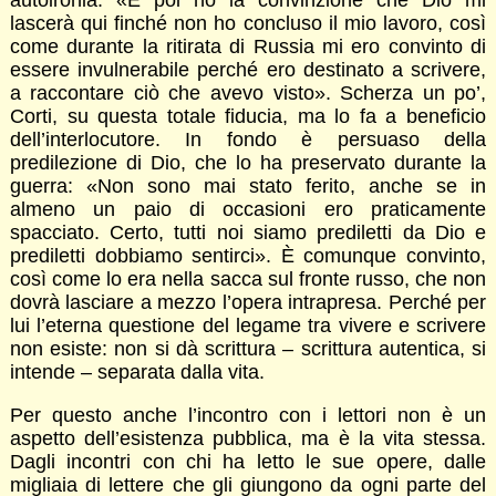
autoironia: «E poi ho la convinzione che Dio mi
lascerà qui finché non ho concluso il mio lavoro, così
come durante la ritirata di Russia mi ero convinto di
essere invulnerabile perché ero destinato a scrivere,
a raccontare ciò che avevo visto». Scherza un po’,
Corti, su questa totale fiducia, ma lo fa a beneficio
dell’interlocutore. In fondo è persuaso della
predilezione di Dio, che lo ha preservato durante la
guerra: «Non sono mai stato ferito, anche se in
almeno un paio di occasioni ero praticamente
spacciato. Certo, tutti noi siamo prediletti da Dio e
prediletti dobbiamo sentirci». È comunque convinto,
così come lo era nella sacca sul fronte russo, che non
dovrà lasciare a mezzo l’opera intrapresa. Perché per
lui l’eterna questione del legame tra vivere e scrivere
non esiste: non si dà scrittura – scrittura autentica, si
intende – separata dalla vita.
Per questo anche l’incontro con i lettori non è un
aspetto dell’esistenza pubblica, ma è la vita stessa.
Dagli incontri con chi ha letto le sue opere, dalle
migliaia di lettere che gli giungono da ogni parte del