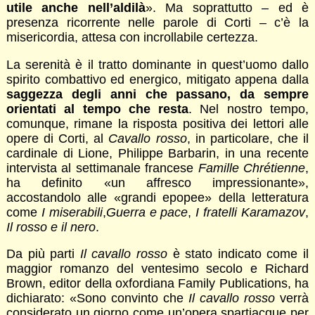
utile anche nell’aldilà
». Ma soprattutto – ed è
presenza ricorrente nelle parole di Corti – c’è la
misericordia, attesa con incrollabile certezza.
La serenità è il tratto dominante in quest’uomo dallo
spirito combattivo ed energico, mitigato appena dalla
saggezza degli anni che passano, da sempre
orientati al tempo che resta
. Nel nostro tempo,
comunque, rimane la risposta positiva dei lettori alle
opere di Corti, al
Cavallo rosso
, in particolare, che il
cardinale di Lione, Philippe Barbarin, in una recente
intervista al settimanale francese
Famille Chrétienne
,
ha definito «un affresco impressionante»,
accostandolo alle «grandi epopee» della letteratura
come
I miserabili
,
Guerra e pace
,
I fratelli Karamazov
,
Il rosso e il nero
.
Da più parti
Il cavallo rosso
è stato indicato come il
maggior romanzo del ventesimo secolo e Richard
Brown, editor della oxfordiana Family Publications, ha
dichiarato: «Sono convinto che
Il cavallo rosso
verrà
considerato un giorno come un’opera spartiacque per