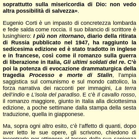
soprattutto sulla misericordia di Dio: non vedo
altra possibilità di salvezza»
.
Eugenio Corti è un impasto di concretezza lombarda
e fede salda come roccia. Il suo bilancio di scrittore è
lusinghiero:
I più non ritornano
, diario della ritirata
di Russia pubblicato nel 1947, ha raggiunto la
sedicesima edizione ed è stato tradotto in inglese
e in francese, così come il romanzo sulla guerra
di liberazione in Italia,
Gli ultimi soldati del re
. C’è
poi la potenza di evocazione drammaturgica della
tragedia
Processo e morte di Stalin
, l’ampia
saggistica sul comunismo e sul mondo cattolico, la
forza narrativa dei racconti per immagini,
La terra
dell’indio
e
L’isola del paradiso
. E c’è
Il cavallo rosso
,
il romanzo maggiore, giunto in Italia alla diciottesima
edizione, a poche settimane dalla stampa della sesta
traduzione, quella in giapponese.
Ma, sopra ogni altro esito, c’è l’affetto di quanti, dopo
aver letto le sue opere, gli scrivono, chiedono di