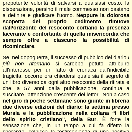
prepotente volontà di salvarsi a qualsiasi costo, la
disperazione, persino il male commesso non bastano
a definire e giudicare l’uomo.
Neppure la dolorosa
scoperta del proprio cedimento rimuove
dall’orizzonte del resoconto cortiano la presenza
lacerante e confortante di quella misericordia che
sempre offre a ciascuno la possibilità di
ricominciare
.
Se, nel dopoguerra, il successo di pubblico del diario
I
più non ritornano
si sarebbe potuto attribuire
all’interesse per un fatto di cronaca dall’indicibile
tragicità, occorre ora chiedersi quale sia il segreto di
un libro diverso da ogni altro resoconto della ritirata e
che, a 57 anni dalla pubblicazione, continua a
suscitare l’attenzione crescente dei lettori. Non a caso
nel giro di poche settimane sono giunte in libreria
due diverse edizioni del diario: la settima presso
Mursia e la pubblicazione nella collana “I libri
dello spirito cristiano”, della Bur
. È forte la
sensazione che, in un tempo a cui fa difetto la
speranza, colpisca la testimonianza di una positiva