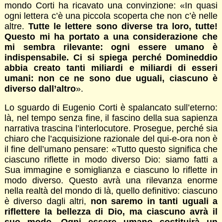
mondo Corti ha ricavato una convinzione: «In quasi
ogni lettera c’è una piccola scoperta che non c’è nelle
altre.
Tutte le lettere sono diverse tra loro, tutte!
Questo mi ha portato a una considerazione che
mi sembra rilevante: ogni essere umano è
indispensabile. Ci si spiega perché Domineddio
abbia creato tanti miliardi e miliardi di esseri
umani: non ce ne sono due uguali, ciascuno è
diverso dall’altro
».
Lo sguardo di Eugenio Corti è spalancato sull’eterno:
là, nel tempo senza fine, il fascino della sua sapienza
narrativa trascina l’interlocutore. Prosegue, perché sia
chiaro che l’acquisizione razionale del qui-e-ora non è
il fine dell’umano pensare: «Tutto questo significa che
ciascuno riflette in modo diverso Dio: siamo fatti a
Sua immagine e somiglianza e ciascuno lo riflette in
modo diverso. Questo avrà una rilevanza enorme
nella realtà del mondo di là, quello definitivo: ciascuno
è diverso dagli altri,
non saremo in tanti uguali a
riflettere la bellezza di Dio, ma ciascuno avrà il