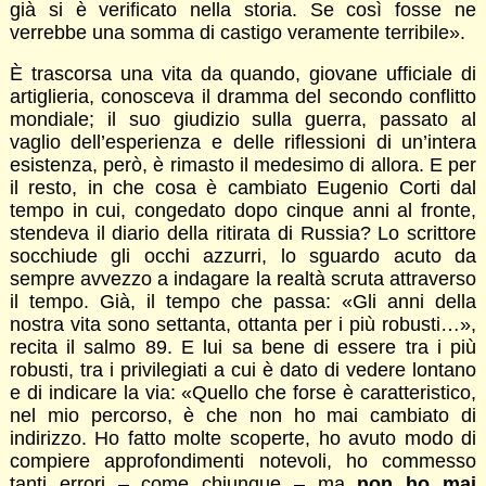
già si è verificato nella storia. Se così fosse ne
verrebbe una somma di castigo veramente terribile».
È trascorsa una vita da quando, giovane ufficiale di
artiglieria, conosceva il dramma del secondo conflitto
mondiale; il suo giudizio sulla guerra, passato al
vaglio dell’esperienza e delle riflessioni di un’intera
esistenza, però, è rimasto il medesimo di allora. E per
il resto, in che cosa è cambiato Eugenio Corti dal
tempo in cui, congedato dopo cinque anni al fronte,
stendeva il diario della ritirata di Russia? Lo scrittore
socchiude gli occhi azzurri, lo sguardo acuto da
sempre avvezzo a indagare la realtà scruta attraverso
il tempo. Già, il tempo che passa: «Gli anni della
nostra vita sono settanta, ottanta per i più robusti…»,
recita il salmo 89. E lui sa bene di essere tra i più
robusti, tra i privilegiati a cui è dato di vedere lontano
e di indicare la via: «Quello che forse è caratteristico,
nel mio percorso, è che non ho mai cambiato di
indirizzo. Ho fatto molte scoperte, ho avuto modo di
compiere approfondimenti notevoli, ho commesso
tanti errori – come chiunque – ma
non ho mai