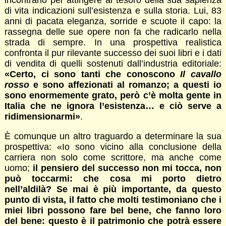
incontrarlo per attingere al tesoro della sua sapienza
di vita indicazioni sull’esistenza e sulla storia. Lui, 83
anni di pacata eleganza, sorride e scuote il capo: la
rassegna delle sue opere non fa che radicarlo nella
strada di sempre. In una prospettiva realistica
confronta il pur rilevante successo dei suoi libri e i dati
di vendita di quelli sostenuti dall’industria editoriale:
«Certo, ci sono tanti che conoscono
Il cavallo
rosso
e sono affezionati al romanzo; a questi io
sono enormemente grato, però c’è molta gente in
Italia che ne ignora l’esistenza… e ciò serve a
ridimensionarmi»
.
È comunque un altro traguardo a determinare la sua
prospettiva: «Io sono vicino alla conclusione della
carriera non solo come scrittore, ma anche come
uomo;
il pensiero del successo non mi tocca, non
può toccarmi: che cosa mi porto dietro
nell’aldilà? Se mai è più importante, da questo
punto di vista, il fatto che molti testimoniano che i
miei libri possono fare bel bene, che fanno loro
del bene: questo è il patrimonio che potrà essere