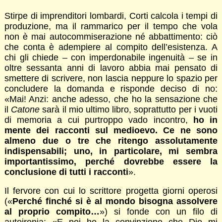
Stirpe di imprenditori lombardi, Corti calcola i tempi di
produzione, ma il rammarico per il tempo che vola
non è mai autocommiserazione né abbattimento: ciò
che conta è adempiere al compito dell’esistenza. A
chi gli chiede – con imperdonabile ingenuità – se in
oltre sessanta anni di lavoro abbia mai pensato di
smettere di scrivere, non lascia neppure lo spazio per
concludere la domanda e risponde deciso di no:
«Mai! Anzi: anche adesso, che ho la sensazione che
il
Catone
sarà il mio ultimo libro, soprattutto per i vuoti
di memoria a cui purtroppo vado incontro,
ho in
mente dei racconti sul medioevo. Ce ne sono
almeno due o tre che ritengo assolutamente
indispensabili; uno, in particolare, mi sembra
importantissimo, perché dovrebbe essere la
conclusione di tutti i racconti
».
Il fervore con cui lo scrittore progetta giorni operosi
(«
Perché finché si è al mondo bisogna assolvere
al proprio compito…
») si fonde con un filo di