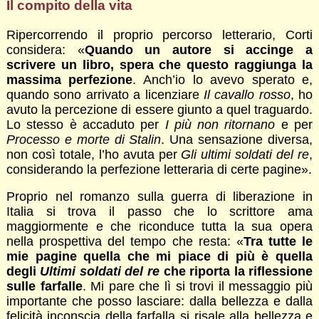
Il compito della vita
Ripercorrendo il proprio percorso letterario, Corti
considera: «
Quando un autore si accinge a
scrivere un libro, spera che questo raggiunga la
massima perfezione
. Anch’io lo avevo sperato e,
quando sono arrivato a licenziare
Il cavallo rosso
, ho
avuto la percezione di essere giunto a quel traguardo.
Lo stesso è accaduto per
I più non ritornano
e per
Processo e morte di Stalin
. Una sensazione diversa,
non così totale, l’ho avuta per
Gli ultimi soldati del re
,
considerando la perfezione letteraria di certe pagine».
Proprio nel romanzo sulla guerra di liberazione in
Italia si trova il passo che lo scrittore ama
maggiormente e che riconduce tutta la sua opera
nella prospettiva del tempo che resta: «
Tra tutte le
mie pagine quella che mi piace di più è quella
degli
Ultimi soldati del re
che riporta la riflessione
sulle farfalle
. Mi pare che lì si trovi il messaggio più
importante che posso lasciare: dalla bellezza e dalla
felicità inconscia della farfalla si risale alla bellezza e