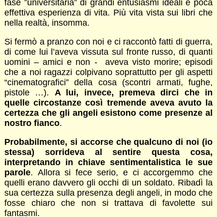
fase ”universitaria” di grandi entusiasmi ideali e poca
effettiva esperienza di vita. Più vita vista sui libri che
nella realtà, insomma.
Si fermò a pranzo con noi e ci raccontò fatti di guerra,
di come lui l’aveva vissuta sul fronte russo, di quanti
uomini – amici e non - aveva visto morire; episodi
che a noi ragazzi colpivano soprattutto per gli aspetti
“cinematografici” della cosa (scontri armati, fughe,
pistole …).
A lui, invece, premeva dirci che in
quelle circostanze così tremende aveva avuto la
certezza che gli angeli esistono come presenze al
nostro fianco
.
Probabilmente, si accorse che qualcuno di noi (io
stessa) sorrideva al sentire questa cosa,
interpretando in chiave sentimentalistica le sue
parole
. Allora si fece serio, e ci accorgemmo che
quelli erano davvero gli occhi di un soldato. Ribadì la
sua certezza sulla presenza degli angeli, in modo che
fosse chiaro che non si trattava di favolette sui
fantasmi.