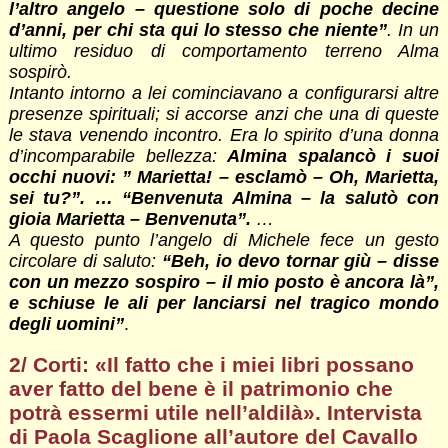
l’altro angelo – questione solo di poche decine
d’anni, per chi sta qui lo stesso che niente”
. In un
ultimo residuo di comportamento terreno Alma
sospirò.
Intanto intorno a lei cominciavano a configurarsi altre
presenze spirituali; si accorse anzi che una di queste
le stava venendo incontro. Era lo spirito d’una donna
d’incomparabile bellezza:
Almina spalancò i suoi
occhi nuovi: ” Marietta! – esclamò – Oh, Marietta,
sei tu?”. … “Benvenuta Almina – la salutò con
gioia Marietta – Benvenuta”.
…
A questo punto l’angelo di Michele fece un gesto
circolare di saluto:
“Beh, io devo tornar giù – disse
con un mezzo sospiro – il mio posto è ancora là”,
e schiuse le ali per lanciarsi nel tragico mondo
degli uomini”
.
2/ Corti: «Il fatto che i miei libri possano
aver fatto del bene è il patrimonio che
potrà essermi utile nell’aldilà». Intervista
di Paola Scaglione all’autore del Cavallo