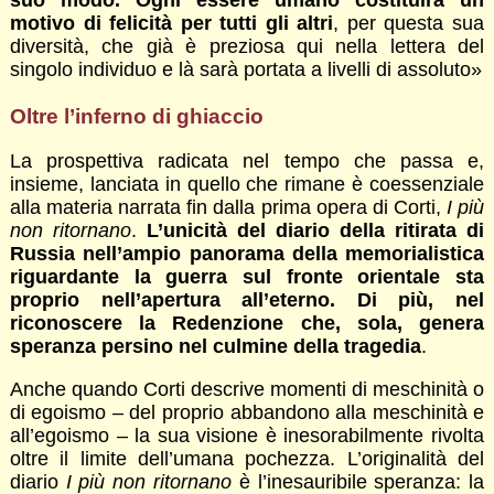
suo modo. Ogni essere umano costituirà un
motivo di felicità per tutti gli altri
, per questa sua
diversità, che già è preziosa qui nella lettera del
singolo individuo e là sarà portata a livelli di assoluto»
Oltre l’inferno di ghiaccio
La prospettiva radicata nel tempo che passa e,
insieme, lanciata in quello che rimane è coessenziale
alla materia narrata fin dalla prima opera di Corti,
I più
non ritornano
.
L’unicità del diario della ritirata di
Russia nell’ampio panorama della memorialistica
riguardante la guerra sul fronte orientale sta
proprio nell’apertura all’eterno. Di più, nel
riconoscere la Redenzione che, sola, genera
speranza persino nel culmine della tragedia
.
Anche quando Corti descrive momenti di meschinità o
di egoismo – del proprio abbandono alla meschinità e
all’egoismo – la sua visione è inesorabilmente rivolta
oltre il limite dell’umana pochezza. L’originalità del
diario
I più non ritornano
è l’inesauribile speranza: la