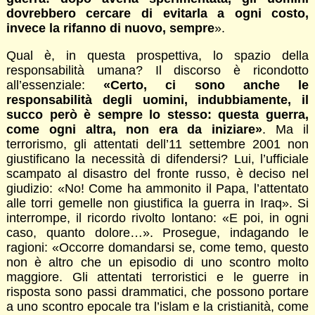
dovrebbero cercare di evitarla a ogni costo,
invece la rifanno di nuovo, sempre
».
Qual è, in questa prospettiva, lo spazio della
responsabilità umana? Il discorso è ricondotto
all’essenziale:
«Certo, ci sono anche le
responsabilità degli uomini, indubbiamente, il
succo però è sempre lo stesso: questa guerra,
come ogni altra, non era da iniziare»
. Ma il
terrorismo, gli attentati dell’11 settembre 2001 non
giustificano la necessità di difendersi? Lui, l’ufficiale
scampato al disastro del fronte russo, è deciso nel
giudizio: «No! Come ha ammonito il Papa, l’attentato
alle torri gemelle non giustifica la guerra in Iraq». Si
interrompe, il ricordo rivolto lontano: «E poi, in ogni
caso, quanto dolore…». Prosegue, indagando le
ragioni: «Occorre domandarsi se, come temo, questo
non è altro che un episodio di uno scontro molto
maggiore. Gli attentati terroristici e le guerre in
risposta sono passi drammatici, che possono portare
a uno scontro epocale tra l’islam e la cristianità, come