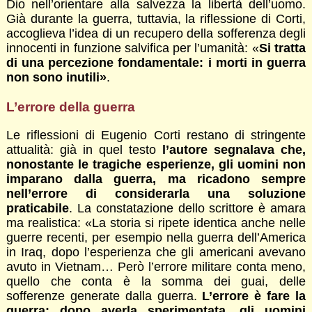
Dio nell’orientare alla salvezza la libertà dell’uomo.
Già durante la guerra, tuttavia, la riflessione di Corti,
accoglieva l’idea di un recupero della sofferenza degli
innocenti in funzione salvifica per l’umanità: «
Si tratta
di una percezione fondamentale: i morti in guerra
non sono inutili»
.
L’errore della guerra
Le riflessioni di Eugenio Corti restano di stringente
attualità: già in quel testo
l’autore segnalava che,
nonostante le tragiche esperienze, gli uomini non
imparano dalla guerra, ma ricadono sempre
nell’errore di considerarla una soluzione
praticabile
. La constatazione dello scrittore è amara
ma realistica: «La storia si ripete identica anche nelle
guerre recenti, per esempio nella guerra dell’America
in Iraq, dopo l’esperienza che gli americani avevano
avuto in Vietnam… Però l’errore militare conta meno,
quello che conta è la somma dei guai, delle
sofferenze generate dalla guerra.
L’errore è fare la
guerra: dopo averla sperimentata, gli uomini