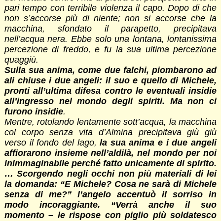
pari tempo con terribile violenza il capo. Dopo di che
non s’accorse più di niente; non si accorse che la
macchina, sfondato il parapetto, precipitava
nell’acqua nera. Ebbe solo una lontana, lontanissima
percezione di freddo, e fu la sua ultima percezione
quaggiù.
Sulla sua anima, come due falchi, piombarono ad
ali chiuse i due angeli: il suo e quello di Michele,
pronti all’ultima difesa contro le eventuali insidie
all’ingresso nel mondo degli spiriti. Ma non ci
furono insidie
.
Mentre, rotolando lentamente sott’acqua, la macchina
col corpo senza vita d’Almina precipitava giù giù
verso il fondo del lago,
la sua anima e i due angeli
affiorarono insieme nell’aldilà, nel mondo per noi
inimmaginabile perché fatto unicamente di spirito.
… Scorgendo negli occhi non più materiali di lei
la domanda: “E Michele? Cosa ne sarà di Michele
senza di me?” l’angelo accentuò il sorriso in
modo incoraggiante. “Verrà anche il suo
momento – le rispose con piglio più soldatesco