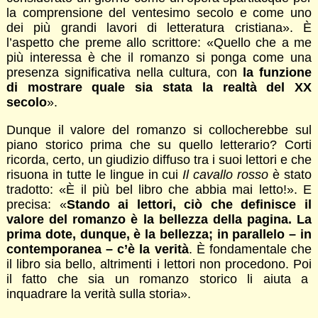
la comprensione del ventesimo secolo e come uno
dei più grandi lavori di letteratura cristiana». È
l’aspetto che preme allo scrittore: «Quello che a me
più interessa è che il romanzo si ponga come una
presenza significativa nella cultura, con
la funzione
di mostrare quale sia stata la realtà del XX
secolo
».
Dunque il valore del romanzo si collocherebbe sul
piano storico prima che su quello letterario? Corti
ricorda, certo, un giudizio diffuso tra i suoi lettori e che
risuona in tutte le lingue in cui
Il cavallo rosso
è stato
tradotto: «È il più bel libro che abbia mai letto!». E
precisa: «
Stando ai lettori, ciò che definisce il
valore del romanzo è la bellezza della pagina. La
prima dote, dunque, è la bellezza; in parallelo – in
contemporanea – c’è la verità
. È fondamentale che
il libro sia bello, altrimenti i lettori non procedono. Poi
il fatto che sia un romanzo storico li aiuta a
inquadrare la verità sulla storia».