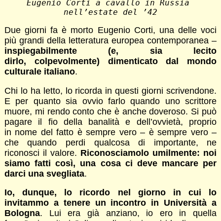
Eugenio Corti a cavallo in Russia 
nell’estate del ’42
Due giorni fa è morto Eugenio Corti, una delle voci
più grandi della letteratura europea contemporanea –
inspiegabilmente (e, sia lecito
dirlo, colpevolmente) dimenticato dal mondo
culturale italiano
.
Chi lo ha letto, lo ricorda in questi giorni scrivendone.
E per quanto sia ovvio farlo quando uno scrittore
muore, mi rendo conto che è anche doveroso. Si può
pagare il fio della banalità e dell’ovvietà, proprio
in nome del fatto è sempre vero – è sempre vero –
che quando perdi qualcosa di importante, ne
riconosci il valore.
Riconosciamolo umilmente: noi
siamo fatti così, una cosa ci deve mancare per
darci una svegliata
.
Io, dunque, lo ricordo nel giorno in cui lo
invitammo a tenere un incontro in Università a
Bologna
. Lui era già anziano, io ero in quella