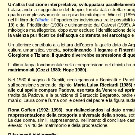
Un'altra tradizione interpretativa, sviluppatasi parallelamen
tralasciando la suggestione del doppio, fornita dalla stretta so
quadro complessivamente un episodio mitologico. Wickoff (1895)
nel III libro dell'
Iliade
; il Poppelreuter individuava tra le possibili fon
19) e dal Friedländer (1938) e ultimamente dal Calvesi (1989). 
mitologica ma allegorica: dopo aver escluso l'identificazione del
la valenza purificatrice dell'acqua contenuta nel sarcofago 
Un ulteriore contributo alla lettura dell'opera fu quello dato da
cultura umanistica veneta,
sottolineando il legame e l'interd
Giorgione e Tiziano. Il quadro diverrebbe espressione di quel
L'ultima tappa fondamentale nella comprensione del dipinto ha o
matrimoniali (Cozzi 1980; Hope 1980)
.
Nel 1980 il saggio di Gentili, ricollegandosi a Bonicatti e Pano
sull'occasione storica del dipinto,
Maria Luisa Ricciardi (1986) r
alle cui spalle compare Padova, esortata da Venere ad aprirs
tradita da Padova, e la punizione di Bertuccio Bagarotto, padre 
mani di Laura come l'urna con le ceneri del padre e la figura nu
Rona Goffen (1992; 1993), pur riallacciandosi al dato ormai
rappresentazione della categoria universale della sposa
, so
Le due donne, simili, rappresentano, nell'intento di conciliare cas
elevato in virtù del matrimonio e della procreazione.
Riferimenti bibliografici