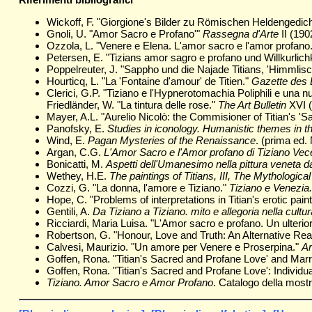
Wickoff, F. "Giorgione's Bilder zu Römischen Heldengedic
Gnoli, U. "Amor Sacro e Profano'"
Rassegna d'Arte
II (190
Ozzola, L. "Venere e Elena. L'amor sacro e l'amor profano
Petersen, E. "Tizians amor sagro e profano und Willkurlic
Poppelreuter, J. "Sappho und die Najade Titians, 'Himmlisc
Hourticq, L. "La 'Fontaine d'amour' de Titien."
Gazette des 
Clerici, G.P. "Tiziano e l'Hypnerotomachia Poliphili e una
Friedländer, W. "La tintura delle rose."
The Art Bulletin
XVI (
Mayer, A.L. "Aurelio Nicolò: the Commisioner of Titian's '
Panofsky, E.
Studies in iconology. Humanistic themes in t
Wind, E.
Pagan Mysteries of the Renaissance
. (prima ed
Argan, C.G.
L'Amor Sacro e l'Amor profano di Tiziano Vece
Bonicatti, M.
Aspetti dell'Umanesimo nella pittura veneta d
Wethey, H.E.
The paintings of Titians, III, The Mythologica
Cozzi, G. "La donna, l'amore e Tiziano."
Tiziano e Venezia.
Hope, C. "Problems of interpretations in Titian's erotic pain
Gentili, A.
Da Tiziano a Tiziano. mito e allegoria nella cult
Ricciardi, Maria Luisa. "L'Amor sacro e profano. Un ulterior
Robertson, G. "Honour, Love and Truth: An Alternative Rea
Calvesi, Maurizio. "Un amore per Venere e Proserpina."
Ar
Goffen, Rona. "Titian's Sacred and Profane Love' and Marr
Goffen, Rona. "Titian's Sacred and Profane Love': Individu
Tiziano. Amor Sacro e Amor Profano
. Catalogo della mostr