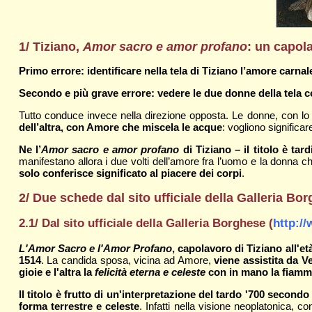
1/ Tiziano,
Amor sacro e amor profano
: un capol
Primo errore: identificare nella tela di Tiziano l’amore carn
Secondo e più grave errore: vedere le due donne della tela
Tutto conduce invece nella direzione opposta. Le donne, con lo 
dell’altra, con Amore che miscela le acque
: vogliono significa
Ne l’
Amor sacro e amor profano
di Tiziano – il titolo è ta
manifestano allora i due volti dell’amore fra l’uomo e la donna c
solo conferisce significato al piacere dei corpi
.
2/ Due schede dal sito ufficiale della Galleria Bo
2.1/ Dal sito ufficiale della Galleria Borghese (
http://
L'Amor Sacro e l'Amor Profano
, capolavoro di Tiziano all'e
1514
. La candida sposa, vicina ad Amore,
viene assistita da V
gioie e l'altra la
felicità eterna e celeste
con in mano la fiamm
Il titolo è frutto di un'interpretazione del tardo '700 secondo
forma terrestre e celeste
. Infatti nella visione neoplatonica, c