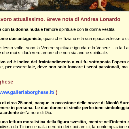
avoro attualissimo. Breve nota di Andrea Lonardo
ale con la donna nuda
e l’amore spirituale con la donna vestita.
 come due antagoniste
, quasi che Tiziano e la sua epoca volessero c
stesso volto, sono la Venere spirituale ignuda e la Venere - o la La
re che mai si darà vero amore che non sia anche spirituale.
rdivo ed è indice del fraintendimento a cui fu sottoposta l’opera 
he,
per essere tale, deve non solo toccare i sensi passionali, ma a
rghese
www.galleriaborghese.it/
)
tà di circa 25 anni, nacque in occasione delle nozze di Nicolò A
enere in persona. Le due donne di simile perfezione simboleggiano 
a ardente
dell'amore di Dio.
 una lettura moralistica della figura svestita, mentre nell'intento d
ondivisa da Tiziano e dalla cerchia dei suoi amici, la contemplazione 