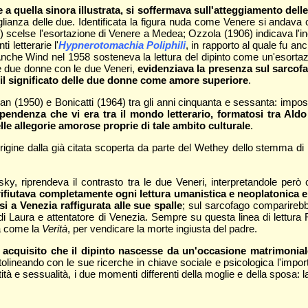
te a quella sinora illustrata, si soffermava sull'atteggiamento d
miglianza delle due. Identificata la figura nuda come Venere si andava
 scelse l'esortazione di Venere a Medea; Ozzola (1906) indicava l'in
ti letterarie l'
Hypnerotomachia Poliphili
, in rapporto al quale fu anc
Anche Wind nel 1958 sosteneva la lettura del dipinto come un'esorta
le due donne con le due Veneri,
evidenziava la presenza sul sarcofa
e il significato delle due donne come amore superiore
.
 Argan (1950) e Bonicatti (1964) tra gli anni cinquanta e sessanta: im
ipendenza che vi era tra il mondo letterario, formatosi tra Aldo
le allegorie amorose proprie di tale ambito culturale
.
rigine dalla già citata scoperta da parte del Wethey dello stemma d
fsky, riprendeva il contrasto tra le due Veneri, interpretandole per
ifiutava completamente ogni lettura umanistica e neoplatonica e id
i a Venezia raffigurata alle sue spalle
; sul sarcofago comparirebb
di Laura e attentatore di Venezia. Sempre su questa linea di lettura 
da come la
Verità
, per vendicare la morte ingiusta del padre.
 acquisito che il dipinto nascesse da un'occasione matrimoniale
ttolineando con le sue ricerche in chiave sociale e psicologica l'impor
tità e sessualità, i due momenti differenti della moglie e della sposa: 