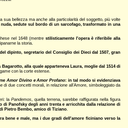
 sua bellezza ma anche alla particolarità del soggetto, più volte
 nuda, sedute sul bordo di un sarcofago, trasformato in una
orghese nel 1648 (mentre
stilisticamente l'opera è riferibile alla
dipanarne la storia.
el dipinto, segretario del Consiglio dei Dieci dal 1507, gran
 Bagarotto, alla quale apparteneva Laura, moglie dal 1514 di
legame con la corte estense.
come
Amor Divino e Amor Profano
: in tal modo si evidenziava
one di due concetti morali, in relazione all'Amore, simboleggiato da
ri: la
Pandemos
, quella terrena, sarebbe raffigurata nella figura
 di Panofsky degli anni trenta e arricchita dalla relazione di
di Pietro Bembo, amico di Tiziano
.
ra bene e male, ma i due gradi dell'amore ficiniano verso la