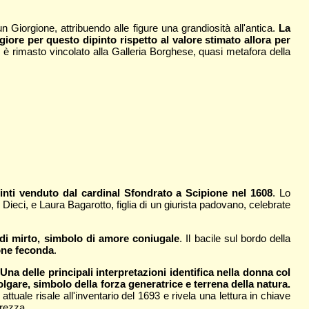
 Giorgione, attribuendo alle figure una grandiosità all'antica.
La
ore per questo dipinto rispetto al valore stimato allora per
 è rimasto vincolato alla Galleria Borghese, quasi metafora della
pinti venduto dal cardinal Sfondrato a Scipione nel 1608
. Lo
Dieci, e Laura Bagarotto, figlia di un giurista padovano, celebrate
a di mirto, simbolo di amore coniugale
. Il bacile sul bordo della
one feconda
.
Una delle principali interpretazioni identifica nella donna col
olgare, simbolo della forza generatrice e terrena della natura.
olo attuale risale all'inventario del 1693 e rivela una lettura in chiave
urezza.