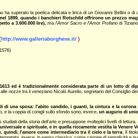
a superato la poetica delicata e lirica di un Giovanni Bellini o di un
nel 1899, quando i banchieri Rotschild offrirono un prezzo maggi
etto a 3.600.000 lire)
, ma
l'Amor Sacro e l'Amor Profano
di Tiziano
(
http://www.galleriaborghese.it/
)
 1576)
 1613 ed è tradizionalmente considerata parte di un lotto di di
le nozze tra il veneziano Nicolò Aurelio, segretario del Consiglio dei 
li di una sposa: l'abito candido, i guanti, la cintura e la coron
o, e la coppia di conigli sullo sfondo sono, invece,
un augurio di uni
ù studiati della storia dell'arte e presuppone molteplici livelli di lettura.
iversale e spirituale, e in quella riccamente vestita la Venere V
 quindi, l'amore come intermediario tra il cielo e la terra
. Il tit
interpretata, invece, in senso classico, come canone di semplicità e p