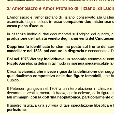
3/ Amor Sacro e Amor Profano di Tiziano, di Luci
L’Amor sacro e l'amor profano di Tiziano, conservato alla Galler
esaminato dagli studiosi:
in esso compaiono due misteriose do
vasca piena d'acqua
.
In assenza inoltre di dati documentari sull'origine del quadro,
produzione dell'artista veneto degli anni venti del Cinquece
Dapprima fu identificato lo stemma posto sul fronte del sarc
cancelliere nel 1523, poi caduto in disgrazia
e condannato all'es
Poi nel 1975 Wethey individuava un secondo stemma al centro
Nicolò Aurelio
: si definì in tal modo in maniera inequivocabile 
Circa la vicenda che invece riguarda la definizione del sogg
quel dualismo compositivo delle due figure femminili
, che h
Cupido.
Il Petersen giungeva nel 1907 a un'interpretazione in chiave m
riccamente vestita, mentre l'
Urania
, quella celeste, dalla figura 
tali immagini con la dottrina neoplatonica, particolarmente 
Il quadro risultava una
summa
di tale speculazione filosofica e
perfezione
.