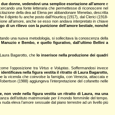
elle due donne, vedendovi una semplice esortazione all'amore
e
 cercando una fonte letteraria che permettesse di riconoscere nel
citazione della dea ad Elena per abbandonare Menelao, descritta
he il dipinto fu anche posto dall'Hourticq (1917), dal Clerici (1918-
zione all'amore, anche se esso non andava interpretato in chiave
go di un rilievo con la punizione dell'amore bestiale, nonché
postando una nuova metodologia, si sollecitava la conoscenza della
 Manuzio e Bembo, e quello figurativo, dall'ultimo Bellini a
i Laura Bagarotto, che
lo inserisce nella produzione dei quadri
ò come l'opposizione tra
Virtus
e
Voluptas
. Soffermandosi invece
entificava nella figura vestita il ritratto di Laura Bagarotto,
e la vicenda che coinvolse la famiglia, con Venezia, attaccata e
Robertson (1988) aggiungeva l'interpretazione del cofanetto nelle
, non vede nella figura vestita un ritratto di Laura, ma una
tanza dell'istituto matrimoniale per il mondo femminile del tempo.
la nuda eleva l'amore sessuale dal piano terrestre ad un livello più