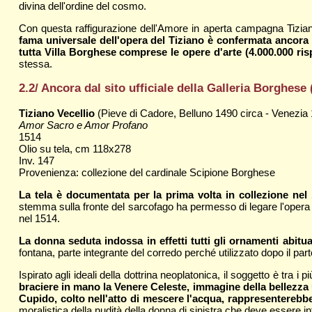
divina dell'ordine del cosmo.
Con questa raffigurazione dell'Amore in aperta campagna Tiziano h
fama universale dell'opera del Tiziano è confermata ancora 
tutta Villa Borghese comprese le opere d'arte (4.000.000 risp
stessa.
2.2/ Ancora dal sito ufficiale della Galleria Borghese 
Tiziano Vecellio
(Pieve di Cadore, Belluno 1490 circa - Venezia
Amor Sacro e Amor Profano
1514
Olio su tela, cm 118x278
Inv. 147
Provenienza: collezione del cardinale Scipione Borghese
La tela è documentata per la prima volta in collezione nel
stemma sulla fronte del sarcofago ha permesso di legare l'opera al
nel 1514.
La donna seduta indossa in effetti tutti gli ornamenti abitua
fontana, parte integrante del corredo perché utilizzato dopo il part
Ispirato agli ideali della dottrina neoplatonica, il soggetto è tra i pi
braciere in mano la Venere Celeste, immagine della bellezza un
Cupido, colto nell'atto di mescere l'acqua, rappresenterebbe,
moralistica della nudità della donna di sinistra che deve essere 