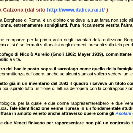
a Calzona (dal sito
http://www.italica.rai.it/
)
ia Borghese di Roma, è un dipinto che deve la sua fama non solo alla
nne, estremamente somiglianti, l'una riccamente vestita l'altra
 che comparve per la prima volta negli inventari della collezione B
nto
) ci si è soffermati sull'analisi degli elementi presenti sulla tela per 
ofago di Nicolò Aurelio (Gnoli 1902; Mayer 1939), committente d
ilio a vita.
 del bacile posto sopra il sarcofago come quello della famiglia
la committenza dell'opera, anche se alcuni studiosi vollero vedervi un 
etto già in un inventario del 1693 il quadro riceveva un titolo 
a poi ispirato tutto un filone di lettura dell'opera con la contrapposizi
itologica, per la quale le due donne rappresenterebbero le due Vene
nuda
. Tale identificazione venne ripresa in un fondamentale studio
diffusa in ambito veneto anche attraverso opere come gli
Asolani
le due Veneri finivano per rappresentare non più un contrasto t