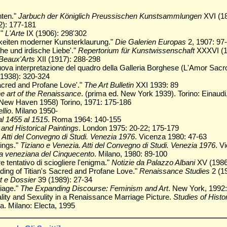
hten."
Jarbuch der Königlich Preussischen Kunstsammlungen
XVI (18
2): 177-181
."
L'Arte
IX (1906): 298'302
hkeiten moderner Kunsterklaurung."
Die Galerien Europas
2, 1907: 97
he und irdische Liebe'."
Repertorium für Kunstwissenschaft
XXXVI (1
Beaux'Arts
XII (1917): 288-298
 nuova interpretazione del quadro della Galleria Borghese (L'Amor Sacr
1938): 320-324
Sacred and Profane Love'."
The Art Bulletin
XXI 1939: 89
he art of the Renaissance
. (prima ed. New York 1939). Torino: Einaud
. New Haven 1958) Torino, 1971: 175-186
llio
. Milano 1950-
al 1455 al 1515
. Roma 1964: 140-155
l and Historical Paintings
. London 1975: 20-22; 175-179
 Atti del Convegno di Studi. Venezia 1976
. Vicenza 1980: 47-63
tings."
Tiziano e Venezia. Atti del Convegno di Studi. Venezia 1976
. V
ura veneziana del Cinquecento
. Milano, 1980: 89-100
e tentativo di sciogliere l'enigma."
Notizie da Palazzo Albani
XV (1986
ding of Titian's Sacred and Profane Love."
Renaissance Studies
2 (1
t e Dossier
39 (1989): 27-34
iage."
The Expanding Discourse: Feminism and Art
. New York, 1992:
ality and Sexulity in a Renaissance Marriage Picture.
Studies of Histor
a. Milano: Electa, 1995