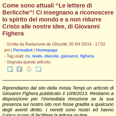
Come sono attuali “Le lettere di
Berlicche”! Ci insegnano a riconoscere
lo spirito del mondo e a non ridurre
Cristo alle nostre idee, di Giovanni
Fighera
- Scritto da Redazione de Gliscritti: 20 /04 /2014 - 17:02
pm |
Permalink
|
Homepage
- Tag usati:
cs_lewis
,
diavolo
,
giovanni_fighera
- Segnala questo articolo:
Riprendiamo dal sito della rivista Tempi un articolo di
Giovanni Fighera pubblicato il 10/8/2013. Restiamo a
disposizione per l’immediata rimozione se la sua
presenza sul nostro sito non fosse gradita a qualcuno
degli aventi diritto. I neretti sono nostri ed hanno
l’unico scopo di facilitare la lettura on-line.