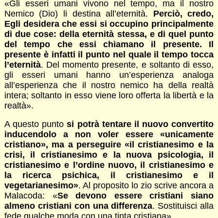
«Gli esseri umani vivono nel tempo, ma il nostro
Nemico (Dio) li destina all’eternità.
Perciò, credo,
Egli desidera che essi si occupino principalmente
di due cose: della eternità stessa, e di quel punto
del tempo che essi chiamano il presente. Il
presente è infatti il punto nel quale il tempo tocca
l’eternità
. Del momento presente, e soltanto di esso,
gli esseri umani hanno un’esperienza analoga
all’esperienza che il nostro nemico ha della realtà
intera; soltanto in esso viene loro offerta la libertà e la
realtà».
A questo punto
si potrà tentare il nuovo convertito
inducendolo a non voler essere «unicamente
cristiano», ma a perseguire «il cristianesimo e la
crisi, il cristianesimo e la nuova psicologia, il
cristianesimo e l’ordine nuovo, il cristianesimo e
la ricerca psichica, il cristianesimo e il
vegetarianesimo»
. Al proposito lo zio scrive ancora a
Malacoda: «
Se devono essere cristiani siano
almeno cristiani con una differenza
. Sostituisci alla
fede qualche moda con una tinta cristiana».