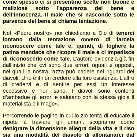
come spesso ci si presentino scelte non buone e
maliziose sotto l’apparenza del bene e
dell’innocenza. Il male che si nasconde sotto le
parvenze del bene si chiama tentazione
.
Nel «Padre nostro» noi chiediamo a Dio di
tenerci
lontano dalla tentazione ovvero di farcela
riconoscere come tale e, quindi, di togliere la
patina mendace che ricopre il male e ci impedisce
di riconoscerlo come tale
. L’autore evidenzia già fin
dall’inizio che «vi sono due errori, uguali e opposti,
nei quali la nostra razza può cadere nei riguardi dei
diavoli. Uno è il non credere alla loro esistenza. L’altro
di credervi e di sentire per essi un interesse
eccessivo e non sano. I diavoli sono contenti
d’ambedue gli errori e salutano con la stessa gioia il
materialista e il mago».
Percorrendo le pagine in cui lo zio tenta di educare il
nipote a traviare gli umani, scopriamo come
denigrare la dimensione allegra della vita e il riso
sia una modalità del diavolo di allontanarci dal