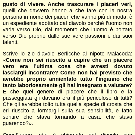
gusto di vivere. Anche trascurare i piaceri veri
,
quelli che davvero hanno a che fare con la nostra
persona in nome dei piaceri che vanno più di moda, è
un espediente adottato dal diavolo perché l’uomo non
vada verso Dio, dal momento che l’uomo è portato
verso Dio proprio dalle sue vere passioni e dai suoi
talenti.
Scrive lo zio diavolo Berlicche al nipote Malacoda:
«
Come non sei riuscito a capire che un piacere
vero era l’ultima cosa che avresti dovuto
lasciargli incontrare? Come non hai previsto che
avrebbe proprio annientato tutto l’inganno che
tanto laboriosamente gli hai insegnato a valutare?
E che quel genere di piacere che il libro e la
passeggiata gli davano era il più pericoloso di tutti?
Che gli avrebbe tolto tutta quella specie di crosta che
eri riuscito a formargli sulla sua sensibilità, e fatto
sentire che stava tornando a casa, che stava
guarendo?».
Quest’uomo, che è chiamato dal diavolo con