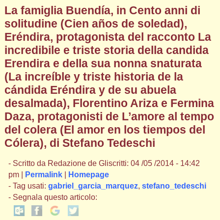
La famiglia Buendía, in Cento anni di
solitudine (Cien años de soledad),
Eréndira, protagonista del racconto La
incredibile e triste storia della candida
Erendira e della sua nonna snaturata
(La increíble y triste historia de la
cándida Eréndira y de su abuela
desalmada), Florentino Ariza e Fermina
Daza, protagonisti de L’amore al tempo
del colera (El amor en los tiempos del
Cólera), di Stefano Tedeschi
- Scritto da Redazione de Gliscritti: 04 /05 /2014 - 14:42
pm |
Permalink
|
Homepage
- Tag usati:
gabriel_garcia_marquez
,
stefano_tedeschi
- Segnala questo articolo: