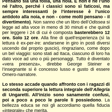
Pensano sia una follia, una noia. E non è né l’uno
né l’altro, perché i classici sono sì faticosi, ma
sempre interessanti (e l’interesse è l’unico
antidoto alla noia, e non - come molti pensano - il
divertimento)
. Non sanno che un libro dell’
Odissea
si
legge ad alta voce in meno di 30 minuti e che quindi
per leggere i 24 di cui è composta
basterebbero 12
ore. Solo 12 ore
. Alla fine di quell’esperienza (sì la
lettura è ex-per-ire: andarsene in giro in posti diversi
uscendo dal proprio guscio), ringraziano, come dopo
un bel viaggio: sono stati ad Itaca, ciascuno di loro ha
dato voce ad uno o più personaggi. Tutto è diventato
«vera presenza», direbbe George Steiner e
l’insegnante si è concesso lusso e gusto di essere
Omero-narratore.
Lo stesso accade quando affronto con i ragazzi di
seconda superiore la lettura integrale dell’
Allegria
di Ungaretti. All’inizio sono sanamente confusi,
poi a poco a poco le parole li possiedono
. La
bellezza educa se noi gli accordiamo quella fiducia
«integrale» che merita.