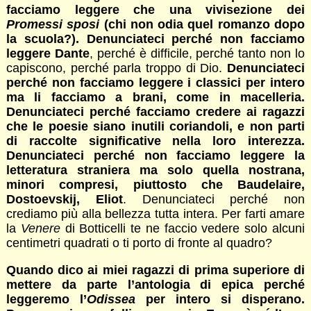
facciamo leggere che una vivisezione dei
Promessi sposi
(chi non odia quel romanzo dopo
la scuola?). Denunciateci perché non facciamo
leggere Dante
, perché è difficile, perché tanto non lo
capiscono, perché parla troppo di Dio.
Denunciateci
perché non facciamo leggere i classici per intero
ma li facciamo a brani, come in macelleria.
Denunciateci perché facciamo credere ai ragazzi
che le poesie siano inutili coriandoli, e non parti
di raccolte significative nella loro interezza.
Denunciateci perché non facciamo leggere la
letteratura straniera ma solo quella nostrana,
minori compresi, piuttosto che Baudelaire,
Dostoevskij, Eliot
. Denunciateci perché non
crediamo più alla bellezza tutta intera. Per farti amare
la
Venere
di Botticelli te ne faccio vedere solo alcuni
centimetri quadrati o ti porto di fronte al quadro?
Quando dico ai miei ragazzi di prima superiore di
mettere da parte l’antologia di epica perché
leggeremo l’
Odissea
per intero si disperano.