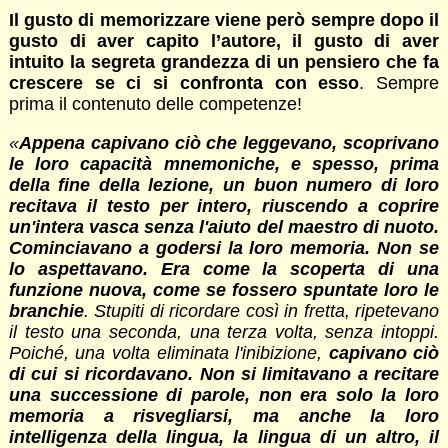
Il gusto di memorizzare viene però sempre dopo il
gusto di aver capito l’autore, il gusto di aver
intuito la segreta grandezza di un pensiero che fa
crescere se ci si confronta con esso
. Sempre
prima il contenuto delle competenze!
«
Appena capivano ciò che leggevano, scoprivano
le loro capacità mnemoniche, e spesso, prima
della fine della lezione, un buon numero di loro
recitava il testo per intero, riuscendo a coprire
un'intera vasca senza l'aiuto del maestro di nuoto.
Cominciavano a godersi la loro memoria. Non se
lo aspettavano. Era come la scoperta di una
funzione nuova, come se fossero spuntate loro le
branchie
. Stupiti di ricordare così in fretta, ripetevano
il testo una seconda, una terza volta, senza intoppi.
Poiché, una volta eliminata l'inibizione,
capivano ciò
di cui si ricordavano. Non si limitavano a recitare
una successione di parole, non era solo la loro
memoria a risvegliarsi, ma anche la loro
intelligenza della lingua, la lingua di un altro, il