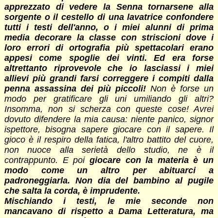
apprezzato di vedere la Senna tornarsene alla
sorgente o il cestello di una lavatrice confondere
tutti i testi dell'anno, o i miei alunni di prima
media decorare la classe con striscioni dove i
loro errori di ortografia più spettacolari erano
appesi come spoglie dei vinti. Ed era forse
altrettanto riprovevole che io lasciassi i miei
allievi più grandi farsi correggere i compiti dalla
penna assassina dei più piccoli!
Non è forse un
modo per gratificare gli uni umiliando gli altri?
Insomma, non si scherza con queste cose! Avrei
dovuto difendere la mia causa: niente panico, signor
ispettore, bisogna sapere giocare con il sapere. Il
gioco è il respiro della fatica, l'altro battito del cuore,
non nuoce alla serietà dello studio, ne è il
contrappunto. E poi
giocare con la materia è un
modo come un altro per abituarci a
padroneggiarla. Non dia del bambino al pugile
che salta la corda, è imprudente.
Mischiando i testi, le mie seconde non
mancavano di rispetto a Dama Letteratura, ma