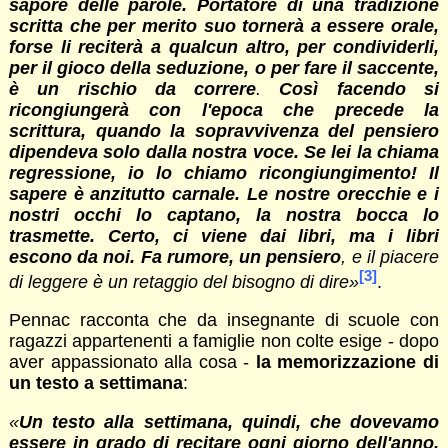
sapore delle parole. Portatore di una tradizione
scritta che per merito suo tornerà a essere orale,
forse li reciterà a qualcun altro, per condividerli,
per il gioco della seduzione, o per fare il saccente,
è un rischio da correre
.
Così facendo si
ricongiungerà con l'epoca che precede la
scrittura, quando la sopravvivenza del pensiero
dipendeva solo dalla nostra voce. Se lei la chiama
regressione, io lo chiamo ricongiungimento! Il
sapere è anzitutto carnale. Le nostre orecchie e i
nostri occhi lo captano, la nostra bocca lo
trasmette. Certo, ci viene dai libri, ma i libri
escono da noi. Fa rumore, un pensiero
, e il piacere
[3]
di leggere è un retaggio del bisogno di dire»
.
Pennac racconta che da insegnante di scuole con
ragazzi appartenenti a famiglie non colte esige - dopo
aver appassionato alla cosa -
la memorizzazione di
un testo a settimana
:
«
Un testo alla settimana, quindi, che dovevamo
essere in grado di recitare ogni giorno dell'anno,