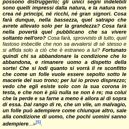
possono distruggerlo; gli unici segni indelebili
sono quelli impressi dalla natura, e la natura non
crea né principi, né ricchi, né gran signori. Cosa
farà dunque, nella bassezza, quel satrapo che
avrete allevato solo per la grandezza? Cosa farà
nella povertà quel pubblicano che sa vivere
soltanto nell'oro?
Cosa farà, sprovvisto di tutto, quel
fastoso imbecille che non sa avvalersi di sé stesso e
si affida solo a ciò che è estraneo a lui?
Fortunato
quindi chi sa abbandonare la condizione che lo
abbandona, e rimanere uomo a dispetto della
sorte! Che si lodi quanto si vorrà il re sconfitto
che come un folle vuole essere sepolto sotto le
macerie del suo trono; per lui io provo disprezzo;
vedo che egli esiste solo con la sua corona in
testa, e che non è più nulla se non è re; ma colui
che la perde e sa farne a meno è allora al di sopra
di essa. Dal rango di re, che un vile, un malvagio,
un folle può adempiere come chiunque altro, sale
alla condizione di uomo, che pochi uomini sanno
[5]
adempiere
...»
.