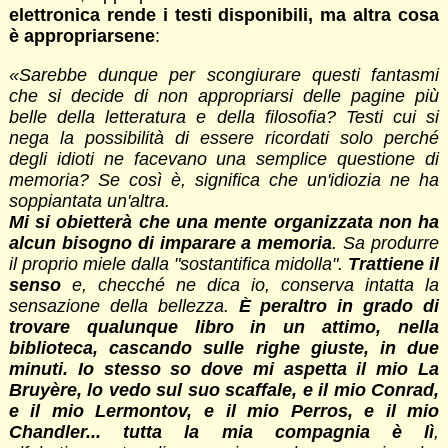
elettronica rende i testi disponibili, ma altra cosa
è appropriarsene
:
«
Sarebbe dunque per scongiurare questi fantasmi
che si decide di non appropriarsi delle pagine più
belle della letteratura e della filosofia? Testi cui si
nega la possibilità di essere ricordati solo perché
degli idioti ne facevano una semplice questione di
memoria? Se così è, significa che un'idiozia ne ha
soppiantata un'altra.
Mi si obietterà che una mente organizzata non ha
alcun bisogno di imparare a memoria
. Sa produrre
il proprio miele dalla "sostantifica midolla".
Trattiene il
senso
e, checché ne dica io, conserva intatta la
sensazione della bellezza.
È
peraltro in grado di
trovare qualunque libro in un attimo, nella
biblioteca, cascando sulle righe giuste, in due
minuti. Io stesso so dove mi aspetta il mio La
Bruyère, lo vedo sul suo scaffale, e il mio Conrad,
e il mio Lermontov, e il mio Perros, e il mio
Chandler... tutta la mia compagnia è lì
,