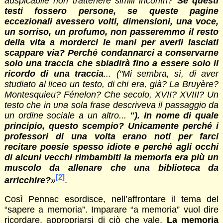
auspicabile non trattenere simili incontri?
Se questi
testi fossero persone, se queste pagine
eccezionali avessero volti, dimensioni, una voce,
un sorriso, un profumo, non passeremmo il resto
della vita a morderci le mani per averli lasciati
scappare via? Perché condannarci a conservarne
solo una traccia che sbiadirà fino a essere solo il
ricordo di una traccia
... ("Mi sembra, sì, di aver
studiato al liceo un testo, di chi era, già? La Bruyère?
Montesquieu? Fénelon? Che secolo, XVII? XVIII? Un
testo che in una sola frase descriveva il passaggio da
un ordine sociale a un altro...
"). In nome di quale
principio, questo scempio? Unicamente perché i
professori di una volta erano noti per farci
recitare poesie spesso idiote e perché agli occhi
di alcuni vecchi rimbambiti la memoria era più un
muscolo da allenare che una biblioteca da
[2]
arricchire?
»
.
Così Pennac esordisce, nell’affrontare il tema del
“sapere a memoria”. Imparare “a memoria” vuol dire
ricordare, appropriarsi di ciò che vale.
La memoria