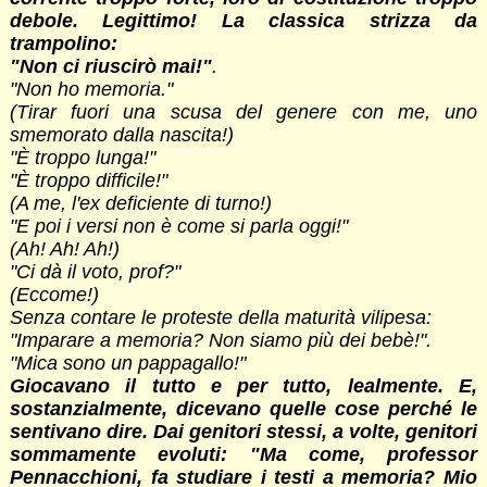
debole. Legittimo! La classica strizza da
trampolino:
"Non ci riuscirò mai!"
.
"Non ho memoria."
(Tirar fuori una scusa del genere con me, uno
smemorato dalla nascita!)
"È troppo lunga!"
"È troppo difficile!"
(A me, l'ex deficiente di turno!)
"E poi i versi non è come si parla oggi!"
(Ah! Ah! Ah!)
"Ci dà il voto, prof?"
(Eccome!)
Senza contare le proteste della maturità vilipesa:
"Imparare a memoria? Non siamo più dei bebè!".
"Mica sono un pappagallo!"
Giocavano il tutto e per tutto, lealmente. E,
sostanzialmente, dicevano quelle cose perché le
sentivano dire. Dai genitori stessi, a volte, genitori
sommamente evoluti: "Ma come, professor
Pennacchioni, fa studiare i testi a memoria? Mio