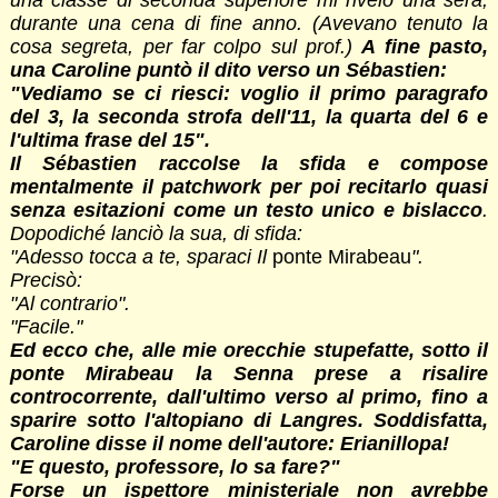
una classe di seconda superiore mi rivelò una sera,
durante una cena di fine anno. (Avevano tenuto la
cosa segreta, per far colpo sul prof.)
A fine pasto,
una Caroline puntò il dito verso un Sébastien:
"Vediamo se ci riesci: voglio il primo paragrafo
del 3, la seconda strofa dell'11, la quarta del 6 e
l'ultima frase del 15".
Il Sébastien raccolse la sfida e compose
mentalmente il patchwork per poi recitarlo quasi
senza esitazioni come un testo unico e bislacco
.
Dopodiché lanciò la sua, di sfida:
"Adesso tocca a te, sparaci Il
ponte Mirabeau
".
Precisò:
"Al contrario".
"Facile."
Ed ecco che, alle mie orecchie stupefatte, sotto il
ponte Mirabeau la Senna prese a risalire
controcorrente, dall'ultimo verso al primo, fino a
sparire sotto l'altopiano di Langres. Soddisfatta,
Caroline disse il nome dell'autore: Erianillopa!
"E questo, professore, lo sa fare?"
Forse un ispettore ministeriale non avrebbe