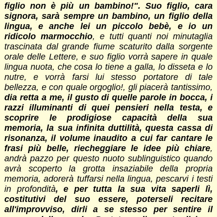
figlio non è più un bambino!". Suo figlio, cara
signora, sarà sempre un bambino, un figlio della
lingua, e anche lei un piccolo bebè, e io un
ridicolo marmocchio
, e tutti quanti noi minutaglia
trascinata dal grande fiume scaturito dalla sorgente
orale delle Lettere, e suo figlio vorrà sapere in quale
lingua nuota, che cosa lo tiene a galla, lo disseta e lo
nutre, e vorrà farsi lui stesso portatore di tale
bellezza, e con quale orgoglio!, gli piacerà tantissimo,
dia retta a me, il gusto di quelle parole in bocca, i
razzi illuminanti di quei pensieri nella testa, e
scoprire le prodigiose capacità della sua
memoria, la sua infinita duttilità, questa cassa di
risonanza, il volume inaudito a cui far cantare le
frasi più belle, riecheggiare le idee più chiare
,
andrà pazzo per questo nuoto sublinguistico quando
avrà scoperto la grotta insaziabile della propria
memoria, adorerà tuffarsi nella lingua, pescarvi i testi
in profondità
, e per tutta la sua vita saperli lì,
costitutivi del suo essere, poterseli recitare
all'improvviso, dirli a se stesso per sentire il