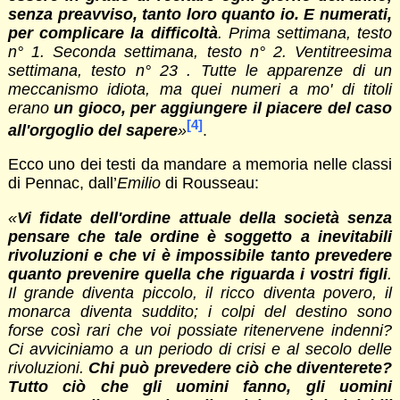
senza preavviso, tanto loro quanto io. E numerati,
per complicare la difficoltà
. Prima settimana, testo
n° 1. Seconda settimana, testo n° 2. Ventitreesima
settimana, testo n° 23 . Tutte le apparenze di un
meccanismo idiota, ma quei numeri a mo' di titoli
erano
un gioco, per aggiungere il piacere del caso
[4]
all'orgoglio del sapere
»
.
Ecco uno dei testi da mandare a memoria nelle classi
di Pennac, dall’
Emilio
di Rousseau:
«
Vi fidate dell'ordine attuale della società senza
pensare che tale ordine è soggetto a inevitabili
rivoluzioni e che vi è impossibile tanto prevedere
quanto prevenire quella che riguarda i vostri figli
.
Il grande diventa piccolo, il ricco diventa povero, il
monarca diventa suddito; i colpi del destino sono
forse così rari che voi possiate ritenervene indenni?
Ci avviciniamo a un periodo di crisi e al secolo delle
rivoluzioni.
Chi può prevedere ciò che diventerete?
Tutto ciò che gli uomini fanno, gli uomini