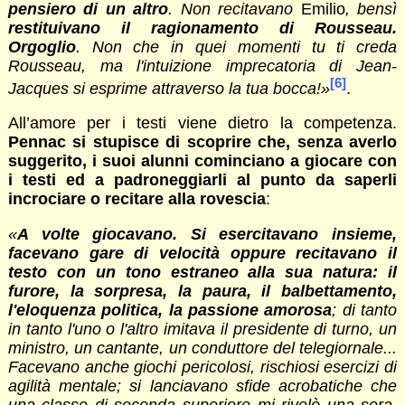
pensiero di un altro
. Non recitavano
Emilio
,
bensì
restituivano il ragionamento di Rousseau.
Orgoglio
. Non che in quei momenti tu ti creda
Rousseau, ma l'intuizione imprecatoria di Jean-
[6]
Jacques si esprime attraverso la tua bocca!»
.
All’amore per i testi viene dietro la competenza.
Pennac si stupisce di scoprire che, senza averlo
suggerito, i suoi alunni cominciano a giocare con
i testi ed a padroneggiarli al punto da saperli
incrociare o recitare alla rovescia
:
«
A volte giocavano. Si esercitavano insieme,
facevano gare di velocità oppure recitavano il
testo con un tono estraneo alla sua natura: il
furore, la sorpresa, la paura, il balbettamento,
l'eloquenza politica, la passione amorosa
; di tanto
in tanto l'uno o l'altro imitava il presidente di turno, un
ministro, un cantante, un conduttore del telegiornale...
Facevano anche giochi pericolosi, rischiosi esercizi di
agilità mentale; si lanciavano sfide acrobatiche che