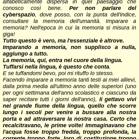
alfabeticamente dispersa in quel paesaggio che
conosco così bene.
Per non parlare del
cyberspazio
, dove posso, con la punta dell'indice,
consultare la memoria dell'umanità. Imparare a
memoria? Nell'epoca in cui la memoria si misura in
giga!
Tutto questo è vero, ma l'essenziale è altrove.
Imparando a memoria, non supplisco a nulla,
aggiungo a tutto.
La memoria, qui, entra nel cuore della lingua.
Tuffarsi nella lingua, è questo che conta
.
E se tuffandomi bevo, poi mi rituffo lo stesso.
Facendo imparare a memoria tanti testi ai miei allievi,
dalla prima media all'ultimo anno delle superiori (uno
per ogni settimana dell'anno scolastico e ciascuno da
saper recitare tutti i giorni dell'anno),
li gettavo vivi
nel grande fiume della lin
gua, quello che scorre
lungo i secoli per venire a bussare alla nostra
porta e ad attraversare la nostra casa. Certo che
recalcitravano, le prime volte!
Immaginavano che
l'acqua fosse troppo fredda, troppo profonda, la
corrente troppo forte, loro di costituzione troppo