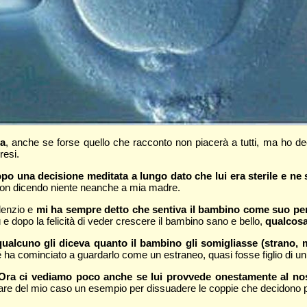
ga
, anche se forse quello che racconto non piacerà a tutti, ma ho dec
resi.
po una decisione meditata a lungo dato che lui era sterile e ne 
, non dicendo niente neanche a mia madre.
ilenzio e
mi ha sempre detto che sentiva il bambino come suo pe
ù e dopo la felicità di veder crescere il bambino sano e bello,
qualcosa
qualcuno gli diceva quanto il bambino gli somigliasse (strano, 
 ha cominciato a guardarlo come un estraneo, quasi fosse figlio di u
Ora ci vediamo poco anche se lui provvede onestamente al no
fare del mio caso un esempio per dissuadere le coppie che decidono pe