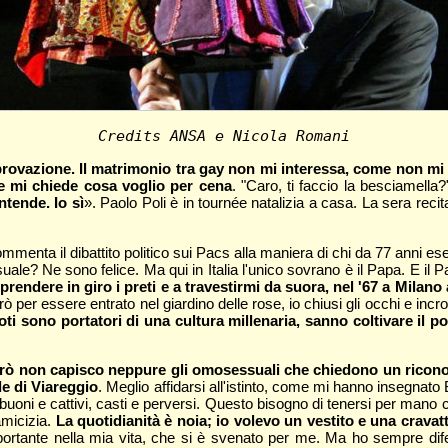
Credits ANSA e Nicola Romani
iprovazione. Il matrimonio tra gay non mi interessa, come non mi 
e mi chiede cosa voglio per cena
. "Caro, ti faccio la besciamella
ntende. Io sì
». Paolo Poli è in tournée natalizia a casa. La sera recita
menta il dibattito politico sui Pacs alla maniera di chi da 77 anni eserc
uale? Ne sono felice. Ma qui in Italia l'unico sovrano è il Papa. E il
 prendere in giro i preti e a travestirmi da suora, nel '67 a Milano
per essere entrato nel giardino delle rose, io chiusi gli occhi e incro
i sono portatori di una cultura millenaria, sanno coltivare il po
Però non capisco neppure gli omosessuali che chiedono un ricono
le di Viareggio
. Meglio affidarsi all'istinto, come mi hanno insegnato
 buoni e cattivi, casti e perversi. Questo bisogno di tenersi per mano
amicizia.
La quotidianità è noia; io volevo un vestito e una crav
ortante nella mia vita, che si è svenato per me. Ma ho sempre dife