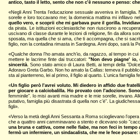
antico
, tasto il letto, sento che non c'è nessuno e penso: che
«Negli Anni Trenta l'educazione sessuale avveniva in famiglia. N
sorelle e loro toccavano me; la domenica mattina mi infilavo nel
quello vero, e scoprii che mi garbava pure il gorilla. Invidi
da pirata. Le istituzioni ecclesiastiche non riuscirono a recu
uscivano di classe durante le lezioni di religione, fin da allora
sposata, ma quella che si ama, che ti accompagna, che si sacrific
figlio, non la contadina rimasta in Sardegna. Anni dopo, sarà la 
«Qualche donna l'ho amata anch'io, da ragazzo, al tempo in cui v
mettere le lacrime finte dai truccatori:
"Non devo piagne' io, 
sincerità
. Sono stato amico di Laura Betti, ai tempi della "Do
Adoravo Greta Garbo. Non ho amato la Callas: temeva il pubblico 
sta al pianterreno, lei al primo, il figlio al quarto. L'unica famiglia 
«
Un figlio però l'avrei voluto. Mi diedero in affido due fratel
per giocare a calciobalilla. Ho provato con l'adozione. S
femminile". Io misi avanti mia madre e le mie sorelle, invano. All
putativo, famiglia più disastrata di quella non c'è". La giudichess
figli».
«Verso la metà degli Anni Sessanta a Roma scioglievano l'opera 
che a quattro anni camminavano a stento e dicevano solo "cacc
una bruna e cattiva, come nelle fiabe, ma non feci in tempo 
fermò un infermiere, un sindacalista, che me le fece posare: