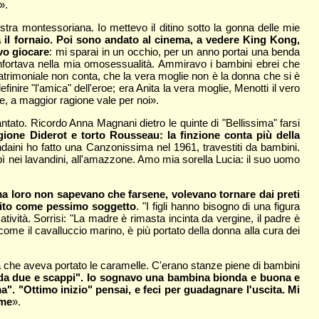
».
stra montessoriana. Io mettevo il ditino sotto la gonna delle mie
a il fornaio. Poi sono andato al cinema, a vedere King Kong,
evo giocare
: mi sparai in un occhio, per un anno portai una benda
onfortava nella mia omosessualità. Ammiravo i bambini ebrei che
matrimoniale non conta, che la vera moglie non è la donna che si è
ire "l'amica" dell'eroe; era Anita la vera moglie, Menotti il vero
e, a maggior ragione vale per noi».
tato. Ricordo Anna Magnani dietro le quinte di "Bellissima" farsi
gione Diderot e torto Rousseau: la finzione conta più della
aini ho fatto una Canzonissima nel 1961, travestiti da bambini.
ì nei lavandini, all'amazzone. Amo mia sorella Lucia: il suo uomo
no, ma loro non sapevano che farsene, volevano tornare dai preti
ubito come pessimo soggetto
. "I figli hanno bisogno di una figura
tività. Sorrisi: "La madre è rimasta incinta da vergine, il padre è
 come il cavalluccio marino, è più portato della donna alla cura dei
 che aveva portato le caramelle. C'erano stanze piene di bambini
nda due e scappi". Io sognavo una bambina bionda e buona e
". "Ottimo inizio" pensai, e feci per guadagnare l'uscita. Mi
 me
».