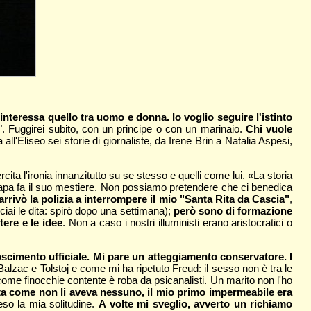
interessa quello tra uomo e donna. Io voglio seguire l'istinto
?". Fuggirei subito, con un principe o con un marinaio.
Chi vuole
 all'Eliseo sei storie di giornaliste, da Irene Brin a Natalia Aspesi,
ita l'ironia innanzitutto su se stesso e quelli come lui. «La storia
 Papa fa il suo mestiere. Non possiamo pretendere che ci benedica
 arrivò la polizia a interrompere il mio "Santa Rita da Cascia"
,
ciai le dita: spirò dopo una settimana);
però sono di formazione
tere e le idee
. Non a caso i nostri illuministi erano aristocratici o
scimento ufficiale. Mi pare un atteggiamento conservatore. I
 Balzac e Tolstoj e come mi ha ripetuto Freud: il sesso non è tra le
 come finocchie contente è roba da psicanalisti. Un marito non l'ho
atta come non li aveva nessuno, il mio primo impermeabile era
so la mia solitudine.
A volte mi sveglio, avverto un richiamo