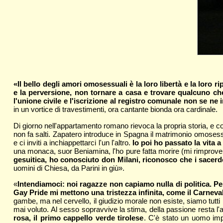
«Il bello degli amori omosessuali è la loro libertà
e la loro r
e la perversione, non tornare a casa e trovare qualcuno ch
l'unione civile e l'iscrizione al registro comunale non se ne i
in un vortice di travestimenti, ora cantante bionda ora cardinale.
Di giorno nell'appartamento romano rievoca la propria storia, e com
non fa salti. Zapatero introduce in Spagna il matrimonio omosess
e ci inviti a inchiappettarci l'un l'altro.
Io poi ho passato la vita a
una monaca, suor Beniamina, l'ho pure fatta morire (mi rimproverò 
gesuitica, ho conosciuto don Milani, riconosco che i sacerdot
uomini di Chiesa, da Parini in giù».
«
Intendiamoci: noi ragazze non capiamo nulla di politica. 
Gay Pride mi mettono una tristezza infinita, come il Carneva
gambe, ma nel cervello, il giudizio morale non esiste, siamo tutti
mai voluto. Al sesso sopravvive la stima, della passione resta l'
rosa, il primo cappello verde tirolese
. C'è stato un uomo imp