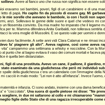
 sollievo
. Avere al fianco uno che russa non significa non essere soli
oi eravamo sei bambini, poveri, figli di un carabiniere e di una mae
 letto di papà.
Ho capito fin da piccolo di essere gay. Mi garbav
avo le mie sorelle che avevano le bambole, io con i fucili non sap
perarmi, anzi. Sollevavo le gonne delle suore e quel che vedevo mi c
 sono un filosemita convinto. Da mia madre ho imparato che il legame 
a per te. Mamma difendeva Anita Garibaldi, non tollerava sentirla defin
Petacci la vera moglie di Mussolini. E se questo vale per uomini e donn
ien duro facilmente. A sette anni vidi Clara Calamai e ne rimasi incan
devo fa' piagnere gli altri". Aveva ragione, così come aveva ra
lce vita" campammo una settimana a whisky e noccioline. Con la Mond
al punto che al bagno evitava il vaso dei comuni mortali e faceva pip
felice è quella ben distanziata».
lini, figli di una prostituta. Avevo un cane, il pallone, il giardi
ono stato esaminato da una giudichessa che però mi individuò s
e spalle della giudichessa c'era un calendario con l'immagine della Na
a mi cacciò in malo modo: "Lei non è atto all'infanzia". Invece l'uomo,
maternità e infanzia. Ci sono andato, insieme con una dama benefica
a" e "cioccolato".
Una suora di quelle pietose mi disse: "Ne pre
a scegliere, in due mi saltarono al collo e mi chiamarono "mamma
 meglio figlie dello Stato che di una ragazza irrecuperabile come