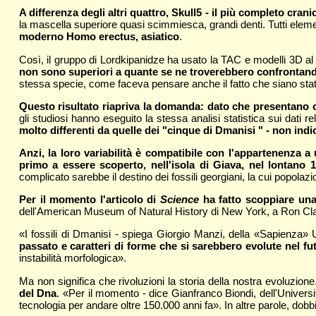
A differenza degli altri quattro, Skull5 - il più completo cra
la mascella superiore quasi scimmiesca, grandi denti. Tutti elem
moderno Homo erectus, asiatico
.
Così, il gruppo di Lordkipanidze ha usato la TAC e modelli 3D al 
non sono superiori a quante se ne troverebbero confrontan
stessa specie, come faceva pensare anche il fatto che siano stat
Questo risultato riapriva la domanda: dato che presentano c
gli studiosi hanno eseguito la stessa analisi statistica sui dati 
molto differenti da quelle dei "cinque di Dmanisi " - non in
Anzi, la loro variabilità è compatibile con l'appartenenza 
primo a essere scoperto, nell'isola di Giava, nel lontano 
complicato sarebbe il destino dei fossili georgiani, la cui popola
Per il momento l'articolo di
Science
ha fatto scoppiare una
dell'American Museum of Natural History di New York, a Ron Clar
«I fossili di Dmanisi - spiega Giorgio Manzi, della «Sapienza» 
passato e caratteri di forme che si sarebbero evolute nel f
instabilità morfologica».
Ma non significa che rivoluzioni la storia della nostra evoluzion
del Dna
. «Per il momento - dice Gianfranco Biondi, dell'Univers
tecnologia per andare oltre 150.000 anni fa». In altre parole, dobb