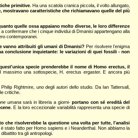
tiche primitive
. Ha una scatola cranica piccola, il volto allungato,
ece, mostravano caratteristiche che richiamavano quelle del più
uanto quelle ossa appaiano molto diverse, le loro differenze
a a confermare che i cinque individui di Dmanisi appartengano alla
sero contemporanei.
 vanno attribuiti gli umani di Dmanisi?
Per risolvere l'enigma
a conclusione inquietante: le variazioni di quei fossili - non
, quest'unica specie prenderebbe il nome di Homo erectus, il
l massimo una sottospecie, H. erectus ergaster. E ancora più
hilip Rightmire, uno degli autori dello studio. Da Ian Tattersall,
e critiche.
zione umana
sarà in libreria a giorni-
portano con sé eredità del
ocene
. E la loro eccezionale variabilità rappresenta una specie di
o che risolverebbe la questione una volta per tutte, l'analisi
me è stato fatto per Homo sapiens e i Neanderthal. Non abbiamo la
battito tra gli antropologi.