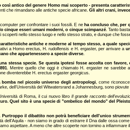
nio così antico del genere Homo mai scoperto - presenta caratteris
enti che rimandano alle antiche specie africane.
Gli altri crani, inv
computer per confrontare i suoi fossili. E ne
ha concluso che, per q
do cinque esseri umani moderni, o cinque scimpanzé
. Tanto bast
i scoperti nello stesso luogo e nello stesso strato, e dunque che fos
aratteristiche antiche e moderne al tempo stesso, a quale specie
relativi a Homo erectus, H. rudolfensis e H. ergaster, per arrivare a
un
dicano che appartenessero a specie diverse
.
a una stessa specie. Se questa ipotesi fosse accolta con favore
1891
. Mentre quello che oggi è chiamato H. ergaster ne sarebbe a
zione diventerebbe H. erectus ergaster georgicus.
 bomba nel piccolo universo degli antropologi
, come riconosce P
ke, dell'Università del Witwatersrand a Johannesburg, sono piovute l
Università di Roma, il cui nuovo libro
Il grande racconto dell'evolu
uturo. Quel sito è una specie di "ombelico del mondo" del Pleist
e.
Purtroppo il dibattito non potrà beneficiare dell'unico strument
ità dell'Aquila - non siamo in grado di estrarre il Dna dalle ossa co
iamo aspettare. A meno che altre scoperte non tornino a infiammare il di