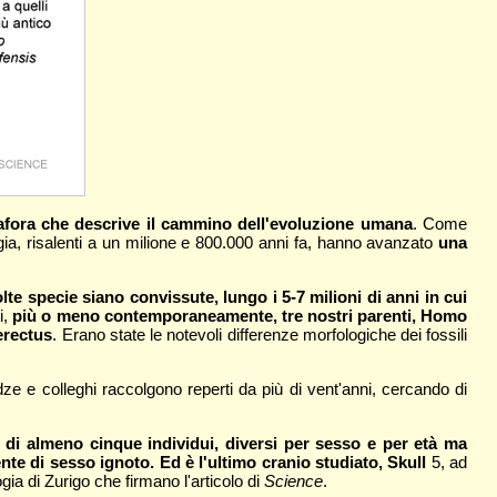
tafora che descrive il cammino dell'evoluzione umana
. Come
orgia, risalenti a un milione e 800.000 anni fa, hanno avanzato
una
e specie siano convissute, lungo i 5-7 milioni di anni in cui
i,
più o meno contemporaneamente, tre nostri parenti, Homo
erectus
. Erano state le notevoli differenze morfologiche dei fossili
ze e colleghi raccolgono reperti da più di vent'anni, cercando di
i di almeno cinque individui, diversi per sesso e per età ma
 di sesso ignoto. Ed è l'ultimo cranio studiato, Skull
5, ad
ogia di Zurigo che firmano l'articolo di
Science
.