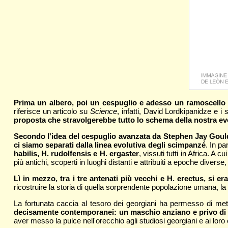
Prima un albero, poi un cespuglio e adesso un ramoscello s
riferisce un articolo su
Science
, infatti, David Lordkipanidze e i
proposta che stravolgerebbe tutto lo schema della nostra evol
Secondo l'idea del cespuglio avanzata da Stephen Jay Gould, 
ci siamo separati dalla linea evolutiva degli scimpanzé
. In pa
habilis, H. rudolfensis e H. ergaster
, vissuti tutti in Africa. A 
più antichi, scoperti in luoghi distanti e attribuiti a epoche diverse
Lì in mezzo, tra i tre antenati più vecchi e H. erectus, si 
ricostruire la storia di quella sorprendente popolazione umana, la 
La fortunata caccia al tesoro dei georgiani ha permesso di met
decisamente contemporanei: un maschio anziano e privo di d
aver messo la pulce nell'orecchio agli studiosi georgiani e ai loro c