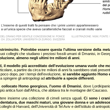
triminzito. Potrebbe essere questa l'ultima versione della me
 suoi colleghi che studiano i preziosi fossili umani di Dmanisi, in Ge
uzione, almeno negli ultimi tre milioni di anni
.
il modello più accreditato dell'evoluzione umana vuole che molt
rticolare, a partire da circa tre milioni di anni fa sarebbero stati present
cui poco dopo, per i tempi dell'evoluzione,
si sarebbe aggiunto Homo 
, a spingere gli antropologi ad
attribuirle a specie differenti
.
era collocato Homo georgicus, l'uomo di Dmanisi
, dove Lordkipanid
più antica fuori dall'Africa, che abitava tra le montagne del Caucaso.
tere insieme una collezione di cimeli senza uguali.
Ci sono i cran
entatura, due maschi maturi, una giovane donna e un adolescente
olleghi di Harvard, dell'Università di Tel Aviv e dell'Istituto di antropol