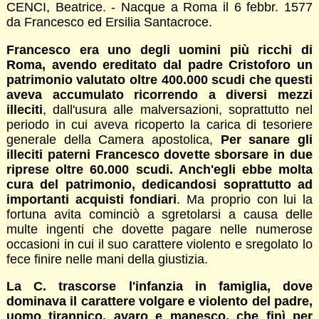
CENCI, Beatrice. - Nacque a Roma il 6 febbr. 1577
da Francesco ed Ersilia Santacroce.
Francesco
era uno degli uomini più ricchi di
Roma, avendo ereditato dal padre Cristoforo un
patrimonio valutato oltre 400.000 scudi che questi
aveva accumulato ricorrendo a diversi mezzi
illeciti
, dall'usura alle malversazioni, soprattutto nel
periodo in cui aveva ricoperto la carica di tesoriere
generale della Camera apostolica,
Per sanare gli
illeciti paterni Francesco dovette sborsare in due
riprese oltre 60.000 scudi. Anch'egli ebbe molta
cura del patrimonio, dedicandosi soprattutto ad
importanti acquisti fondiari
. Ma proprio con lui la
fortuna avita cominciò a sgretolarsi a causa delle
multe ingenti che dovette pagare nelle numerose
occasioni in cui il suo carattere violento e sregolato lo
fece finire nelle mani della giustizia.
La C. trascorse l'infanzia in famiglia, dove
dominava il carattere volgare e violento del padre,
uomo tirannico, avaro e manesco, che finì per