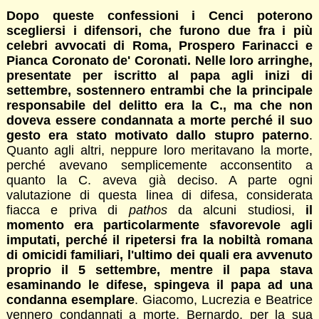
Dopo queste confessioni i Cenci poterono
scegliersi i difensori, che furono due fra i più
celebri avvocati di Roma, Prospero Farinacci e
Pianca Coronato de' Coronati. Nelle loro arringhe,
presentate per iscritto al papa agli inizi di
settembre, sostennero entrambi che la principale
responsabile del delitto era la C., ma che non
doveva essere condannata a morte perché il suo
gesto era stato motivato dallo stupro paterno
.
Quanto agli altri, neppure loro meritavano la morte,
perché avevano semplicemente acconsentito a
quanto la C. aveva già deciso. A parte ogni
valutazione di questa linea di difesa, considerata
fiacca e priva di
pathos
da alcuni studiosi,
il
momento era particolarmente sfavorevole agli
imputati, perché il ripetersi fra la nobiltà romana
di omicidi familiari, l'ultimo dei quali era avvenuto
proprio il 5 settembre, mentre il papa stava
esaminando le difese, spingeva il papa ad una
condanna esemplare
. Giacomo, Lucrezia e Beatrice
vennero condannati a morte, Bernardo, per la sua