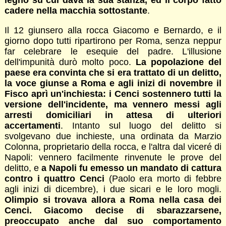
legno su cui dava la sua stanza, ed il corpo fatto
cadere nella macchia sottostante
.
Il 12 giunsero alla rocca Giacomo e Bernardo, e il
giorno dopo tutti ripartirono per Roma, senza neppur
far celebrare le esequie del padre. L'illusione
dell'impunità durò molto poco.
La popolazione del
paese era convinta che si era trattato di un delitto,
la voce giunse a Roma e agli inizi di novembre il
Fisco aprì un'inchiesta: i Cenci sostennero tutti la
versione dell'incidente, ma vennero messi agli
arresti domiciliari in attesa di ulteriori
accertamenti
. Intanto sul luogo del delitto si
svolgevano due inchieste, una ordinata da Marzio
Colonna, proprietario della rocca, e l'altra dal viceré di
Napoli: vennero facilmente rinvenute le prove del
delitto, e
a Napoli fu emesso un mandato di cattura
contro i quattro Cenci
(Paolo era morto di febbre
agli inizi di dicembre), i due sicari e le loro mogli.
Olimpio si trovava allora a Roma nella casa dei
Cenci. Giacomo decise di sbarazzarsene,
preoccupato anche dal suo comportamento