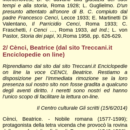
tempi e alla storia
, Roma 1928; L. Guglielmo.
D'un
presunto attentato all'onore di B
.
C
.
compiuto dal
padre Francesco Cenci
, Lecce 1933; E. Martinetti Di
Valentano,
Il Parricidio Cenci
, Roma 1933; C.
Fraschetti,
I Cenci
…, Roma 1933,
ad Ind
.; L. von
Pastor,
Storia dei papi
, XI,Roma 1958, pp. 626-629.
2/ Cènci, Beatrice (dal sito Treccani.it
Enciclopedie on line)
Riprendiamo dal sito dal sito Treccani.it Enciclopedie
on line la voce CENCI, Beatrice. Restiamo a
disposizione per l’immediata rimozione se la loro
presenza sul nostro sito non fosse gradita a qualcuno
degli aventi diritto. I neretti sono nostri ed hanno
l’unico scopo di facilitare la lettura on-line.
Il Centro culturale Gli scritti (15/6/2014)
Cènci, Beatrice. - Nobile romana (1577-1599);
protagonista della tetra vicenda che provocò la rovina