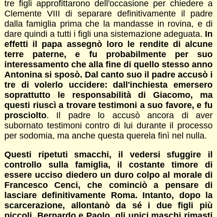
tre figli approfittarono dell'occasione per chiedere a
Clemente VIII di separare definitivamente il padre
dalla famiglia prima che la mandasse in rovina, e di
dare quindi a tutti i figli una sistemazione adeguata.
In
effetti il papa assegnò loro le rendite di alcune
terre paterne, e fu probabilmente per suo
interessamento che alla fine di quello stesso anno
Antonina si sposò. Dal canto suo il padre accusò i
tre di volerlo uccidere: dall'inchiesta emersero
soprattutto le responsabilità di Giacomo, ma
questi riuscì a trovare testimoni a suo favore, e fu
prosciolto
. Il padre lo accusò ancora di aver
subornato testimoni contro di lui durante il processo
per sodomia, ma anche questa querela finì nel nulla.
Questi ripetuti smacchi, il vedersi sfuggire il
controllo sulla famiglia, il costante timore di
essere ucciso diedero un duro colpo al morale di
Francesco Cenci, che cominciò a pensare di
lasciare definitivamente Roma. Intanto, dopo la
scarcerazione, allontanò da sé i due figli più
piccoli. Bernardo e Paolo, gli unici maschi rimasti