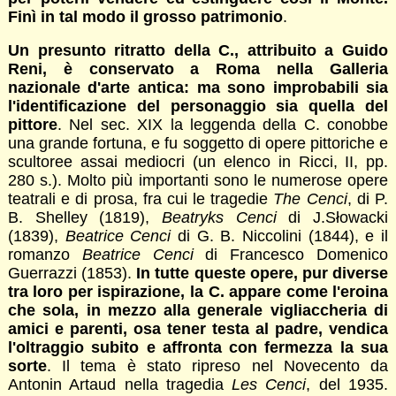
Finì in tal modo il grosso patrimonio
.
Un presunto ritratto della C., attribuito a Guido
Reni, è conservato a Roma nella Galleria
nazionale d'arte antica: ma sono improbabili sia
l'identificazione del personaggio sia quella del
pittore
. Nel sec. XIX la leggenda della C. conobbe
una grande fortuna, e fu soggetto di opere pittoriche e
scultoree assai mediocri (un elenco in Ricci, II, pp.
280 s.). Molto più importanti sono le numerose opere
teatrali e di prosa, fra cui le tragedie
The Cenci
, di P.
B. Shelley (1819),
Beatryks Cenci
di J.Słowacki
(1839),
Beatrice Cenci
di G. B. Niccolini (1844), e il
romanzo
Beatrice Cenci
di Francesco Domenico
Guerrazzi (1853).
In tutte queste opere, pur diverse
tra loro per ispirazione, la C. appare come l'eroina
che sola, in mezzo alla generale vigliaccheria di
amici e parenti, osa tener testa al padre, vendica
l'oltraggio subito e affronta con fermezza la sua
sorte
. Il tema è stato ripreso nel Novecento da
Antonin Artaud nella tragedia
Les Cenci
, del 1935.