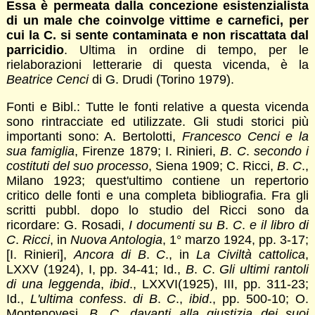
Essa è permeata dalla concezione esistenzialista
di un male che coinvolge vittime e carnefici, per
cui la C. si sente contaminata e non riscattata dal
parricidio
. Ultima in ordine di tempo, per le
rielaborazioni letterarie di questa vicenda, è la
Beatrice Cenci
di G. Drudi (Torino 1979).
Fonti e Bibl.: Tutte le fonti relative a questa vicenda
sono rintracciate ed utilizzate. Gli studi storici più
importanti sono: A. Bertolotti,
Francesco Cenci e la
sua famiglia
, Firenze 1879; I. Rinieri,
B
.
C
.
secondo i
costituti del suo processo
, Siena 1909; C. Ricci,
B
.
C
.,
Milano 1923; quest'ultimo contiene un repertorio
critico delle fonti e una completa bibliografia. Fra gli
scritti pubbl. dopo lo studio del Ricci sono da
ricordare: G. Rosadi,
I documenti su B
.
C
.
e il libro di
C
.
Ricci
, in
Nuova Antologia
, 1° marzo 1924, pp. 3-17;
[I. Rinieri],
Ancora di B
.
C
., in
La Civiltà cattolica
,
LXXV (1924), I, pp. 34-41; Id.,
B
.
C
.
Gli ultimi rantoli
di una leggenda
,
ibid
., LXXVI(1925), III, pp. 311-23;
Id.,
L'ultima confess
.
di B
.
C
.,
ibid
., pp. 500-10; O.
Montenovesi,
B
.
C
.
davanti alla giustizia dei suoi