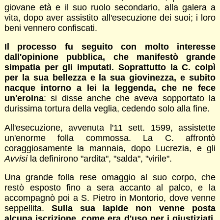
giovane età e il suo ruolo secondario, alla galera a
vita, dopo aver assistito all'esecuzione dei suoi; i loro
beni vennero confiscati.
Il processo fu seguito con molto interesse
dall'opinione pubblica, che manifestò grande
simpatia per gli imputati. Soprattutto la C. colpì
per la sua bellezza e la sua giovinezza, e subito
nacque intorno a lei la leggenda, che ne fece
un'eroina
: si disse anche che aveva sopportato la
durissima tortura della veglia, cedendo solo alla fine.
All'esecuzione, avvenuta l'11 sett. 1599, assistette
un'enorme folla commossa. La C. affrontò
coraggiosamente la mannaia, dopo Lucrezia, e gli
Avvisi
la definirono "ardita", "salda", "virile".
Una grande folla rese omaggio al suo corpo, che
restò esposto fino a sera accanto al palco, e la
accompagnò poi a S. Pietro in Montorio, dove venne
seppellita.
Sulla sua lapide non venne posta
alcuna iscrizione, come era d'uso per i giustiziati.