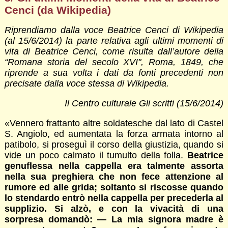
Cenci (da Wikipedia)
Riprendiamo dalla voce Beatrice Cenci di Wikipedia
(al 15/6/2014) la parte relativa agli ultimi momenti di
vita di Beatrice Cenci, come risulta dall’autore della
“Romana storia del secolo XVI", Roma, 1849, che
riprende a sua volta i dati da fonti precedenti non
precisate dalla voce stessa di Wikipedia.
Il Centro culturale Gli scritti (15/6/2014)
«Vennero frattanto altre soldatesche dal lato di Castel
S. Angiolo, ed aumentata la forza armata intorno al
patibolo, si proseguì il corso della giustizia, quando si
vide un poco calmato il tumulto della folla.
Beatrice
genuflessa nella cappella era talmente assorta
nella sua preghiera che non fece attenzione al
rumore ed alle grida; soltanto si riscosse quando
lo stendardo entrò nella cappella per precederla al
supplizio. Si alzò, e con la vivacità di una
sorpresa domandò: — La mia signora madre è