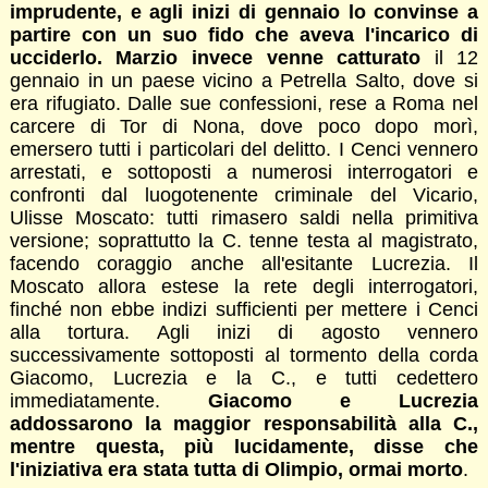
imprudente, e agli inizi di gennaio lo convinse a
partire con un suo fido che aveva l'incarico di
ucciderlo. Marzio invece venne catturato
il 12
gennaio in un paese vicino a Petrella Salto, dove si
era rifugiato. Dalle sue confessioni, rese a Roma nel
carcere di Tor di Nona, dove poco dopo morì,
emersero tutti i particolari del delitto. I Cenci vennero
arrestati, e sottoposti a numerosi interrogatori e
confronti dal luogotenente criminale del Vicario,
Ulisse Moscato: tutti rimasero saldi nella primitiva
versione; soprattutto la C. tenne testa al magistrato,
facendo coraggio anche all'esitante Lucrezia. Il
Moscato allora estese la rete degli interrogatori,
finché non ebbe indizi sufficienti per mettere i Cenci
alla tortura. Agli inizi di agosto vennero
successivamente sottoposti al tormento della corda
Giacomo, Lucrezia e la C., e tutti cedettero
immediatamente.
Giacomo e Lucrezia
addossarono la maggior responsabilità alla C.,
mentre questa, più lucidamente, disse che
l'iniziativa era stata tutta di Olimpio, ormai morto
.