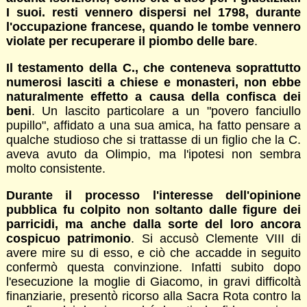
I suoi. resti vennero dispersi nel 1798, durante
l'occupazione francese, quando le tombe vennero
violate per recuperare il piombo delle bare
.
Il testamento della C., che conteneva soprattutto
numerosi lasciti a chiese e monasteri, non ebbe
naturalmente effetto a causa della confisca dei
beni
. Un lascito particolare a un "povero fanciullo
pupillo", affidato a una sua amica, ha fatto pensare a
qualche studioso che si trattasse di un figlio che la C.
aveva avuto da Olimpio, ma l'ipotesi non sembra
molto consistente.
Durante il processo l'interesse dell'opinione
pubblica fu colpito non soltanto dalle figure dei
parricidi, ma anche dalla sorte del loro ancora
cospicuo patrimonio
. Si accusò Clemente VIII di
avere mire su di esso, e ciò che accadde in seguito
confermò questa convinzione. Infatti subito dopo
l'esecuzione la moglie di Giacomo, in gravi difficoltà
finanziarie, presentò ricorso alla Sacra Rota contro la