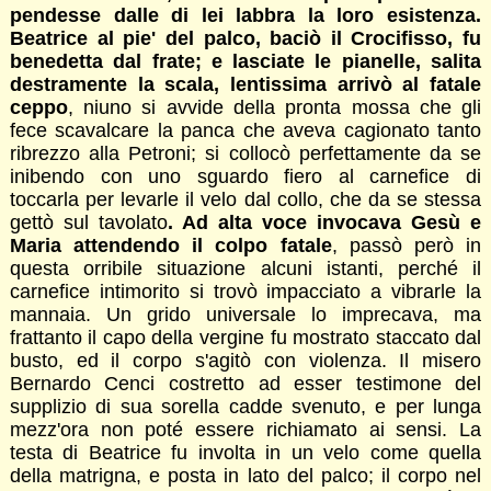
pendesse dalle di lei labbra la loro esistenza.
Beatrice al pie' del palco, baciò il Crocifisso, fu
benedetta dal frate; e lasciate le pianelle, salita
destramente la scala, lentissima arrivò al fatale
ceppo
, niuno si avvide della pronta mossa che gli
fece scavalcare la panca che aveva cagionato tanto
ribrezzo alla Petroni; si collocò perfettamente da se
inibendo con uno sguardo fiero al carnefice di
toccarla per levarle il velo dal collo, che da se stessa
gettò sul tavolato
. Ad alta voce invocava Gesù e
Maria attendendo il colpo fatale
, passò però in
questa orribile situazione alcuni istanti, perché il
carnefice intimorito si trovò impacciato a vibrarle la
mannaia. Un grido universale lo imprecava, ma
frattanto il capo della vergine fu mostrato staccato dal
busto, ed il corpo s'agitò con violenza. Il misero
Bernardo Cenci costretto ad esser testimone del
supplizio di sua sorella cadde svenuto, e per lunga
mezz'ora non poté essere richiamato ai sensi. La
testa di Beatrice fu involta in un velo come quella
della matrigna, e posta in lato del palco; il corpo nel