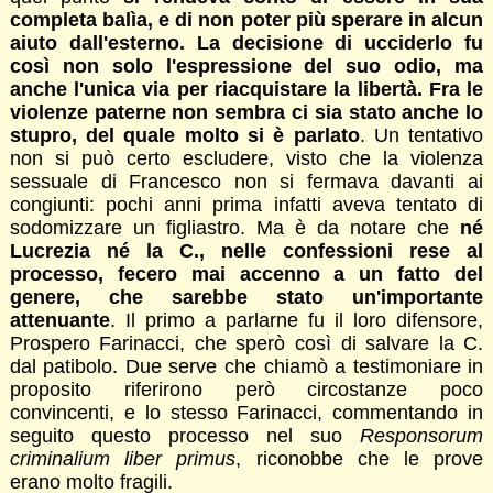
completa balìa, e di non poter più sperare in alcun
aiuto dall'esterno. La decisione di ucciderlo fu
così non solo l'espressione del suo odio, ma
anche l'unica via per riacquistare la libertà. Fra le
violenze paterne non sembra ci sia stato anche lo
stupro, del quale molto si è parlato
. Un tentativo
non si può certo escludere, visto che la violenza
sessuale di Francesco non si fermava davanti ai
congiunti: pochi anni prima infatti aveva tentato di
sodomizzare un figliastro. Ma è da notare che
né
Lucrezia né la C., nelle confessioni rese al
processo, fecero mai accenno a un fatto del
genere, che sarebbe stato un'importante
attenuante
. Il primo a parlarne fu il loro difensore,
Prospero Farinacci, che sperò così di salvare la C.
dal patibolo. Due serve che chiamò a testimoniare in
proposito riferirono però circostanze poco
convincenti, e lo stesso Farinacci, commentando in
seguito questo processo nel suo
Responsorum
criminalium liber primus
, riconobbe che le prove
erano molto fragili.