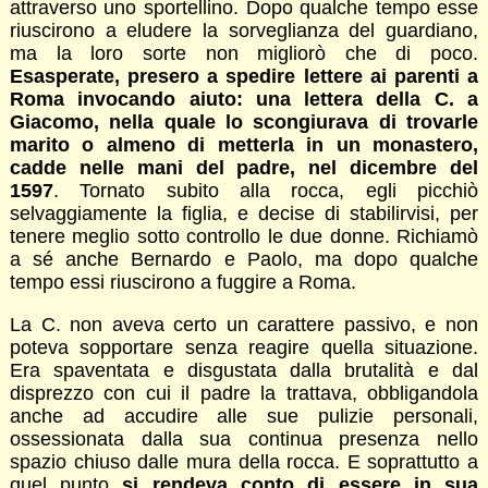
attraverso uno sportellino. Dopo qualche tempo esse
riuscirono a eludere la sorveglianza del guardiano,
ma la loro sorte non migliorò che di poco.
Esasperate, presero a spedire lettere ai parenti a
Roma invocando aiuto: una lettera della C. a
Giacomo, nella quale lo scongiurava di trovarle
marito o almeno di metterla in un monastero,
cadde nelle mani del padre, nel dicembre del
1597
. Tornato subito alla rocca, egli picchiò
selvaggiamente la figlia, e decise di stabilirvisi, per
tenere meglio sotto controllo le due donne. Richiamò
a sé anche Bernardo e Paolo, ma dopo qualche
tempo essi riuscirono a fuggire a Roma.
La C. non aveva certo un carattere passivo, e non
poteva sopportare senza reagire quella situazione.
Era spaventata e disgustata dalla brutalità e dal
disprezzo con cui il padre la trattava, obbligandola
anche ad accudire alle sue pulizie personali,
ossessionata dalla sua continua presenza nello
spazio chiuso dalle mura della rocca. E soprattutto a
quel punto
si rendeva conto di essere in sua