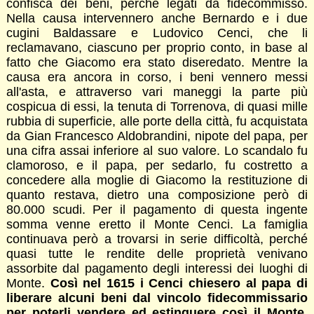
confisca dei beni, perché legati da fidecommisso.
Nella causa intervennero anche Bernardo e i due
cugini Baldassare e Ludovico Cenci, che li
reclamavano, ciascuno per proprio conto, in base al
fatto che Giacomo era stato diseredato. Mentre la
causa era ancora in corso, i beni vennero messi
all'asta, e attraverso vari maneggi la parte più
cospicua di essi, la tenuta di Torrenova, di quasi mille
rubbia di superficie, alle porte della città, fu acquistata
da Gian Francesco Aldobrandini, nipote del papa, per
una cifra assai inferiore al suo valore. Lo scandalo fu
clamoroso, e il papa, per sedarlo, fu costretto a
concedere alla moglie di Giacomo la restituzione di
quanto restava, dietro una composizione però di
80.000 scudi. Per il pagamento di questa ingente
somma venne eretto il Monte Cenci. La famiglia
continuava però a trovarsi in serie difficoltà, perché
quasi tutte le rendite delle proprietà venivano
assorbite dal pagamento degli interessi dei luoghi di
Monte.
Così nel 1615 i Cenci chiesero al papa di
liberare alcuni beni dal vincolo fidecommissario
per poterli vendere ed estinguere così il Monte.