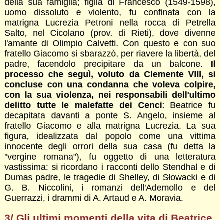
della sua famiglia; figlia di Francesco (1549-1598),
uomo dissoluto e violento, fu confinata con la
matrigna Lucrezia Petroni nella rocca di Petrella
Salto, nel Cicolano (prov. di Rieti), dove divenne
l'amante di Olimpio Calvetti. Con questo e con suo
fratello Giacomo si sbarazzò, per riavere la libertà, del
padre, facendolo precipitare da un balcone.
Il
processo che seguì, voluto da Clemente VIII, si
concluse con una condanna che voleva colpire,
con la sua violenza, nei responsabili dell'ultimo
delitto tutte le malefatte dei Cenci
: Beatrice fu
decapitata davanti a ponte S. Angelo, insieme al
fratello Giacomo e alla matrigna Lucrezia. La sua
figura, idealizzata dal popolo come una vittima
innocente degli orrori della sua casa (fu detta la
"vergine romana"), fu oggetto di una letteratura
vastissima: si ricordano i racconti dello Stendhal e di
Dumas padre, le tragedie di Shelley, di Słowacki e di
G. B. Niccolini, i romanzi dell'Ademollo e del
Guerrazzi, i drammi di A. Artaud e A. Moravia.
3/ Gli ultimi momenti della vita di Beatrice