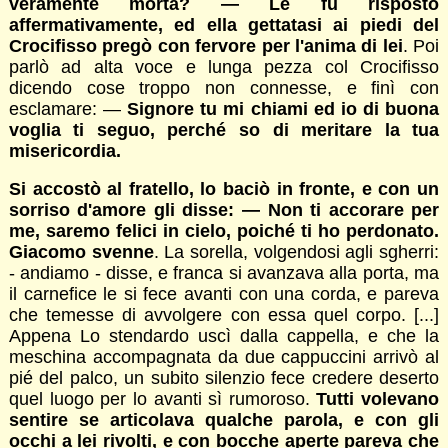
veramente morta? — Le fu risposto
affermativamente, ed ella gettatasi ai piedi del
Crocifisso pregò con fervore per l'anima di lei
. Poi
parlò ad alta voce e lunga pezza col Crocifisso
dicendo cose troppo non connesse, e finì con
esclamare: —
Signore tu mi chiami ed io di buona
voglia ti seguo, perché so di meritare la tua
misericordia.
Si accostò al fratello, lo baciò in fronte, e con un
sorriso d'amore gli disse: — Non ti accorare per
me, saremo felici in cielo, poiché ti ho perdonato.
Giacomo svenne
. La sorella, volgendosi agli sgherri:
- andiamo - disse, e franca si avanzava alla porta, ma
il carnefice le si fece avanti con una corda, e pareva
che temesse di avvolgere con essa quel corpo. [...]
Appena Lo stendardo uscì dalla cappella, e che la
meschina accompagnata da due cappuccini arrivò al
pié del palco, un subito silenzio fece credere deserto
quel luogo per lo avanti sì rumoroso.
Tutti volevano
sentire se articolava qualche parola, e con gli
occhi a lei rivolti, e con bocche aperte pareva che