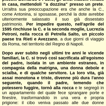
in casa, mettendoli "a dozzina" presso un prete
.
Un'altra sua preoccupazione era che anche la C.,
come Antonina, si sposasse, perché la dote avrebbe
ulteriormente salassato il suo già dissestato
patrimonio.
Per impedire questo, nell'aprile del
1595 rinchiuse la C. e la seconda moglie, Lucrezia
Petroni, nella rocca di Petrella Salto, un piccolo
paese tra Rieti e Avezzano
, a due giorni di viaggio
da Roma, nel territorio del Regno di Napoli.
Dopo aver subito negli ultimi tre anni le vicende
familiari, la C. si trovò così sacrificata all'egoismo
del padre, isolata in un ambiente estraneo, in
compagnia della matrigna, una donna debole e
scialba, e di qualche servitore. La loro vita, già
assai monotona e triste, divenne più dura l'anno
seguente, quando il padre, temendo che
potessero fuggire, tornò alla rocca
e le segregò in
un appartamento del quale fece sprangare porte e
finestre, trasformandolo in una vera e propria
prigione: il cibo veniva passato alle due donne