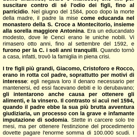
suscitare contro di sé l'odio dei figli, fino al
parricidio
. Nel giugno del 1584, poco dopo la morte
della madre, il padre la mise
come educanda nel
monastero della S. Croce a Montecitorio, insieme
alla sorella maggiore Antonina
. Era un educandato
modesto, dove le Cenci erano le uniche nobili. Vi
rimasero otto anni, fino al settembre del 1592, e
furono per la C. i soli anni tranquilli
. Quando tornò
a casa, infatti, trovò la famiglia in piena crisi.
I tre figli più grandi, Giacomo, Cristoforo e Rocco,
erano in rotta col padre, soprattutto per motivi di
interesse
: egli negava loro il denaro necessario per
mantenersi, ed essi facevano debiti e lo derubavano;
gli intentarono anche causa per ottenere gli
alimenti, e la vinsero. Il contrasto si acuì nel 1594,
quando il padre ebbe la sua più brutta avventura
giudiziaria, un processo con la grave e infamante
imputazione di sodomia
. Stette in carcere solo tre
mesi, ma per ottenere l'estinzione del procedimento
dovette pagare l'enorme somma di 100.000 scudi. I