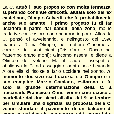
La C. attuò il suo proposito con molta fermezza,
superando continue difficoltà, aiutata solo dall'ex
castellano, Olimpio Calvetti, che fu probabilmente
anche suo amante. Il primo progetto fu di far
uccidere il padre dai banditi della zona
, ma le
trattative con costoro non andarono in porto. Allora la
C. pensò di avvelenarlo, e nell'agosto del 1598
mandò a Roma Olimpio, per mettere Giacomo al
corrente dei suoi piani (Cristoforo e Rocco nel
frattempo erano morti): Giacomo assentì e diede a
Olimpio del veleno. Ma il padre, insospettito,
obbligava la C. ad assaggiare ogni cibo e bevanda.
Allora ella si risolse a farlo uccidere nel sonno.
Al
momento decisivo sia Lucrezia sia Olimpio e il
suo complice, Marzio Catalano, esitarono, e fu
solo la grande determinazione della C. a
trascinarli. Francesco Cenci venne così ucciso a
martellate dai due sicari all'alba del 9 settembre:
per simulare una disgrazia, su proposta della C.
venne sfondato il pavimento di un balcone di