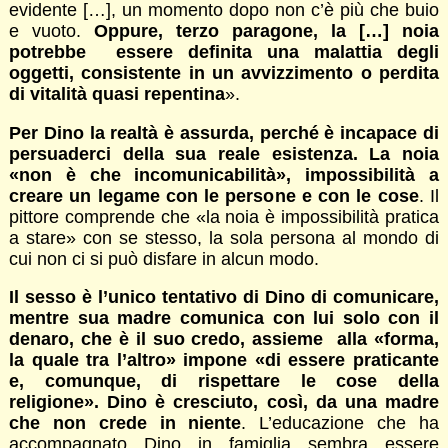
evidente […], un momento dopo non c’è più che buio
e vuoto.
Oppure, terzo paragone, la […] noia
potrebbe essere definita una malattia degli
oggetti, consistente in un avvizzimento o perdita
di vitalità quasi repentina
».
Per Dino la realtà è assurda, perché è incapace di
persuaderci della sua reale esistenza. La noia
«non è che incomunicabilità», impossibilità a
creare un legame con le persone e con le cose
. Il
pittore comprende che «la noia è impossibilità pratica
a stare» con se stesso, la sola persona al mondo di
cui non ci si può disfare in alcun modo.
Il sesso è l’unico tentativo di Dino di comunicare,
mentre sua madre comunica con lui solo con il
denaro, che è il suo credo, assieme alla «forma,
la quale tra l’altro» impone «di essere praticante
e, comunque, di rispettare le cose della
religione». Dino è cresciuto, così, da una madre
che non crede in niente
. L’educazione che ha
accompagnato Dino in famiglia sembra essere