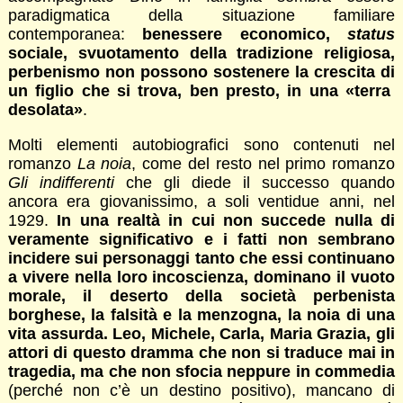
paradigmatica della situazione familiare
contemporanea:
benessere economico,
status
sociale, svuotamento della tradizione religiosa,
perbenismo non possono sostenere la crescita di
un figlio che si trova, ben presto, in una «terra
desolata»
.
Molti elementi autobiografici sono contenuti nel
romanzo
La noia
, come del resto nel primo romanzo
Gli indifferenti
che gli diede il successo quando
ancora era giovanissimo, a soli ventidue anni, nel
1929.
In
una realtà in cui non succede nulla di
veramente significativo e i fatti non sembrano
incidere sui personaggi tanto che essi continuano
a vivere nella loro incoscienza, dominano il vuoto
morale, il deserto della società perbenista
borghese, la falsità e la menzogna, la noia di una
vita assurda. Leo, Michele, Carla, Maria Grazia, gli
attori di questo dramma che non si traduce mai in
tragedia, ma che non sfocia neppure in commedia
(perché non c’è un destino positivo), mancano di