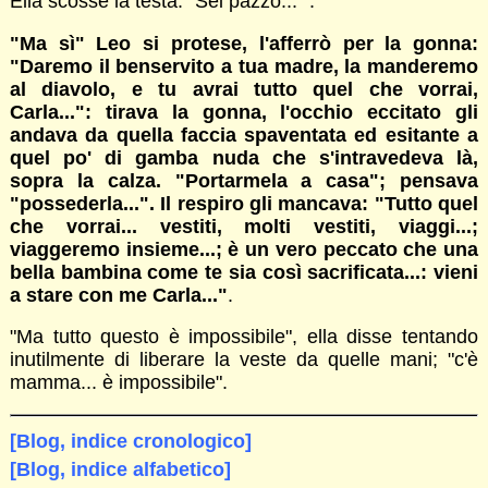
Ella scosse la testa: "Sei pazzo... ".
"Ma sì" Leo si protese, l'afferrò per la gonna:
"Daremo il benservito a tua madre, la manderemo
al diavolo, e tu avrai tutto quel che vorrai,
Carla...": tirava la gonna, l'occhio eccitato gli
andava da quella faccia spaventata ed esitante a
quel po' di gamba nuda che s'intravedeva là,
sopra la calza. "Portarmela a casa"; pensava
"possederla...". Il respiro gli mancava: "Tutto quel
che vorrai... vestiti, molti vestiti, viaggi...;
viaggeremo insieme...; è un vero peccato che una
bella bambina come te sia così sacrificata...: vieni
a stare con me Carla..."
.
"Ma tutto questo è impossibile", ella disse tentando
inutilmente di liberare la veste da quelle mani; "c'è
mamma... è impossibile".
[Blog, indice cronologico]
[Blog, indice alfabetico]