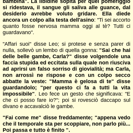
bambina". La libidine sopita per quel pomeriggio
si ridestava, il sangue gli saliva alle guance, dal
desiderio avrebbe voluto gridare. Ella diede
ancora un colpo alla testa dell'asino
: "Ti sei accorto
quanto fosse nervosa mamma oggi al tè? Tutti ci
guardavano".
"Affari suoi" disse Leo; si protese e senza parer di
nulla, sollevò un lembo di quella gonna:
"Sai che hai
delle belle gambe, Carla?" disse volgendole una
faccia stupida ed eccitata sulla quale non riusciva
ad aprirsi un falso sorriso di giovialità; ma Carla,
non arrossì ne rispose e con un colpo secco
abbatte la veste: "Mamma è gelosa di te" disse
guardandolo; "per questo ci fa a tutti la vita
impossibile"
. Leo fece un gesto che significava: "E
che ci posso fare io?"; poi si rovesciò daccapo sul
divano e accavalciò le gambe.
"Fai come me" disse freddamente; "appena vedo
che il temporale sta per scoppiare, non parlo più...
Poi passa e tutto è finito ".