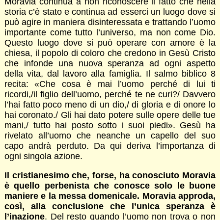
Moravia continua a non riconoscere il fatto che nella
storia c’è stato e continua ad esserci un luogo dove si
può agire in maniera disinteressata e trattando l’uomo
importante come tutto l’universo, ma non come Dio.
Questo luogo dove si può operare con amore è la
chiesa, il popolo di coloro che credono in Gesù Cristo
che infonde una nuova speranza ad ogni aspetto
della vita, dal lavoro alla famiglia. Il salmo biblico 8
recita: «Che cosa è mai l’uomo perché di lui ti
ricordi,/il figlio dell’uomo, perché te ne curi?/ Davvero
l’hai fatto poco meno di un dio,/ di gloria e di onore lo
hai coronato./ Gli hai dato potere sulle opere delle tue
mani,/ tutto hai posto sotto i suoi piedi». Gesù ha
rivelato all’uomo che neanche un capello del suo
capo andrà perduto. Da qui deriva l’importanza di
ogni singola azione.
Il cristianesimo che, forse, ha conosciuto Moravia
è quello perbenista che conosce solo le buone
maniere e la messa domenicale. Moravia approda,
così, alla conclusione che l’unica speranza è
l’inazione
. Del resto quando l’uomo non trova o non