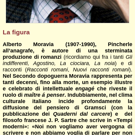
La figura
Alberto Moravia (1907-1990), Pincherle
all’anagrafe, è autore di una sterminata
produzione di romanzi
(ricordiamo qui fra i tanti
Gli
indifferenti, Agostino, La ciociara, La noia
) e di
racconti (
Racconti romani
,
Nuovi racconti romani
).
Nel Secondo dopoguerra Moravia rappresenta per
tanti decenni, fino alla morte, un esempio illustre
e celebrato di intellettuale
engagé
che riveste il
ruolo di
ma
ȋtre á penser
. Indubbiamente, nel clima
culturale italiano incide profondamente la
diffusione del pensiero di Gramsci (con la
pubblicazione dei
Quaderni dal carcere
) e del
filosofo francese J. P. Sartre che scrive in «Tempi
moderni»: «Noi non vogliamo aver vergogna di
scrivere e non abbiamo voglia di parlare per non