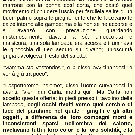
marrone con la gonna così corta, che bastò quel
movimento di chiudere l'uscio per fargliela salire di un
buon palmo sopra le pieghe lente che le facevano le
calze intorno alle gambe; ma ella non se ne accorse e
si avanzò con precauzione guardando
misteriosamente davanti a sé, dinoccolata e
malsicura; una sola lampada era accesa e illuminava
le ginocchia di Leo seduto sul divano; un'oscurità
grigia avvolgeva il resto del salotto.
"Mamma sta vestendosi", ella disse avvicinandosi "e
verrà giù tra poco".
"L'aspetteremo insieme", disse l'uomo curvandosi in
avanti; "vieni qui Carla, mettiti qui". Ma Carla non
accettò questa offerta; in piedi presso il tavolino della
lampada,
cogli occhi rivolti verso quel cerchio di
luce del paralume nel quale i gingilli e gli altri
oggetti, a differenza dei loro compagni morti e
inconsistenti sparsi nell'ombra del salotto,
rivelavano tutti i loro colori e la loro solidità, ella