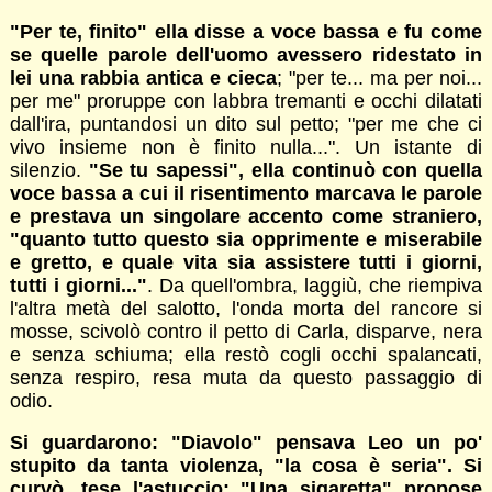
"Per te, finito" ella disse a voce bassa e fu come
se quelle parole dell'uomo avessero ridestato in
lei una rabbia antica e cieca
; "per te... ma per noi...
per me" proruppe con labbra tremanti e occhi dilatati
dall'ira, puntandosi un dito sul petto; "per me che ci
vivo insieme non è finito nulla...". Un istante di
silenzio.
"Se tu sapessi", ella continuò con quella
voce bassa a cui il risentimento marcava le parole
e prestava un singolare accento come straniero,
"quanto tutto questo sia opprimente e miserabile
e gretto, e quale vita sia assistere tutti i giorni,
tutti i giorni..."
. Da quell'ombra, laggiù, che riempiva
l'altra metà del salotto, l'onda morta del rancore si
mosse, scivolò contro il petto di Carla, disparve, nera
e senza schiuma; ella restò cogli occhi spalancati,
senza respiro, resa muta da questo passaggio di
odio.
Si guardarono: "Diavolo" pensava Leo un po'
stupito da tanta violenza, "la cosa è seria". Si
curvò, tese l'astuccio: "Una sigaretta" propose