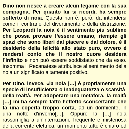
Dino non riesce a creare alcun legame con la sua
compagna. Per quanto lui si ricordi, ha sempre
sofferto di noia
. Questa non è, però, da intendersi
come il contrario del divertimento e della distrazione.
Per Leopardi la noia è il sentimento più sublime
che possa provare l’essere umano, riempie gli
spazi che sono liberi dal piacere e dal dolore, è il
desiderio della felicità allo stato puro, ovvero è
rendersi conto che il nostro cuore desidera
l’infinito
e non può essere soddisfatto che da esso.
Insomma il Recanatese attribuisce al sentimento della
noia un significato altamente positivo.
Per Dino, invece, «la noia […] è propriamente una
specie di insufficienza o inadeguatezza o scarsità
della realtà. Per adoperare una metafora, la realtà
[…] mi ha sempre fatto l’effetto sconcertante che
fa una coperta troppo corta
, ad un dormiente, in
una notte d’inverno[…]. Oppure la […] noia
rassomiglia a un’interruzione frequente e misteriosa
della corrente elettrica: un momento tutto è chiaro ed