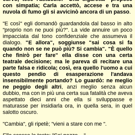
con simpatia; Carla accettò, accese e tra una
nuvola di fumo gli si avvicinò ancora di un passo
.
"E così" egli domandò guardandola dal basso in alto
"proprio non ne puoi più?". La vide annuire un poco
impacciata dal tono confidenziale che assumeva il
dialogo.
"E allora", soggiunse "sai cosa si fa
quando non se ne può più? Si cambia". "È quello
che finirò per fare" ella disse con una certa
teatrale decisione; ma le pareva di recitare una
parte falsa e ridicola; così, era quello l'uomo a cui
questo pendio di esasperazione l'andava
insensibilmente portando? Lo guardò: ne meglio
ne peggio degli altri
, anzi meglio senza alcun
dubbio, ma con in più una certa sua fatalità che aveva
aspettato dieci anni che ella si sviluppasse e
maturasse per insidiarla ora, in quella sera, in quel
salotto oscuro.
"Cambia", gli ripetè; "vieni a stare con me ".