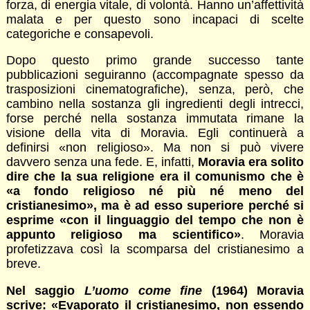
forza, di energia vitale, di volontà. Hanno un’affettività
malata e per questo sono incapaci di scelte
categoriche e consapevoli.
Dopo questo primo grande successo tante
pubblicazioni seguiranno (accompagnate spesso da
trasposizioni cinematografiche), senza, però, che
cambino nella sostanza gli ingredienti degli intrecci,
forse perché nella sostanza immutata rimane la
visione della vita di Moravia. Egli continuerà a
definirsi «non religioso». Ma non si può vivere
davvero senza una fede. E, infatti,
Moravia era solito
dire che la sua religione era il comunismo che è
«a fondo religioso né più né meno del
cristianesimo», ma è ad esso superiore perché si
esprime «con il linguaggio del tempo che non è
appunto religioso ma scientifico»
. Moravia
profetizzava così la scomparsa del cristianesimo a
breve.
Nel saggio
L’uomo come fine
(1964) Moravia
scrive: «Evaporato il cristianesimo, non essendo