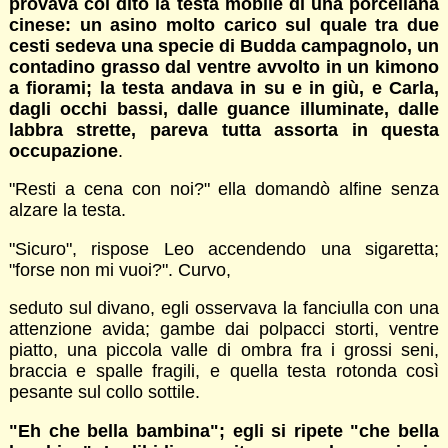
provava col dito la testa mobile di una porcellana
cinese: un asino molto carico sul quale tra due
cesti sedeva una specie di Budda campagnolo, un
contadino grasso dal ventre avvolto in un kimono
a fiorami; la testa andava in su e in giù, e Carla,
dagli occhi bassi, dalle guance illuminate, dalle
labbra strette, pareva tutta assorta in questa
occupazione
.
"Resti a cena con noi?" ella domandò alfine senza
alzare la testa.
"Sicuro", rispose Leo accendendo una sigaretta;
"forse non mi vuoi?". Curvo,
seduto sul divano, egli osservava la fanciulla con una
attenzione avida; gambe dai polpacci storti, ventre
piatto, una piccola valle di ombra fra i grossi seni,
braccia e spalle fragili, e quella testa rotonda così
pesante sul collo sottile.
"Eh che bella bambina"; egli si ripete "che bella