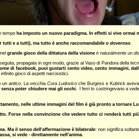
che tempo
ha imposto un nuovo paradigma. In effetti si vive ormai 
r tutti e a tutti), ma tutto è anche
raccomandabile
o
doveroso
.
 nel
grande gioco della dittatura della visione
è naturalmente un
dis
erseguita, propagata in ogni modo, grazie al Vaso di Pandora della tec
ome
di facebook, puoi gustarti cento video, cento immagini, dalle
nfinito gioco di aspetti narcisistici.
 o un
antico
. La vecchia
Cura Ludovico
che Burgess e Kubrick avevano
 senza poter chiudere mai gli occhi
. I ferri lo costringevano a ved
trattamento, nelle ultime immagini del film è già pronto a tornare L
to. Forse nella convinzione che vedere tutto ci renderà tutti più
a. Ma il senso dell'affermazione è bilaterale
: non significa soltan
passa, si vede - direttamente nell'anima
.