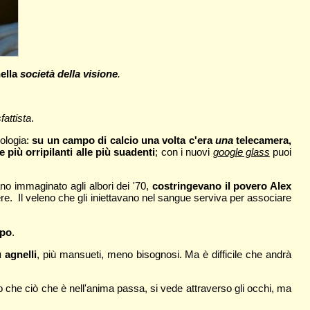
nella
società della visione
.
fattista
.
nologia:
su un campo di calcio una volta c'era
una
telecamera,
 più orripilanti alle più suadenti
; con i nuovi
google glass
puoi
 immaginato agli albori dei '70,
costringevano il povero Alex
ere. Il veleno che gli iniettavano nel sangue serviva per associare
upo
.
 agnelli
, più mansueti, meno bisognosi. Ma è difficile che andrà
to che ciò che è nell'anima passa, si vede attraverso gli occhi, ma