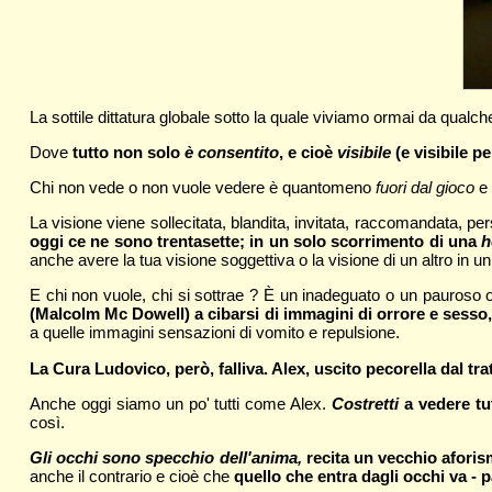
La sottile dittatura globale sotto la quale viviamo ormai da qual
Dove
tutto non solo
è consentito
, e cioè
visibile
(e visibile pe
Chi non vede o non vuole vedere è quantomeno
fuori dal gioco
e
La visione viene sollecitata, blandita, invitata, raccomandata, p
oggi ce ne sono trentasette; in un solo scorrimento di una
h
anche avere la tua visione soggettiva o la visione di un altro in un i
E chi non vuole, chi si sottrae ? È un inadeguato o un pauroso
(Malcolm Mc Dowell) a cibarsi di immagini di orrore e sesso,
a quelle immagini sensazioni di vomito e repulsione.
La Cura Ludovico
, però, falliva. Alex, uscito pecorella dal 
Anche oggi siamo un po' tutti come Alex.
Costretti
a vedere tut
così.
Gli occhi sono specchio dell'anima,
recita un vecchio aforism
anche il contrario e cioè che
quello che entra dagli occhi va - 