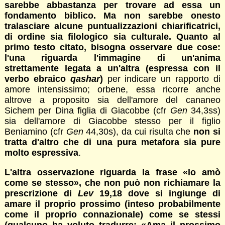
sarebbe abbastanza per trovare ad essa un
fondamento biblico. Ma non sarebbe onesto
tralasciare alcune puntualizzazioni chiarificatrici,
di ordine sia filologico sia culturale. Quanto al
primo testo citato, bisogna osservare due cose:
l'una riguarda l'immagine di un'anima
strettamente legata a un'altra (espressa con il
verbo ebraico
qashar
)
per indicare un rapporto di
amore intensissimo; orbene, essa ricorre anche
altrove a proposito sia dell'amore del cananeo
Sichem per Dina figlia di Giacobbe (cfr
Gen
34,3ss)
sia dell'amore di Giacobbe stesso per il figlio
Beniamino (cfr
Gen
44,30s), da cui risulta che
non si
tratta d'altro che di una pura metafora sia pure
molto espressiva
.
L'altra osservazione riguarda la frase «lo amò
come se stesso», che non può non richiamare la
prescrizione di
Lev
19,18 dove si ingiunge di
amare il proprio prossimo (inteso probabilmente
come il proprio connazionale) come se stessi