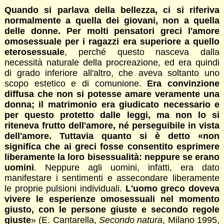
Quando si parlava della bellezza, ci si riferiva
normalmente a quella dei giovani, non a quella
delle donne. Per molti pensatori greci l'amore
omosessuale per i ragazzi era superiore a quello
eterosessuale
, perché questo nasceva dalla
necessità naturale della procreazione, ed era quindi
di grado inferiore all'altro, che aveva soltanto uno
scopo estetico e di comunione.
Era convinzione
diffusa che non si potesse amare veramente una
donna; il matrimonio era giudicato necessario e
per questo protetto dalle leggi, ma non lo si
riteneva frutto dell'amore, né perseguibile in vista
dell'amore. Tuttavia quanto si è detto «non
significa che ai greci fosse consentito esprimere
liberamente la loro bisessualità: neppure se erano
uomini
. Neppure agli uomini, infatti, era dato
manifestare i sentimenti e assecondare liberamente
le proprie pulsioni individuali.
L'uomo greco doveva
vivere le esperienze omosessuali nel momento
giusto, con le persone giuste e secondo regole
giuste
» (E. Cantarella,
Secondo natura
, Milano 1995,