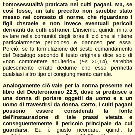
l'omosessualità praticata nei culti pagani. Ma, se
così fosse, un tale precetto non sarebbe stato
messo nel contesto di norme, che riguardano i
figli d'Israele e non invece eventuali pericoli
derivanti da culti estranei
. L'insieme, quindi, mira a
evitare nella comunità degli israeliti ciò che si ritiene
particolarmente pericoloso e dannoso per essa.
Perciò, se la formulazione del sesto comandamento
del Decalogo secondo il testo originale dice solo di
«non commettere adulterio» (
Es
20,14), sarebbe
palesemente errato dedurne che esso permetta
qualsiasi altro tipo di congiungimento carnale.
Analogamente ciò vale per la norma presente nel
libro del Deuteronomio 22,5, dove si proibisce a
una donna di portare oggetti da uomo e a un
uomo di travestirsi da donna. Certo, i culti pagani
possono essere considerati la fonte
dell'instaurazione di tale prassi vietata e
conseguentemente il pericolo principale da cui
guardarsi
. Ed è giusto ricordare, quindi, la