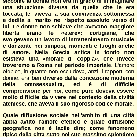
siccome la donna non era in grado di immaginare
una situazione diversa da quella che le era
toccata, lei viveva la sua convivenza sottomessa
e dedita al marito nel rispetto assoluto verso di
lui. Le donne non schiave che avevano maggiore
libertà erano le «etere
»: cortigiane, che
svolgevano un lavoro di intrattenimento musicale
e danzante nei simposi, momenti e luoghi anche
di amore. Nella Grecia antica in fondo non
esisteva una «morale di coppia», che invece
troveremo a Roma nel periodo imperiale
. L'amore
efebico, in quanto non escludeva, anzi, i rapporti con
donne, era
ben diverso dalla concezione moderna
della omosessualità, ed è di difficile
comprensione per noi, come pure doveva essere
molto difficile da vivere nel contesto della civiltà
ateniese, che aveva il suo rigoroso codice morale
.
Quale diffusione sociale nell'ambito di una città
abbia avuto l'amore efebico e quale diffusione
geografica non è facile dire; come fenomeno
tipico della città-stato nel suo massimo splendore