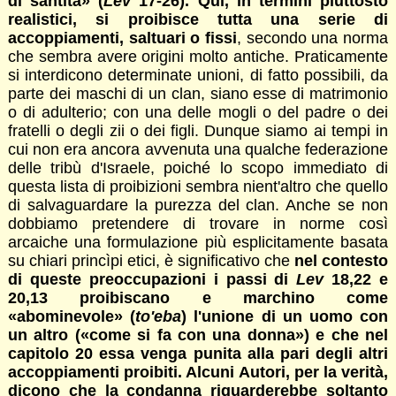
di santità» (
Lev
17-26). Qui, in termini piuttosto
realistici, si proibisce tutta una serie di
accoppiamenti, saltuari o fissi
, secondo una norma
che sembra avere origini molto antiche. Praticamente
si interdicono determinate unioni, di fatto possibili, da
parte dei maschi di un clan, siano esse di matrimonio
o di adulterio; con una delle mogli o del padre o dei
fratelli o degli zii o dei figli. Dunque siamo ai tempi in
cui non era ancora avvenuta una qualche federazione
delle tribù d'Israele, poiché lo scopo immediato di
questa lista di proibizioni sembra nient'altro che quello
di salvaguardare la purezza del clan. Anche se non
dobbiamo pretendere di trovare in norme così
arcaiche una formulazione più esplicitamente basata
su chiari princìpi etici, è significativo che
nel contesto
di queste preoccupazioni i passi di
Lev
18,22 e
20,13 proibiscano e marchino come
«abominevole»
(
to'eba
) l'unione di un uomo con
un altro («come si fa con una donna
») e che nel
capitolo 20 essa venga punita alla pari degli altri
accoppiamenti proibiti. Alcuni Autori, per la verità,
dicono che la condanna riguarderebbe soltanto