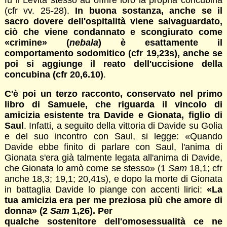
(cfr vv. 25-28).
In buona sostanza, anche se il
sacro dovere dell'ospitalità viene salvaguardato,
ciò che viene condannato e scongiurato come
«crimine»
(
nebala
) è esattamente il
comportamento sodomitico (cfr 19,23s), anche se
poi si aggiunge il reato dell'uccisione della
concubina (cfr 20,6.10)
.
C'è poi un terzo racconto, conservato nel primo
libro di Samuele, che riguarda il vincolo di
amicizia esistente tra Davide e Gionata, figlio di
Saul
. Infatti, a seguito della vittoria di Davide su Golia
e del suo incontro con Saul, si legge: «Quando
Davide ebbe finito di parlare con Saul, l'anima di
Gionata s'era già talmente legata all'anima di Davide,
che Gionata lo amò come se stesso» (1
Sam
18,1; cfr
anche 18,3; 19,1; 20,41s), e dopo la morte di Gionata
in battaglia Davide lo piange con accenti lirici:
«La
tua amicizia era per me preziosa più che amore di
donna» (2
Sam
1,26). Per
qualche sostenitore dell'omosessualità ce ne