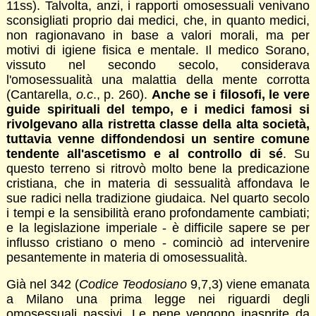
11ss). Talvolta, anzi, i rapporti omosessuali venivano
sconsigliati proprio dai medici, che, in quanto medici,
non ragionavano in base a valori morali, ma per
motivi di igiene fisica e mentale. Il medico Sorano,
vissuto nel secondo secolo, considerava
l'omosessualità una malattia della mente corrotta
(Cantarella,
o.c
., p. 260).
Anche se i filosofi, le vere
guide spirituali del tempo, e i medici famosi si
rivolgevano alla ristretta classe della alta società,
tuttavia venne diffondendosi un sentire comune
tendente all'ascetismo e al controllo di sé
. Su
questo terreno si ritrovò molto bene la predicazione
cristiana, che in materia di sessualità affondava le
sue radici nella tradizione giudaica. Nel quarto secolo
i tempi e la sensibilità erano profondamente cambiati;
e la legislazione imperiale - è difficile sapere se per
influsso cristiano o meno - cominciò ad intervenire
pesantemente in materia di omosessualità.
Già nel 342 (
Codice Teodosiano
9,7,3) viene emanata
a Milano una prima legge nei riguardi degli
omosessuali passivi. Le pene vengono inasprite da