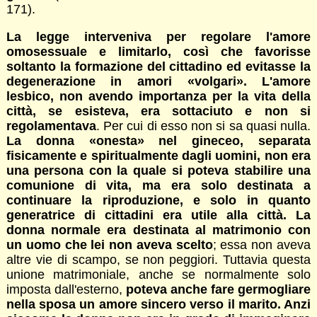
171).
La legge interveniva per regolare l'amore
omosessuale e limitarlo, così che favorisse
soltanto la formazione del cittadino ed evitasse la
degenerazione in amori «volgari». L'amore
lesbico, non avendo importanza per la vita della
città, se esisteva, era sottaciuto e non si
regolamentava
. Per cui di esso non si sa quasi nulla.
La donna «onesta» nel gineceo, separata
fisicamente e spiritualmente dagli uomini, non era
una persona con la quale si poteva stabilire una
comunione di vita, ma era solo destinata a
continuare la riproduzione, e solo in quanto
generatrice di cittadini era utile alla città. La
donna normale era destinata al matrimonio con
un uomo che lei non aveva scelto
; essa non aveva
altre vie di scampo, se non peggiori. Tuttavia questa
unione matrimoniale, anche se normalmente solo
imposta dall'esterno,
poteva anche fare germogliare
nella sposa un amore sincero verso il marito. Anzi