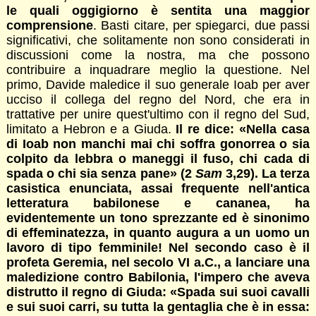
le quali oggigiorno è sentita una maggior
comprensione
. Basti citare, per spiegarci, due passi
significativi, che solitamente non sono considerati in
discussioni come la nostra, ma che possono
contribuire a inquadrare meglio la questione. Nel
primo, Davide maledice il suo generale Ioab per aver
ucciso il collega del regno del Nord, che era in
trattative per unire quest'ultimo con il regno del Sud,
limitato a Hebron e a Giuda.
Il re dice: «Nella casa
di Ioab non manchi mai chi soffra gonorrea o sia
colpito da lebbra o maneggi il fuso, chi cada di
spada o chi sia senza pane» (2
Sam
3,29). La terza
casistica enunciata, assai frequente nell'antica
letteratura babilonese e cananea, ha
evidentemente un tono sprezzante ed è sinonimo
di effeminatezza, in quanto augura a un uomo un
lavoro di tipo femminile! Nel secondo caso è il
profeta Geremia, nel secolo VI a.C., a lanciare una
maledizione contro Babilonia, l'impero che aveva
distrutto il regno di Giuda: «Spada sui suoi cavalli
e sui suoi carri, su tutta la gentaglia che è in essa: