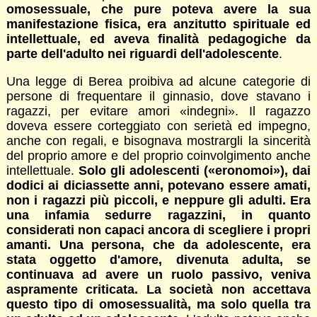
omosessuale, che pure poteva avere la sua
manifestazione fisica, era anzitutto spirituale ed
intellettuale, ed aveva finalità pedagogiche da
parte dell'adulto nei riguardi dell'adolescente
.
Una legge di Berea proibiva ad alcune categorie di
persone di frequentare il ginnasio, dove stavano i
ragazzi, per evitare amori «indegni». Il ragazzo
doveva essere corteggiato con serietà ed impegno,
anche con regali, e bisognava mostrargli la sincerità
del proprio amore e del proprio coinvolgimento anche
intellettuale.
Solo gli adolescenti
(«eronomoi»), dai
dodici ai diciassette anni, potevano essere amati,
non i ragazzi più piccoli, e neppure gli adulti. Era
una infamia sedurre ragazzini, in quanto
considerati non capaci ancora di scegliere i propri
amanti. Una persona, che da adolescente, era
stata oggetto d'amore, divenuta adulta, se
continuava ad avere un ruolo passivo, veniva
aspramente criticata. La società non accettava
questo tipo di omosessualità, ma solo quella tra