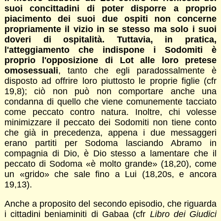
suoi concittadini di poter disporre a proprio
piacimento dei suoi due ospiti non concerne
propriamente il vizio in se stesso ma solo i suoi
doveri di ospitalità. Tuttavia, in pratica,
l'atteggiamento che indispone i Sodomiti è
proprio l'opposizione di Lot alle loro pretese
omosessuali
, tanto che egli paradossalmente è
disposto ad offrire loro piuttosto le proprie figlie (cfr
19,8); ciò non può non comportare anche una
condanna di quello che viene comunemente tacciato
come peccato contro natura. Inoltre, chi volesse
minimizzare il peccato dei Sodomiti non tiene conto
che già in precedenza, appena i due messaggeri
erano partiti per Sodoma lasciando Abramo in
compagnia di Dio, è Dio stesso a lamentare che il
peccato di Sodoma «è molto grande» (18,20), come
un «grido» che sale fino a Lui (18,20s, e ancora
19,13).
Anche a proposito del secondo episodio, che riguarda
i cittadini beniaminiti di Gabaa (cfr
Libro dei Giudici