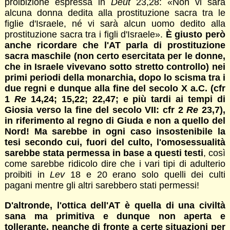
proibizione espressa in
Deut
23,28: «Non vi sarà
alcuna donna dedita alla prostituzione sacra tra le
figlie d'Israele, né vi sarà alcun uomo dedito alla
prostituzione sacra tra i figli d'Israele».
È giusto però
anche ricordare che l'AT parla di prostituzione
sacra maschile (non certo esercitata per le donne,
che in Israele vivevano sotto stretto controllo) nei
primi periodi della monarchia, dopo lo scisma tra i
due regni e dunque alla fine del secolo X a.C. (cfr
1
Re
14,24; 15,22; 22,47; e più tardi ai tempi di
Giosia verso la fine del secolo VII: cfr 2
Re
23,7),
in riferimento al regno di Giuda e non a quello del
Nord! Ma sarebbe in ogni caso insostenibile la
tesi secondo cui, fuori del culto, l'omosessualità
sarebbe stata permessa in base a questi testi
, così
come sarebbe ridicolo dire che i vari tipi di adulterio
proibiti in
Lev
18 e 20 erano solo quelli dei culti
pagani mentre gli altri sarebbero stati permessi!
D'altronde, l'ottica dell'AT è quella di una civiltà
sana ma primitiva e dunque non aperta e
tollerante, neanche di fronte a certe situazioni per