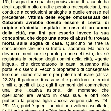
19), bisogna fare qualche precisazione. Il racconto ha
degli aspetti molto crudi e persino raccapriccianti, ma
conduce a conclusioni analoghe a quelle emerse nel
precedente.
Vittima delle voglie omosessuali dei
Gabaoniti avrebbe dovuto essere il Levita, di
origine efraimita, ospitato in casa di un uomo
della città, ma finì per esserlo invece la sua
concubina, che dopo una notte di abusi fu trovata
morta sulla soglia di casa
. Qualcuno ne trae la
conclusione che non si trattò di sodomia. Ma non si
devono dimenticare le parole proprie del testo, dove è
registrata la pretesa degli uomini della città, «gente
iniqua», che circondarono la casa, bussando alla
porta, e dissero al vecchio proprietario di consegnare
loro quell'uomo straniero per poterne abusare (cfr vv.
22-23). Il padrone di casa uscì e parlò loro in termini
simili a quelli di Lot; egli li ammonì dal commettere
una tale «cattiva azione» dal momento che
quell'uomo era venuto in casa sua, e offrì loro
piuttosto la propria figlia ancora vergine (cfr vv. 24-
25). Ma, poiché quegli uomini non vollero ascoltarlo,
fu il Levita stesso ad offrire loro la propria concubina