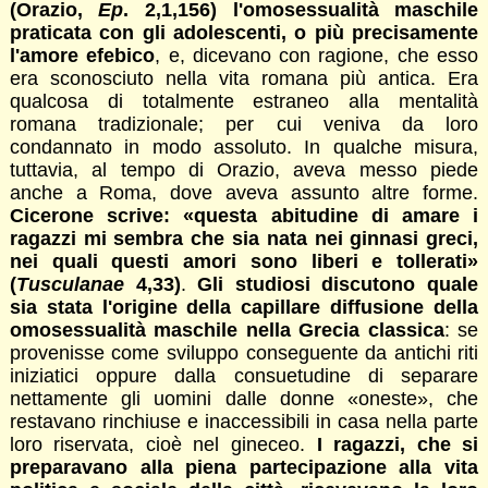
(Orazio,
Ep
. 2,1,156) l'omosessualità maschile
praticata con gli adolescenti, o più precisamente
l'amore efebico
, e, dicevano con ragione, che esso
era sconosciuto nella vita romana più antica. Era
qualcosa di totalmente estraneo alla mentalità
romana tradizionale; per cui veniva da loro
condannato in modo assoluto. In qualche misura,
tuttavia, al tempo di Orazio, aveva messo piede
anche a Roma, dove aveva assunto altre forme.
Cicerone scrive: «questa abitudine di amare i
ragazzi mi sembra che sia nata nei ginnasi greci,
nei quali questi amori sono liberi e tollerati»
(
Tusculanae
4,33)
.
Gli studiosi discutono quale
sia stata l'origine della capillare diffusione della
omosessualità maschile nella Grecia classica
: se
provenisse come sviluppo conseguente da antichi riti
iniziatici oppure dalla consuetudine di separare
nettamente gli uomini dalle donne «oneste», che
restavano rinchiuse e inaccessibili in casa nella parte
loro riservata, cioè nel gineceo.
I ragazzi, che si
preparavano alla piena partecipazione alla vita