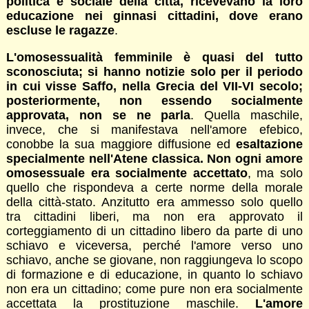
politica e sociale della città, ricevevano la loro
educazione nei ginnasi cittadini, dove erano
escluse le ragazze
.
L'omosessualità femminile è quasi del tutto
sconosciuta; si hanno notizie solo per il periodo
in cui visse Saffo, nella Grecia del VII-VI secolo;
posteriormente, non essendo socialmente
approvata, non se ne parla
. Quella maschile,
invece, che si manifestava nell'amore efebico,
conobbe la sua maggiore diffusione ed
esaltazione
specialmente nell'Atene classica. Non ogni amore
omosessuale era socialmente accettato
, ma solo
quello che rispondeva a certe norme della morale
della città-stato. Anzitutto era ammesso solo quello
tra cittadini liberi, ma non era approvato il
corteggiamento di un cittadino libero da parte di uno
schiavo e viceversa, perché l'amore verso uno
schiavo, anche se giovane, non raggiungeva lo scopo
di formazione e di educazione, in quanto lo schiavo
non era un cittadino; come pure non era socialmente
accettata la prostituzione maschile.
L'amore