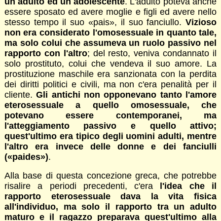
un adulto ed un adolescente
. L'adulto poteva anche
essere sposato ed avere moglie e figli ed avere nello
stesso tempo il suo «pais», il suo fanciullo.
Vizioso
non era considerato l'omosessuale in quanto tale,
ma solo colui che assumeva un ruolo passivo nel
rapporto con l'altro
; del resto, veniva condannato il
solo prostituto, colui che vendeva il suo amore. La
prostituzione maschile era sanzionata con la perdita
dei diritti politici e civili, ma non c'era penalità per il
cliente.
Gli antichi non opponevano tanto l'amore
eterosessuale a quello omosessuale, che
potevano essere contemporanei, ma
l'atteggiamento passivo e quello attivo;
quest'ultimo era tipico degli uomini adulti, mentre
l'altro era invece delle donne e dei fanciulli
(«paides»)
.
Alla base di questa concezione greca, che potrebbe
risalire a periodi precedenti, c'era
l'idea che il
rapporto eterosessuale dava la vita fisica
all'individuo, ma solo il rapporto tra un adulto
maturo e il ragazzo preparava quest'ultimo alla