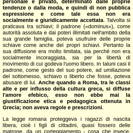
personale e privato, determinato dalle proprie
tendenze o dalla moda, e quindi di non pubblica
espressione e come tale essa non era
socialmente e giuridicamente accettata
. Talvolta si
praticava tra schiavi; il padrone («dominus»), come
autorità assoluta e dai poteri illimitati nell'ambito della
sua grande famiglia, poteva usufruire delle proprie
schiave come anche dei propri schiavi. Pertanto la
sua diffusione era molto limitata, sia perché non era
socialmente incoraggiata, sia per la libertà di
movimento di cui godeva l'uomo libero. In taluni casi il
padrone, come gesto del suo potere, ad umiliazione
del sottomesso, schiavo o liberto che fosse, poteva
abusare di lui.
Anche quando a Roma, tra le classi
alte e per influsso della cultura greca, si diffuse
l'amore efebico, esso non ebbe mai la
giustificazione etica e pedagogica ottenuta in
Grecia; non aveva regole e prescrizioni
.
La legge romana proteggeva i ragazzi di nascita
libera, cioè i figli di cittadini, quasi fossero delle
matrone, da un corteggiamento - cosa che invece,