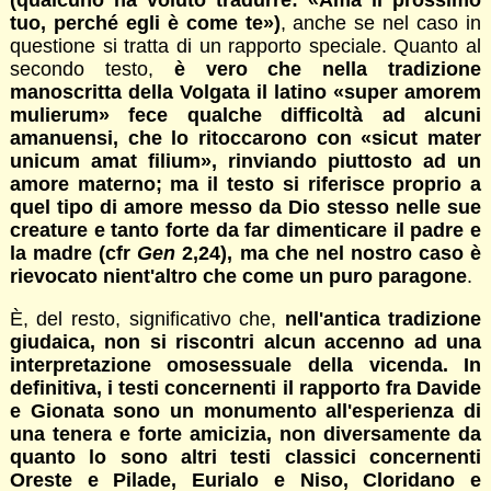
(qualcuno ha voluto tradurre: «Ama il prossimo
tuo, perché egli è come te»)
, anche se nel caso in
questione si tratta di un rapporto speciale. Quanto al
secondo testo,
è vero che nella tradizione
manoscritta della Volgata il latino «super amorem
mulierum» fece qualche difficoltà ad alcuni
amanuensi, che lo ritoccarono con «sicut mater
unicum amat filium», rinviando piuttosto ad un
amore materno; ma il testo si riferisce proprio a
quel tipo di amore messo da Dio stesso nelle sue
creature e tanto forte da far dimenticare il padre e
la madre (cfr
Gen
2,24), ma che nel nostro caso è
rievocato nient'altro che come un puro paragone
.
È, del resto, significativo che,
nell'antica tradizione
giudaica, non si riscontri alcun accenno ad una
interpretazione omosessuale della vicenda. In
definitiva, i testi concernenti il rapporto fra Davide
e Gionata sono un monumento all'esperienza di
una tenera e forte amicizia, non diversamente da
quanto lo sono altri testi classici concernenti
Oreste e Pilade, Eurialo e Niso, Cloridano e