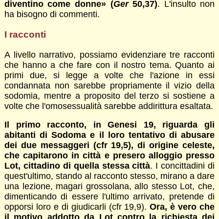
diventino come donne»
(
Ger
50,37)
. L'insulto non
ha bisogno di commenti.
I racconti
A livello narrativo, possiamo evidenziare tre racconti
che hanno a che fare con il nostro tema. Quanto ai
primi due, si legge a volte che l'azione in essi
condannata non sarebbe propriamente il vizio della
sodomia, mentre a proposito del terzo si sostiene a
volte che l'omosessualità sarebbe addirittura esaltata.
Il primo racconto, in Genesi 19, riguarda gli
abitanti di Sodoma e il loro tentativo di abusare
dei due messaggeri (cfr 19,5), di origine celeste,
che capitarono in città e presero alloggio presso
Lot, cittadino di quella stessa città
. I concittadini di
quest'ultimo, stando al racconto stesso, mirano a dare
una lezione, magari grossolana, allo stesso Lot, che,
dimenticando di essere l'ultimo arrivato, pretende di
opporsi loro e di giudicarli (cfr 19,9).
Ora, è vero che
il motivo addotto da Lot contro la richiesta dei