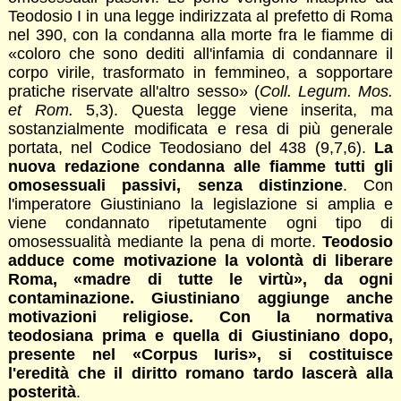
Teodosio I in una legge indirizzata al prefetto di Roma
nel 390, con la condanna alla morte fra le fiamme di
«coloro che sono dediti all'infamia di condannare il
corpo virile, trasformato in femmineo, a sopportare
pratiche riservate all'altro sesso» (
Coll. Legum. Mos.
et Rom.
5,3). Questa legge viene inserita, ma
sostanzialmente modificata e resa di più generale
portata, nel Codice Teodosiano del 438 (9,7,6).
La
nuova redazione condanna alle fiamme tutti gli
omosessuali passivi, senza distinzione
. Con
l'imperatore Giustiniano la legislazione si amplia e
viene condannato ripetutamente ogni tipo di
omosessualità mediante la pena di morte.
Teodosio
adduce come motivazione la volontà di liberare
Roma, «madre di tutte le virtù», da ogni
contaminazione. Giustiniano aggiunge anche
motivazioni religiose. Con la normativa
teodosiana prima e quella di Giustiniano dopo,
presente nel
«Corpus Iuris», si costituisce
l'eredità che il diritto romano tardo lascerà alla
posterità
.