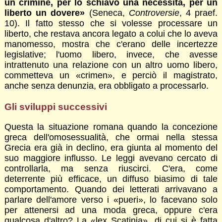
un crimine, per lo schiavo una necessità, per un
liberto un dovere»
(Seneca,
Controversie
, 4 praef.
10). Il fatto stesso che si volesse processare un
liberto, che restava ancora legato a colui che lo aveva
manomesso, mostra che c'erano delle incertezze
legislative; l'uomo libero, invece, che avesse
intrattenuto una relazione con un altro uomo libero,
commetteva un «crimen», e perciò il magistrato,
anche senza denunzia, era obbligato a processarlo.
Gli sviluppi successivi
Questa la situazione romana quando la concezione
greca dell'omosessualità, che ormai nella stessa
Grecia era già in declino, era giunta al momento del
suo maggiore influsso. Le leggi avevano cercato di
controllarla, ma senza riuscirci. C'era, come
deterrente più efficace, un diffuso biasimo di tale
comportamento. Quando dei letterati arrivavano a
parlare dell'amore verso i «pueri», lo facevano solo
per attenersi ad una moda greca, oppure c'era
qualcosa d'altro? La «lex Scatinia», di cui si è fatta