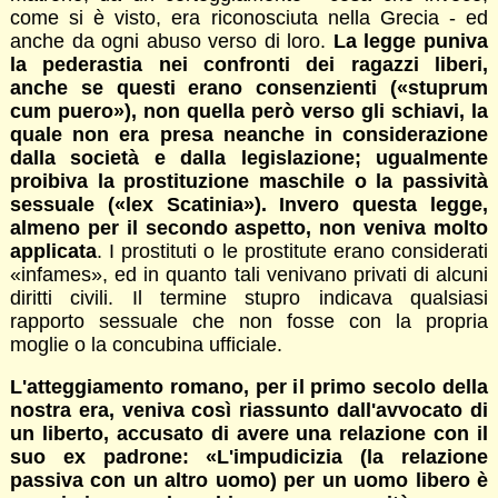
come si è visto, era riconosciuta nella Grecia - ed
anche da ogni abuso verso di loro.
La legge puniva
la pederastia nei confronti dei ragazzi liberi,
anche se questi erano consenzienti (
«stuprum
cum puero»), non quella però verso gli schiavi, la
quale non era presa neanche in considerazione
dalla società e dalla legislazione; ugualmente
proibiva la prostituzione maschile o la passività
sessuale
(«lex Scatinia»). Invero questa legge,
almeno per il secondo aspetto, non veniva molto
applicata
. I prostituti o le prostitute erano considerati
«infames», ed in quanto tali venivano privati di alcuni
diritti civili. Il termine stupro indicava qualsiasi
rapporto sessuale che non fosse con la propria
moglie o la concubina ufficiale.
L'atteggiamento romano, per il primo secolo della
nostra era, veniva così riassunto dall'avvocato di
un liberto, accusato di avere una relazione con il
suo ex padrone: «L'impudicizia (la relazione
passiva con un altro uomo) per un uomo libero è