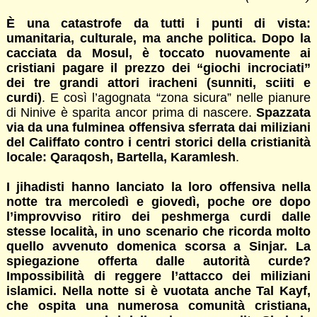
È una catastrofe da tutti i punti di vista:
umanitaria, culturale, ma anche politica. Dopo la
cacciata da Mosul, è toccato nuovamente ai
cristiani pagare il prezzo dei “giochi incrociati”
dei tre grandi attori iracheni (sunniti, sciiti e
curdi)
. E così l’agognata “zona sicura” nelle pianure
di Ninive è sparita ancor prima di nascere.
Spazzata
via da una fulminea offensiva sferrata dai miliziani
del Califfato contro i centri storici della cristianità
locale: Qaraqosh, Bartella, Karamlesh
.
I jihadisti hanno lanciato la loro offensiva nella
notte tra mercoledì e giovedì, poche ore dopo
l’improvviso ritiro dei peshmerga curdi dalle
stesse località, in uno scenario che ricorda molto
quello avvenuto domenica scorsa a Sinjar. La
spiegazione offerta dalle autorità curde?
Impossibilità di reggere l’attacco dei miliziani
islamici. Nella notte si è vuotata anche Tal Kayf,
che ospita una numerosa comunità cristiana,