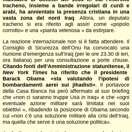
iracheno, insieme a bande irregolari di curdi e
arabi, ha annientato la presenza cristiana in una
vasta zona del nord Iraq
. Allora, un deputato
iracheno si era riferito agli assiri come «popolo
corrotto» e una «pianta velenosa » da estirpare.
La reazione internazionale non si è fatta attendere. Il
Consiglio di Sicurezza dell’Onu ha convocato una
riunione d’emergenza sull’Iraq (per le ore 23.30 di ieri,
ora italiana) per una consultazione a porte chiuse.
Citando fonti dell’Amministrazione statunitense, il
New York Times
ha riferito che il presidente
Barack Obama «sta valutando l’ipotesi di
bombardamenti aerei sui jihadisti»
. Il portavoce
della Casa Bianca ha però affermato al suo briefing
che «non ci saranno truppe Usa in Iraq» e che «ogni
eventuale azione militare sarà limitata nei suoi
obiettivi », ribadendo la posizione di Obama secondo
cui «non c’è una soluzione militare alla crisi dell’Iraq,
ma quella che serve è una soluzione politica».