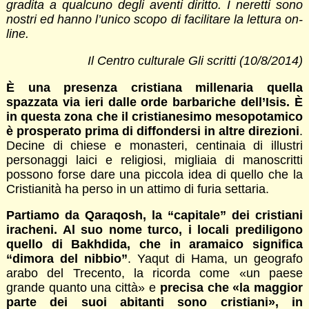
gradita a qualcuno degli aventi diritto. I neretti sono
nostri ed hanno l’unico scopo di facilitare la lettura on-
line.
Il Centro culturale Gli scritti (10/8/2014)
È una presenza cristiana millenaria quella
spazzata via ieri dalle orde barbariche dell’Isis. È
in questa zona che il cristianesimo mesopotamico
è prosperato prima di diffondersi in altre direzioni
.
Decine di chiese e monasteri, centinaia di illustri
personaggi laici e religiosi, migliaia di manoscritti
possono forse dare una piccola idea di quello che la
Cristianità ha perso in un attimo di furia settaria.
Partiamo da Qaraqosh, la “capitale” dei cristiani
iracheni. Al suo nome turco, i locali prediligono
quello di Bakhdida, che in aramaico significa
“dimora del nibbio”
. Yaqut di Hama, un geografo
arabo del Trecento, la ricorda come «un paese
grande quanto una città» e
precisa che «la maggior
parte dei suoi abitanti sono cristiani», in