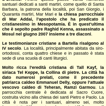
santuari dedicati a santi martiri, come quello di Santa
Barbara, la patrona della località, poi San Giorgio, i
Quaranta martiri, Mar Mari e
la chiesa parrocchiale
di Mar Addai, l’apostolo che ha predicato il
cristianesimo in Mesopotamia. È in quest’ultima
che è sepolto padre Raghid Kenna, assassinato a
Mosul nel giugno 2007 insieme a tre diaconi
.
Le testimonianze cristiane a Bartella risalgono al
IV secolo
. La località, principalmente abitata da siro-
ortodossi, conta quattro chiese e in passato è stata
sede di una scuola di canti liturgici.
Molto ricca l’eredità cristiana di Tall Kayf, la
siriaca Tel Keppe, la Collina di pietre. La città ha
dato numerosi prelati, come il precedente
patriarca caldeo Emmanuel Delly, oppure l’attuale
vescovo caldeo di Teheran, Ramzi Garmou
. La
parrocchia centrale è dedicata al Sacro Cuore,
costruita vicino alla chiesa dei santi Pietro e Paolo. La
città è nota per i santuari, almeno sei, molto