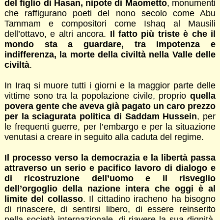
del figlio di Hasan, nipote di Maometto
, monumenti
che raffigurano poeti del nono secolo come Abu
Tammam e compositori come Ishaq al Mausili
dell’ottavo, e altri ancora.
Il fatto più triste è che il
mondo sta a guardare, tra impotenza e
indifferenza, la morte della civiltà nella Valle delle
civiltà
.
In Iraq si muore tutti i giorni e la maggior parte delle
vittime sono tra la popolazione civile, proprio
quella
povera gente che aveva già pagato un caro prezzo
per la sciagurata politica di Saddam Hussein
, per
le frequenti guerre, per l’embargo e per la situazione
venutasi a creare in seguito alla caduta del regime.
Il processo verso la democrazia e la libertà passa
attraverso un serio e pacifico lavoro di dialogo e
di ricostruzione dell’uomo e il risveglio
dell’orgoglio della nazione intera che oggi è al
limite del collasso
. Il cittadino iracheno ha bisogno
di rinascere, di sentirsi libero, di essere reinserito
nella società internazionale, di riavere la sua dignità,