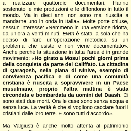
a realizzare quattordici documentari. Hanno
sostenuto le mie produzioni e le diffondono in tutto il
mondo. Ma in dieci anni non sono mai riuscita a
mandarne uno in onda in Italia». Molte porte chiuse,
nessun interesse: «Nemmeno in una versione ridotta,
da un’ora a venti minuti.
Ewtn
è stata la sola che ha
deciso di fare un’operazione metodica su un
problema che esiste e non viene documentato».
Anche perché la situazione in tutta l’area è in grande
movimento: «
Ho girato a Mosul pochi giorni prima
della conquista da parte del Califfato. La cittadina
di Qaraqosh, nella piana di Ninive, esempio di
convivenza pacifica e di come una comunità
cristiana è riuscita a sopravvivere in un Paese
musulmano, proprio l’altra mattina è stata
circondata e bombardata da uomini del Daash
. Ci
sono stati due morti. Ora le case sono senza acqua e
senza luce. La verità è che si vogliono cacciare fuori i
cristiani dalle loro terre. E sono tutti d’accordo».
Ma Valgiusti è anche molto attenta al patrimonio