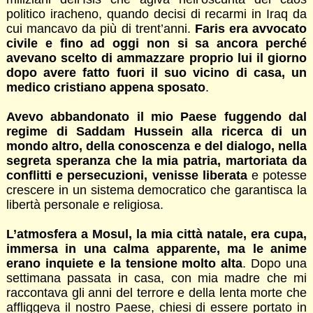
politico iracheno, quando decisi di recarmi in Iraq da
cui mancavo da più di trent’anni.
Faris era avvocato
civile e fino ad oggi non si sa ancora perché
avevano scelto di ammazzare proprio lui il giorno
dopo avere fatto fuori il suo vicino di casa, un
medico cristiano appena sposato
.
Avevo abbandonato il mio Paese fuggendo dal
regime di Saddam Hussein alla ricerca di un
mondo altro, della conoscenza e del dialogo, nella
segreta speranza che la mia patria, martoriata da
conflitti e persecuzioni, venisse liberata
e potesse
crescere in un sistema democratico che garantisca la
libertà personale e religiosa.
L’atmosfera a Mosul, la mia città natale, era cupa,
immersa in una calma apparente, ma le anime
erano inquiete e la tensione molto alta
. Dopo una
settimana passata in casa, con mia madre che mi
raccontava gli anni del terrore e della lenta morte che
affliggeva il nostro Paese, chiesi di essere portato in