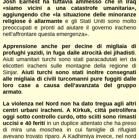
Josh Earnest ha tuttavia ammesso che in Iraq
«siamo vicini a una catastrofe umanitaria»,
aggiungendo che «la situazione delle minoranze
religiose è allarmante
e gli Stati Uniti sono molto
preoccupati e pronti ad aiutare il governo iracheno
nell’affrontare questa emergenza».
Apprensione anche per decine di migliaia di
profughi yazidi, in fuga dalle atrocità dei jihadisti
.
Aiuti umanitari turchi sono stati paracadutati ieri da
elicotteri iracheni sulle montagne della regione di
Sinjar.
Aiuti turchi sono stati inoltre consegnati
alle migliaia di civili turcomanni pure fuggiti dalle
loro case a causa dell’avanzata del gruppo
armato
.
La violenza nel Nord non ha dato tregua agli altri
centri urbani iracheni. A Kirkuk, città petrolifera
oggi sotto controllo curdo, otto sciiti sono rimasti
uccisi e 40 feriti
in un duplice attentato che ha preso
di mira una moschea in cui famiglie di rifugiati
avevano trovato riparo. A Kadhimiya invece, nel nord