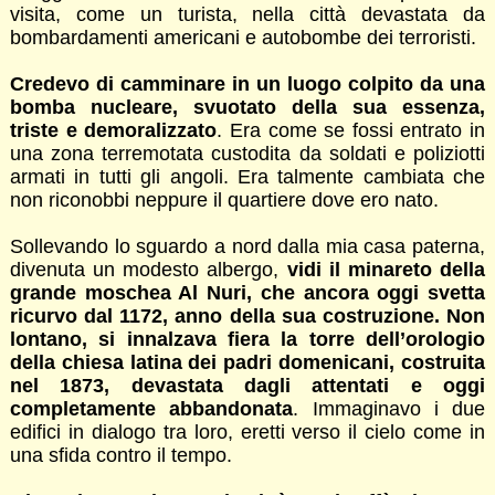
visita, come un turista, nella città devastata da
bombardamenti americani e autobombe dei terroristi.
Credevo di camminare in un luogo colpito da una
bomba nucleare, svuotato della sua essenza,
triste e demoralizzato
. Era come se fossi entrato in
una zona terremotata custodita da soldati e poliziotti
armati in tutti gli angoli. Era talmente cambiata che
non riconobbi neppure il quartiere dove ero nato.
Sollevando lo sguardo a nord dalla mia casa paterna,
divenuta un modesto albergo,
vidi il minareto della
grande moschea Al Nuri, che ancora oggi svetta
ricurvo dal 1172, anno della sua costruzione. Non
lontano, si innalzava fiera la torre dell’orologio
della chiesa latina dei padri domenicani, costruita
nel 1873, devastata dagli attentati e oggi
completamente abbandonata
. Immaginavo i due
edifici in dialogo tra loro, eretti verso il cielo come in
una sfida contro il tempo.