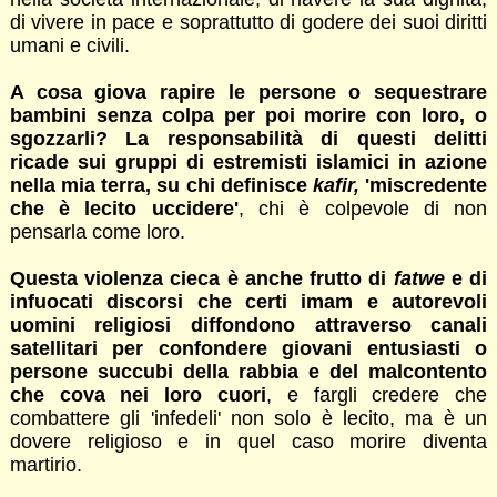
di vivere in pace e soprattutto di godere dei suoi diritti
umani e civili.
A cosa giova rapire le persone o sequestrare
bambini senza colpa per poi morire con loro, o
sgozzarli? La responsabilità di questi delitti
ricade sui gruppi di estremisti islamici in azione
nella mia terra, su chi definisce
kafir,
'miscredente
che è lecito uccidere'
, chi è colpevole di non
pensarla come loro.
Questa violenza cieca è anche frutto di
fatwe
e di
infuocati discorsi che certi imam e autorevoli
uomini religiosi diffondono attraverso canali
satellitari per confondere giovani entusiasti o
persone succubi della rabbia e del malcontento
che cova nei loro cuori
, e fargli credere che
combattere gli 'infedeli' non solo è lecito, ma è un
dovere religioso e in quel caso morire diventa
martirio.