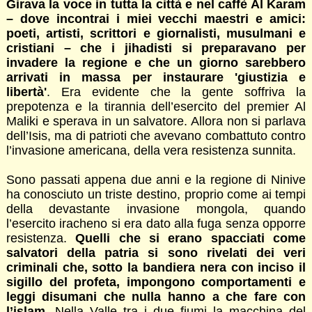
Girava la voce in tutta la città e nel caffè Al Karam
– dove incontrai i miei vecchi maestri e amici:
poeti, artisti, scrittori e giornalisti, musulmani e
cristiani – che i jihadisti si preparavano per
invadere la regione e che un giorno sarebbero
arrivati in massa per instaurare 'giustizia e
libertà'
. Era evidente che la gente soffriva la
prepotenza e la tirannia dell’esercito del premier Al
Maliki e sperava in un salvatore. Allora non si parlava
dell’Isis, ma di patrioti che avevano combattuto contro
l’invasione americana, della vera resistenza sunnita.
Sono passati appena due anni e la regione di Ninive
ha conosciuto un triste destino, proprio come ai tempi
della devastante invasione mongola, quando
l’esercito iracheno si era dato alla fuga senza opporre
resistenza.
Quelli che si erano spacciati come
salvatori della patria si sono rivelati dei veri
criminali che, sotto la bandiera nera con inciso il
sigillo del profeta, impongono comportamenti e
leggi disumani che nulla hanno a che fare con
l’islam
. Nella Valle tra i due fiumi la macchina del