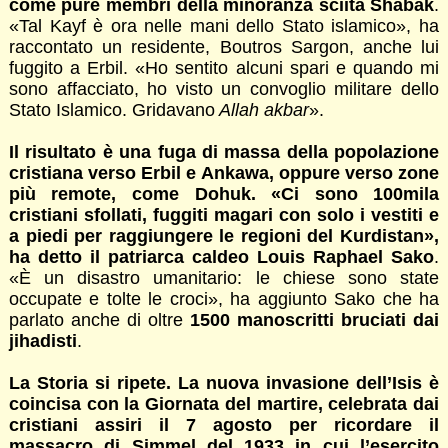
come pure membri della minoranza sciita Shabak
.
«Tal Kayf è ora nelle mani dello Stato islamico», ha
raccontato un residente, Boutros Sargon, anche lui
fuggito a Erbil. «Ho sentito alcuni spari e quando mi
sono affacciato, ho visto un convoglio militare dello
Stato Islamico. Gridavano
Allah akbar
».
Il risultato è una fuga di massa della popolazione
cristiana verso Erbil e Ankawa, oppure verso zone
più remote, come Dohuk. «Ci sono 100mila
cristiani sfollati, fuggiti magari con solo i vestiti e
a piedi per raggiungere le regioni del Kurdistan»,
ha detto il patriarca caldeo Louis Raphael Sako
.
«È un disastro umanitario: le chiese sono state
occupate e tolte le croci», ha aggiunto Sako che ha
parlato anche di oltre
1500 manoscritti bruciati dai
jihadisti
.
La Storia si ripete. La nuova invasione dell’Isis è
coincisa con la Giornata del martire, celebrata dai
cristiani assiri il 7 agosto per ricordare il
massacro di Simmel del 1933 in cui l’esercito