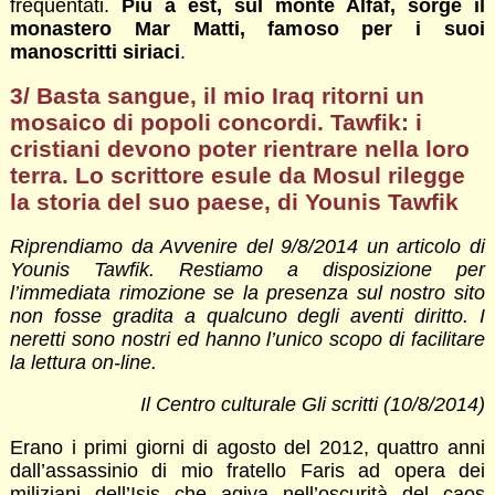
frequentati.
Più a est, sul monte Alfaf, sorge il
monastero Mar Matti, famoso per i suoi
manoscritti siriaci
.
3/ Basta sangue, il mio Iraq ritorni un
mosaico di popoli concordi. Tawfik: i
cristiani devono poter rientrare nella loro
terra. Lo scrittore esule da Mosul rilegge
la storia del suo paese, di Younis Tawfik
Riprendiamo da Avvenire del 9/8/2014 un articolo di
Younis Tawfik
. Restiamo a disposizione per
l’immediata rimozione se la presenza sul nostro sito
non fosse gradita a qualcuno degli aventi diritto. I
neretti sono nostri ed hanno l’unico scopo di facilitare
la lettura on-line.
Il Centro culturale Gli scritti (10/8/2014)
Erano i primi giorni di agosto del 2012, quattro anni
dall’assassinio di mio fratello Faris ad opera dei
miliziani dell’Isis che agiva nell’oscurità del caos