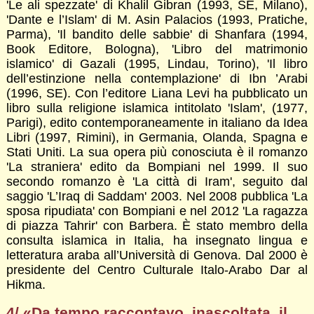
'Le ali spezzate' di Khalil Gibran (1993, SE, Milano),
'Dante e l’Islam' di M. Asin Palacios (1993, Pratiche,
Parma), 'Il bandito delle sabbie' di Shanfara (1994,
Book Editore, Bologna), 'Libro del matrimonio
islamico' di Gazali (1995, Lindau, Torino), 'Il libro
dell’estinzione nella contemplazione' di Ibn ’Arabi
(1996, SE). Con l’editore Liana Levi ha pubblicato un
libro sulla religione islamica intitolato 'Islam', (1977,
Parigi), edito contemporaneamente in italiano da Idea
Libri (1997, Rimini), in Germania, Olanda, Spagna e
Stati Uniti. La sua opera più conosciuta è il romanzo
'La straniera' edito da Bompiani nel 1999. Il suo
secondo romanzo è 'La città di Iram', seguito dal
saggio 'L’Iraq di Saddam' 2003. Nel 2008 pubblica 'La
sposa ripudiata' con Bompiani e nel 2012 'La ragazza
di piazza Tahrir' con Barbera. È stato membro della
consulta islamica in Italia, ha insegnato lingua e
letteratura araba all’Università di Genova. Dal 2000 è
presidente del Centro Culturale Italo-Arabo Dar al
Hikma.
4/ «Da tempo raccontavo, inascoltata, il