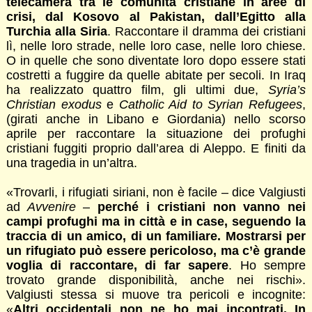
telecamera tra le comunità cristiane in aree di
crisi, dal Kosovo al Pakistan, dall’Egitto alla
Turchia alla Siria
. Raccontare il dramma dei cristiani
lì, nelle loro strade, nelle loro case, nelle loro chiese.
O in quelle che sono diventate loro dopo essere stati
costretti a fuggire da quelle abitate per secoli. In Iraq
ha realizzato quattro film, gli ultimi due,
Syria’s
Christian exodus
e
Catholic Aid to Syrian Refugees
,
(girati anche in Libano e Giordania) nello scorso
aprile per raccontare la situazione dei profughi
cristiani fuggiti proprio dall’area di Aleppo. E finiti da
una tragedia in un’altra.
«Trovarli, i rifugiati siriani, non è facile – dice Valgiusti
ad
Avvenire
–
perché i cristiani non vanno nei
campi profughi ma in città e in case, seguendo la
traccia di un amico, di un familiare. Mostrarsi per
un rifugiato può essere pericoloso, ma c’è grande
voglia di raccontare, di far sapere
. Ho sempre
trovato grande disponibilità, anche nei rischi».
Valgiusti stessa si muove tra pericoli e incognite:
«
Altri occidentali non ne ho mai incontrati. In