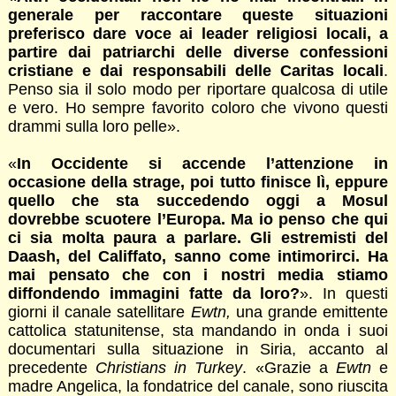
generale per raccontare queste situazioni
preferisco dare voce ai leader religiosi locali, a
partire dai patriarchi delle diverse confessioni
cristiane e dai responsabili delle Caritas locali
.
Penso sia il solo modo per riportare qualcosa di utile
e vero. Ho sempre favorito coloro che vivono questi
drammi sulla loro pelle».
«
In Occidente si accende l’attenzione in
occasione della strage, poi tutto finisce lì, eppure
quello che sta succedendo oggi a Mosul
dovrebbe scuotere l’Europa. Ma io penso che qui
ci sia molta paura a parlare. Gli estremisti del
Daash, del Califfato, sanno come intimorirci. Ha
mai pensato che con i nostri media stiamo
diffondendo immagini fatte da loro?
». In questi
giorni il canale satellitare
Ewtn,
una grande emittente
cattolica statunitense, sta mandando in onda i suoi
documentari sulla situazione in Siria, accanto al
precedente
Christians in Turkey
. «Grazie a
Ewtn
e
madre Angelica, la fondatrice del canale, sono riuscita