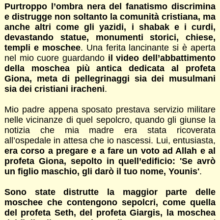
Purtroppo l’ombra nera del fanatismo discrimina
e distrugge non soltanto la comunità cristiana, ma
anche altri come gli yazidi, i shabak e i curdi,
devastando statue, monumenti storici, chiese,
templi e moschee
. Una ferita lancinante si è aperta
nel mio cuore guardando
il video dell’abbattimento
della moschea più antica dedicata al profeta
Giona, meta di pellegrinaggi sia dei musulmani
sia dei cristiani iracheni
.
Mio padre appena sposato prestava servizio militare
nelle vicinanze di quel sepolcro, quando gli giunse la
notizia che mia madre era stata ricoverata
all’ospedale in attesa che io nascessi. Lui, entusiasta,
era corso a pregare e a fare un voto ad Allah e al
profeta Giona, sepolto in quell’edificio: 'Se avrò
un figlio maschio, gli darò il tuo nome, Younis'
.
Sono state distrutte la maggior parte delle
moschee che contengono sepolcri, come quella
del profeta Seth, del profeta Giargis, la moschea