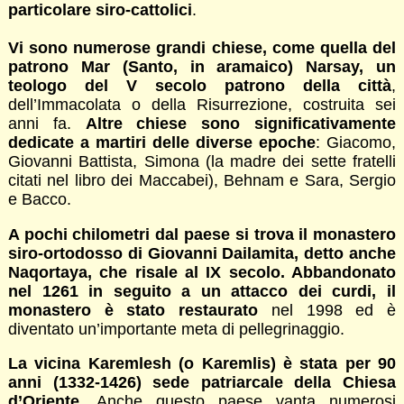
particolare siro-cattolici
.
Vi sono numerose grandi chiese, come quella del
patrono Mar (Santo, in aramaico) Narsay, un
teologo del V secolo patrono della città
,
dell’Immacolata o della Risurrezione, costruita sei
anni fa.
Altre chiese sono significativamente
dedicate a martiri delle diverse epoche
: Giacomo,
Giovanni Battista, Simona (la madre dei sette fratelli
citati nel libro dei Maccabei), Behnam e Sara, Sergio
e Bacco.
A pochi chilometri dal paese si trova il monastero
siro-ortodosso di Giovanni Dailamita, detto anche
Naqortaya, che risale al IX secolo. Abbandonato
nel 1261 in seguito a un attacco dei curdi, il
monastero è stato restaurato
nel 1998 ed è
diventato un’importante meta di pellegrinaggio.
La vicina Karemlesh (o Karemlis) è stata per 90
anni (1332-1426) sede patriarcale della Chiesa
d’Oriente
. Anche questo paese vanta numerosi