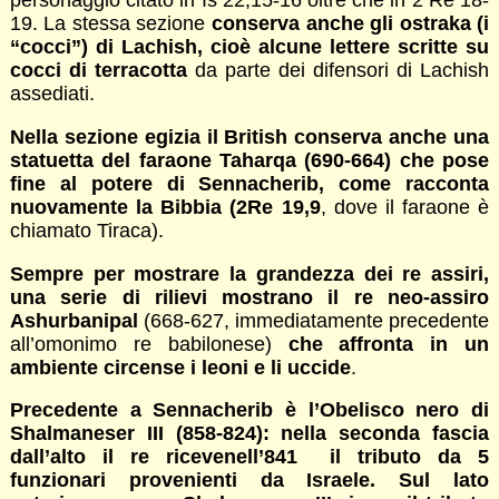
personaggio citato in Is 22,15-16 oltre che in 2 Re 18-
19. La stessa sezione
conserva anche gli ostraka (i
“cocci”) di Lachish, cioè alcune lettere scritte su
cocci di terracotta
da parte dei difensori di Lachish
assediati.
Nella sezione egizia il British conserva anche una
statuetta del faraone Taharqa (690-664) che pose
fine al potere di Sennacherib, come racconta
nuovamente la Bibbia (2Re 19,9
, dove il faraone è
chiamato Tiraca).
Sempre per mostrare la grandezza dei re assiri,
una serie di rilievi mostrano il re neo-assiro
Ashurbanipal
(668-627, immediatamente precedente
all’omonimo re babilonese)
che affronta in un
ambiente circense i leoni e li uccide
.
Precedente a Sennacherib è l’Obelisco nero di
Shalmaneser III (858-824): nella seconda fascia
dall’alto il re ricevenell’841 il tributo da 5
funzionari provenienti da Israele. Sul lato