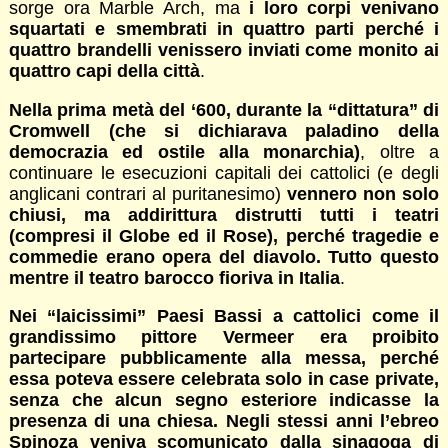
sorge ora Marble Arch, ma
i loro corpi venivano
squartati e smembrati in quattro parti perché i
quattro brandelli venissero inviati come monito ai
quattro capi della città
.
Nella prima metà del ‘600, durante la “dittatura” di
Cromwell (che si dichiarava paladino della
democrazia ed ostile alla monarchia)
, oltre a
continuare le esecuzioni capitali dei cattolici (e degli
anglicani contrari al puritanesimo)
vennero non solo
chiusi, ma addirittura distrutti tutti i teatri
(compresi il Globe ed il Rose), perché tragedie e
commedie erano opera del diavolo. Tutto questo
mentre il teatro barocco fioriva in Italia
.
Nei “laicissimi” Paesi Bassi a cattolici come il
grandissimo pittore Vermeer era proibito
partecipare pubblicamente alla messa, perché
essa poteva essere celebrata solo in case private,
senza che alcun segno esteriore indicasse la
presenza di una chiesa. Negli stessi anni l’ebreo
Spinoza veniva scomunicato dalla sinagoga di