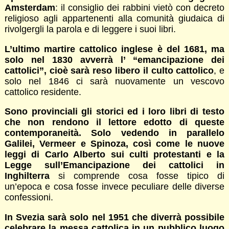
Amsterdam
: il consiglio dei rabbini vietò con decreto
religioso agli appartenenti alla comunità giudaica di
rivolgergli la parola e di leggere i suoi libri.
L’ultimo martire cattolico inglese è del 1681, ma
solo nel 1830 avverrà l’ “emancipazione dei
cattolici”, cioè sarà reso libero il culto cattolico
, e
solo nel 1846 ci sarà nuovamente un vescovo
cattolico residente.
Sono provinciali gli storici ed i loro libri di testo
che non rendono il lettore edotto di queste
contemporaneità. Solo vedendo in parallelo
Galilei, Vermeer e Spinoza, così come le nuove
leggi di Carlo Alberto sui culti protestanti e la
Legge sull’Emancipazione dei cattolici in
Inghilterra
si comprende cosa fosse tipico di
un’epoca e cosa fosse invece peculiare delle diverse
confessioni.
In Svezia sarà solo nel 1951 che diverrà possibile
celebrare la messa cattolica in un pubblico luogo