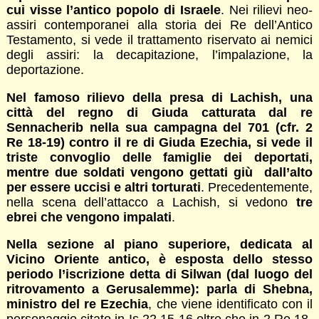
cui visse l’antico popolo di Israele
. Nei rilievi neo-
assiri contemporanei alla storia dei Re dell’Antico
Testamento, si vede il trattamento riservato ai nemici
degli assiri: la decapitazione, l’impalazione, la
deportazione.
Nel famoso rilievo della presa di Lachish, una
città del regno di Giuda catturata dal re
Sennacherib nella sua campagna del 701 (cfr. 2
Re 18-19) contro il re di Giuda Ezechia, si vede il
triste convoglio delle famiglie dei deportati,
mentre due soldati vengono gettati giù dall’alto
per essere uccisi e altri torturati
. Precedentemente,
nella scena dell’attacco a Lachish, si vedono
tre
ebrei che vengono impalati
.
Nella sezione al piano superiore, dedicata al
Vicino Oriente antico, è esposta dello stesso
periodo l’iscrizione detta di Silwan (dal luogo del
ritrovamento a Gerusalemme): parla di Shebna,
ministro del re Ezechia
, che viene identificato con il