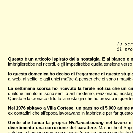
fu scr
il pro
Questo è un articolo ispirato dalla nostalgia. E al bianco e
imbriglierebbe nei ricordi, e gli impedirebbe quella tensione verso 
Io questa domenica ho deciso di fregarmene di queste stupida
al web, al selfie, e agli unici maître-à-penser che ci sono rimasti
La settimana scorsa ho ricevuto la ferale notizia che un cin
qualche minuto mi sono sentito antimoderno, reazionario, nostal
Questa è la cronaca di tutta la nostalgia che ho provato in quei tr
Nel 1976 abitavo a Villa Cortese, un paesino di 5.000 anime 
ex contadini che all’epoca lavoravano in fabbrica e per far que
Gente che fonda la propria
Weltanschauung
nel lavoro e 
divertimento una corruzione del carattere
. Ma anche il Super
autobus a Legnano verso un cinema (quasi sempre) o un teatro (