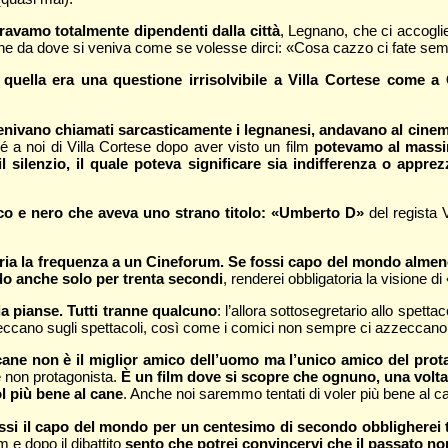
ravamo totalmente dipendenti dalla città
, Legnano, che ci accogli
one da dove si veniva come se volesse dirci: «Cosa cazzo ci fate sem
 quella era una questione irrisolvibile a Villa Cortese come 
 venivano chiamati sarcasticamente i legnanesi, andavano al cine
 a noi di Villa Cortese dopo aver visto un film
potevamo al massim
 silenzio, il quale poteva significare sia indifferenza o appre
anco e nero che aveva uno strano titolo: «Umberto D»
del regista 
ria la frequenza a un Cineforum. Se fossi capo del mondo almeno 
ndo anche solo per trenta secondi
, renderei obbligatoria la visione 
lia pianse. Tutti tranne qualcuno
: l’allora sottosegretario allo spett
zeccano sugli spettacoli, così come i comici non sempre ci azzeccano i
ne non è il miglior amico dell’uomo ma l’unico amico del protag
 non protagonista.
È un film dove si scopre che ognuno, una volta 
ol più bene al cane
. Anche noi saremmo tentati di voler più bene al can
ossi il capo del mondo per un centesimo di secondo obbligherei 
m e dopo il dibattito
sento che potrei convincervi che il passato no