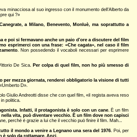
eva minacciosa al suo ingresso con il monumento dell’Alberto da
pre qui ?»
a Canegrate, a Milano, Benevento, Monluè, ma soprattutto a
ma e poi si fermavano anche un paio d’ore a discutere del film
o esprimerci con una frase: «Che cagata», nel caso il film
zzamento
. Non possedendo il vocaboli necessari per esprimere
Vittorio De Sica.
Per colpa di quel film, non ho più smesso di
per mezza giornata, renderei obbligatorio la visione di tutti
di «Umberto D».
acolo Giulio Andreotti disse che con quel film, «il regista aveva reso
n politica.
onista. Infatti, il protagonista è solo con un cane
. È un film
nella vita, può diventare vecchio. È un film dove non capisci
e, perché è grazie a lui che il vecchio può finire il film. Mah...
tutto il mondo a venire a Legnano una sera del 1976
. Poi, per
n è solo da rottamare. Anzi
.