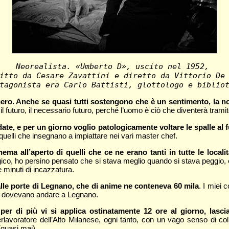
Neorealista. «Umberto D», uscito nel 1952, 
itto da Cesare Zavattini e diretto da Vittorio De
tagonista era Carlo Battisti, glottologo e biblio
 nero. Anche se quasi tutti sostengono che è un sentimento, la n
il futuro, il necessario futuro, perché l’uomo è ciò che diventerà tramite
te, e per un giorno voglio patologicamente voltare le spalle al 
: quelli che insegnano a impiattare nei vari master chef.
ema all’aperto di quelli che ce ne erano tanti in tutte le locali
gico, ho persino pensato che si stava meglio quando si stava peggio, 
e minuti di incazzatura.
alle porte di Legnano, che di anime ne conteneva 60 mila
. I miei 
sto dovevano andare a Legnano.
per di più vi si applica ostinatamente 12 ore al giorno, lascia
lavoratore dell’Alto Milanese, ogni tanto, con un vago senso di colp
quasi mai).