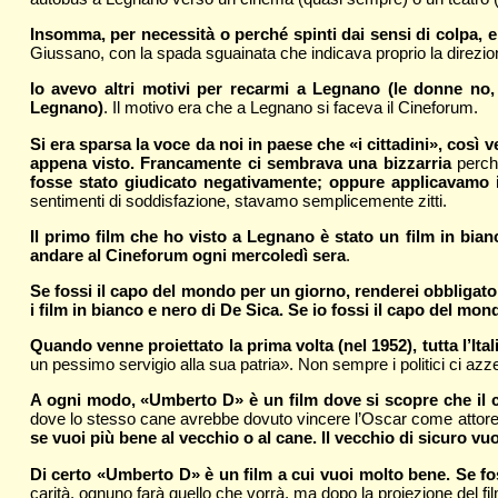
Insomma, per necessità o perché spinti dai sensi di colpa, e
Giussano, con la spada sguainata che indicava proprio la direzi
Io avevo altri motivi per recarmi a Legnano (le donne no,
Legnano)
. Il motivo era che a Legnano si faceva il Cineforum.
Si era sparsa la voce da noi in paese che «i cittadini», così
appena visto. Francamente ci sembrava una bizzarria
perché
fosse stato giudicato negativamente; oppure applicavamo il
sentimenti di soddisfazione, stavamo semplicemente zitti.
Il primo film che ho visto a Legnano è stato un film in bi
andare al Cineforum ogni mercoledì sera
.
Se fossi il capo del mondo per un giorno, renderei obbligato
i film in bianco e nero di De Sica. Se io fossi il capo del mo
Quando venne proiettato la prima volta (nel 1952), tutta l’Ita
un pessimo servigio alla sua patria». Non sempre i politici ci az
A ogni modo, «Umberto D» è un film dove si scopre che il ca
dove lo stesso cane avrebbe dovuto vincere l’Oscar come attore
se vuoi più bene al vecchio o al cane. Il vecchio di sicuro vu
Di certo «Umberto D» è un film a cui vuoi molto bene. Se f
carità, ognuno farà quello che vorrà, ma dopo la proiezione del fil