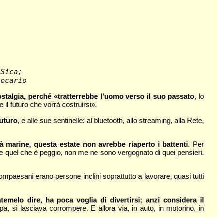
 Sica; 
tecario
ostalgia, perché «tratterrebbe l’uomo verso il suo passato
, lo
 il futuro che vorrà costruirsi».
futuro
, e alle sue sentinelle: al bluetooth, allo streaming, alla Rete,
tà marine, questa estate non avrebbe riaperto i battenti
. Per
e quel che è peggio, non me ne sono vergognato di quei pensieri.
compaesani erano persone inclini soprattutto a lavorare, quasi tutti
temelo dire, ha poca voglia di divertirsi; anzi considera il
a, si lasciava corrompere. E allora via, in auto, in motorino, in