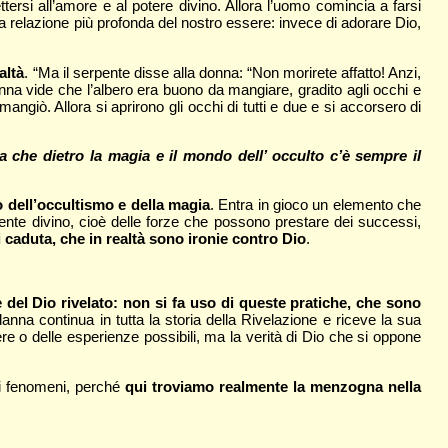
rsi all’amore e al potere divino. Allora l’uomo comincia a farsi
a relazione più profonda del nostro essere: invece di adorare Dio,
altà
. “Ma il serpente disse alla donna: “Non morirete affatto! Anzi,
nna vide che l’albero era buono da mangiare, gradito agli occhi e
ngiò. Allora si aprirono gli occhi di tutti e due e si accorsero di
 che dietro la magia e il mondo dell’ occulto c’è sempre il
 dell’occultismo e della magia
. Entra in gioco un elemento che
mente divino, cioè delle forze che possono prestare dei successi,
caduta, che in realtà sono ironie contro Dio
.
e del Dio rivelato: non si fa uso di queste pratiche, che sono
nna continua in tutta la storia della Rivelazione e riceve la sua
 o delle esperienze possibili, ma la verità di Dio che si oppone
ti fenomeni, perché
qui troviamo realmente la menzogna nella