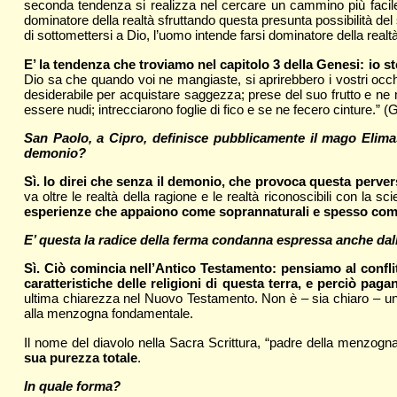
seconda tendenza si realizza nel cercare un cammino più facile,
dominatore della realtà sfruttando questa presunta possibilità de
di sottomettersi a Dio, l’uomo intende farsi dominatore della real
E’ la tendenza che troviamo nel capitolo 3 della Genesi: io st
Dio sa che quando voi ne mangiaste, si aprirebbero i vostri occh
desiderabile per acquistare saggezza; prese del suo frutto e ne ma
essere nudi; intrecciarono foglie di fico e se ne fecero cinture.” (
San Paolo, a Cipro, definisce pubblicamente il mago Elimas
demonio?
Sì. Io direi che senza il demonio, che provoca questa perve
va oltre le realtà della ragione e le realtà riconoscibili con l
esperienze che appaiono come soprannaturali e spesso come d
E’ questa la radice della ferma condanna espressa anche dall
Sì. Ciò comincia nell’Antico Testamento: pensiamo al conflitt
caratteristiche delle religioni di questa terra, e perciò pag
ultima chiarezza nel Nuovo Testamento. Non è – sia chiaro – un 
alla menzogna fondamentale.
Il nome del diavolo nella Sacra Scrittura, “padre della menzog
sua purezza totale
.
In quale forma?