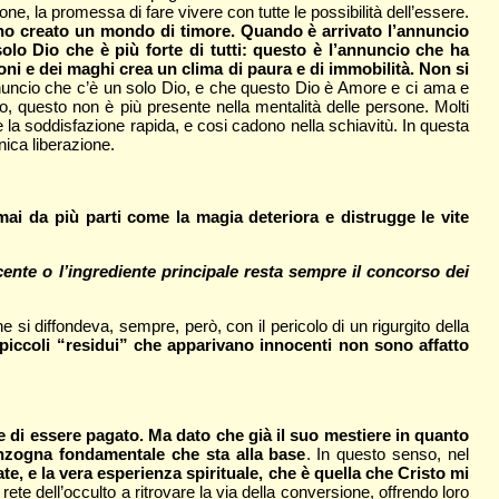
one, la promessa di fare vivere con tutte le possibilità dell’essere.
nno creato un mondo di timore. Quando è arrivato l’annuncio
olo Dio che è più forte di tutti: questo è l’annuncio che ha
ni e dei maghi crea un clima di paura e di immobilità. Non si
nnuncio che c’è un solo Dio, e che questo Dio è Amore e ci ama e
po, questo non è più presente nella mentalità delle persone. Molti
a soddisfazione rapida, e cosi cadono nella schiavitù. In questa
ica liberazione.
ai da più parti come la magia deteriora e distrugge le vite
ocente o l’ingrediente principale resta sempre il concorso dei
e si diffondeva, sempre, però, con il pericolo di un rigurgito della
piccoli “residui” che apparivano innocenti non sono affatto
 di essere pagato. Ma dato che già il suo mestiere in quanto
enzogna fondamentale che sta alla base
. In questo senso, nel
e, e la vera esperienza spirituale, che è quella che Cristo mi
ete dell’occulto a ritrovare la via della conversione, offrendo loro