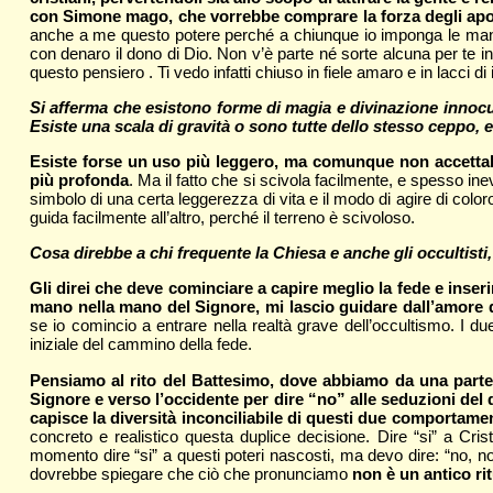
con Simone mago, che vorrebbe comprare la forza degli apo
anche a me questo potere perché a chiunque io imponga le mani, e
con denaro il dono di Dio. Non v’è parte né sorte alcuna per te in
questo pensiero . Ti vedo infatti chiuso in fiele amaro e in lacci di 
Si afferma che esistono forme di magia e divinazione innocue
Esiste una scala di gravità o sono tutte dello stesso ceppo, e
Esiste forse un uso più leggero, ma comunque non accettabil
più profonda
. Ma il fatto che si scivola facilmente, e spesso i
simbolo di una certa leggerezza di vita e il modo di agire di col
guida facilmente all’altro, perché il terreno è scivoloso.
Cosa direbbe a chi frequente la Chiesa e anche gli occultisti
Gli direi che deve cominciare a capire meglio la fede e inser
mano nella mano del Signore, mi lascio guidare dall’amore 
se io comincio a entrare nella realtà grave dell’occultismo. I d
iniziale del cammino della fede.
Pensiamo al rito del Battesimo, dove abbiamo da una parte il 
Signore e verso l’occidente per dire “no” alle seduzioni del d
capisce la diversità inconciliabile di questi due comportamen
concreto e realistico questa duplice decisione. Dire “si” a Cri
momento dire “si” a questi poteri nascosti, ma devo dire: “no, n
dovrebbe spiegare che ciò che pronunciamo
non è un antico ri