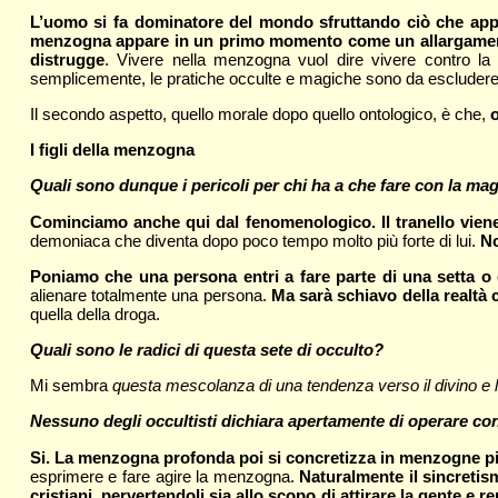
L’uomo si fa dominatore del mondo sfruttando ciò che app
menzogna appare in un primo momento come un allargamento 
distrugge
. Vivere nella menzogna vuol dire vivere contro la 
semplicemente, le pratiche occulte e magiche sono da escludere
Il secondo aspetto, quello morale dopo quello ontologico, è che,
o
I figli della menzogna
Quali sono dunque i pericoli per chi ha a che fare con la mag
Cominciamo anche qui dal fenomenologico. Il tranello viene 
demoniaca che diventa dopo poco tempo molto più forte di lui.
No
Poniamo che una persona entri a fare parte di una setta o
alienare totalmente una persona.
Ma sarà schiavo della realtà 
quella della droga.
Quali sono le radici di questa sete di occulto?
Mi sembra
questa mescolanza di una tendenza verso il divino e
Nessuno degli occultisti dichiara apertamente di operare con 
Si. La menzogna profonda poi si concretizza in menzogne più
esprimere e fare agire la menzogna.
Naturalmente il sincretis
cristiani, pervertendoli sia allo scopo di attirare la gente e 