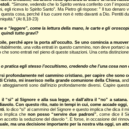
stoli
. “Simone, vedendo che lo Spirito veniva conferito con l’ imposizi
gli riceva lo Spirito Santo”. Ma Pietro gli rispose: ” Il tuo denaro 
 questa cosa, perché il tuo cuore non è retto davanti a Dio. Pentiti du
iniquità.” (At 8,18-23)
 e “leggere”, come la lettura della mano, le carte e gli orosco
 quindi tutto gravi?
e, perché apre la porta all’occulto. Se uno comincia a muoversi 
nevitabilmente, una volta entrati in questo cammino, non deve portarc
oro che sono entrati nel pieno di queste situazioni. Una certa distinzi
, o pratica egli stesso l’occultismo, credendo che l’una cosa non 
irsi profondamente nel cammino cristiano, per capire che sono co
di Cristo, mi inserisco nella grande comunione della Chiesa
, and
ue atteggiamenti sono dall’inizio profondamente diversi. Capire ques
“si” al Signore e alla sua legge, e dall’altra il “no” a satana. I
iavolo. Con questo rito, nato in tempi in cui, come accade oggi, 
ti
. lo dico “si” al cammino del Signore e questo implica che dica il 
sto implica che
non posso “servire due padroni”
, come dice il S
on accetto la seduzione del diavolo “. E forse, in occasione del rinn
tuale, ma una decisione importante per la nostra vita oggi, un atto