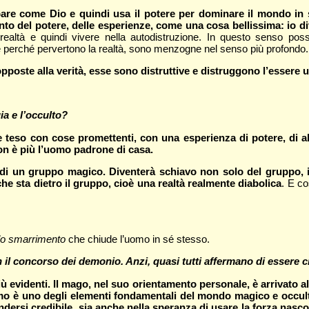
are come Dio e quindi usa il potere per dominare il mondo in 
del potere, delle esperienze, come una cosa bellissima: io div
realtà e quindi vivere nella autodistruzione. In questo senso pos
 perché pervertono la realtà, sono menzogne nel senso più profondo.
pposte alla verità, esse sono distruttive e distruggono l’esser
ia e l’occulto?
teso con cose promettenti, con una esperienza di potere, di al
n è più l’uomo padrone di casa.
 di un gruppo magico. Diventerà schiavo non solo del gruppo, 
che sta dietro il gruppo, cioè una realtà realmente diabolica
. E co
 lo smarrimento
che chiude l’uomo in sé stesso.
il concorso dei demonio. Anzi, quasi tutti affermano di essere cr
 evidenti. Il mago, nel suo orientamento personale, è arrivato 
mo è uno degli elementi fondamentali del mondo magico e occultist
rendersi credibile, sia anche nella speranza di usare la forza nasco