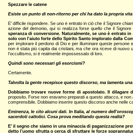
Spezzare le catene
Esiste un punto di non-ritorno per chi ha dato la propria vita
E’ difficile rispondere. Se uno è entrato in ciò che il Signore chi
azione del demonio, qui si realizza forse quello che il Signor
speranza di conversione. Naturalmente, se uno è entrato in 
solo con l’aiuto forte dello Spirito Santo implorato dalla Co
per implorare il perdono di Dio e per illuminare queste persone
non è stata più capita dai cristiani, ma che ora riceve di nuovo
l’occultismo, si è realmente impossessato di loro.
Quindi sono necessari gli esorcismi?
Certamente.
Talvolta la gente recepisce questo discorso, ma lamenta una 
Dobbiamo trovare nuove forme di apostolato. Il dilagare d
proposito. Forse non eravamo preparati a questo attacco, e non
comprensibile. Dobbiamo inserire questo discorso anche nelle cate
Eminenza, le cito alcuni dati. In Italia, al numero dell’orosc
sacerdoti cattolici. Cosa prova meditando questa realtà?
E’ il segno che siamo in una minaccia di paganizzazione prof
detto l’uomo sfrutta o cerca di sfruttare le forze soprannatu