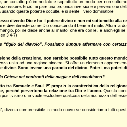
 un contatto più immediato e soprattutto un modo per non sottomette
l suo essere. E ciò mi pare una profonda inversione e perversione dell
tà usando queste potenze occulte, e si sente il vero dominatore.
esso divento Dio e ho il potere divino e non mi sottometto alla re
i e diventereste come Dio conoscendo il bene e il male. Allora la do
ngiò, poi ne diede anche al marito, che era con lei, e anch’egli ne ma
Gen 3,4-7)
 “figlio dei diavolo”. Possiamo dunque affermare con certezza
rsione della creazione, non sarebbe possibile tutto questo mondo
a scienza unita ad una ragione sincera. Si offre un elemento apparente
ivine. Sono invece una parodia del divino. Poteri, ma poteri di 
a Chiesa nei confronti della magia e dell’occultismo?
o tra Samuele e Saul. E’ proprio la caratteristica della religion
ane, perché pervertono la relazione tra Dio e l’uomo
. Questa conda
positivismo che vuole escludere qualcosa della ricchezza dell’ essere
na”, diventa comprensibile in modo nuovo se consideriamo tutti ques