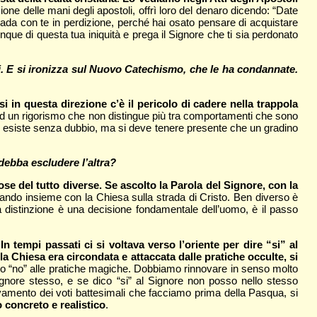
one delle mani degli apostoli, offrì loro del denaro dicendo: “Date
vada con te in perdizione, perché hai osato pensare di acquistare
nque di questa tua iniquità e prega il Signore che ti sia perdonato
pi. E si ironizza sul Nuovo Catechismo, che le ha condannate.
in questa direzione c’è il pericolo di cadere nella trappola
i ad un rigorismo che non distingue più tra comportamenti che sono
one esiste senza dubbio, ma si deve tenere presente che un gradino
debba escludere l’altra?
se del tutto diverse. Se ascolto la Parola del Signore, con la
ando insieme con la Chiesa sulla strada di Cristo. Ben diverso è
ta distinzione è una decisione fondamentale dell’uomo, è il passo
n tempi passati ci si voltava verso l’oriente per dire “si” al
la Chiesa era circondata e attaccata dalle pratiche occulte, si
mio “no” alle pratiche magiche. Dobbiamo rinnovare in senso molto
ignore stesso, e se dico “si” al Signore non posso nello stesso
ovamento dei voti battesimali che facciamo prima della Pasqua, si
 concreto e realistico
.