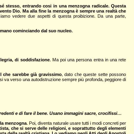
sé stesso, entrando cosi in una menzogna radicale. Questa
ento Dio. Ma alla fine la menzogna è sempre una realtà che
siamo vedere due aspetti di questa proibizione. Da una parte,
e umano cominciando dal suo nucleo.
legria, di soddisfazione
. Ma poi una persona entra in una rete
il che sarebbe già gravissimo
, dato che queste sette possono
si va verso una autodistruzione sempre più profonda, peggiore di
edenti e di fare il bene. Usano immagini sacre, crocifissi…
alla menzogna
. Poi, diventa naturale usare tutti i modi concreti per
a, che si serve delle religioni, e soprattutto degli elementi
sta della realtà cristiana
.
Lo vediamo negli Atti degli Apostoli