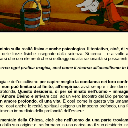
io sulla realtà fisica e anche psicologica. Il tentativo, cioè, di
o delle forze fisiche insegnate dalla scienza. Si cerca – e a volte
si che con elementi che si sottraggono alla razionalità si possa entra
reo ogni pratica magica, così come il ricorso all’occultismo in
magia e dell’occultismo
per capire meglio la condanna nei loro confr
non può limitarsi al finito, all’empirico
: avrà sempre il desiderio 
 profonda,
Questo desiderio, di per sé innato nell’uomo – immagin
all’Amore Divino
e arrivare così ad un vero incontro del Dio person
n amore profondo, di una vita
. E così come in questa vita umana 
, così anche le realtà spirituali esigono un impegno profondo, una fedel
erimento immediato della profondità dell’essere.
mentale della Chiesa, cioè che nell’uomo da una parte troviam
 dalla sua origine e trasformano in una caricatura il suo desiderio in