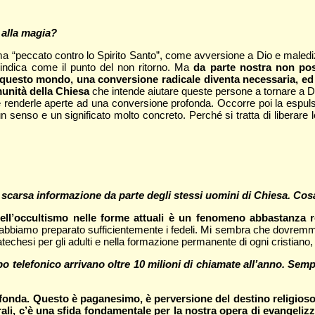
 alla magia?
ama “peccato contro lo Spirito Santo”, come avversione a Dio e maledizi
e indica come il punto del non ritorno. Ma
da parte nostra non po
questo mondo, una conversione radicale diventa necessaria, ed è 
munità della Chiesa
che intende aiutare queste persone a tornare a D
 e renderle aperte ad una conversione profonda. Occorre poi la espuls
 un senso e un significato molto concreto. Perché si tratta di liberar
scarsa informazione da parte degli stessi uomini di Chiesa. Cosa
ell’occultismo nelle forme attuali è un fenomeno abbastanza 
 abbiamo preparato sufficientemente i fedeli. Mi sembra che dovremmo
chesi per gli adulti e nella formazione permanente di ogni cristiano,
opo telefonico arrivano oltre 10 milioni di chiamate all’anno. Se
onda. Questo è paganesimo, è perversione del destino religioso 
rali, c’è una sfida fondamentale per la nostra opera di evangeliz