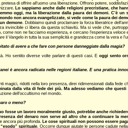
 pretesa di offrire all’uomo una liberazione. Offrono potere, soddisfazi
anizzare.
Lo sappiamo anche dalle religioni precristiane, che ha
remmo oggi, ma la liberazione dalla paura dei demoni. C’è un s
l mondo non ancora evangelizzate, si vede come la paura dei demo
i un demone
. Dobbiamo quindi proclamare la forza liberatrice dell’a
enza invincibile ci libera da questa schiavitù. Ma si vede che, purtrop
o, come non ne facciamo esperienza, e cercano l’esperienza veloce e l
 il Vangelo in tutta la sua semplicità e grandezza come la vera e l’un
apitato di avere a che fare con persone danneggiate dalla magia?
à. Ho sentito diverse volte parlare di questi casi. E
oggi sento orm
rranei è ancora radicata nelle regioni italiane. E una pratica inn
 magici, ridotti nella loro presenza, direi ridimensionati dalla fede ch
inata dalla vita di fede dei più. Ma adesso vediamo che questi 
ruzione dell’occultismo nel mondo.
enaro o meno?
suo fosse un lavoro moralmente giusto, potrebbe anche richiedere
a presenza del denaro non serve ad altro che a continuare la m
ne ancora più profonda.
Le cose spirituali non possono essere pagat
 “esodo” spirituale
. Occorre dunque aiutate le persone cadute nella r