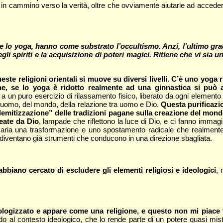
in cammino verso la verità, oltre che ovviamente aiutarle ad acceder
e lo yoga, hanno come substrato l’occultismo. Anzi, l’ultimo grad
egli spiriti e la acquisizione di poteri magici. Ritiene che vi sia
ueste religioni orientali si muove su diversi livelli. C’è uno yoga
ne, se lo yoga è ridotto realmente ad una ginnastica si può 
 a un puro esercizio di rilassamento fisico, liberato da ogni elemento
l’uomo, del mondo, della relazione tra uomo e Dio.
Questa purificazio
mitizzazione” delle tradizioni pagane sulla creazione del mondo, 
reate da Dio
, lampade che riflettono la luce di Dio, e ci fanno immagi
essaria una trasformazione e uno spostamento radicale che realment
diventano già strumenti che conducono in una direzione sbagliata.
iano cercato di escludere gli elementi religiosi e ideologici
, 
ologizzato e appare come una religione, e questo non mi piace 
do al contesto ideologico, che lo rende parte di un potere quasi mis