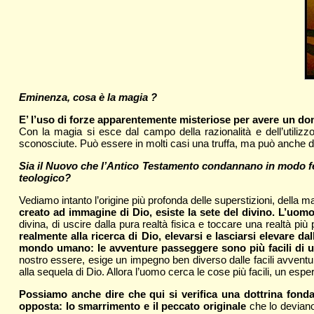
Eminenza, cosa è la magia ?
E’ l’uso di forze apparentemente misteriose per avere un domin
Con la magia si esce dal campo della razionalità e dell’utilizz
sconosciute. Può essere in molti casi una truffa, ma può anche dar
Sia il Nuovo che l’Antico Testamento condannano in modo fer
teologico?
Vediamo intanto l’origine più profonda delle superstizioni, della 
creato ad immagine di Dio, esiste la sete del divino. L’uomo 
divina, di uscire dalla pura realtà fisica e toccare una realtà più
realmente alla ricerca di Dio, elevarsi e lasciarsi elevare d
mondo umano: le avventure passeggere sono più facili di u
nostro essere, esige un impegno ben diverso dalle facili avventure
alla sequela di Dio. Allora l’uomo cerca le cose più facili, un esp
Possiamo anche dire che qui si verifica una dottrina fonda
opposta: lo smarrimento e il peccato originale
che lo deviano