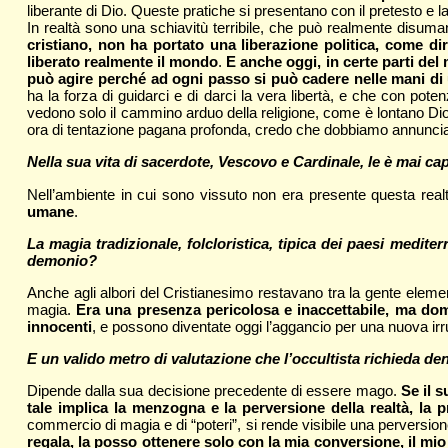
liberante di Dio. Queste pratiche si presentano con il pretesto e la
In realtà sono una schiavitù terribile, che può realmente disum
cristiano, non ha portato una liberazione politica, come di
liberato realmente il mondo
.
E anche oggi, in certe parti de
può agire perché ad ogni passo si può cadere nelle mani d
ha la forza di guidarci e di darci la vera libertà, e che con pot
vedono solo il cammino arduo della religione, come è lontano Di
ora di tentazione pagana profonda, credo che dobbiamo annunciare
Nella sua vita di sacerdote, Vescovo e Cardinale, le è mai c
Nell’ambiente in cui sono vissuto non era presente questa realt
umane
.
La magia tradizionale, folcloristica, tipica dei paesi medite
demonio?
Anche agli albori del Cristianesimo restavano tra la gente elementi
magia.
Era una presenza pericolosa e inaccettabile, ma dom
innocenti
, e possono diventate oggi l’aggancio per una nuova ir
E un valido metro di valutazione che l’occultista richieda d
Dipende dalla sua decisione precedente di essere mago.
Se il 
tale implica la menzogna e la perversione della realtà, l
commercio di magia e di “poteri”, si rende visibile una perversio
regala, la posso ottenere solo con la mia conversione, il mio