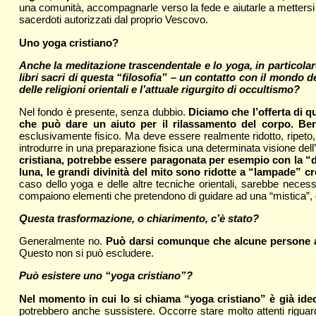
una comunità, accompagnarle verso la fede e aiutarle a mettersi 
sacerdoti autorizzati dal proprio Vescovo.
Uno yoga cristiano?
Anche la meditazione trascendentale e lo yoga, in particolar
libri sacri di questa “filosofia” – un contatto con il mondo d
delle religioni orientali e l’attuale rigurgito di occultismo?
Nel fondo è presente, senza dubbio.
Diciamo che l’offerta di q
che può dare un aiuto per il rilassamento del corpo. Be
esclusivamente fisico. Ma deve essere realmente ridotto, ripeto,
introdurre in una preparazione fisica una determinata visione del
cristiana, potrebbe essere paragonata per esempio con la “de
luna, le grandi divinità del mito sono ridotte a “lampade” c
caso dello yoga e delle altre tecniche orientali, sarebbe nec
compaiono elementi che pretendono di guidare ad una “mistica”, 
Questa trasformazione, o chiarimento, c’è stato?
Generalmente no.
Può darsi comunque che alcune persone abb
Questo non si può escludere.
Può esistere uno “yoga cristiano”?
Nel momento in cui lo si chiama “yoga cristiano” è già ide
potrebbero anche sussistere. Occorre stare molto attenti riguar