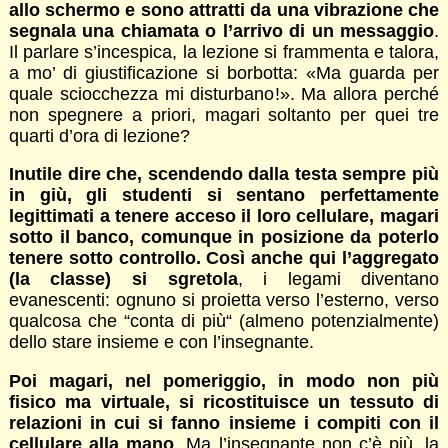
allo schermo e sono attratti da una vibrazione che
segnala una chiamata o l’arrivo di un messaggio
.
Il parlare s’incespica, la lezione si frammenta e talora,
a mo’ di giustificazione si borbotta: «Ma guarda per
quale sciocchezza mi disturbano!». Ma allora perché
non spegnere a priori, magari soltanto per quei tre
quarti d’ora di lezione?
Inutile dire che, scendendo dalla testa sempre più
in giù, gli studenti si sentano perfettamente
legittimati a tenere acceso il loro cellulare, magari
sotto il banco, comunque in posizione da poterlo
tenere sotto controllo. Così anche qui l’aggregato
(la classe) si sgretola
, i legami diventano
evanescenti: ognuno si proietta verso l’esterno, verso
qualcosa che “conta di più“ (almeno potenzialmente)
dello stare insieme e con l’insegnante.
Poi magari, nel pomeriggio, in modo non più
fisico ma virtuale, si ricostituisce un tessuto di
relazioni in cui si fanno insieme i compiti con il
cellulare alla mano
. Ma l’insegnante non c’è più, la