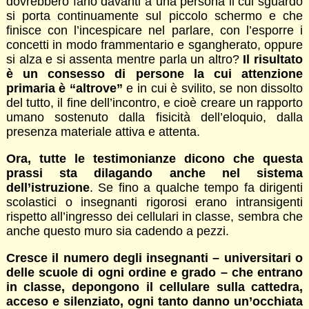
dovrebbero farlo davanti a una persona il cui sguardo
si porta continuamente sul piccolo schermo e che
finisce con l’incespicare nel parlare, con l’esporre i
concetti in modo frammentario e sgangherato, oppure
si alza e si assenta mentre parla un altro?
Il risultato
è un consesso di persone la cui attenzione
primaria è “altrove”
e in cui è svilito, se non dissolto
del tutto, il fine dell’incontro, e cioè creare un rapporto
umano sostenuto dalla fisicità dell’eloquio, dalla
presenza materiale attiva e attenta.
Ora, tutte le testimonianze dicono che questa
prassi sta dilagando anche nel sistema
dell’istruzione
. Se fino a qualche tempo fa dirigenti
scolastici o insegnanti rigorosi erano intransigenti
rispetto all’ingresso dei cellulari in classe, sembra che
anche questo muro sia cadendo a pezzi.
Cresce il numero degli insegnanti – universitari o
delle scuole di ogni ordine e grado – che entrano
in classe, depongono il cellulare sulla cattedra,
acceso e silenziato, ogni tanto danno un’occhiata