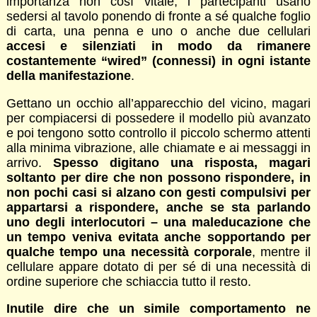
importanza non così vitale, i partecipanti usano
sedersi al tavolo ponendo di fronte a sé qualche foglio
di carta, una penna e uno o anche due cellulari
accesi e silenziati in modo da rimanere
costantemente “wired” (connessi) in ogni istante
della manifestazione
.
Gettano un occhio all’apparecchio del vicino, magari
per compiacersi di possedere il modello più avanzato
e poi tengono sotto controllo il piccolo schermo attenti
alla minima vibrazione, alle chiamate e ai messaggi in
arrivo.
Spesso digitano una risposta, magari
soltanto per dire che non possono rispondere, in
non pochi casi si alzano con gesti compulsivi per
appartarsi a rispondere, anche se sta parlando
uno degli interlocutori – una maleducazione che
un tempo veniva evitata anche sopportando per
qualche tempo una necessità corporale
, mentre il
cellulare appare dotato di per sé di una necessità di
ordine superiore che schiaccia tutto il resto.
Inutile dire che un simile comportamento ne