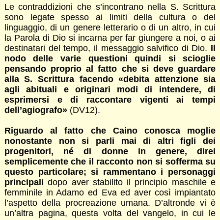
Le contraddizioni che s’incontrano nella S. Scrittura
sono legate spesso ai limiti della cultura o del
linguaggio, di un genere letterario o di un altro, in cui
la Parola di Dio si incarna per far giungere a noi, o ai
destinatari del tempo, il messaggio salvifico di Dio.
Il
nodo delle varie questioni quindi si scioglie
pensando proprio al fatto che si deve guardare
alla S. Scrittura facendo «debita attenzione sia
agli abituali e originari modi di intendere, di
esprimersi e di raccontare vigenti ai tempi
dell’agiografo»
(DV12).
Riguardo al fatto che Caino conosca moglie
nonostante non si parli mai di altri figli dei
progenitori, né di donne in genere, direi
semplicemente che il racconto non si sofferma su
questo particolare; si rammentano i personaggi
principali
dopo aver stabilito il principio maschile e
femminile in Adamo ed Eva ed aver così impiantato
l’aspetto della procreazione umana. D’altronde vi è
un’altra pagina, questa volta del vangelo, in cui le