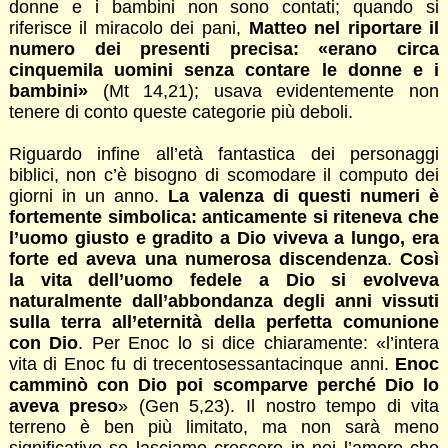
donne e i bambini non sono contati; quando si
riferisce il miracolo dei pani,
Matteo nel riportare il
numero dei presenti precisa: «erano circa
cinquemila uomini senza contare le donne e i
bambini»
(Mt 14,21); usava evidentemente non
tenere di conto queste categorie più deboli.
Riguardo infine all’età fantastica dei personaggi
biblici, non c’è bisogno di scomodare il computo dei
giorni in un anno.
La valenza di questi numeri è
fortemente simbolica: anticamente si riteneva che
l’uomo giusto e gradito a Dio viveva a lungo, era
forte ed aveva una numerosa discendenza
.
Così
la vita dell’uomo fedele a Dio si evolveva
naturalmente dall’abbondanza degli anni vissuti
sulla terra all’eternità della perfetta comunione
con Dio
. Per Enoc lo si dice chiaramente: «l’intera
vita di Enoc fu di trecentosessantacinque anni.
Enoc
camminò con Dio poi scomparve perché Dio lo
aveva preso
» (Gen 5,23). Il nostro tempo di vita
terreno è ben più limitato, ma non sarà meno
significativo se lasciamo crescere in noi l’amore che