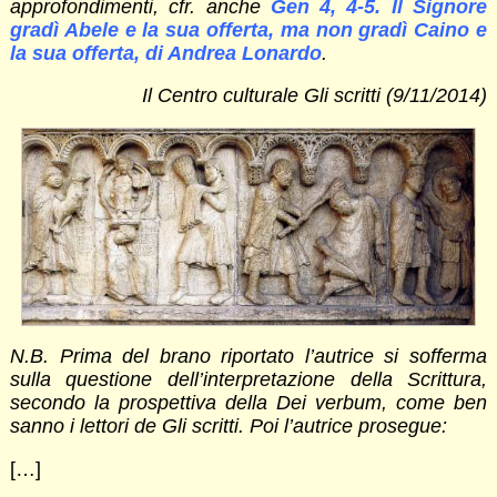
approfondimenti, cfr. anche
Gen 4, 4-5. Il Signore
gradì Abele e la sua offerta, ma non gradì Caino e
la sua offerta, di Andrea Lonardo
.
Il Centro culturale Gli scritti (9/11/2014)
N.B. Prima del brano riportato l’autrice si sofferma
sulla questione dell’interpretazione della Scrittura,
secondo la prospettiva della Dei verbum, come ben
sanno i lettori de Gli scritti. Poi l’autrice prosegue:
[…]