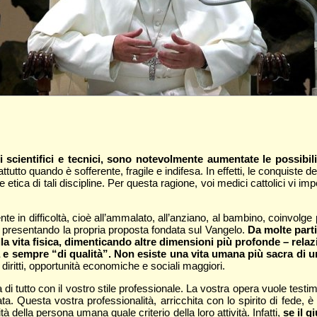
 scientifici e tecnici, sono notevolmente aumentate le possibilit
attutto quando è sofferente, fragile e indifesa. In effetti, le conquist
ce etica di tali discipline. Per questa ragione, voi medici cattolici 
nte in difficoltà, cioè all’ammalato, all’anziano, al bambino, coinvol
, presentando la propria proposta fondata sul Vangelo.
Da molte parti
vita fisica, dimenticando altre dimensioni più profonde – relazional
a e sempre “di qualità”. Non esiste una vita umana più sacra di u
, diritti, opportunità economiche e sociali maggiori.
a di tutto con il vostro stile professionale. La vostra opera vuole te
ta. Questa vostra professionalità, arricchita con lo spirito di fede, 
tà della persona umana quale criterio della loro attività. Infatti,
se il 