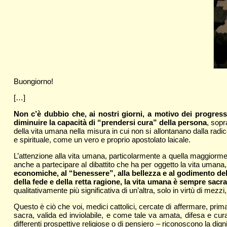
Buongiorno!
[…]
Non c’è dubbio che, ai nostri giorni, a motivo dei progressi
diminuire la capacità di “prendersi cura” della persona
, sopr
della vita umana nella misura in cui non si allontanano dalla radi
e spirituale, come un vero e proprio apostolato laicale.
L’attenzione alla vita umana, particolarmente a quella maggiorme
anche a partecipare al dibattito che ha per oggetto la vita umana
economiche, al “benessere”, alla bellezza e al godimento della 
della fede e della retta ragione, la vita umana è sempre sacr
qualitativamente più significativa di un’altra, solo in virtù di mezzi
Questo è ciò che voi, medici cattolici, cercate di affermare, prim
sacra, valida ed inviolabile, e come tale va amata, difesa e cura
differenti prospettive religiose o di pensiero – riconoscono la digni