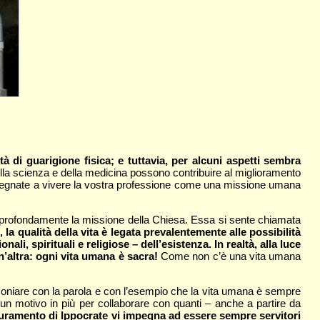
à di guarigione fisica; e tuttavia, per alcuni aspetti sembra
e della scienza e della medicina possono contribuire al miglioramento
vi impegnate a vivere la vostra professione come una missione umana
ge profondamente la missione della Chiesa. Essa si sente chiamata
, la qualità della vita è legata prevalentemente alle possibilità
i, spirituali e religiose – dell’esistenza. In realtà, alla luce
n’altra: ogni vita umana è sacra!
Come non c’è una vita umana
stimoniare con la parola e con l’esempio che la vita umana è sempre
è un motivo in più per collaborare con quanti – anche a partire da
giuramento di Ippocrate vi impegna ad essere sempre servitori