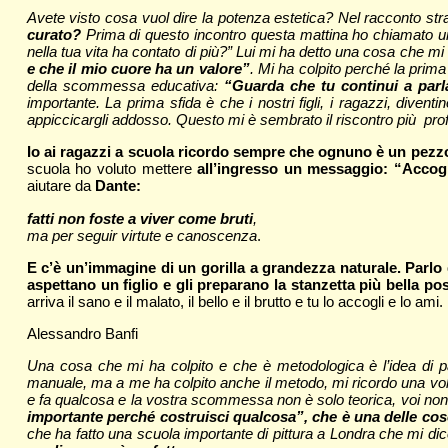
Avete visto cosa vuol dire la potenza estetica? Nel racconto str
curato?
Prima di questo incontro questa mattina ho chiamato un
nella tua vita ha contato di più?” Lui mi ha detto una cosa che mi
e che il mio cuore ha un valore”
. Mi ha colpito perché la prima
della scommessa educativa:
“Guarda che tu continui a parl
importante. La prima sfida è che i nostri figli, i ragazzi, div
appiccicargli addosso. Questo mi è sembrato il riscontro più prof
Io ai ragazzi a scuola ricordo sempre che ognuno è un pezzo u
scuola ho voluto mettere
all’ingresso un messaggio: “Accogl
aiutare da
Dante:
fatti non foste a viver come bruti
,
ma per seguir virtute e canoscenza
.
E c’è un’immagine di un gorilla a grandezza naturale. Parlo
aspettano un figlio e gli preparano la stanzetta più bella pos
arriva il sano e il malato, il bello e il brutto e tu lo accogli e lo ami.
Alessandro Banfi
Una cosa che mi ha colpito e che è metodologica è l’idea di part
manuale, ma a me ha colpito anche il metodo, mi ricordo una volta
e fa qualcosa e la vostra scommessa non è solo teorica, voi non v
importante perché costruisci qualcosa”, che è una delle cos
che ha fatto una scuola importante di pittura a Londra che mi di