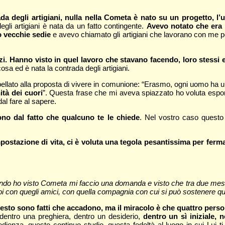
ada degli artigiani, nulla nella Cometa è nato su un progetto, l’
egli artigiani è nata da un fatto contingente.
Avevo notato che era d
o vecchie sedie
e avevo chiamato gli artigiani che lavorano con me pe
zzi. Hanno visto in quel lavoro che stavano facendo, loro stessi
sa ed è nata la contrada degli artigiani.
ibellato alla proposta di vivere in comunione: “Erasmo, ogni uomo ha 
ità dei cuori
”. Questa frase che mi aveva spiazzato ho voluta esporl
al fare al sapere.
ono dal fatto che qualcuno te le chiede
. Nel vostro caso questo
mpostazione di vita, ci è voluta una tegola pesantissima per ferm
ando ho visto Cometa mi faccio una domanda e visto che tra due mesi m
poi con quegli amici, con quella compagnia con cui si può sostenere qu
il resto sono fatti che accadono, ma il miracolo è che quattro pe
dentro una preghiera, dentro un desiderio,
dentro un sì iniziale, 
bedienza, questo continuo studio, questa fedeltà al luogo in cui Lui t