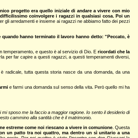
unico progetto era quello iniziale di andare a vivere con mio
ifficilissimo coinvolgere i ragazzi in qualsiasi cosa. Poi un
r gli arredamenti e insieme ai ragazzi ne abbiamo fatto dei pezzi
 e quando hanno terminato il lavoro hanno detto: “Peccato, è
un temperamento, e questo è al servizio di Dio. E
ricordati che la
a per far capire a questi ragazzi, a questi temperamenti diversi,
 è radicale, tutta questa storia nasce da una domanda, da una
armi
e farmi una domanda sul senso della vita. Però quello mi ha
i sposo me la faccio a maggior ragione. Io sento il desiderio di
esto cammino alla santità che è il matrimonio.
rsone estreme come noi riescano a vivere in comunione
. Questa
non un patto tra noi quattro, ma dentro un sì unitario a una
i ha posto. Per noi quattro è stato l’incontro con don Giussani la