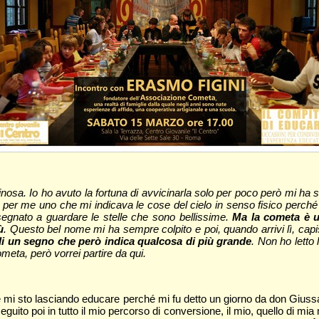
nosa. Io ho avuto la fortuna di avvicinarla solo per poco però mi ha s
er me uno che mi indicava le cose del cielo in senso fisico perché 
egnato a guardare le stelle che sono bellissime.
Ma la cometa è u
ù
. Questo bel nome mi ha sempre colpito e poi, quando arrivi lì, capisc
di un segno che però indica qualcosa di più grande
. Non ho letto 
meta, però vorrei partire da qui.
 e mi sto lasciando educare perché mi fu detto un giorno da don Gius
eguito poi in tutto il mio percorso di conversione, il mio, quello di mia