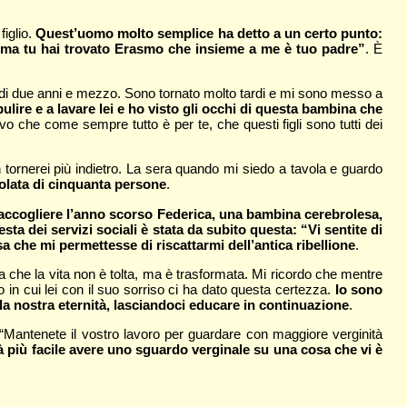
figlio.
Quest’uomo molto semplice ha detto a un certo punto:
tà, ma tu hai trovato Erasmo che insieme a me è tuo padre”
. È
 e di due anni e mezzo. Sono tornato molto tardi e mi sono messo a
ulire e a lavare lei e ho visto gli occhi di questa bambina che
vo che come sempre tutto è per te, che questi figli sono tutti dei
n tornerei più indietro. La sera quando mi siedo a tavola e guardo
olata di cinquanta persone
.
 accogliere l’anno scorso Federica, una bambina cerebrolesa,
esta dei servizi sociali è stata da subito questa: “Vi sentite di
 che mi permettesse di riscattarmi dell’antica ribellione
.
 che la vita non è tolta, ma è trasformata. Mi ricordo che mentre
 in cui lei con il suo sorriso ci ha dato questa certezza.
Io sono
 la nostra eternità, lasciandoci educare in continuazione
.
 “Mantenete il vostro lavoro per guardare con maggiore verginità
à più facile avere uno sguardo verginale su una cosa che vi è