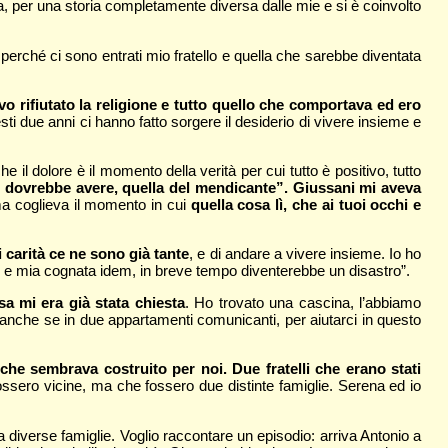
 vita, per una storia completamente diversa dalle mie e si è coinvolto
 perché ci sono entrati mio fratello e quella che sarebbe diventata
o rifiutato la religione e tutto quello che comportava ed ero
sti due anni ci hanno fatto sorgere il desiderio di vivere insieme e
il dolore è il momento della verità per cui tutto è positivo, tutto
o dovrebbe avere, quella del mendicante”. Giussani mi aveva
ma coglieva il momento in cui
quella cosa lì, che ai tuoi occhi e
 carità ce ne sono già tante
, e di andare a vivere insieme. Io ho
 e mia cognata idem, in breve tempo diventerebbe un disastro”.
a mi era già stata chiesta
. Ho trovato una cascina, l’abbiamo
me anche se in due appartamenti comunicanti, per aiutarci in questo
 che sembrava costruito per noi. Due fratelli che erano stati
ossero vicine, ma che fossero due distinte famiglie. Serena ed io
i a diverse famiglie. Voglio raccontare un episodio: arriva Antonio a