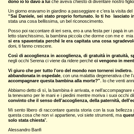
dono io lo davo a lui
che aveva chiesto di diventare nostro figlio
Un giorno eravamo in giardino a passeggiare e c’era la visita del 
“Sai Daniele, sei stato proprio fortunato. Io ti ho lasciato
stata una cosa bellissima, un bel riconoscimento.
Posso poi raccontare di ieri sera, ero a una festa per i papà in 
letto stanchissimo, la bambina piccola che dorme con me e mia m
si era spaventata perché le era capitata una cosa sgradevo
doni, ti fanno crescere.
Così di accoglienza in accoglienza, di gratuità in gratuità, 
negli occhi Serena ci viene da ridere perché
ci vengono in ment
Vi giuro che per tutto l’oro del mondo non tornerei indietr
abbandonata in ospedale
, con una malattia degenerativa che l
accompagnare questa bambina alla morte?”
. Io che venti ann
Abbiamo detto di sì, la bambina è arrivata, e nell’accompagnare 
la tenevamo per le mani e i piedini mentre moriva i suoi occhi di
convinto che il senso dell’accoglienza, della paternità, dell’
Mi sento libero di raccontare questa storia con la sua bellezza
questa cosa che non vi appartiene, voi siete strumenti, ma
quest
solo stata chiesta
”.
Alessandro Banfi