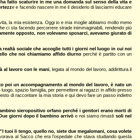
 ha fatto scaturire in me una domanda sul senso della vita e
ertezz
e e facendo nascere in me il desiderio di lasciarmi educare
ia vita, la mia esistenza. Oggi io e mia moglie abbiamo molto meno
che ci sta facendo percorrere strade inimmaginabili, rendendo più
etamente opposto, non volevamo sposarci, avevamo giurato di
 realtà sociale che accoglie tutti i giorni nel luogo in cui noi
ello che noi chiamiamo affido diurno
perché è partito con un
à al lavoro con le mani
, legata al mondo del lavoro, addirittura il
 nato poi un accompagnamento al mondo del lavoro, è nato un
uogo, spazio famiglia, per permettere ai ragazzi in affido presso
iesto di raccontare la mia storia e qui devo fare un passo indietro
ambino sieropositivo orfano perché i genitori erano morti di
Due giorni dopo il bambino arrivò
e noi siamo rimasti
soli nel
.
I tuoi li tengo, quello no, siete due megalomani, cosa volete
 lavorava al Sacco che era l’ospedale che stava studiando questa