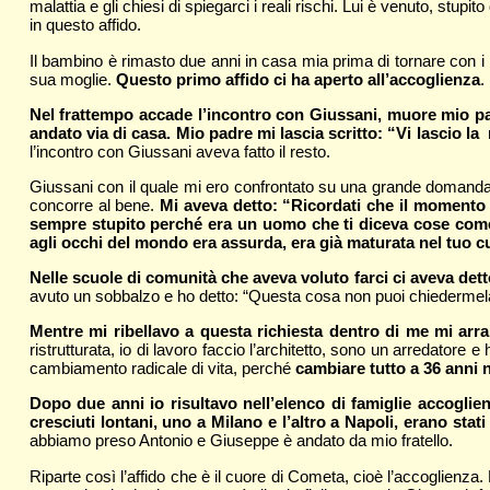
malattia e gli chiesi di spiegarci i reali rischi. Lui è venuto, stup
in questo affido.
Il bambino è rimasto due anni in casa mia prima di tornare con i n
sua moglie.
Questo primo affido ci ha aperto all’accoglienza
.
Nel frattempo accade l’incontro con Giussani, muore mio padr
andato via di casa. Mio padre mi lascia scritto: “Vi lascio 
l’incontro con Giussani aveva fatto il resto.
Giussani con il quale mi ero confrontato su una grande domanda che
concorre al bene.
Mi aveva detto: “Ricordati che il momento 
sempre stupito perché era un uomo che ti diceva cose com
agli occhi del mondo era assurda, era già maturata nel tuo c
Nelle scuole di comunità che aveva voluto farci ci aveva dett
avuto un sobbalzo e ho detto: “Questa cosa non puoi chiedermela
Mentre mi ribellavo a questa richiesta dentro di me mi ar
ristrutturata, io di lavoro faccio l’architetto, sono un arredator
cambiamento radicale di vita, perché
cambiare tutto a 36 anni n
Dopo due anni io risultavo nell’elenco di famiglie accoglien
cresciuti lontani, uno a Milano e l’altro a Napoli, erano stat
abbiamo preso Antonio e Giuseppe è andato da mio fratello.
Riparte così l’affido che è il cuore di Cometa, cioè l’accoglienza. 