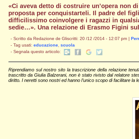
«Ci aveva detto di costruire un’opera non d
proposta per conquistarteli. Il padre del fi
difficilissimo coinvolgere i ragazzi in qual
sedie…». Una relazione di Erasmo Figini sul
- Scritto da Redazione de Gliscritti: 20 /12 /2014 - 12:07 pm |
Per
- Tag usati:
educazione
,
scuola
- Segnala questo articolo:
Riprendiamo sul nostro sito la trascrizione della relazione ten
trascritto da Giulia Balzerani, non è stato rivisto dal relatore
diritto. I neretti sono nostri ed hanno l’unico scopo di facilitare l