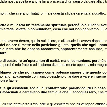
ito dalla nostra scelta e anche lui alla ricerca di un senso da dare alla
onni che si erano rifiutati prima e questa sfida è diventata a quattro,
e e mi lascia un testamento spirituale perché io a 19 anni avev
la mia fede, vivete in comunione”, cosa che noi non capivamo
. Que
 avevo dentro, quella sul dolore, e alla quale lui aveva risposto che 
del dolore ti mette nella posizione giusta, quella che ogni uom
e questa che ho appena raccontato, apparentemente assurde
, 
uore
.
o di costruire un’opera non di carità, ma di comunione, perché di
, perché mio fratello ed io siamo diametralmente opposti, mia moglie
rabbiavo perché non capivo come potesse sapere che questa cos
e e ho fatto rapidamente con l’unico desiderio di andare a vivere insie
on è facile
.
ti e gli assistenti sociali ci contattarono parlandoci di un caso
i riavvicinati e cercavano due famiglie che li accogliessero
, che f
Figli che attraverso il tribunale o gli assistenti sociali vengono affidat