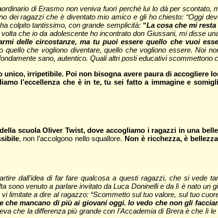
aordinario di Erasmo non veniva fuori perché lui lo dà per scontato,
o dei ragazzi che è diventato mio amico e gli ho chiesto: “Oggi de
 ha colpito tantissimo, con grande semplicità:
“La cosa che mi resta 
 volta che io da adolescente ho incontrato don Giussani, mi disse una 
armi delle circostanze, ma tu puoi essere quello che vuoi ess
entino quello che vogliono diventare, quello che vogliono essere. N
ondamente sano, autentico. Quali altri posti educativi scommettono co
nico, irripetibile. Poi non bisogna avere paura di accogliere lor
iamo l’eccellenza che è in te, tu sei fatto a immagine e somigl
 della scuola Oliver Twist, dove accogliamo i ragazzi in una bel
sibile
, non l’accolgono nello squallore.
Non è ricchezza, è bellezza
ire dall’idea di far fare qualcosa a questi ragazzi, che si vede tanti
 sono venuto a parlare invitato da Luca Doninelli e da lì è nato un gi
i limitate a dire al ragazzo: “Scommetto sul tuo valore, sul tuo cuor
e che mancano di più ai giovani oggi. Io vedo che non gli faccia
ceva che la differenza più grande con l’Accademia di Brera è che lì 