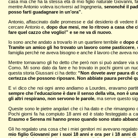
casa mia che ha la stessa età di mio figlio naturale Giovanni, fa
mentre Antonio voleva iscriversi ad Ingegneria,
senonché il padr
posso farti guadagnare in un’ora”
.
Antonio, affascinato dalle promesse e dal desiderio di vedere il
cercare Antonio e,
dopo due mesi, me lo ritrovo a casa che ch
fare quel cazzo che voglio!” e se ne va di nuovo
.
Io sono anche andato a trovarlo in un quartiere terribile e
dopo d
Tramite un amico gli ho trovato un lavoro come pasticcere
,
famiglia perché ne aveva bisogno e anche il lavoro che aveva non
Mentre tornavamo gli ho detto che però non si può andare via sb
Como. Mi sono dato da fare e ho trovato in pochi giorni un nuo
questa storia Giussani ci ha detto:
“Non dovete aver paura di cos
certezza che possono riposare. Non abbiate paura perché quel
E vi dico che noi ogni anno andiamo a Lourdes, eravamo partiti 
sempre che l’educazione è dare il senso della vita, non è u
gli altri respirano, non servono le parole
, ma serve questo sign
Queste sono le pietre angolari che ci ha dato e che rimangono cus
Pochi giorni fa ha compiuto 18 anni ed è stato festeggiato a 
Erasmo e Serena mi hanno preso quando sono stato abband
Gli ho regalato una cosa che i miei genitori mi avevano regala
mio figlio Giovanni per i suoi 18 anni e ora per i 18 anni d