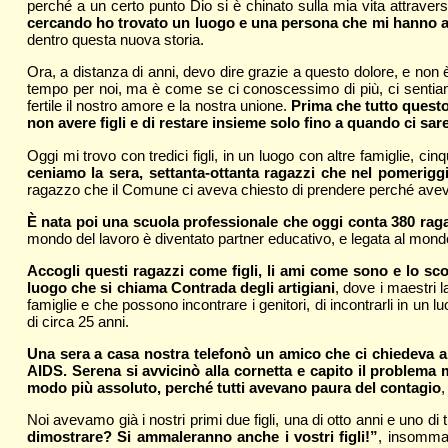
perché a un certo punto Dio si è chinato sulla mia vita attrave
cercando ho trovato un luogo e una persona che mi hanno ac
dentro questa nuova storia.
Ora, a distanza di anni, devo dire grazie a questo dolore, e non 
tempo per noi, ma è come se ci conoscessimo di più, ci sentiamo 
fertile il nostro amore e la nostra unione.
Prima che tutto quest
non avere figli e di restare insieme solo fino a quando ci sar
Oggi mi trovo con tredici figli, in un luogo con altre famiglie, ci
ceniamo la sera, settanta-ottanta ragazzi che nel pomerig
ragazzo che il Comune ci aveva chiesto di prendere perché aveva
È nata poi una scuola professionale che oggi conta 380 ragazz
mondo del lavoro è diventato partner educativo, e legata al mondo 
Accogli questi ragazzi come figli, li ami come sono e lo s
luogo che si chiama Contrada degli artigiani
, dove i maestri 
famiglie e che possono incontrare i genitori, di incontrarli in un
di circa 25 anni.
Una sera a casa nostra telefonò un amico che ci chiedeva ai
AIDS. Serena si avvicinò alla cornetta e capito il problema
modo più assoluto, perché tutti avevano paura del contagio
,
Noi avevamo già i nostri primi due figli, una di otto anni e uno d
dimostrare? Si ammaleranno anche i vostri figli!”
, insomma 