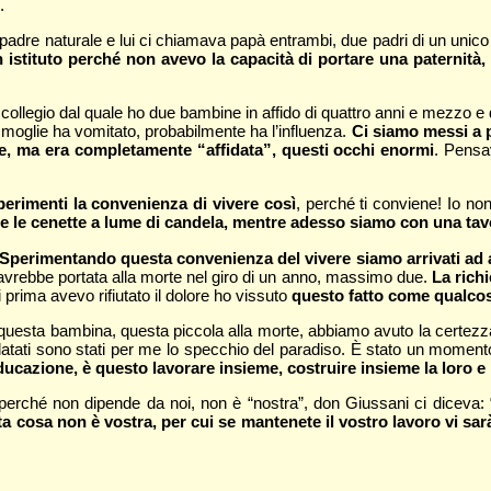
.
padre naturale e lui ci chiamava papà entrambi, due padri di un unico 
 in istituto perché non avevo la capacità di portare una paterni
un collegio dal quale ho due bambine in affido di quattro anni e mezzo
oglie ha vomitato, probabilmente ha l’influenza.
Ci siamo messi a p
le, ma era completamente “affidata”, questi occhi enormi
. Pensa
sperimenti la convenienza di vivere così
, perché ti conviene! Io no
e le cenette a lume di candela, mentre adesso siamo con una tav
o. Sperimentando questa convenienza del vivere siamo arrivati ad
’avrebbe portata alla morte nel giro di un anno, massimo due.
La richi
i prima avevo rifiutato il dolore ho vissuto
questo fatto come qualcosa
questa bambina, questa piccola alla morte, abbiamo avuto la certezza
latati sono stati per me lo specchio del paradiso. È stato un momento
educazione, è questo lavorare insieme, costruire insieme la loro e
 perché non dipende da noi, non è “nostra”, don Giussani ci diceva:
a cosa non è vostra, per cui se mantenete il vostro lavoro vi sar