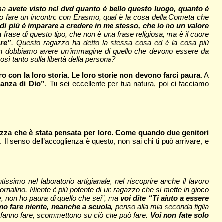
 ma
avete visto nel dvd quanto è bello questo luogo, quanto è
vo fare un incontro con Erasmo, qual è la cosa della Cometa che
di più è imparare a credere in me stesso, che io ho un valore
frase di questo tipo, che non è una frase religiosa, ma è il cuore
ere”
. Questo ragazzo ha detto la stessa cosa ed è la cosa più
oi non dobbiamo avere un’immagine di quello che devono essere da
sì tanto sulla libertà della persona?
o con la loro storia. Le loro storie non devono farci paura
. A
ianza di Dio”
. Tu sei eccellente per tua natura, poi ci facciamo
lezza che è stata pensata per loro. Come quando due genitori
. Il senso dell’accoglienza è questo, non sai chi ti può arrivare, e
ssimo nel laboratorio artigianale, nel riscoprire anche il lavoro
ornalino. Niente è più potente di un ragazzo che si mette in gioco
e, non ho paura di quello che sei”, ma
voi dite “Ti aiuto a essere
mo fare niente, neanche a scuola
, penso alla mia seconda figlia
le fanno fare, scommettono su ciò che può fare.
Voi non fate solo