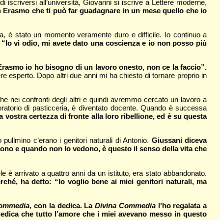
 iscriversi all’università, Giovanni si iscrive a Lettere moderne,
 con Erasmo che ti può far guadagnare in un mese quello che io
ria, è stato un momento veramente duro e difficile. Io continuo a
 “Io vi odio, mi avete dato una coscienza e io non posso più
Erasmo io ho bisogno di un lavoro onesto, non ce la faccio”.
e esperto. Dopo altri due anni mi ha chiesto di tornare proprio in
e nei confronti degli altri e quindi avremmo cercato un lavoro a
oratorio di pasticceria, è diventato docente. Quando è successa
 vostra certezza di fronte alla loro ribellione, ed è su questa
ullmino c’erano i genitori naturali di Antonio.
Giussani diceva
ono e quando non lo vedono, è questo il senso della vita che
e è arrivato a quattro anni da un istituto, era stato abbandonato.
ché, ha detto: “Io voglio bene ai miei genitori naturali, ma
Commedia
, con la dedica. La
Divina Commedia
l’ho regalata a
edica che tutto l’amore che i miei avevano messo in questo