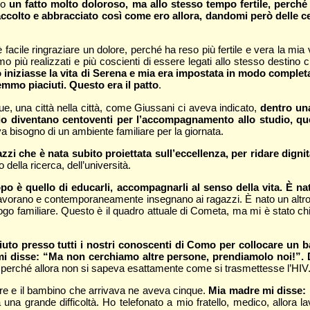
rso
un fatto molto doloroso, ma allo stesso tempo fertile, perché
colto e abbracciato così come ero allora, dandomi però delle c
è facile ringraziare un dolore, perché ha reso più fertile e vera la m
più realizzati e più coscienti di essere legati allo stesso destino 
o iniziasse la vita di Serena e mia era impostata in modo compl
emmo piaciuti. Questo era il patto
.
nque, una città nella città, come Giussani ci aveva indicato,
dentro una
gio diventano centoventi per l’accompagnamento allo studio, qu
 bisogno di un ambiente familiare per la giornata.
i che è nata subito proiettata sull’eccellenza, per ridare dignit
della ricerca, dell’università.
copo è quello di educarli, accompagnarli al senso della vita. È
lavorano e contemporaneamente insegnano ai ragazzi. È nato un altro l
 luogo familiare. Questo è il quadro attuale di Cometa, ma mi è stato ch
uto presso tutti i nostri conoscenti di Como per collocare un b
 mi disse: “Ma non cerchiamo altre persone, prendiamolo noi!”. 
 perché allora non si sapeva esattamente come si trasmettesse l’HIV
i tre e il bambino che arrivava ne aveva cinque.
Mia madre mi disse: “
una grande difficoltà. Ho telefonato a mio fratello, medico, allora