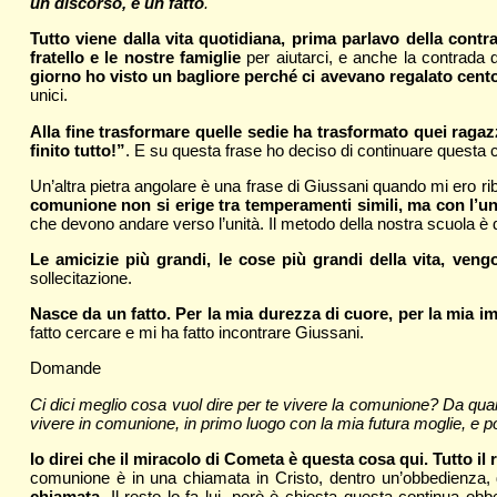
un discorso, è un fatto
.
Tutto viene dalla vita quotidiana, prima parlavo della contr
fratello e le nostre famiglie
per aiutarci, e anche la contrada d
giorno ho visto un bagliore perché ci avevano regalato cent
unici.
Alla fine trasformare quelle sedie ha trasformato quei raga
finito tutto!”
. E su questa frase ho deciso di continuare questa co
Un’altra pietra angolare è una frase di Giussani quando mi ero r
comunione non si erige tra temperamenti simili, ma con l’un
che devono andare verso l’unità. Il metodo della nostra scuola è d
Le amicizie più grandi, le cose più grandi della vita, veng
sollecitazione.
Nasce da un fatto. Per la mia durezza di cuore, per la mia i
fatto cercare e mi ha fatto incontrare Giussani.
Domande
Ci dici meglio cosa vuol dire per te vivere la comunione? Da qu
vivere in comunione, in primo luogo con la mia futura moglie, e 
Io direi che il miracolo di Cometa è questa cosa qui. Tutto 
comunione è in una chiamata in Cristo, dentro un’obbedienza, 
chiamata
. Il resto lo fa lui, però è chiesta questa continua ob