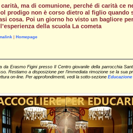
i carità, ma di comunione, perché di carità ce 
gliol prodigo non è corso dietro al figlio quand
siasi cosa. Poi un giorno ho visto un bagliore p
l’esperienza della scuola La cometa
malink
|
Homepage
uta da Erasmo Figini presso Il Centro giovanile della parrocchia Sant
 stesso. Restiamo a disposizione per l’immediata rimozione se la sua p
a lettura on-line. Per approfondimenti, vedi la sotto-sezione
Educazione