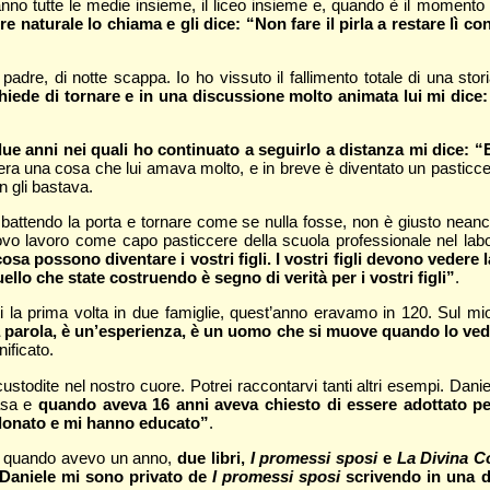
nno tutte le medie insieme, il liceo insieme e, quando è il momento di
e naturale lo chiama e gli dice: “Non fare il pirla a restare lì
 padre, di notte scappa. Io ho vissuto il fallimento totale di una sto
iede di tornare e in una discussione molto animata lui mi dice:
ue anni nei quali ho continuato a seguirlo a distanza mi dice: “
 era una cosa che lui amava molto, e in breve è diventato un pasticcer
 gli bastava.
attendo la porta e tornare come se nulla fosse, non è giusto neanch
vo lavoro come capo pasticcere della scuola professionale nel lab
a possono diventare i vostri figli. I vostri figli devono vedere la
lo che state costruendo è segno di verità per i vostri figli”
.
la prima volta in due famiglie, quest’anno eravamo in 120. Sul mio p
na parola, è un’esperienza, è un uomo che si muove quando lo ved
ificato.
todite nel nostro cuore. Potrei raccontarvi tanti altri esempi. Daniel
casa e
quando aveva 16 anni aveva chiesto di essere adottato per
onato e mi hanno educato”
.
to quando avevo un anno,
due libri,
I promessi sposi
e
La Divina 
i Daniele mi sono privato de
I promessi sposi
scrivendo in una d