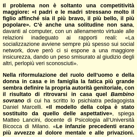
Il problema non è soltanto una competitività
maggiore: «I padri e le madri stressano molto il
figlio affinché sia il più bravo, il più bello, il più
popolare». C’è anche una solitudine non sana
,
davanti al computer, con un allenamento virtuale alle
relazioni inadeguato ai rapporti reali: «La
socializzazione avviene sempre più spesso sui social
network, dove però ci si espone a una maggiore
insicurezza, dando un peso smisurato al giudizio degli
altri, perlopiù veri sconosciuti».
Nella riformulazione del ruolo dell’uomo e della
donna in casa e in famiglia la fatica più grande
sembra definire la propria autorità genitoriale, con
il risultato di ritrovarsi in casa quel
Bambino
sovrano
di cui ha scritto lo psichiatra pedagogista
Daniel Marcelli.
«Il modello della colpa è stato
sostituito da quello delle aspettative»
, spiega
Matteo Lancini, docente di Psicologia all’Università
Bicocca di Milano. «
Le infanzie precedenti erano
più avvezze al dolore mentale e alle privazioni.