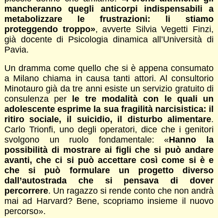
mancheranno quegli anticorpi indispensabili a
metabolizzare le frustrazioni: li stiamo
proteggendo troppo»
, avverte Silvia Vegetti Finzi,
già docente di Psicologia dinamica all’Università di
Pavia.
Un dramma come quello che si è appena consumato
a Milano chiama in causa tanti attori. Al consultorio
Minotauro già da tre anni esiste un servizio gratuito di
consulenza per
le tre modalità con le quali un
adolescente esprime la sua fragilità narcisistica: il
ritiro sociale, il suicidio, il disturbo alimentare
.
Carlo Trionfi, uno degli operatori, dice che i genitori
svolgono un ruolo fondamentale: «
Hanno la
possibilità di mostrare ai figli che si può andare
avanti, che ci si può accettare così come si è e
che si può formulare un progetto diverso
dall’autostrada che si pensava di dover
percorrere
. Un ragazzo si rende conto che non andrà
mai ad Harvard? Bene, scopriamo insieme il nuovo
percorso».