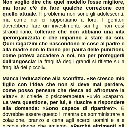
Non voglio dire che quel modello fosse migliore,
ma forse c’è da fare qualche correzione con
quello attuale
. Il problema non sono gli adolescenti,
ma come noi ci rapportiamo a loro. I genitori
dovrebbero fare un investimento sui figli non così
straordinario,
tollerare che non abbiano una vita
iperorganizzata e che imparino a stare da soli.
Quei ragazzini che nascondono le cose al padre e
alla madre non lo fanno per paura delle punizioni,
come poteva accadere a noi, ma per proteggerli
dall’angoscia
: la fragilità degli grandi si riflette sulla
fragilità dei piccoli».
Manca l’educazione alla sconfitta. «Se cresco mio
figlio con l’idea che non si deve mai perdere,
come posso pensare che riesca ad affrontare la
vita?»
, si chiede lo psicoterapeuta Fulvio Scaparro.
La vera questione, per lui, è riuscire a rispondere
alla domanda: «Sono capace di ripartire?»
. E
dovrebbe essere questo il mantra da somministrare a
colazione, pranzo e cena agli acerbi uomini e alle
piccole donne che amiamo.
«Perché altrimenti gli