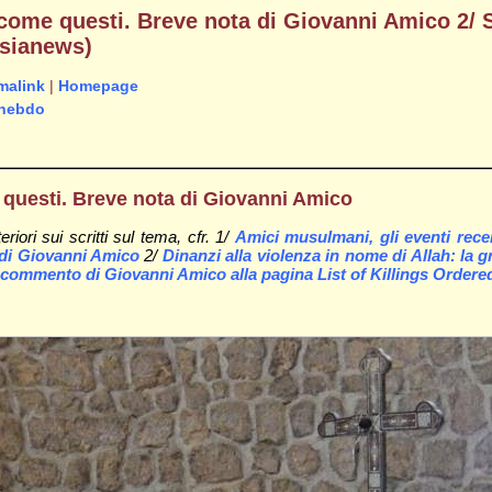
 come questi. Breve nota di Giovanni Amico 2/ S
Asianews)
malink
|
Homepage
_hebdo
 questi. Breve nota di Giovanni Amico
iori sui scritti sul tema, cfr. 1/
Amici musulmani, gli eventi rece
, di Giovanni Amico
2/
Dinanzi alla violenza in nome di Allah: la 
commento di Giovanni Amico alla pagina List of Killings Orde