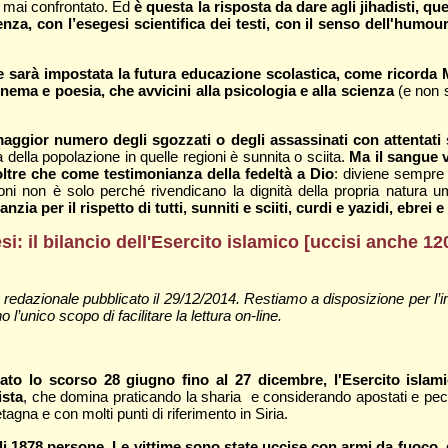
a mai confrontato. Ed
è questa la risposta da dare agli jihadisti, qu
za, con l’esegesi scientifica dei testi, con il senso dell'humour
sarà impostata la futura educazione scolastica, come ricorda M
inema e poesia, che avvicini alla psicologia e alla scienza
(e non s
maggior numero degli sgozzati o degli assassinati con attentati 
della popolazione in quelle regioni è sunnita o sciita.
Ma il sangue v
oltre che come testimonianza della fedeltà a Dio
: diviene sempre 
ssioni non è solo perché rivendicano la dignità della propria natur
ia per il rispetto di tutti, sunniti e sciiti, curdi e yazidi, ebrei e 
i: il bilancio dell'Esercito islamico [
uccisi anche 12
 redazionale pubblicato il 29/12/2014. Restiamo a disposizione per l
 l’unico scopo di facilitare la lettura on-line.
fato lo scorso 28 giugno fino al 27 dicembre, l'Esercito islam
ista
, che domina praticando la sharia e considerando apostati e peccato
tagna e con molti punti di riferimento in Siria.
 1878 persone. Le vittime sono state uccise con armi da fuoco, d