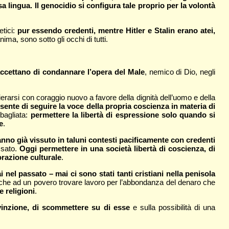
sa lingua. Il genocidio si configura tale proprio per la volontà
etici:
pur essendo credenti, mentre Hitler e Stalin erano atei,
ima, sono sotto gli occhi di tutti.
 accettano di condannare l’opera del Male
, nemico di Dio, negli
ierarsi con coraggio nuovo a favore della dignità dell’uomo e della
sente di seguire la voce della propria coscienza in materia di
sbagliata:
permettere la libertà di espressione solo quando si
e
.
nno già vissuto in taluni contesti pacificamente con credenti
ssato.
Oggi permettere in una società libertà di coscienza, di
orazione culturale
.
nel passato – mai ci sono stati tanti cristiani nella penisola
anche ad un povero trovare lavoro per l’abbondanza del denaro che
 religioni
.
nvinzione, di scommettere su di esse
e sulla possibilità di una