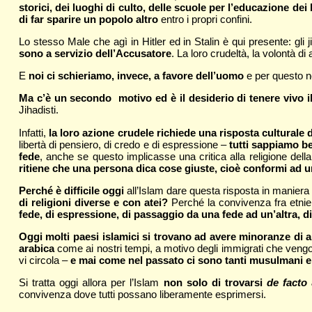
storici, dei luoghi di culto, delle scuole per l’educazione dei
di far sparire un popolo altro
entro i propri confini.
Lo stesso Male che agì in Hitler ed in Stalin è qui presente: gli
sono a servizio dell’Accusatore
. La loro crudeltà, la volontà d
E
noi ci schieriamo, invece, a favore dell’uomo
e per questo n
Ma c’è un secondo motivo ed è il desiderio di tenere vivo i
Jihadisti.
Infatti,
la loro azione crudele richiede una risposta culturale d
libertà di pensiero, di credo e di espressione –
tutti sappiamo be
fede
, anche se questo implicasse una critica alla religione dell
ritiene che una persona dica cose giuste, cioè conformi ad un
Perché è difficile oggi
all’Islam dare questa risposta in maniera
di religioni diverse e con atei?
Perché la convivenza fra etnie 
fede, di espressione, di passaggio da una fede ad un’altra, d
Oggi molti paesi islamici si trovano ad avere minoranze di ap
arabica
come ai nostri tempi, a motivo degli immigrati che vengo
vi circola –
e mai come nel passato ci sono tanti musulmani emi
Si tratta oggi allora per l’Islam
non solo di trovarsi
de facto
convivenza dove tutti possano liberamente esprimersi.