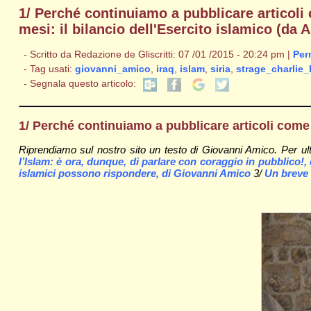
1/ Perché continuiamo a pubblicare articoli
mesi: il bilancio dell'Esercito islamico (da 
- Scritto da Redazione de Gliscritti: 07 /01 /2015 - 20:24 pm |
Per
- Tag usati:
giovanni_amico
,
iraq
,
islam
,
siria
,
strage_charlie
- Segnala questo articolo:
1/ Perché continuiamo a pubblicare articoli come
Riprendiamo sul nostro sito un testo di Giovanni Amico. Per ulter
l’Islam: è ora, dunque, di parlare con coraggio in pubblico!
islamici possono rispondere, di Giovanni Amico
3/
Un breve 