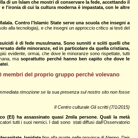
ella di un Islam che mostri di conservare la fede, accettando il
 e l'ironia di cui la cultura moderna è impastata, con le altre
alala. Contro l’Islamic State serve una scuola che insegni a
olo alla tecnologia), e che insegni un approccio critico ai testi del
suicidi è di fede musulmana. Sono sunniti e sciiti quelli che
ersato delle minoranze, ed in particolare da quella cristiana,
più evidente, ormai, che dove le minoranze sono rispettate, tutti
a umana, ma
soprattutto perché hanno ben capito che dove le
atei
.
0 membri del proprio gruppo perché volevano
’immediata rimozione se la sua presenza sul nostro sito non fosse
Il Centro culturale Gli scritti (7/1/2015)
ico (EI) ha assassinato quasi 2mila persone. Quali la metà
ri tutti i suoi nemici. I dati sono stati diffusi dall'Osservatorio
ecapitate, lapidate
fino alla morte nelle province di Aleppo, Deir