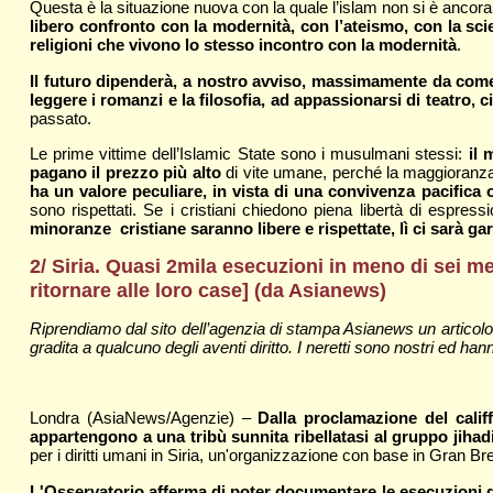
Questa è la situazione nuova con la quale l’islam non si è ancor
libero confronto con la modernità, con l’ateismo, con la scien
religioni che vivono lo stesso incontro con la modernità
.
Il futuro dipenderà, a nostro avviso, massimamente da come 
leggere i romanzi e la filosofia, ad appassionarsi di teatro, c
passato.
Le prime vittime dell’Islamic State sono i musulmani stessi:
il 
pagano il prezzo più alto
di vite umane, perché la maggioranza 
ha un valore peculiare, in vista di una convivenza pacifica 
sono rispettati. Se i cristiani chiedono piena libertà di espre
minoranze cristiane saranno libere e rispettate, lì ci sarà garanz
2/ Siria. Quasi 2mila esecuzioni in meno di sei mes
ritornare alle loro case
] (da Asianews)
Riprendiamo dal sito dell’agenzia di stampa Asianews un articolo
gradita a qualcuno degli aventi diritto. I neretti sono nostri ed hanno
Londra (AsiaNews/Agenzie) –
Dalla proclamazione del calif
appartengono a una tribù sunnita ribellatasi al gruppo jihad
per i diritti umani in Siria, un'organizzazione con base in Gran Bre
L'Osservatorio afferma di poter documentare le esecuzioni di