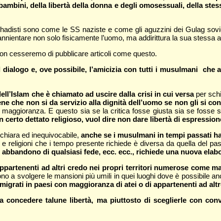
 bambini, della libertà della donna e degli omosessuali, della stes
 jihadisti sono come le SS naziste e come gli aguzzini dei Gulag sovi
i annientare non solo fisicamente l’uomo, ma addirittura la sua stessa an
on cesseremo di pubblicare articoli come questo.
l dialogo e, ove possibile, l’amicizia con tutti i musulmani che
ell’Islam che è chiamato ad uscire dalla crisi in cui versa
per sch
ne che non si da servizio alla dignità dell’uomo se non gli si con
a maggioranza. E questo sia se la critica fosse giusta sia se fosse 
 certo dettato religioso, vuol dire non dare libertà di espression
 chiara ed inequivocabile,
anche se i musulmani in tempi passati ha
e religioni che i tempo presente richiede è diversa da quella del pa
i abbandono di qualsiasi fede, ecc. ecc., richiede una nuova elab
partenenti ad altri credo nei propri territori numerose come mai 
no a svolgere le mansioni più umili in quei luoghi dove è possibile 
grati in paesi con maggioranza di atei o di appartenenti ad altre
a concedere talune libertà, ma piuttosto di sceglierle con co